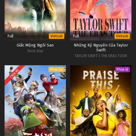
Full
Full
Vietsub
Vietsub
Giấc Mộng Ngôi Sao
Những Kỷ Nguyên Của Taylor
Swift
Rock Star
TAYLOR SWIFT | THE ERAS TOUR
Phim bộ
Phim lẻ
TRỌN BỘ