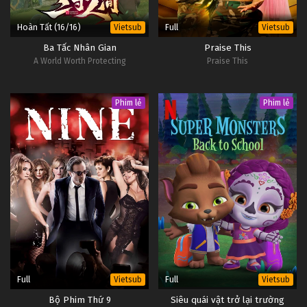
Hoàn Tất (16/16)
Full
Vietsub
Vietsub
Ba Tấc Nhân Gian
Praise This
A World Worth Protecting
Praise This
Phim lẻ
Phim lẻ
Full
Full
Vietsub
Vietsub
Bộ Phim Thứ 9
Siêu quái vật trở lại trường