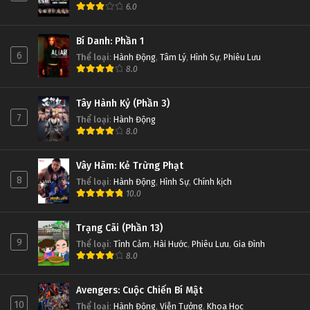
6.0
Bí Danh: Phần 1
6
Thể loại
:
Hành Động
,
Tâm Lý
,
Hình Sự
,
Phiêu Lưu
8.0
Tây Hành Kỷ (Phần 3)
7
Thể loại
:
Hành Động
8.0
Vây Hãm: Kẻ Trừng Phạt
8
Thể loại
:
Hành Động
,
Hình Sự
,
Chính kịch
10.0
Trạng Cãi (Phần 13)
9
Thể loại
:
Tình Cảm
,
Hài Hước
,
Phiêu Lưu
,
Gia Đình
8.0
Avengers: Cuộc Chiến Bí Mật
10
Thể loại
:
Hành Động
,
Viễn Tưởng
,
Khoa Học