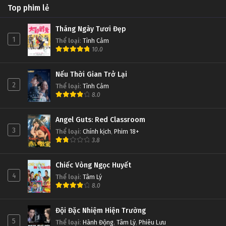
Top phim lẻ
Tháng Ngày Tươi Đẹp
1
Thể loại
:
Tình Cảm
10.0
Nếu Thời Gian Trở Lại
2
Thể loại
:
Tình Cảm
8.0
Angel Guts: Red Classroom
3
Thể loại
:
Chính kịch
,
Phim 18+
3.8
Chiếc Vòng Ngọc Huyết
4
Thể loại
:
Tâm Lý
8.0
Đội Đặc Nhiệm Hiện Trường
5
Thể loại
:
Hành Động
,
Tâm Lý
,
Phiêu Lưu