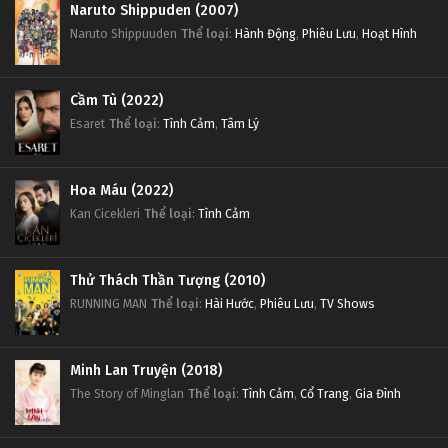
Naruto Shippuden (2007)
Naruto Shippuuden
Thể loại
:
Hành Động
,
Phiêu Lưu
,
Hoạt Hình
Cầm Tù (2022)
Esaret
Thể loại
:
Tình Cảm
,
Tâm Lý
Hoa Máu (2022)
Kan Cicekleri
Thể loại
:
Tình Cảm
Thử Thách Thần Tượng (2010)
RUNNING MAN
Thể loại
:
Hài Hước
,
Phiêu Lưu
,
TV Shows
Minh Lan Truyện (2018)
The Story of Minglan
Thể loại
:
Tình Cảm
,
Cổ Trang
,
Gia Đình