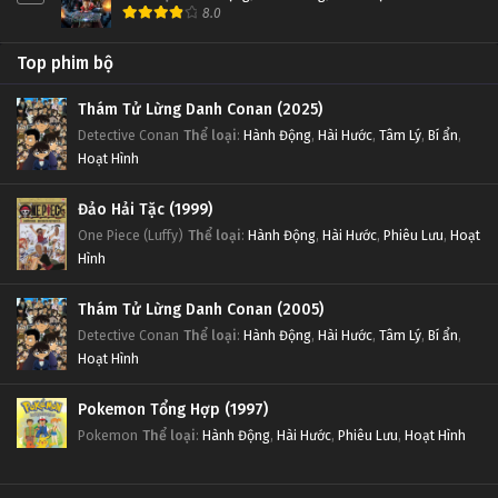
8.0
Top phim bộ
Thám Tử Lừng Danh Conan (2025)
Detective Conan
Thể loại
:
Hành Động
,
Hài Hước
,
Tâm Lý
,
Bí ẩn
,
Hoạt Hình
Đảo Hải Tặc (1999)
One Piece (Luffy)
Thể loại
:
Hành Động
,
Hài Hước
,
Phiêu Lưu
,
Hoạt
Hình
Thám Tử Lừng Danh Conan (2005)
Detective Conan
Thể loại
:
Hành Động
,
Hài Hước
,
Tâm Lý
,
Bí ẩn
,
Hoạt Hình
Pokemon Tổng Hợp (1997)
Pokemon
Thể loại
:
Hành Động
,
Hài Hước
,
Phiêu Lưu
,
Hoạt Hình