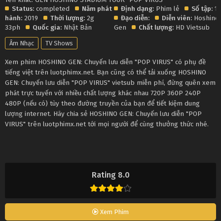
Status:
completed
Năm phát
Định dạng:
Phim lẻ
Số tập:
1
hành:
2019
Thời lượng:
2g
Đạo diễn:
Diễn viên:
Hoshino
33ph
Quốc gia:
Nhật Bản
Gen
Chất lượng:
HD Vietsub
Âm Nhạc
TV Shows
Xem phim HOSHINO GEN: Chuyến lưu diễn "POP VIRUS" có phụ đề
tiếng việt trên luotphimx.net. Bạn cũng có thể tải xuống HOSHINO
GEN: Chuyến lưu diễn "POP VIRUS" vietsub miễn phí, đừng quên xem
phát trực tuyến với nhiều chất lượng khác nhau 720P 360P 240P
480P (nếu có) tùy theo đường truyền của bạn để tiết kiệm dung
lượng internet. Hãy chia sẻ HOSHINO GEN: Chuyến lưu diễn "POP
VIRUS" trên luotphimx.net tới mọi người để cùng thưởng thức nhé.
Rating 8.0
Xem Phim