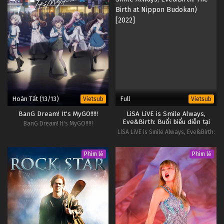
Hoàn Tất (13/13)
Full
Vietsub
Vietsub
BanG Dream! It's MyGO!!!!!
LiSA LiVE is Smile Always,
Eve&Birth: Buổi biểu diễn tại
BanG Dream! It's MyGO!!!!!
Nippon Budokan
LiSA LiVE is Smile Always, Eve&Birth:
The Birth at Nippon Budokan
Phim lẻ
Phim lẻ