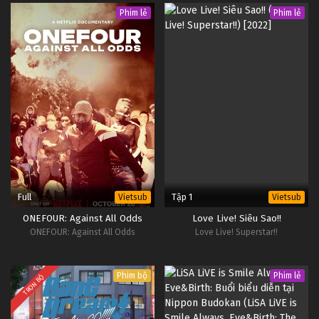
Phim lẻ
Phim lẻ
Full
Tập 1
Vietsub
Vietsub
ONEFOUR: Against All Odds
Love Live! Siêu Sao!!
ONEFOUR: Against All Odds
Love Live! Superstar!!
Phim bộ
Phim lẻ
TRỌN BỘ