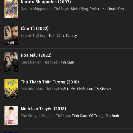
Naruto Shippuden (2007)
Naruto Shippuuden
Thể loại
:
Hành Động
,
Phiêu Lưu
,
Hoạt Hình
Cầm Tù (2022)
Esaret
Thể loại
:
Tình Cảm
,
Tâm Lý
Hoa Máu (2022)
Kan Cicekleri
Thể loại
:
Tình Cảm
Thử Thách Thần Tượng (2010)
RUNNING MAN
Thể loại
:
Hài Hước
,
Phiêu Lưu
,
TV Shows
Minh Lan Truyện (2018)
The Story of Minglan
Thể loại
:
Tình Cảm
,
Cổ Trang
,
Gia Đình