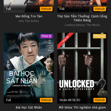
Full
Full
Vietsub
Vietsub
Vào Đống Tro Tàn
Thợ Săn Tiền Thưởng: Cánh Cổng
Thiên Đàng
Into The Ashes
Cowboy Bebop: The Movie
Phim lẻ
Phim bộ
TRỌN BỘ
Full
Hoàn tất (8/8)
Vietsub
Vietsub
Bài Học Sát Nhân
Mở khóa: Thí nghiệm nhà giam