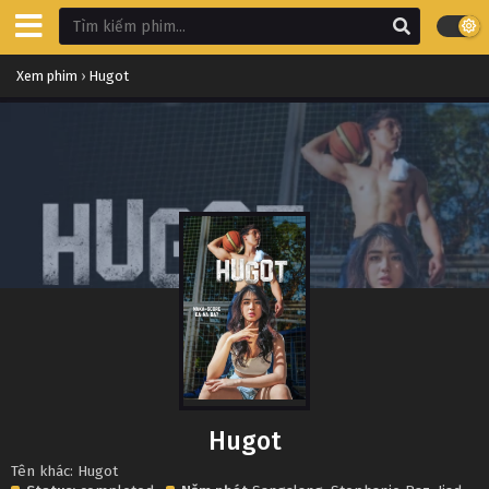
Xem phim
›
Hugot
Hugot
Tên khác: Hugot