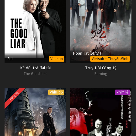
Hoàn Tất (51/51)
Full
Vietsub
Vietsub + Thuyết Minh
Kẻ dối trá đại tài
Truy Hồi Công Lý
The Good Liar
Burning
Phim bộ
Phim lẻ
TRỌN BỘ