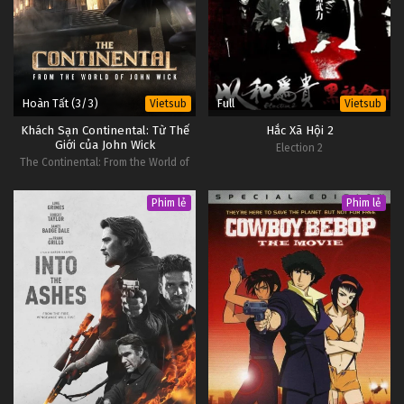
Hoàn Tất (3/3)
Full
Vietsub
Vietsub
Khách Sạn Continental: Từ Thế
Hắc Xã Hội 2
Giới của John Wick
Election 2
The Continental: From the World of
John Wick
Phim lẻ
Phim lẻ