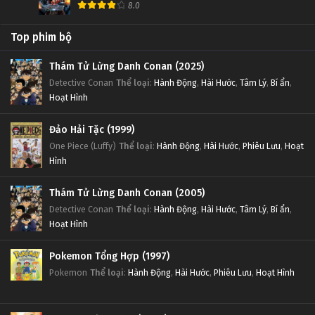
8.0
Top phim bộ
Thám Tử Lừng Danh Conan (2025)
Detective Conan
Thể loại
:
Hành Động
,
Hài Hước
,
Tâm Lý
,
Bí ẩn
,
Hoạt Hình
Đảo Hải Tặc (1999)
One Piece (Luffy)
Thể loại
:
Hành Động
,
Hài Hước
,
Phiêu Lưu
,
Hoạt
Hình
Thám Tử Lừng Danh Conan (2005)
Detective Conan
Thể loại
:
Hành Động
,
Hài Hước
,
Tâm Lý
,
Bí ẩn
,
Hoạt Hình
Pokemon Tổng Hợp (1997)
Pokemon
Thể loại
:
Hành Động
,
Hài Hước
,
Phiêu Lưu
,
Hoạt Hình