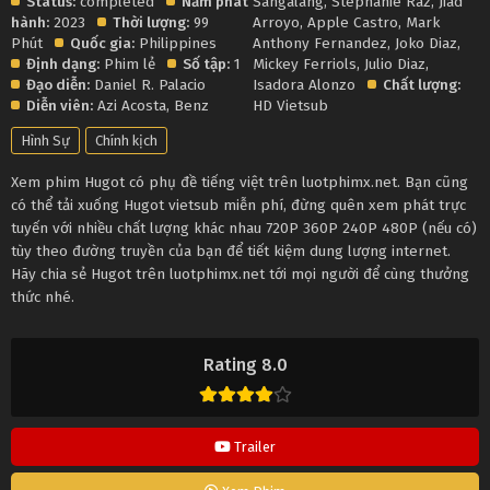
Status:
completed
Năm phát
Sangalang
,
Stephanie Raz
,
Jiad
hành:
2023
Thời lượng:
99
Arroyo
,
Apple Castro
,
Mark
Phút
Quốc gia:
Philippines
Anthony Fernandez
,
Joko Diaz
,
Định dạng:
Phim lẻ
Số tập:
1
Mickey Ferriols
,
Julio Diaz
,
Đạo diễn:
Daniel R. Palacio
Isadora Alonzo
Chất lượng:
Diễn viên:
Azi Acosta
,
Benz
HD Vietsub
Hình Sự
Chính kịch
Xem phim Hugot có phụ đề tiếng việt trên luotphimx.net. Bạn cũng
có thể tải xuống Hugot vietsub miễn phí, đừng quên xem phát trực
tuyến với nhiều chất lượng khác nhau 720P 360P 240P 480P (nếu có)
tùy theo đường truyền của bạn để tiết kiệm dung lượng internet.
Hãy chia sẻ Hugot trên luotphimx.net tới mọi người để cùng thưởng
thức nhé.
Rating 8.0
Trailer