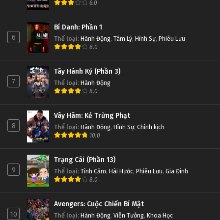
6.0
Bí Danh: Phần 1
6
Thể loại
:
Hành Động
,
Tâm Lý
,
Hình Sự
,
Phiêu Lưu
8.0
Tây Hành Kỷ (Phần 3)
7
Thể loại
:
Hành Động
8.0
Vây Hãm: Kẻ Trừng Phạt
8
Thể loại
:
Hành Động
,
Hình Sự
,
Chính kịch
10.0
Trạng Cãi (Phần 13)
9
Thể loại
:
Tình Cảm
,
Hài Hước
,
Phiêu Lưu
,
Gia Đình
8.0
Avengers: Cuộc Chiến Bí Mật
10
Thể loại
:
Hành Động
,
Viễn Tưởng
,
Khoa Học