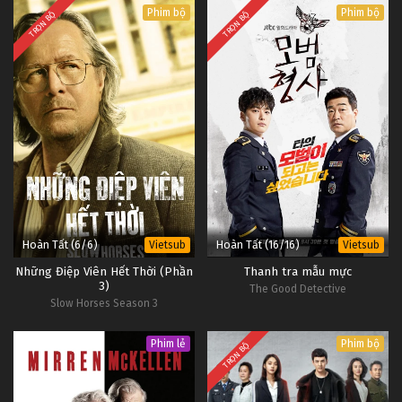
Phim bộ
Phim bộ
TRỌN BỘ
TRỌN BỘ
Hoàn Tất (6/6)
Hoàn Tất (16/16)
Vietsub
Vietsub
Những Điệp Viên Hết Thời (Phần
Thanh tra mẫu mực
3)
The Good Detective
Slow Horses Season 3
Phim lẻ
Phim bộ
TRỌN BỘ