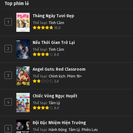
Top phim lẻ
Tháng Ngày Tươi Đẹp
1
Thể loại
:
Tình Cảm
10.0
Nếu Thời Gian Trở Lại
2
Thể loại
:
Tình Cảm
8.0
Angel Guts: Red Classroom
3
Thể loại
:
Chính kịch
,
Phim 18+
3.8
Chiếc Vòng Ngọc Huyết
4
Thể loại
:
Tâm Lý
8.0
Đội Đặc Nhiệm Hiện Trường
5
Thể loại
:
Hành Động
,
Tâm Lý
,
Phiêu Lưu