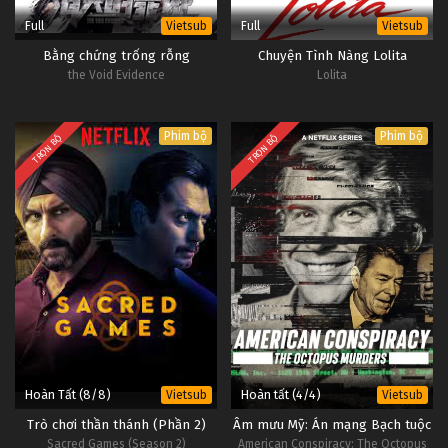
Full
Full
Vietsub
Vietsub
Bằng chứng trống rỗng
Chuyện Tình Nàng Lolita
the Void Evidence
Lolita
Phim bộ
Phim bộ
TRỌN BỘ
TRỌN BỘ
Hoàn Tất (8/8)
Hoàn tất (4/4)
Vietsub
Vietsub
Trò chơi thần thánh (Phần 2)
Âm mưu Mỹ: Án mạng Bạch tuộc
Sacred Games (Season 2)
American Conspiracy: The Octopus