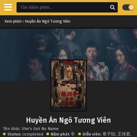
Xem phim
›
Huyền Án Ngõ Tương Viên
Huyền Án Ngõ Tương Viên
Tên khác: She's Got No Name
Status:
completed
Năm phát
辛
Diễn viên:
章子怡
,
王传君
,