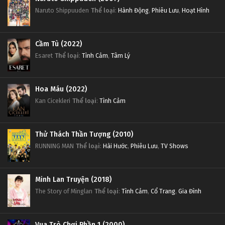
Naruto Shippuuden
Thể loại
:
Hành Động
,
Phiêu Lưu
,
Hoạt Hình
Cầm Tù (2022)
Esaret
Thể loại
:
Tình Cảm
,
Tâm Lý
Hoa Máu (2022)
Kan Cicekleri
Thể loại
:
Tình Cảm
Thử Thách Thần Tượng (2010)
RUNNING MAN
Thể loại
:
Hài Hước
,
Phiêu Lưu
,
TV Shows
Minh Lan Truyện (2018)
The Story of Minglan
Thể loại
:
Tình Cảm
,
Cổ Trang
,
Gia Đình
Vua Trò Chơi Phần 1 (2000)