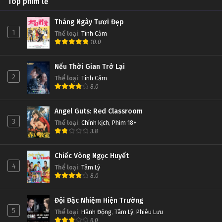
Top phim lẻ
Tháng Ngày Tươi Đẹp
1
Thể loại
:
Tình Cảm
10.0
Nếu Thời Gian Trở Lại
2
Thể loại
:
Tình Cảm
8.0
Angel Guts: Red Classroom
3
Thể loại
:
Chính kịch
,
Phim 18+
3.8
Chiếc Vòng Ngọc Huyết
4
Thể loại
:
Tâm Lý
8.0
Đội Đặc Nhiệm Hiện Trường
5
Thể loại
:
Hành Động
,
Tâm Lý
,
Phiêu Lưu
6.0