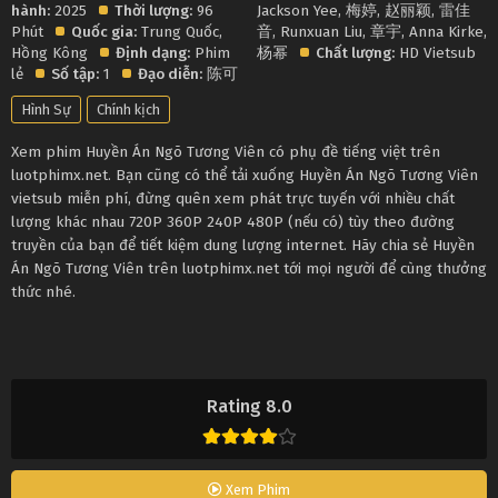
hành:
2025
Thời lượng:
96
Jackson Yee
,
梅婷
,
赵丽颖
,
雷佳
Phút
Quốc gia:
Trung Quốc
,
音
,
Runxuan Liu
,
章宇
,
Anna Kirke
,
Hồng Kông
Định dạng:
Phim
杨幂
Chất lượng:
HD Vietsub
lẻ
Số tập:
1
Đạo diễn:
陈可
Hình Sự
Chính kịch
Xem phim Huyền Án Ngõ Tương Viên có phụ đề tiếng việt trên
luotphimx.net. Bạn cũng có thể tải xuống Huyền Án Ngõ Tương Viên
vietsub miễn phí, đừng quên xem phát trực tuyến với nhiều chất
lượng khác nhau 720P 360P 240P 480P (nếu có) tùy theo đường
truyền của bạn để tiết kiệm dung lượng internet. Hãy chia sẻ Huyền
Án Ngõ Tương Viên trên luotphimx.net tới mọi người để cùng thưởng
thức nhé.
Rating 8.0
Xem Phim