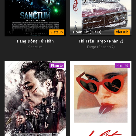
Full
Hoàn Tất (10/10)
Vietsub
Vietsub
Hang Động Tử Thần
Thị Trấn Fargo (Phần 2)
Sanctum
Fargo (Season 2)
Phim lẻ
Phim lẻ