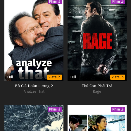
Phim lẻ
Phim lẻ
Full
Full
Vietsub
Vietsub
Bố Già Hoàn Lương 2
Thù Con Phải Trả
Analyze That
Rage
Phim lẻ
Phim lẻ