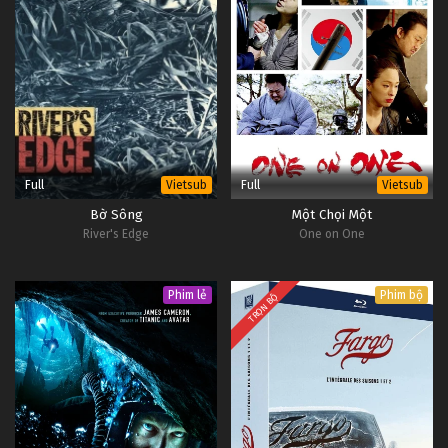
Full
Full
Vietsub
Vietsub
Bờ Sông
Một Chọi Một
River's Edge
One on One
Phim lẻ
Phim bộ
TRỌN BỘ