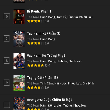
Bí Danh: Phần 1
6
Thể loại
:
Hành Động
,
Tâm Lý
,
Hình Sự
,
Phiêu Lưu
8.0
Tây Hành Kỷ (Phần 3)
7
Thể loại
:
Hành Động
8.0
Vây Hãm: Kẻ Trừng Phạt
8
Thể loại
:
Hành Động
,
Hình Sự
,
Chính kịch
10.0
Trạng Cãi (Phần 13)
9
Thể loại
:
Tình Cảm
,
Hài Hước
,
Phiêu Lưu
,
Gia Đình
8.0
Avengers: Cuộc Chiến Bí Mật
10
Thể loại
:
Hành Động
,
Viễn Tưởng
,
Khoa Học
8.0