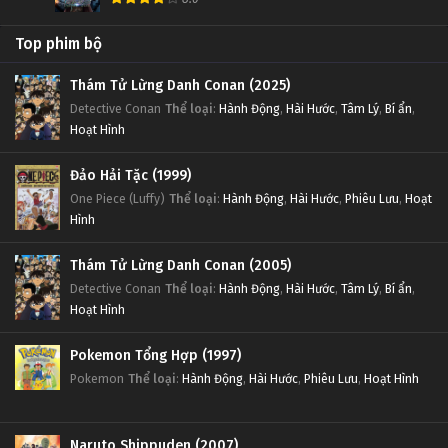
Top phim bộ
Thám Tử Lừng Danh Conan (2025)
Detective Conan
Thể loại
:
Hành Động
,
Hài Hước
,
Tâm Lý
,
Bí ẩn
,
Hoạt Hình
Đảo Hải Tặc (1999)
One Piece (Luffy)
Thể loại
:
Hành Động
,
Hài Hước
,
Phiêu Lưu
,
Hoạt
Hình
Thám Tử Lừng Danh Conan (2005)
Detective Conan
Thể loại
:
Hành Động
,
Hài Hước
,
Tâm Lý
,
Bí ẩn
,
Hoạt Hình
Pokemon Tổng Hợp (1997)
Pokemon
Thể loại
:
Hành Động
,
Hài Hước
,
Phiêu Lưu
,
Hoạt Hình
Naruto Shippuden (2007)