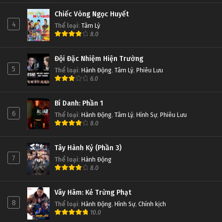
Chiếc Vòng Ngọc Huyết
4
Thể loại
:
Tâm Lý
8.0
Đội Đặc Nhiệm Hiện Trường
5
Thể loại
:
Hành Động
,
Tâm Lý
,
Phiêu Lưu
6.0
Bí Danh: Phần 1
6
Thể loại
:
Hành Động
,
Tâm Lý
,
Hình Sự
,
Phiêu Lưu
8.0
Tây Hành Kỷ (Phần 3)
7
Thể loại
:
Hành Động
8.0
Vây Hãm: Kẻ Trừng Phạt
8
Thể loại
:
Hành Động
,
Hình Sự
,
Chính kịch
10.0