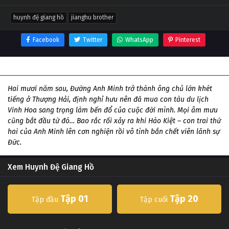
huynh đệ giang hồ
jianghu brother
Facebook
Twitter
WhatsApp
Pinterest
Thông tin phim Huynh Đệ Giang Hồ
Hai mươi năm sau, Đường Anh Minh trở thành ông chủ lớn khét
tiếng ở Thượng Hải, định nghỉ hưu nên đã mua con tàu du lịch
Vinh Hoa sang trọng làm bến đổ của cuộc đời mình. Mọi âm mưu
cũng bắt đầu từ đó… Bao rắc rối xảy ra khi Hào Kiệt – con trai thứ
hai của Anh Minh lên cơn nghiện rồi vô tình bắn chết viên lãnh sự
Đức.
Xem Huynh Đệ Giang Hồ
Tập 01
Tập 20
Tập đầu
Tập cuối