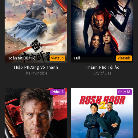
Hoàn tất (16/16)
Full
Vietsub
Vietsub
Thập Phương Võ Thánh
Thành Phố Tội Ác
The Invincible
City of Lies
Phim lẻ
Phim lẻ