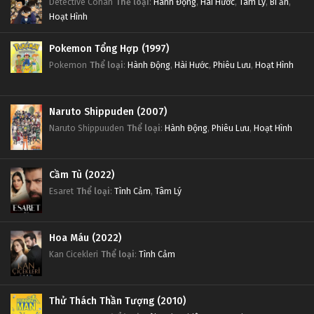
Detective Conan
Thể loại
:
Hành Động
,
Hài Hước
,
Tâm Lý
,
Bí ẩn
,
Hoạt Hình
Pokemon Tổng Hợp (1997)
Pokemon
Thể loại
:
Hành Động
,
Hài Hước
,
Phiêu Lưu
,
Hoạt Hình
Naruto Shippuden (2007)
Naruto Shippuuden
Thể loại
:
Hành Động
,
Phiêu Lưu
,
Hoạt Hình
Cầm Tù (2022)
Esaret
Thể loại
:
Tình Cảm
,
Tâm Lý
Hoa Máu (2022)
Kan Cicekleri
Thể loại
:
Tình Cảm
Thử Thách Thần Tượng (2010)