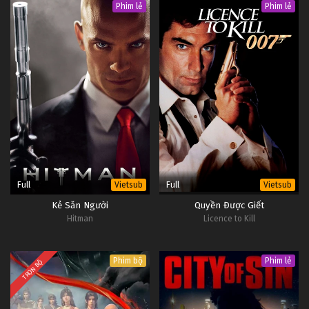
Phim lẻ
Phim lẻ
Full
Full
Vietsub
Vietsub
Kẻ Săn Người
Quyền Được Giết
Hitman
Licence to Kill
Phim bộ
Phim lẻ
TRỌN BỘ