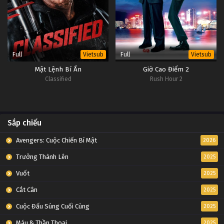
Full
Full
Vietsub
Vietsub
Mật Lệnh Bí Ẩn
Giờ Cao Điểm 2
Classified
Rush Hour 2
Sắp chiếu
Avengers: Cuộc Chiến Bí Mật
2026
Trưởng Thành Lên
2025
Vuốt
2025
Cắt Cân
2025
Cuộc Đấu Súng Cuối Cùng
2025
Máu & Thần Thoại
2025