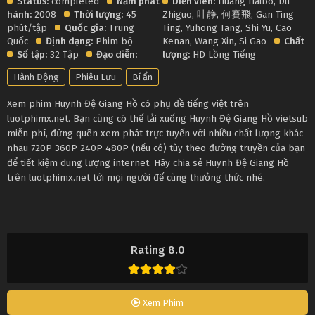
Status:
completed
Năm phát
Diễn viên:
Huang Haibo
,
Du
hành:
2008
Thời lượng:
45
Zhiguo
,
叶静
,
何賽飛
,
Gan Ting
phút/tập
Quốc gia:
Trung
Ting
,
Yuhong Tang
,
Shi Yu
,
Cao
Quốc
Định dạng:
Phim bộ
Kenan
,
Wang Xin
,
Si Gao
Chất
Số tập:
32 Tập
Đạo diễn:
lượng:
HD Lồng Tiếng
Hành Động
Phiêu Lưu
Bí ẩn
Xem phim Huynh Đệ Giang Hồ có phụ đề tiếng việt trên
luotphimx.net. Bạn cũng có thể tải xuống Huynh Đệ Giang Hồ vietsub
miễn phí, đừng quên xem phát trực tuyến với nhiều chất lượng khác
nhau 720P 360P 240P 480P (nếu có) tùy theo đường truyền của bạn
để tiết kiệm dung lượng internet. Hãy chia sẻ Huynh Đệ Giang Hồ
trên luotphimx.net tới mọi người để cùng thưởng thức nhé.
Rating 8.0
Xem Phim