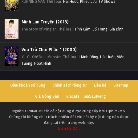
RUNNING MAN
Thể loại
:
Hài Hước
,
Phiêu Lưu
,
TV Shows
Minh Lan Truyện (2018)
The Story of Minglan
Thể loại
:
Tình Cảm
,
Cổ Trang
,
Gia Đình
Vua Trò Chơi Phần 1 (2000)
Yu-Gi-Oh! Duel Monster
Thể loại
:
Hành Động
,
Hài Hước
,
Viễn
Tưởng
,
Hoạt Hình
Điều khoản sử dụng
Chính sách riêng tư
Liên hệ
Sitemap
Giá Nông Sản
Giacafe
GiaSauRieng
Nguồn
OPHIMCMS
tất cả nội dung được cung cấp bởi OphimCMS.
Chúng tôi không chịu trách nhiệm đối với bất kỳ nội dung nào được
đăng tải trên trang web này.
Liên hệ QC :