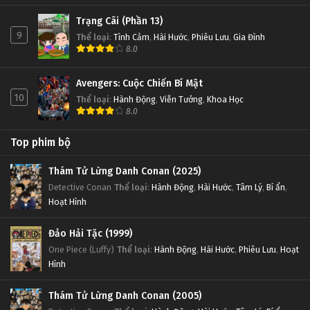
Trạng Cãi (Phần 13)
9
Thể loại
:
Tình Cảm
,
Hài Hước
,
Phiêu Lưu
,
Gia Đình
8.0
Avengers: Cuộc Chiến Bí Mật
10
Thể loại
:
Hành Động
,
Viễn Tưởng
,
Khoa Học
8.0
Top phim bộ
Thám Tử Lừng Danh Conan (2025)
Detective Conan
Thể loại
:
Hành Động
,
Hài Hước
,
Tâm Lý
,
Bí ẩn
,
Hoạt Hình
Đảo Hải Tặc (1999)
One Piece (Luffy)
Thể loại
:
Hành Động
,
Hài Hước
,
Phiêu Lưu
,
Hoạt
Hình
Thám Tử Lừng Danh Conan (2005)