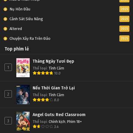
Nụ Hôn Đầu
2025
Cảnh Sát Siêu Năng
2025
Altered
2025
Chuyện Xảy Ra Trên Đảo
2025
Top phim lẻ
Tháng Ngày Tươi Đẹp
1
Thể loại
:
Tình Cảm
10.0
Nếu Thời Gian Trở Lại
2
Thể loại
:
Tình Cảm
8.0
Angel Guts: Red Classroom
3
Thể loại
:
Chính kịch
,
Phim 18+
3.4