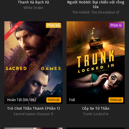
Thanh Xà Bạch Xà
Người Hobbit: Đại chiến với rồng
06
Huynh Đệ Giang Hồ Tập 06
Lồng
lửa
White Snake
Tiếng
The Hobbit: The Desolation of
#1
Smaug
Phim bộ
Phim lẻ
05
Huynh Đệ Giang Hồ Tập 05
Lồng
TRỌN BỘ
Tiếng
#1
Hoàn Tất (08/08)
Full
Vietsub
Vietsub
Trò Chơi Thần Thánh (Phần 1)
Cốp Xe Tử Thần
Sacred Games (Season 1)
Trunk: Locked In