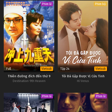
Phim lẻ
Phim bộ
Full
Tập 24
Vietsub
Vietsub
Thiên đường đích đến thứ 9
Tôi Đã Gặp Được Vị Cứu Tinh
Destination-9th Heaven
Hi Venus
Phim lẻ
Phim lẻ