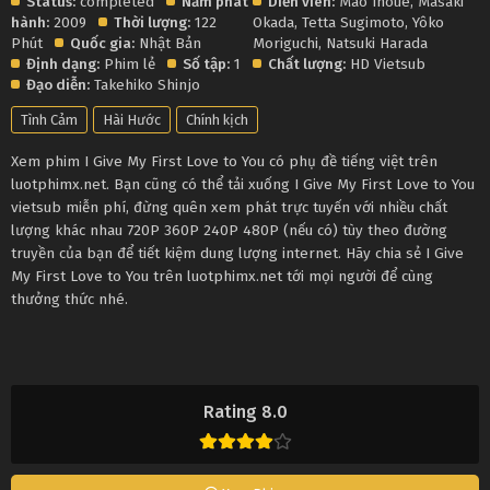
Status:
completed
Năm phát
Diễn viên:
Mao Inoue
,
Masaki
hành:
2009
Thời lượng:
122
Okada
,
Tetta Sugimoto
,
Yôko
Phút
Quốc gia:
Nhật Bản
Moriguchi
,
Natsuki Harada
Định dạng:
Phim lẻ
Số tập:
1
Chất lượng:
HD Vietsub
Đạo diễn:
Takehiko Shinjo
Tình Cảm
Hài Hước
Chính kịch
Xem phim I Give My First Love to You có phụ đề tiếng việt trên
luotphimx.net. Bạn cũng có thể tải xuống I Give My First Love to You
vietsub miễn phí, đừng quên xem phát trực tuyến với nhiều chất
lượng khác nhau 720P 360P 240P 480P (nếu có) tùy theo đường
truyền của bạn để tiết kiệm dung lượng internet. Hãy chia sẻ I Give
My First Love to You trên luotphimx.net tới mọi người để cùng
thưởng thức nhé.
Rating 8.0