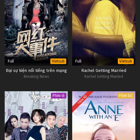
Full
Full
Vietsub
Vietsub
Đại sự kiện nổi tiếng trên mạng
Rachel Getting Married
Breaking News
Rachel Getting Married
Phim lẻ
Phim bộ
TRỌN BỘ