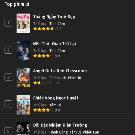
Top phim lẻ
Tháng Ngày Tươi Đẹp
1
Thể loại
:
Tình Cảm
10.0
Nếu Thời Gian Trở Lại
2
Thể loại
:
Tình Cảm
8.0
Angel Guts: Red Classroom
3
Thể loại
:
Chính kịch
,
Phim 18+
3.4
Chiếc Vòng Ngọc Huyết
4
Thể loại
:
Tâm Lý
8.0
Đội Đặc Nhiệm Hiện Trường
5
Thể loại
:
Hành Động
,
Tâm Lý
,
Phiêu Lưu