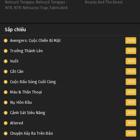
Netsuzō Torappu, Netsuzō Torappu -
Beauty And The Beast
NTR, NTR: Netsuzou Trap, Fabricated
Trap, NTR
Sắp chiếu
Avengers: Cuộc Chiến Bí Mật
2026
Trưởng Thành Lên
2025
Vuốt
2025
Cắt Cân
2025
Cuộc Đấu Súng Cuối Cùng
2025
Máu & Thần Thoại
2025
Nụ Hôn Đầu
2025
Cảnh Sát Siêu Năng
2025
Altered
2025
Chuyện Xảy Ra Trên Đảo
2025