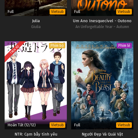
Full
Full
Vietsub
Vietsub
Julia
Um Ano Inesquecível - Outono
Giulia
An Unforgettable Year – Autumn
Phim bộ
Phim lẻ
TRỌN BỘ
Hoàn Tất (12/12)
Full
Vietsub
Vietsub
NTR: Cạm bẫy tình yêu
Người Đẹp Và Quái Vật