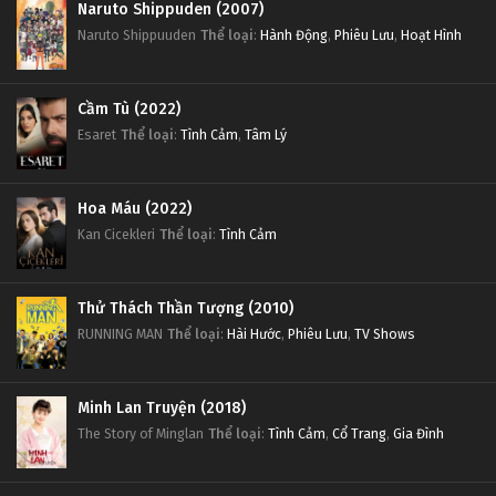
Naruto Shippuden (2007)
Naruto Shippuuden
Thể loại
:
Hành Động
,
Phiêu Lưu
,
Hoạt Hình
Cầm Tù (2022)
Esaret
Thể loại
:
Tình Cảm
,
Tâm Lý
Hoa Máu (2022)
Kan Cicekleri
Thể loại
:
Tình Cảm
Thử Thách Thần Tượng (2010)
RUNNING MAN
Thể loại
:
Hài Hước
,
Phiêu Lưu
,
TV Shows
Minh Lan Truyện (2018)
The Story of Minglan
Thể loại
:
Tình Cảm
,
Cổ Trang
,
Gia Đình