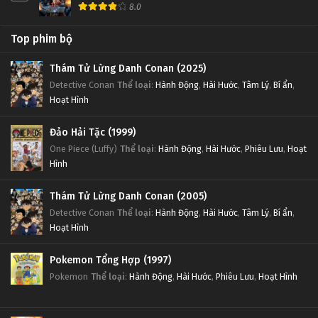
8.0
Top phim bộ
Thám Tử Lừng Danh Conan (2025)
Detective Conan
Thể loại
:
Hành Động
,
Hài Hước
,
Tâm Lý
,
Bí ẩn
,
Hoạt Hình
Đảo Hải Tặc (1999)
One Piece (Luffy)
Thể loại
:
Hành Động
,
Hài Hước
,
Phiêu Lưu
,
Hoạt
Hình
Thám Tử Lừng Danh Conan (2005)
Detective Conan
Thể loại
:
Hành Động
,
Hài Hước
,
Tâm Lý
,
Bí ẩn
,
Hoạt Hình
Pokemon Tổng Hợp (1997)
Pokemon
Thể loại
:
Hành Động
,
Hài Hước
,
Phiêu Lưu
,
Hoạt Hình