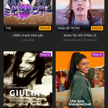
Full
Hoàn tất (10/10)
Vietsub
Vietsub
Chiến tranh tình yêu
Anne Tóc Đỏ (Phần 2)
Love War
Anne with an E (Season 2)
Phim lẻ
Phim lẻ