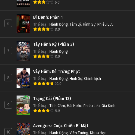
6.0
Bí Danh: Phần 1
6
Thể loại
:
Hành Động
,
Tâm Lý
,
Hình Sự
,
Phiêu Lưu
8.0
Tây Hành Kỷ (Phần 3)
7
Thể loại
:
Hành Động
8.0
Vây Hãm: Kẻ Trừng Phạt
8
Thể loại
:
Hành Động
,
Hình Sự
,
Chính kịch
10.0
Trạng Cãi (Phần 13)
9
Thể loại
:
Tình Cảm
,
Hài Hước
,
Phiêu Lưu
,
Gia Đình
8.0
Avengers: Cuộc Chiến Bí Mật
10
Thể loại
:
Hành Động
,
Viễn Tưởng
,
Khoa Học