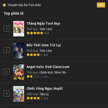
Chuyện Xảy Ra Trên Đảo
2025
Top phim lẻ
Tháng Ngày Tươi Đẹp
1
Thể loại
:
Tình Cảm
10.0
Nếu Thời Gian Trở Lại
2
Thể loại
:
Tình Cảm
8.0
Angel Guts: Red Classroom
3
Thể loại
:
Chính kịch
,
Phim 18+
3.4
Chiếc Vòng Ngọc Huyết
4
Thể loại
:
Tâm Lý
8.0