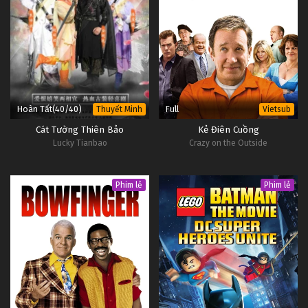
Hoàn Tất(40/40)
Full
Thuyết Minh
Vietsub
Cát Tường Thiên Bảo
Kẻ Điên Cuồng
Lucky Tianbao
Crazy on the Outside
Phim lẻ
Phim lẻ