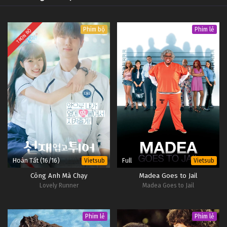
Phim bộ
Phim lẻ
TRỌN BỘ
Hoàn Tất (16/16)
Full
Vietsub
Vietsub
Cõng Anh Mà Chạy
Madea Goes to Jail
Lovely Runner
Madea Goes to Jail
Phim lẻ
Phim lẻ