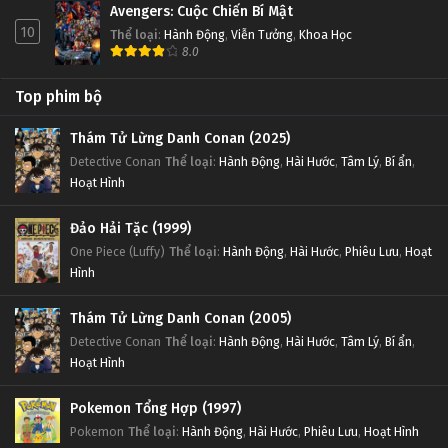
Avengers: Cuộc Chiến Bí Mật
10
Thể loại
:
Hành Động
,
Viễn Tưởng
,
Khoa Học
8.0
Top phim bộ
Thám Tử Lừng Danh Conan (2025)
Detective Conan
Thể loại
:
Hành Động
,
Hài Hước
,
Tâm Lý
,
Bí ẩn
,
Hoạt Hình
Đảo Hải Tặc (1999)
One Piece (Luffy)
Thể loại
:
Hành Động
,
Hài Hước
,
Phiêu Lưu
,
Hoạt
Hình
Thám Tử Lừng Danh Conan (2005)
Detective Conan
Thể loại
:
Hành Động
,
Hài Hước
,
Tâm Lý
,
Bí ẩn
,
Hoạt Hình
Pokemon Tổng Hợp (1997)
Pokemon
Thể loại
:
Hành Động
,
Hài Hước
,
Phiêu Lưu
,
Hoạt Hình