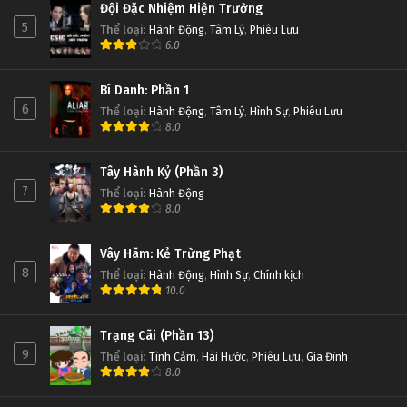
Đội Đặc Nhiệm Hiện Trường
5
Thể loại
:
Hành Động
,
Tâm Lý
,
Phiêu Lưu
6.0
Bí Danh: Phần 1
6
Thể loại
:
Hành Động
,
Tâm Lý
,
Hình Sự
,
Phiêu Lưu
8.0
Tây Hành Kỷ (Phần 3)
7
Thể loại
:
Hành Động
8.0
Vây Hãm: Kẻ Trừng Phạt
8
Thể loại
:
Hành Động
,
Hình Sự
,
Chính kịch
10.0
Trạng Cãi (Phần 13)
9
Thể loại
:
Tình Cảm
,
Hài Hước
,
Phiêu Lưu
,
Gia Đình
8.0