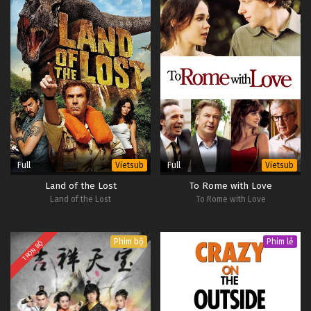
Full
Full
Vietsub
Vietsub
Land of the Lost
To Rome with Love
Land of the Lost
To Rome with Love
Phim bộ
Phim lẻ
TRỌN BỘ