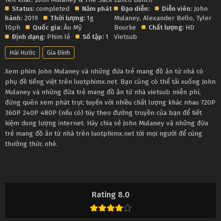
Status:
completed
Năm phát
Đạo diễn:
Diễn viên:
John
hành:
2019
Thời lượng:
1g
Mulaney
,
Alexander Bello
,
Tyler
10ph
Quốc gia:
Âu Mỹ
Bourke
Chất lượng:
HD
Định dạng:
Phim lẻ
Số tập:
1
Vietsub
Hài Hước
Gia Đình
Xem phim John Mulaney và những đứa trẻ mang đồ ăn từ nhà có
phụ đề tiếng việt trên luotphimx.net. Bạn cũng có thể tải xuống John
Mulaney và những đứa trẻ mang đồ ăn từ nhà vietsub miễn phí,
đừng quên xem phát trực tuyến với nhiều chất lượng khác nhau 720P
360P 240P 480P (nếu có) tùy theo đường truyền của bạn để tiết
kiệm dung lượng internet. Hãy chia sẻ John Mulaney và những đứa
trẻ mang đồ ăn từ nhà trên luotphimx.net tới mọi người để cùng
thưởng thức nhé.
Rating 8.0