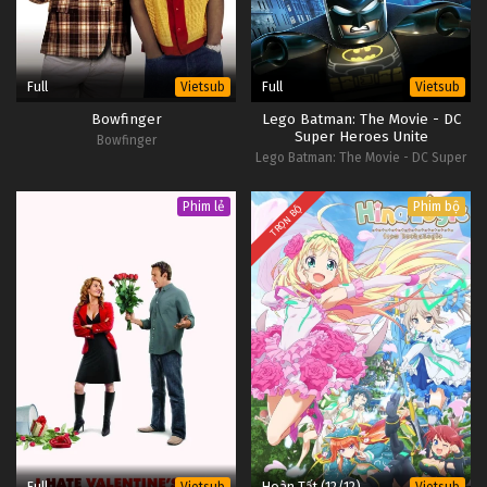
Full
Full
Vietsub
Vietsub
Bowfinger
Lego Batman: The Movie - DC
Super Heroes Unite
Bowfinger
Lego Batman: The Movie - DC Super
Heroes Unite
Phim lẻ
Phim bộ
TRỌN BỘ
Full
Hoàn Tất (12/12)