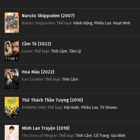
Naruto Shippuden (2007)
Naruto Shippuuden
Thể loại
:
Hành Động
,
Phiêu Lưu
,
Hoạt Hình
Cầm Tù (2022)
Esaret
Thể loại
:
Tình Cảm
,
Tâm Lý
Hoa Máu (2022)
Kan Cicekleri
Thể loại
:
Tình Cảm
Thử Thách Thần Tượng (2010)
RUNNING MAN
Thể loại
:
Hài Hước
,
Phiêu Lưu
,
TV Shows
Minh Lan Truyện (2018)
The Story of Minglan
Thể loại
:
Tình Cảm
,
Cổ Trang
,
Gia Đình