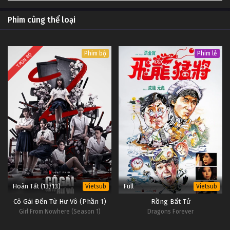
Phim cùng thể loại
Phim bộ
Phim lẻ
TRỌN BỘ
Hoàn Tất (13/13)
Full
Vietsub
Vietsub
Cô Gái Đến Từ Hư Vô (Phần 1)
Rồng Bất Tử
Girl From Nowhere (Season 1)
Dragons Forever