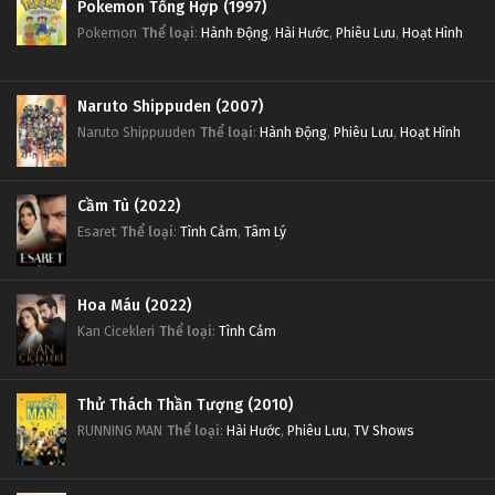
Pokemon Tổng Hợp (1997)
Pokemon
Thể loại
:
Hành Động
,
Hài Hước
,
Phiêu Lưu
,
Hoạt Hình
Naruto Shippuden (2007)
Naruto Shippuuden
Thể loại
:
Hành Động
,
Phiêu Lưu
,
Hoạt Hình
Cầm Tù (2022)
Esaret
Thể loại
:
Tình Cảm
,
Tâm Lý
Hoa Máu (2022)
Kan Cicekleri
Thể loại
:
Tình Cảm
Thử Thách Thần Tượng (2010)
RUNNING MAN
Thể loại
:
Hài Hước
,
Phiêu Lưu
,
TV Shows