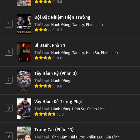
8.0
Đội Đặc Nhiệm Hiện Trường
5
Thể loại
:
Hành Động
,
Tâm Lý
,
Phiêu Lưu
6.0
Bí Danh: Phần 1
6
Thể loại
:
Hành Động
,
Tâm Lý
,
Hình Sự
,
Phiêu Lưu
8.0
Tây Hành Kỷ (Phần 3)
7
Thể loại
:
Hành Động
8.0
Vây Hãm: Kẻ Trừng Phạt
8
Thể loại
:
Hành Động
,
Hình Sự
,
Chính kịch
10.0
Trạng Cãi (Phần 13)
9
Thể loại
:
Tình Cảm
,
Hài Hước
,
Phiêu Lưu
,
Gia Đình