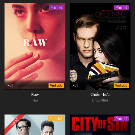
Phim lẻ
Phim lẻ
Full
Full
Vietsub
Vietsub
Raw
Chiếm hữu
Raw
Only Mine
Phim bộ
Phim lẻ
TRỌN BỘ