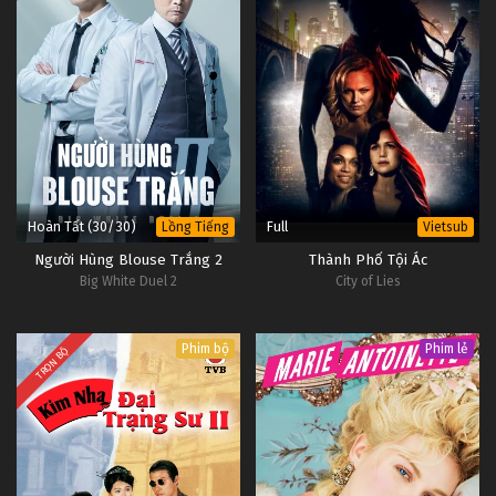
Hoàn Tất (30/30)
Full
Lồng Tiếng
Vietsub
Người Hùng Blouse Trắng 2
Thành Phố Tội Ác
Big White Duel 2
City of Lies
Phim bộ
Phim lẻ
TRỌN BỘ