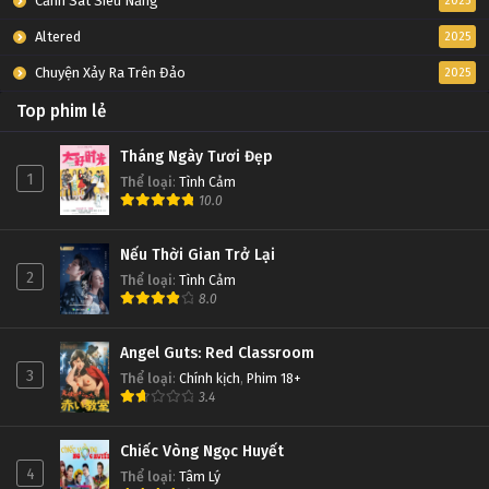
Cảnh Sát Siêu Năng
2025
Altered
2025
Chuyện Xảy Ra Trên Đảo
2025
Top phim lẻ
Tháng Ngày Tươi Đẹp
1
Thể loại
:
Tình Cảm
10.0
Nếu Thời Gian Trở Lại
2
Thể loại
:
Tình Cảm
8.0
Angel Guts: Red Classroom
3
Thể loại
:
Chính kịch
,
Phim 18+
3.4
Chiếc Vòng Ngọc Huyết
4
Thể loại
:
Tâm Lý