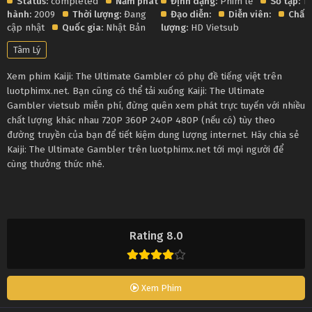
Status:
completed
Năm phát
Định dạng:
Phim lẻ
Số tập:
1
hành:
2009
Thời lượng:
Đang
Đạo diễn:
Diễn viên:
Chất
cập nhật
Quốc gia:
Nhật Bản
lượng:
HD Vietsub
Tâm Lý
Xem phim Kaiji: The Ultimate Gambler có phụ đề tiếng việt trên
luotphimx.net. Bạn cũng có thể tải xuống Kaiji: The Ultimate
Gambler vietsub miễn phí, đừng quên xem phát trực tuyến với nhiều
chất lượng khác nhau 720P 360P 240P 480P (nếu có) tùy theo
đường truyền của bạn để tiết kiệm dung lượng internet. Hãy chia sẻ
Kaiji: The Ultimate Gambler trên luotphimx.net tới mọi người để
cùng thưởng thức nhé.
Rating 8.0
Xem Phim