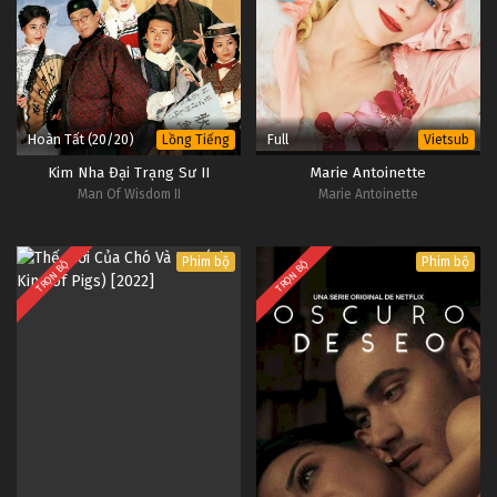
Hoàn Tất (20/20)
Full
Lồng Tiếng
Vietsub
Kim Nha Đại Trạng Sư II
Marie Antoinette
Man Of Wisdom II
Marie Antoinette
Phim bộ
Phim bộ
TRỌN BỘ
TRỌN BỘ