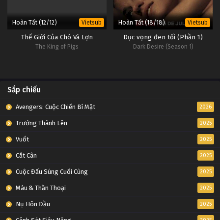
Hoàn Tất (12/12)
Hoàn Tất (18/18)
Vietsub
Vietsub
Thế Giới Của Chó Và Lợn
Dục vọng đen tối (Phần 1)
The King of Pigs
Dark Desire (Season 1)
Sắp chiếu
Avengers: Cuộc Chiến Bí Mật
2026
Trưởng Thành Lên
2025
Vuốt
2025
Cắt Cân
2025
Cuộc Đấu Súng Cuối Cùng
2025
Máu & Thần Thoại
2025
Nụ Hôn Đầu
2025