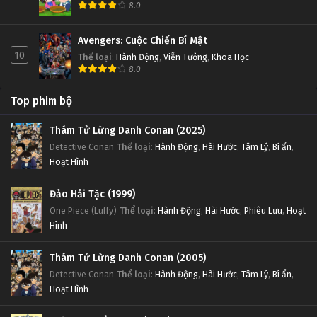
8.0
Avengers: Cuộc Chiến Bí Mật
10
Thể loại
:
Hành Động
,
Viễn Tưởng
,
Khoa Học
8.0
Top phim bộ
Thám Tử Lừng Danh Conan (2025)
Detective Conan
Thể loại
:
Hành Động
,
Hài Hước
,
Tâm Lý
,
Bí ẩn
,
Hoạt Hình
Đảo Hải Tặc (1999)
One Piece (Luffy)
Thể loại
:
Hành Động
,
Hài Hước
,
Phiêu Lưu
,
Hoạt
Hình
Thám Tử Lừng Danh Conan (2005)
Detective Conan
Thể loại
:
Hành Động
,
Hài Hước
,
Tâm Lý
,
Bí ẩn
,
Hoạt Hình