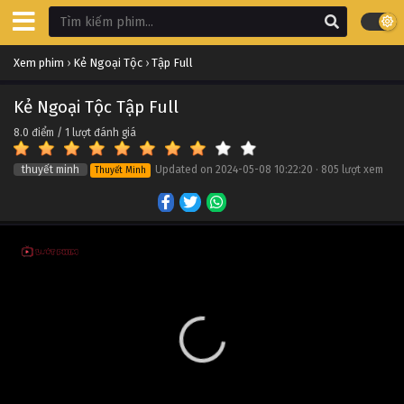
Xem phim
›
Kẻ Ngoại Tộc
›
Tập Full
Kẻ Ngoại Tộc Tập Full
8.0
điểm /
1
lượt đánh giá
thuyết minh
Updated on
2024-05-08 10:22:20
·
805 lượt xem
Thuyết Minh