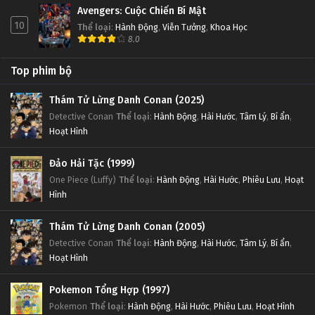
Avengers: Cuộc Chiến Bí Mật
10
Thể loại
:
Hành Động
,
Viễn Tưởng
,
Khoa Học
8.0
Top phim bộ
Thám Tử Lừng Danh Conan (2025)
Detective Conan
Thể loại
:
Hành Động
,
Hài Hước
,
Tâm Lý
,
Bí ẩn
,
Hoạt Hình
Đảo Hải Tặc (1999)
One Piece (Luffy)
Thể loại
:
Hành Động
,
Hài Hước
,
Phiêu Lưu
,
Hoạt
Hình
Thám Tử Lừng Danh Conan (2005)
Detective Conan
Thể loại
:
Hành Động
,
Hài Hước
,
Tâm Lý
,
Bí ẩn
,
Hoạt Hình
Pokemon Tổng Hợp (1997)
Pokemon
Thể loại
:
Hành Động
,
Hài Hước
,
Phiêu Lưu
,
Hoạt Hình