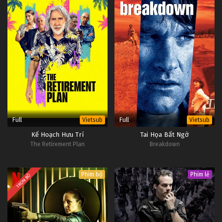
Full
Full
Vietsub
Vietsub
Kế Hoạch Hưu Trí
Tai Họa Bất Ngờ
The Retirement Plan
Breakdown
Phim bộ
Phim lẻ
TRỌN BỘ