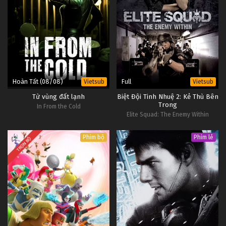
Hoàn Tất (08/08)
Full
Vietsub
Vietsub
Từ vùng đất lạnh
Biệt Đội Tinh Nhuệ 2: Kẻ Thù Bên
Trong
In From the Cold
Elite Squad: The Enemy Within
Phim bộ
Phim lẻ
TRỌN BỘ