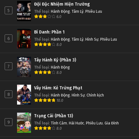
Đội Đặc Nhiệm Hiện Trường
5
Thể loại
:
Hành Động
,
Tâm Lý
,
Phiêu Lưu
6.0
Bí Danh: Phần 1
6
Thể loại
:
Hành Động
,
Tâm Lý
,
Hình Sự
,
Phiêu Lưu
8.0
Tây Hành Kỷ (Phần 3)
7
Thể loại
:
Hành Động
8.0
Vây Hãm: Kẻ Trừng Phạt
8
Thể loại
:
Hành Động
,
Hình Sự
,
Chính kịch
10.0
Trạng Cãi (Phần 13)
9
Thể loại
:
Tình Cảm
,
Hài Hước
,
Phiêu Lưu
,
Gia Đình
8.0