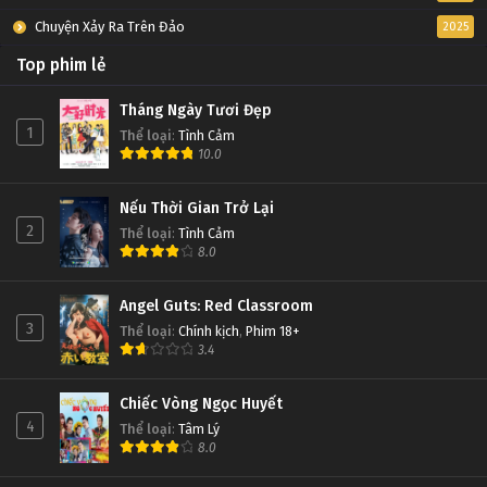
Chuyện Xảy Ra Trên Đảo
2025
Top phim lẻ
Tháng Ngày Tươi Đẹp
1
Thể loại
:
Tình Cảm
10.0
Nếu Thời Gian Trở Lại
2
Thể loại
:
Tình Cảm
8.0
Angel Guts: Red Classroom
3
Thể loại
:
Chính kịch
,
Phim 18+
3.4
Chiếc Vòng Ngọc Huyết
4
Thể loại
:
Tâm Lý
8.0