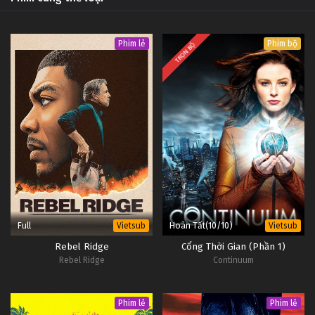
Phim lẻ
Phim bộ
TRỌN BỘ
Full
Hoàn Tất(10/10)
Vietsub
Vietsub
Rebel Ridge
Cổng Thời Gian (Phần 1)
Rebel Ridge
Continuum
Phim lẻ
Phim lẻ