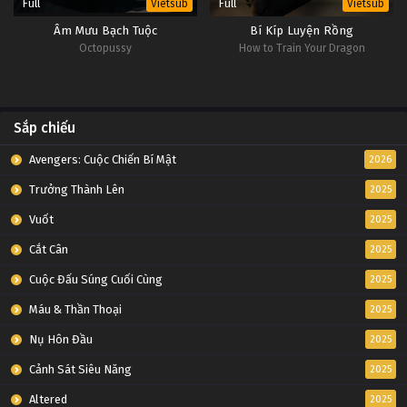
Full
Full
Vietsub
Vietsub
Âm Mưu Bạch Tuộc
Bí Kíp Luyện Rồng
Octopussy
How to Train Your Dragon
Sắp chiếu
Avengers: Cuộc Chiến Bí Mật
2026
Trưởng Thành Lên
2025
Vuốt
2025
Cắt Cân
2025
Cuộc Đấu Súng Cuối Cùng
2025
Máu & Thần Thoại
2025
Nụ Hôn Đầu
2025
Cảnh Sát Siêu Năng
2025
Altered
2025