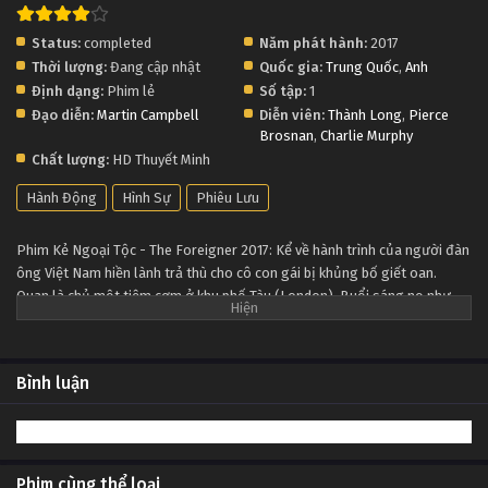
Status:
completed
Năm phát hành:
2017
Thời lượng:
Đang cập nhật
Quốc gia:
Trung Quốc
,
Anh
Định dạng:
Phim lẻ
Số tập:
1
Đạo diễn:
Martin Campbell
Diễn viên:
Thành Long
,
Pierce
Brosnan
,
Charlie Murphy
Chất lượng:
HD Thuyết Minh
Hành Động
Hình Sự
Phiêu Lưu
Phim Kẻ Ngoại Tộc - The Foreigner 2017: Kể về hành trình của người đàn
ông Việt Nam hiền lành trả thù cho cô con gái bị khủng bố giết oan.
Quan là chủ một tiệm cơm ở khu phố Tàu (London). Buổi sáng nọ như
bao ngày, anh đưa đón cô con gái cưng đi học mà không ngờ rằng mình
sắp mất cô bé vĩnh viễn vì một vụ đánh bom của quân khủng bố Ai-len.
Tất cả những gì anh hy vọng sau đó là những kẻ thủ ác sẽ bị đưa ra ánh
Bình luận
sáng, nhưng không, chính phủ từ chối công khai danh tính của chúng. Uất
ức, tuyệt vọng, anh quyết định tự mình trả thù nhóm khủng bố trên.
Đúng thời điểm đó, một nhân vật quan trọng là Liam Hennessy xuất hiện
và tiết lộ âm mưu phức tạp đằng sau vụ việc.
Phim cùng thể loại