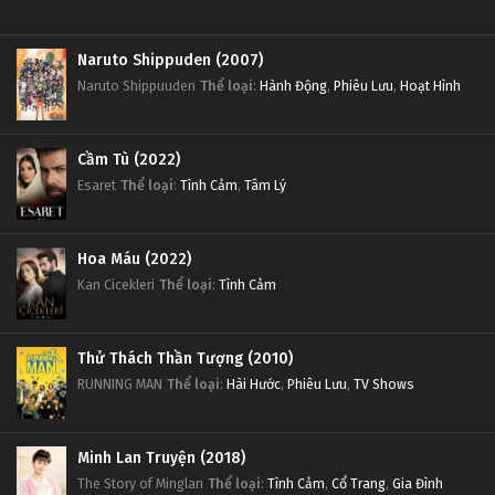
Naruto Shippuden (2007)
Naruto Shippuuden
Thể loại
:
Hành Động
,
Phiêu Lưu
,
Hoạt Hình
Cầm Tù (2022)
Esaret
Thể loại
:
Tình Cảm
,
Tâm Lý
Hoa Máu (2022)
Kan Cicekleri
Thể loại
:
Tình Cảm
Thử Thách Thần Tượng (2010)
RUNNING MAN
Thể loại
:
Hài Hước
,
Phiêu Lưu
,
TV Shows
Minh Lan Truyện (2018)
The Story of Minglan
Thể loại
:
Tình Cảm
,
Cổ Trang
,
Gia Đình