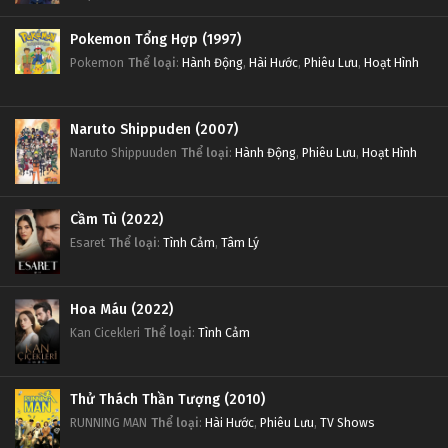
Pokemon Tổng Hợp (1997)
Pokemon
Thể loại
:
Hành Động
,
Hài Hước
,
Phiêu Lưu
,
Hoạt Hình
Naruto Shippuden (2007)
Naruto Shippuuden
Thể loại
:
Hành Động
,
Phiêu Lưu
,
Hoạt Hình
Cầm Tù (2022)
Esaret
Thể loại
:
Tình Cảm
,
Tâm Lý
Hoa Máu (2022)
Kan Cicekleri
Thể loại
:
Tình Cảm
Thử Thách Thần Tượng (2010)
RUNNING MAN
Thể loại
:
Hài Hước
,
Phiêu Lưu
,
TV Shows