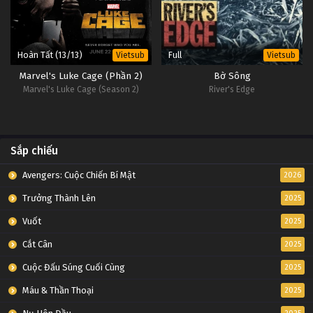
Hoàn Tất (13/13)
Full
Vietsub
Vietsub
Marvel's Luke Cage (Phần 2)
Bờ Sông
Marvel's Luke Cage (Season 2)
River's Edge
Sắp chiếu
Avengers: Cuộc Chiến Bí Mật
2026
Trưởng Thành Lên
2025
Vuốt
2025
Cắt Cân
2025
Cuộc Đấu Súng Cuối Cùng
2025
Máu & Thần Thoại
2025