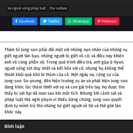
kẻ ngoài vòng pháp luật
the outlaw
Facebook
Twitter
WhatsApp
Pinterest
Thông tin phim Kẻ ngoài vòng pháp luật
Thám tử Jung-soo phải đối mặt với những nạn nhân của những vụ
giết người tàn bạo, những người bị giết vô cớ, và điều này khiến
anh vô cùng phẫn nộ. Trong quá trình điều tra, anh gặp Ji-hyun,
người sống sót duy nhất và kết hôn với cô, nhưng họ không thể
thoát khỏi quá khứ bi thảm của cô. Một ngày nọ, cộng sự của
Jung-soo, So-young, đến hiện trường vụ án và phát hiện Jung-soo
đang khóc lóc thảm thiết với vợ và con gái trên tay. Họ được tìm
thấy bị sát hại dã man sau khi mất tích. Nhưng khi cảnh sát và
pháp luật thả nghi phạm vì thiếu bằng chứng, Jung-soo quyết
định tự mình trả thù những kẻ giết người vô tội và thế giới tàn
khốc này.
Bình luận