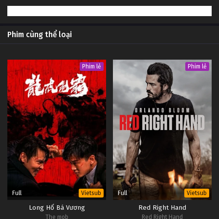
Phim cùng thể loại
Phim lẻ
Phim lẻ
Full
Full
Vietsub
Vietsub
Long Hổ Bá Vương
Red Right Hand
The mob
Red Right Hand