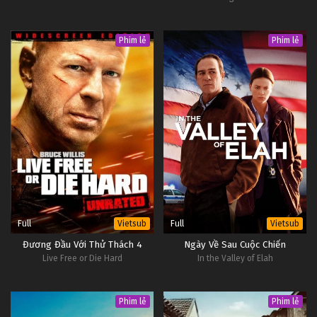
Phim lẻ
Phim lẻ
Full
Full
Vietsub
Vietsub
Đương Đầu Với Thử Thách 4
Ngày Về Sau Cuộc Chiến
Live Free or Die Hard
In the Valley of Elah
Phim lẻ
Phim lẻ