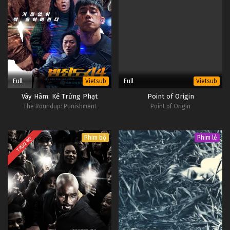
Full
Full
Vietsub
Vietsub
Vây Hãm: Kẻ Trừng Phạt
Point of Origin
The Roundup: Punishment
Point of Origin
Phim bộ
Phim lẻ
TRỌN BỘ