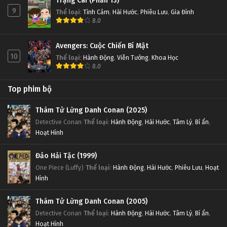
Trạng Cãi (Phần 13)
9
Thể loại
:
Tình Cảm
,
Hài Hước
,
Phiêu Lưu
,
Gia Đình
8.0
Avengers: Cuộc Chiến Bí Mật
10
Thể loại
:
Hành Động
,
Viễn Tưởng
,
Khoa Học
8.0
Top phim bộ
Thám Tử Lừng Danh Conan (2025)
Detective Conan
Thể loại
:
Hành Động
,
Hài Hước
,
Tâm Lý
,
Bí ẩn
,
Hoạt Hình
Đảo Hải Tặc (1999)
One Piece (Luffy)
Thể loại
:
Hành Động
,
Hài Hước
,
Phiêu Lưu
,
Hoạt
Hình
Thám Tử Lừng Danh Conan (2005)
Detective Conan
Thể loại
:
Hành Động
,
Hài Hước
,
Tâm Lý
,
Bí ẩn
,
Hoạt Hình