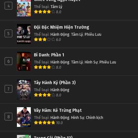
4
Thể loại
:
Tâm Lý
8.0
Đội Đặc Nhiệm Hiện Trường
5
Thể loại
:
Hành Động
,
Tâm Lý
,
Phiêu Lưu
6.0
Bí Danh: Phần 1
6
Thể loại
:
Hành Động
,
Tâm Lý
,
Hình Sự
,
Phiêu Lưu
8.0
Tây Hành Kỷ (Phần 3)
7
Thể loại
:
Hành Động
8.0
Vây Hãm: Kẻ Trừng Phạt
8
Thể loại
:
Hành Động
,
Hình Sự
,
Chính kịch
10.0