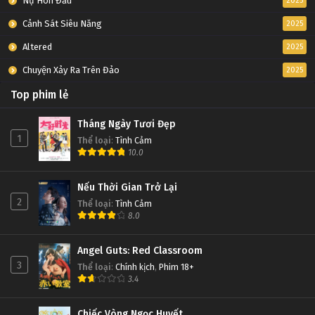
Nụ Hôn Đầu
2025
Cảnh Sát Siêu Năng
2025
Altered
2025
Chuyện Xảy Ra Trên Đảo
2025
Top phim lẻ
Tháng Ngày Tươi Đẹp
1
Thể loại
:
Tình Cảm
10.0
Nếu Thời Gian Trở Lại
2
Thể loại
:
Tình Cảm
8.0
Angel Guts: Red Classroom
3
Thể loại
:
Chính kịch
,
Phim 18+
3.4
Chiếc Vòng Ngọc Huyết