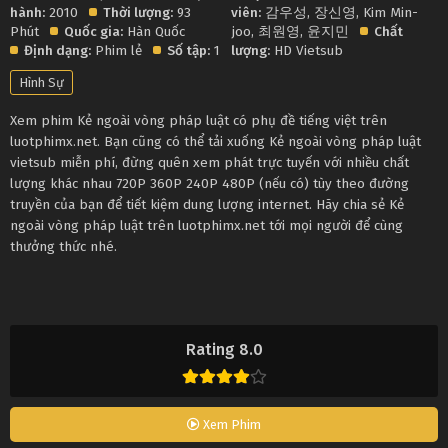
hành:
2010
Thời lượng:
93
viên:
감우성
,
장신영
,
Kim Min-
Phút
Quốc gia:
Hàn Quốc
joo
,
최원영
,
윤지민
Chất
Định dạng:
Phim lẻ
Số tập:
1
lượng:
HD Vietsub
Hình Sự
Xem phim Kẻ ngoài vòng pháp luật có phụ đề tiếng việt trên
luotphimx.net. Bạn cũng có thể tải xuống Kẻ ngoài vòng pháp luật
vietsub miễn phí, đừng quên xem phát trực tuyến với nhiều chất
lượng khác nhau 720P 360P 240P 480P (nếu có) tùy theo đường
truyền của bạn để tiết kiệm dung lượng internet. Hãy chia sẻ Kẻ
ngoài vòng pháp luật trên luotphimx.net tới mọi người để cùng
thưởng thức nhé.
Rating 8.0
Xem Phim