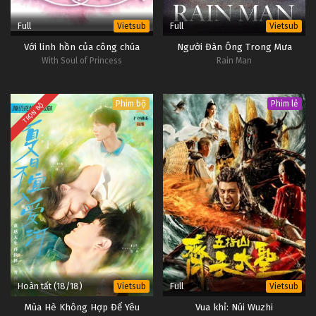
Full
Full
Vietsub
Vietsub
Với linh hồn của công chúa
Người Đàn Ông Trong Mưa
With Soul of Princess
Rain Man
Phim bộ
Phim lẻ
TRỌN BỘ
Hoàn tất (18/18)
Full
Vietsub
Vietsub
Mùa Hè Không Hợp Để Yêu
Vua khỉ: Núi Wuzhi