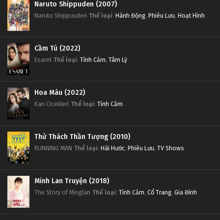
Naruto Shippuden (2007)
Naruto Shippuuden
Thể loại
:
Hành Động
,
Phiêu Lưu
,
Hoạt Hình
Cầm Tù (2022)
Esaret
Thể loại
:
Tình Cảm
,
Tâm Lý
Hoa Máu (2022)
Kan Cicekleri
Thể loại
:
Tình Cảm
Thử Thách Thần Tượng (2010)
RUNNING MAN
Thể loại
:
Hài Hước
,
Phiêu Lưu
,
TV Shows
Minh Lan Truyện (2018)
The Story of Minglan
Thể loại
:
Tình Cảm
,
Cổ Trang
,
Gia Đình