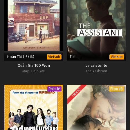
Hoàn Tất (16/16)
Full
Vietsub
Vietsub
Quản Gia 100 Won
La asistente
May I Help You
The Assistant
Phim lẻ
Phim bộ
TRỌN BỘ