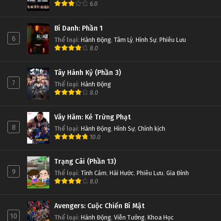
6.0
Bí Danh: Phần 1
6
Thể loại
:
Hành Động
,
Tâm Lý
,
Hình Sự
,
Phiêu Lưu
8.0
Tây Hành Kỷ (Phần 3)
7
Thể loại
:
Hành Động
8.0
Vây Hãm: Kẻ Trừng Phạt
8
Thể loại
:
Hành Động
,
Hình Sự
,
Chính kịch
10.0
Trạng Cãi (Phần 13)
9
Thể loại
:
Tình Cảm
,
Hài Hước
,
Phiêu Lưu
,
Gia Đình
8.0
Avengers: Cuộc Chiến Bí Mật
10
Thể loại
:
Hành Động
,
Viễn Tưởng
,
Khoa Học