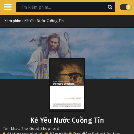
Xem phim
›
Kẻ Yêu Nước Cuồng Tín
Kẻ Yêu Nước Cuồng Tín
Tên khác: The Good Shepherd
Status:
completed
Năm phát
Đạo diễn:
Robert De Niro