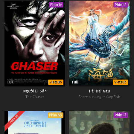
Phim lẻ
Phim lẻ
Full
Full
Vietsub
Vietsub
Người Đi Săn
Hải Đại Ngư
The Chaser
Enormous Legendary Fish
Phim bộ
Phim lẻ
TRỌN BỘ