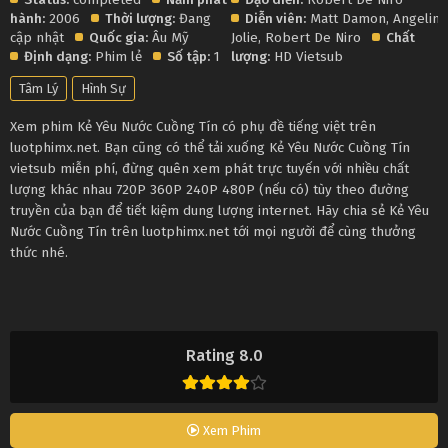
hành:
2006
Thời lượng:
Đang
Diễn viên:
Matt Damon
,
Angelina
cập nhật
Quốc gia:
Âu Mỹ
Jolie
,
Robert De Niro
Chất
Định dạng:
Phim lẻ
Số tập:
1
lượng:
HD Vietsub
Tâm Lý
Hình Sự
Xem phim Kẻ Yêu Nước Cuồng Tín có phụ đề tiếng việt trên
luotphimx.net. Bạn cũng có thể tải xuống Kẻ Yêu Nước Cuồng Tín
vietsub miễn phí, đừng quên xem phát trực tuyến với nhiều chất
lượng khác nhau 720P 360P 240P 480P (nếu có) tùy theo đường
truyền của bạn để tiết kiệm dung lượng internet. Hãy chia sẻ Kẻ Yêu
Nước Cuồng Tín trên luotphimx.net tới mọi người để cùng thưởng
thức nhé.
Rating 8.0
Xem Phim