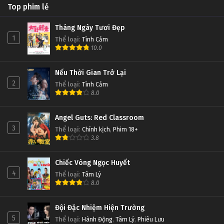
Top phim lẻ
Tháng Ngày Tươi Đẹp
1
Thể loại
:
Tình Cảm
10.0
Nếu Thời Gian Trở Lại
2
Thể loại
:
Tình Cảm
8.0
Angel Guts: Red Classroom
3
Thể loại
:
Chính kịch
,
Phim 18+
3.8
Chiếc Vòng Ngọc Huyết
4
Thể loại
:
Tâm Lý
8.0
Đội Đặc Nhiệm Hiện Trường
5
Thể loại
:
Hành Động
,
Tâm Lý
,
Phiêu Lưu