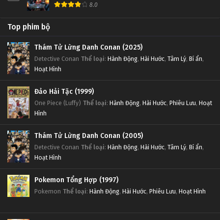
8.0
Top phim bộ
Thám Tử Lừng Danh Conan (2025)
Detective Conan
Thể loại
:
Hành Động
,
Hài Hước
,
Tâm Lý
,
Bí ẩn
,
Hoạt Hình
Đảo Hải Tặc (1999)
One Piece (Luffy)
Thể loại
:
Hành Động
,
Hài Hước
,
Phiêu Lưu
,
Hoạt
Hình
Thám Tử Lừng Danh Conan (2005)
Detective Conan
Thể loại
:
Hành Động
,
Hài Hước
,
Tâm Lý
,
Bí ẩn
,
Hoạt Hình
Pokemon Tổng Hợp (1997)
Pokemon
Thể loại
:
Hành Động
,
Hài Hước
,
Phiêu Lưu
,
Hoạt Hình