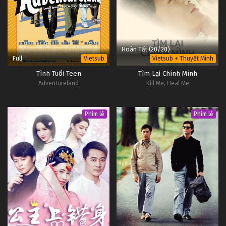
Hoàn Tất (20/20)
Full
Vietsub
Vietsub + Thuyết Minh
Tình Tuổi Teen
Tìm Lại Chính Mình
Adventureland
Kill Me, Heal Me
Phim lẻ
Phim lẻ