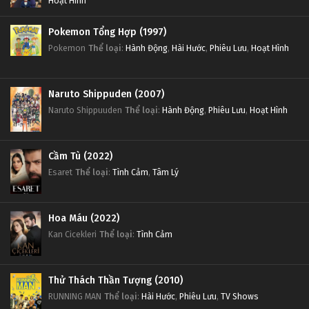
Hoạt Hình
Pokemon Tổng Hợp (1997)
Pokemon
Thể loại
:
Hành Động
,
Hài Hước
,
Phiêu Lưu
,
Hoạt Hình
Naruto Shippuden (2007)
Naruto Shippuuden
Thể loại
:
Hành Động
,
Phiêu Lưu
,
Hoạt Hình
Cầm Tù (2022)
Esaret
Thể loại
:
Tình Cảm
,
Tâm Lý
Hoa Máu (2022)
Kan Cicekleri
Thể loại
:
Tình Cảm
Thử Thách Thần Tượng (2010)
RUNNING MAN
Thể loại
:
Hài Hước
,
Phiêu Lưu
,
TV Shows