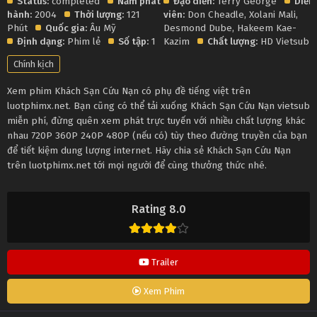
Status:
completed
Năm phát
Đạo diễn:
Terry George
Diễn
hành:
2004
Thời lượng:
121
viên:
Don Cheadle
,
Xolani Mali
,
Phút
Quốc gia:
Âu Mỹ
Desmond Dube
,
Hakeem Kae-
Định dạng:
Phim lẻ
Số tập:
1
Kazim
Chất lượng:
HD Vietsub
Chính kịch
Xem phim Khách Sạn Cứu Nạn có phụ đề tiếng việt trên
luotphimx.net. Bạn cũng có thể tải xuống Khách Sạn Cứu Nạn vietsub
miễn phí, đừng quên xem phát trực tuyến với nhiều chất lượng khác
nhau 720P 360P 240P 480P (nếu có) tùy theo đường truyền của bạn
để tiết kiệm dung lượng internet. Hãy chia sẻ Khách Sạn Cứu Nạn
trên luotphimx.net tới mọi người để cùng thưởng thức nhé.
Rating 8.0
Trailer
Xem Phim