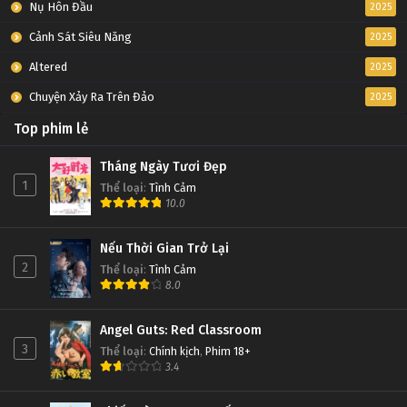
Nụ Hôn Đầu
2025
Cảnh Sát Siêu Năng
2025
Altered
2025
Chuyện Xảy Ra Trên Đảo
2025
Top phim lẻ
Tháng Ngày Tươi Đẹp
1
Thể loại
:
Tình Cảm
10.0
Nếu Thời Gian Trở Lại
2
Thể loại
:
Tình Cảm
8.0
Angel Guts: Red Classroom
3
Thể loại
:
Chính kịch
,
Phim 18+
3.4