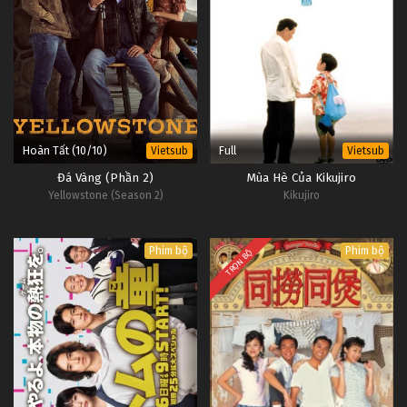
Hoàn Tất (10/10)
Full
Vietsub
Vietsub
Đá Vàng (Phần 2)
Mùa Hè Của Kikujiro
Yellowstone (Season 2)
Kikujiro
Phim bộ
Phim bộ
TRỌN BỘ