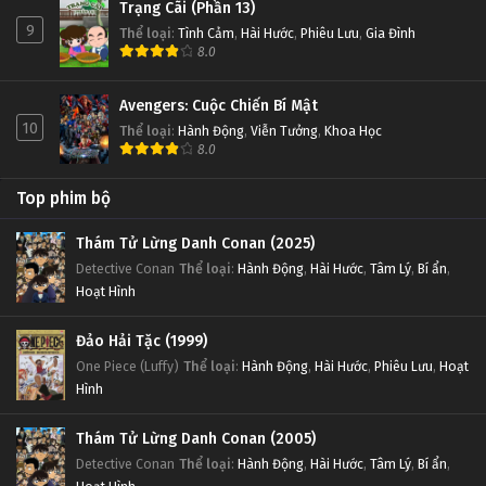
Trạng Cãi (Phần 13)
9
Thể loại
:
Tình Cảm
,
Hài Hước
,
Phiêu Lưu
,
Gia Đình
8.0
Avengers: Cuộc Chiến Bí Mật
10
Thể loại
:
Hành Động
,
Viễn Tưởng
,
Khoa Học
8.0
Top phim bộ
Thám Tử Lừng Danh Conan (2025)
Detective Conan
Thể loại
:
Hành Động
,
Hài Hước
,
Tâm Lý
,
Bí ẩn
,
Hoạt Hình
Đảo Hải Tặc (1999)
One Piece (Luffy)
Thể loại
:
Hành Động
,
Hài Hước
,
Phiêu Lưu
,
Hoạt
Hình
Thám Tử Lừng Danh Conan (2005)
Detective Conan
Thể loại
:
Hành Động
,
Hài Hước
,
Tâm Lý
,
Bí ẩn
,