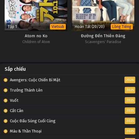
Tập 1
Hoàn Tất (20/20)
Vietsub
Lồng Tiếng
Atom no Ko
Đường Đến Thiên Đàng
Children of Atom
Scavengers' Paradise
Sắp chiếu
Avengers: Cuộc Chiến Bí Mật
2026
Trưởng Thành Lên
2025
Vuốt
2025
Cắt Cân
2025
Cuộc Đấu Súng Cuối Cùng
2025
Máu & Thần Thoại
2025