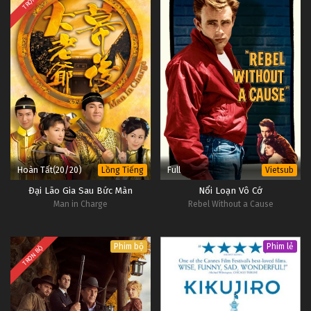
Hoàn Tất(20/20)
Full
Lồng Tiếng
Vietsub
Đại Lão Gia Sau Bức Màn
Nổi Loạn Vô Cớ
Man in Charge
Rebel Without a Cause
Phim bộ
Phim lẻ
TRỌN BỘ