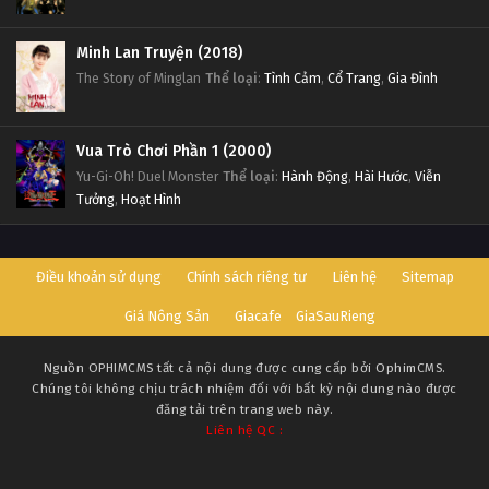
Minh Lan Truyện (2018)
The Story of Minglan
Thể loại
:
Tình Cảm
,
Cổ Trang
,
Gia Đình
Vua Trò Chơi Phần 1 (2000)
Yu-Gi-Oh! Duel Monster
Thể loại
:
Hành Động
,
Hài Hước
,
Viễn
Tưởng
,
Hoạt Hình
Điều khoản sử dụng
Chính sách riêng tư
Liên hệ
Sitemap
Giá Nông Sản
Giacafe
GiaSauRieng
Nguồn
OPHIMCMS
tất cả nội dung được cung cấp bởi OphimCMS.
Chúng tôi không chịu trách nhiệm đối với bất kỳ nội dung nào được
đăng tải trên trang web này.
Liên hệ QC :