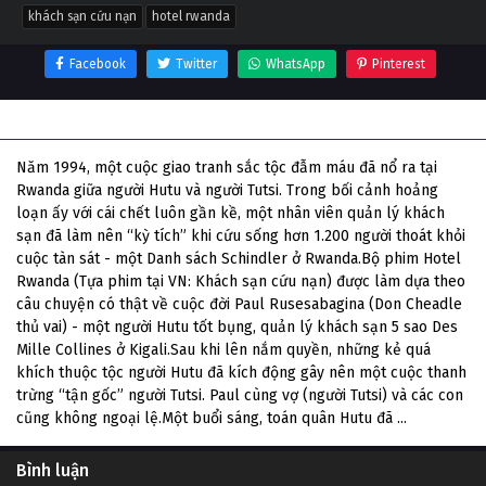
khách sạn cứu nạn
hotel rwanda
Facebook
Twitter
WhatsApp
Pinterest
Thông tin phim Khách Sạn Cứu Nạn
Năm 1994, một cuộc giao tranh sắc tộc đẫm máu đã nổ ra tại
Rwanda giữa người Hutu và người Tutsi. Trong bối cảnh hoảng
loạn ấy với cái chết luôn gần kề, một nhân viên quản lý khách
sạn đã làm nên “kỳ tích” khi cứu sống hơn 1.200 người thoát khỏi
cuộc tàn sát - một Danh sách Schindler ở Rwanda.Bộ phim Hotel
Rwanda (Tựa phim tại VN: Khách sạn cứu nạn) được làm dựa theo
câu chuyện có thật về cuộc đời Paul Rusesabagina (Don Cheadle
thủ vai) - một người Hutu tốt bụng, quản lý khách sạn 5 sao Des
Mille Collines ở Kigali.Sau khi lên nắm quyền, những kẻ quá
khích thuộc tộc người Hutu đã kích động gây nên một cuộc thanh
trừng “tận gốc” người Tutsi. Paul cùng vợ (người Tutsi) và các con
cũng không ngoại lệ.Một buổi sáng, toán quân Hutu đã ...
Bình luận