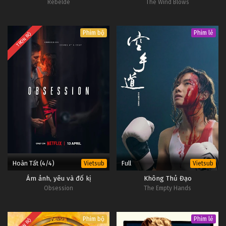
Rebelde
The Wind Blows
Phim bộ
Phim lẻ
TRỌN BỘ
Hoàn Tất (4/4)
Full
Vietsub
Vietsub
Ám ảnh, yêu và đố kị
Không Thủ Đạo
Obsession
The Empty Hands
Phim bộ
Phim lẻ
TRỌN BỘ