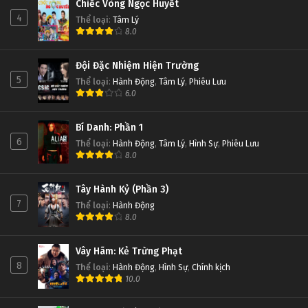
Chiếc Vòng Ngọc Huyết
4
Thể loại
:
Tâm Lý
8.0
Đội Đặc Nhiệm Hiện Trường
5
Thể loại
:
Hành Động
,
Tâm Lý
,
Phiêu Lưu
6.0
Bí Danh: Phần 1
6
Thể loại
:
Hành Động
,
Tâm Lý
,
Hình Sự
,
Phiêu Lưu
8.0
Tây Hành Kỷ (Phần 3)
7
Thể loại
:
Hành Động
8.0
Vây Hãm: Kẻ Trừng Phạt
8
Thể loại
:
Hành Động
,
Hình Sự
,
Chính kịch
10.0