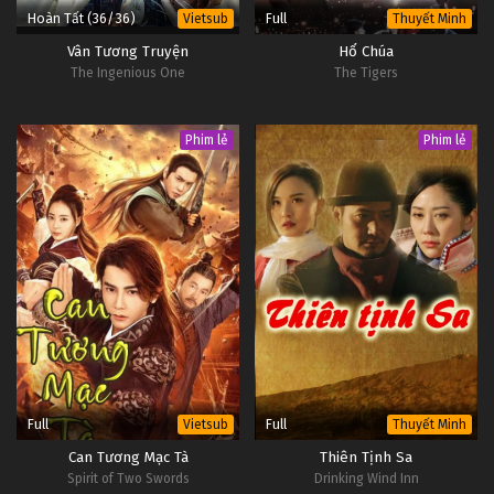
Hoàn Tất (36/36)
Full
Vietsub
Thuyết Minh
Vân Tương Truyện
Hổ Chúa
The Ingenious One
The Tigers
Phim lẻ
Phim lẻ
Full
Full
Vietsub
Thuyết Minh
Can Tương Mạc Tà
Thiên Tịnh Sa
Spirit of Two Swords
Drinking Wind Inn