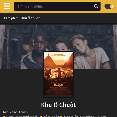
Xem phim
›
Khu Ổ Chuột
Khu Ổ Chuột
Tên khác: Trash
Status:
completed
Năm phát
Đạo diễn:
Stephen Daldry