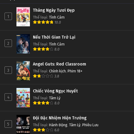
Tháng Ngày Tươi Đẹp
1
Thể loại
:
Tình Cảm
10.0
Nếu Thời Gian Trở Lại
2
Thể loại
:
Tình Cảm
8.0
Angel Guts: Red Classroom
3
Thể loại
:
Chính kịch
,
Phim 18+
3.8
Chiếc Vòng Ngọc Huyết
4
Thể loại
:
Tâm Lý
8.0
Đội Đặc Nhiệm Hiện Trường
5
Thể loại
:
Hành Động
,
Tâm Lý
,
Phiêu Lưu
6.0