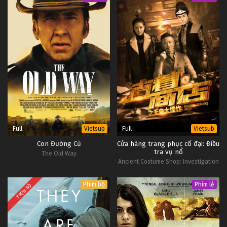
Full
Full
Vietsub
Vietsub
Con Đường Cũ
Cửa hàng trang phục cổ đại: Điều
tra vụ nổ
The Old Way
Ancient Costume Shop: Investigation
of the Explosion
Phim bộ
Phim lẻ
TRỌN BỘ