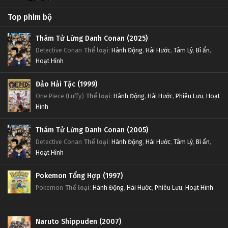
Top phim bộ
Thám Tử Lừng Danh Conan (2025)
Detective Conan
Thể loại
:
Hành Động
,
Hài Hước
,
Tâm Lý
,
Bí ẩn
,
Hoạt Hình
Đảo Hải Tặc (1999)
One Piece (Luffy)
Thể loại
:
Hành Động
,
Hài Hước
,
Phiêu Lưu
,
Hoạt
Hình
Thám Tử Lừng Danh Conan (2005)
Detective Conan
Thể loại
:
Hành Động
,
Hài Hước
,
Tâm Lý
,
Bí ẩn
,
Hoạt Hình
Pokemon Tổng Hợp (1997)
Pokemon
Thể loại
:
Hành Động
,
Hài Hước
,
Phiêu Lưu
,
Hoạt Hình
Naruto Shippuden (2007)