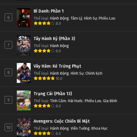
Bí Danh: Phần 1
6
Thể loại
:
Hành Động
,
Tâm Lý
,
Hình Sự
,
Phiêu Lưu
8.0
Tây Hành Kỷ (Phần 3)
7
Thể loại
:
Hành Động
8.0
Vây Hãm: Kẻ Trừng Phạt
8
Thể loại
:
Hành Động
,
Hình Sự
,
Chính kịch
10.0
Trạng Cãi (Phần 13)
9
Thể loại
:
Tình Cảm
,
Hài Hước
,
Phiêu Lưu
,
Gia Đình
8.0
Avengers: Cuộc Chiến Bí Mật
10
Thể loại
:
Hành Động
,
Viễn Tưởng
,
Khoa Học
8.0