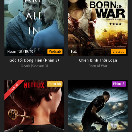
Hoàn Tất (10/10)
Full
Vietsub
Vietsub
Góc Tối Đồng Tiền (Phần 3)
Chiến Binh Thời Loạn
Ozark (Season 3)
Born of War
Phim bộ
Phim lẻ
TRỌN BỘ