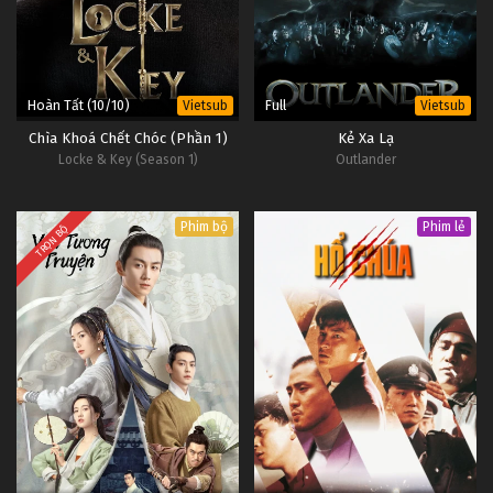
Hoàn Tất (10/10)
Full
Vietsub
Vietsub
Chìa Khoá Chết Chóc (Phần 1)
Kẻ Xa Lạ
Locke & Key (Season 1)
Outlander
Phim bộ
Phim lẻ
TRỌN BỘ