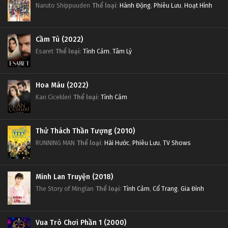
Naruto Shippuuden
Thể loại
:
Hành Động
,
Phiêu Lưu
,
Hoạt Hình
Cầm Tù (2022)
Esaret
Thể loại
:
Tình Cảm
,
Tâm Lý
Hoa Máu (2022)
Kan Cicekleri
Thể loại
:
Tình Cảm
Thử Thách Thần Tượng (2010)
RUNNING MAN
Thể loại
:
Hài Hước
,
Phiêu Lưu
,
TV Shows
Minh Lan Truyện (2018)
The Story of Minglan
Thể loại
:
Tình Cảm
,
Cổ Trang
,
Gia Đình
Vua Trò Chơi Phần 1 (2000)