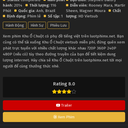
hành:
2014
Thời lượng:
116
Diễn viên:
Rooney Mara
,
Martin
Phút
Quốc gia:
Anh
,
Brazil
Sheen
,
Wagner Moura
Chất
Định dạng:
Phim lẻ
Số tập:
1
lượng:
HD Vietsub
Hành Động
Hình Sự
Phiêu Lưu
Xem phim Khu Ổ Chuột có phụ đề tiếng việt trên luotphimx.net. Bạn
cũng có thể tải xuống Khu Ổ Chuột vietsub miễn phí, đừng quên xem
phát trực tuyến với nhiều chất lượng khác nhau 720P 360P 240P
480P (nếu có) tùy theo đường truyền của bạn để tiết kiệm dung
lượng internet. Hãy chia sẻ Khu Ổ Chuột trên luotphimx.net tới mọi
người để cùng thưởng thức nhé.
Rating 8.0
Trailer
Xem Phim