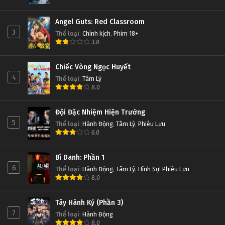
Angel Guts: Red Classroom
3
Thể loại
:
Chính kịch
,
Phim 18+
3.8
Chiếc Vòng Ngọc Huyết
4
Thể loại
:
Tâm Lý
8.0
Đội Đặc Nhiệm Hiện Trường
5
Thể loại
:
Hành Động
,
Tâm Lý
,
Phiêu Lưu
6.0
Bí Danh: Phần 1
6
Thể loại
:
Hành Động
,
Tâm Lý
,
Hình Sự
,
Phiêu Lưu
8.0
Tây Hành Kỷ (Phần 3)
7
Thể loại
:
Hành Động
8.0