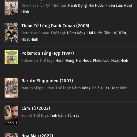
One Piece (Luffy)
Thể loại
:
Hành Động
,
Hài Hước
,
Phiêu Lưu
,
Hoạt
Hình
Thám Tử Lừng Danh Conan (2005)
Detective Conan
Thể loại
:
Hành Động
,
Hài Hước
,
Tâm Lý
,
Bí ẩn
,
Hoạt Hình
Pokemon Tổng Hợp (1997)
Pokemon
Thể loại
:
Hành Động
,
Hài Hước
,
Phiêu Lưu
,
Hoạt Hình
Naruto Shippuden (2007)
Naruto Shippuuden
Thể loại
:
Hành Động
,
Phiêu Lưu
,
Hoạt Hình
Cầm Tù (2022)
Esaret
Thể loại
:
Tình Cảm
,
Tâm Lý
Hoa Máu (2022)