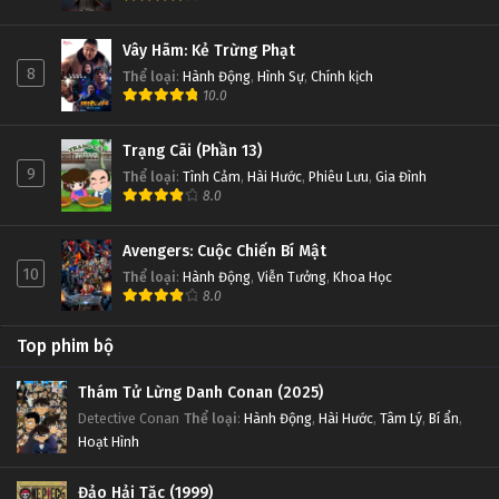
Vây Hãm: Kẻ Trừng Phạt
8
Thể loại
:
Hành Động
,
Hình Sự
,
Chính kịch
10.0
Trạng Cãi (Phần 13)
9
Thể loại
:
Tình Cảm
,
Hài Hước
,
Phiêu Lưu
,
Gia Đình
8.0
Avengers: Cuộc Chiến Bí Mật
10
Thể loại
:
Hành Động
,
Viễn Tưởng
,
Khoa Học
8.0
Top phim bộ
Thám Tử Lừng Danh Conan (2025)
Detective Conan
Thể loại
:
Hành Động
,
Hài Hước
,
Tâm Lý
,
Bí ẩn
,
Hoạt Hình
Đảo Hải Tặc (1999)