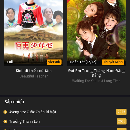
Full
Hoàn Tất (12/12)
Vietsub
Thuyết Minh
Kinh di thiếu nữ tâm
Đợi Em Trong Tháng Năm Đằng
Đẵng
Beautiful Teacher
Waiting For You In A Long Time
Sắp chiếu
Avengers: Cuộc Chiến Bí Mật
2026
Trưởng Thành Lên
2025