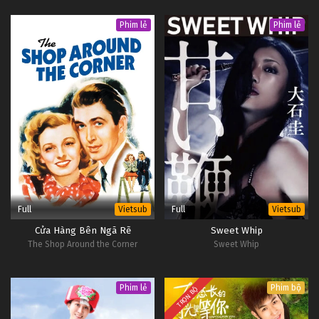
Phim lẻ
Phim lẻ
Full
Full
Vietsub
Vietsub
Cửa Hàng Bên Ngã Rẽ
Sweet Whip
The Shop Around the Corner
Sweet Whip
Phim lẻ
Phim bộ
TRỌN BỘ