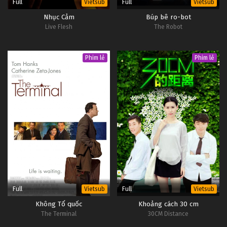
Full
Full
Vietsub
Vietsub
Nhục Cảm
Búp bê ro-bot
Live Flesh
The Robot
Phim lẻ
Phim lẻ
Full
Full
Vietsub
Vietsub
Không Tổ quốc
Khoảng cách 30 cm
The Terminal
30CM Distance