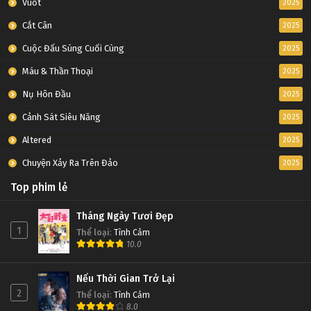
Vuốt
2025
Cắt Cân
2025
Cuộc Đấu Súng Cuối Cùng
2025
Máu & Thần Thoại
2025
Nụ Hôn Đầu
2025
Cảnh Sát Siêu Năng
2025
Altered
2025
Chuyện Xảy Ra Trên Đảo
2025
Top phim lẻ
Tháng Ngày Tươi Đẹp
1
Thể loại
:
Tình Cảm
10.0
Nếu Thời Gian Trở Lại
2
Thể loại
:
Tình Cảm
8.0