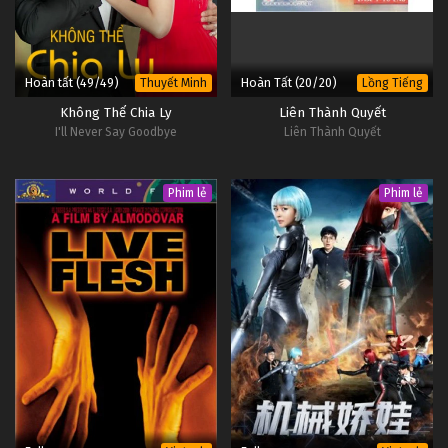
Minh
Hoàn tất (49/49)
Hoàn Tất (20/20)
Thuyết Minh
Lồng Tiếng
Không Thể Chia Ly
Liên Thành Quyết
I'll Never Say Goodbye
Liên Thành Quyết
Phim lẻ
Phim lẻ