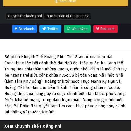
Xem Phim
khuynh thế hoàng phi
introduction of the princess
Facebook
Twitter
WhatsApp
Pinterest
Thông tin phim Khuynh Thế Hoàng Phi
Bộ phim Khuynh Thế Hoàng Phi - The Glamorous Imperial
Concubine lấy bối cảnh thời đại Ngũ đại thập quốc, khi lãnh thổ
Trung Hoa chia thành những vương quốc nhỏ. Phim là mối tình tay
ba ngang trái giữa công chúa nước Sở bị tiêu vong Mã Phức Nhã
(Lâm Tâm Như đóng), Hoàng thái tử nước Thục Mạnh Kỳ Hựu và
Hoàng đế Bắc Hán Lưu Liên Thành. Thân là công chúa nước Sở,
Hoàng thúc của nàng gây ra cuộc chính biến tàn khốc, phụ vương
Phức Nhã bỏ mạng trong đám loạn quân. Mang trong mình mối
hận, Mã Phức Nhã quyết tâm tìm cách khôi phục giang sơn, giành
lại những gì thuộc về mình.
Xem Khuynh Thế Hoàng Phi