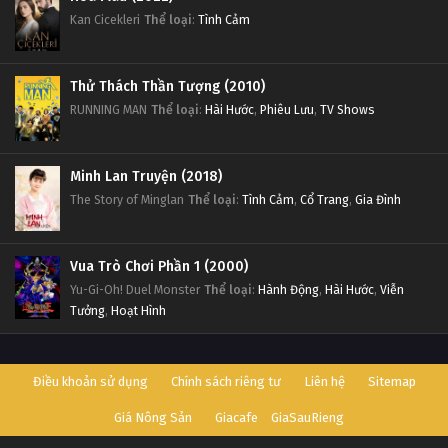
Kan Cicekleri
Thể loại
:
Tình Cảm
Thử Thách Thần Tượng (2010)
RUNNING MAN
Thể loại
:
Hài Hước
,
Phiêu Lưu
,
TV Shows
Minh Lan Truyện (2018)
The Story of Minglan
Thể loại
:
Tình Cảm
,
Cổ Trang
,
Gia Đình
Vua Trò Chơi Phần 1 (2000)
Yu-Gi-Oh! Duel Monster
Thể loại
:
Hành Động
,
Hài Hước
,
Viễn
Tưởng
,
Hoạt Hình
Điều khoản sử dụng
Chính sách riêng tư
Liên hệ
Sitemap
Giá Nông Sản
Giacafe
GiaSauRieng