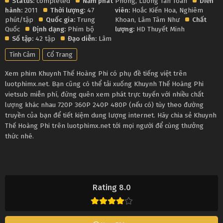
Status:
completed
Năm phát
Phong
,
Lương Tân Toàn
Diễn
hành:
2011
Thời lượng:
47
viên:
Hoắc Kiến Hoa
,
Nghiêm
phút/tập
Quốc gia:
Trung
Khoan
,
Lâm Tâm Như
Chất
Quốc
Định dạng:
Phim bộ
lượng:
HD Thuyết Minh
Số tập:
42 tập
Đạo diễn:
Lâm
Tình Cảm
Cổ Trang
Xem phim Khuynh Thế Hoàng Phi có phụ đề tiếng việt trên
luotphimx.net. Bạn cũng có thể tải xuống Khuynh Thế Hoàng Phi
vietsub miễn phí, đừng quên xem phát trực tuyến với nhiều chất
lượng khác nhau 720P 360P 240P 480P (nếu có) tùy theo đường
truyền của bạn để tiết kiệm dung lượng internet. Hãy chia sẻ Khuynh
Thế Hoàng Phi trên luotphimx.net tới mọi người để cùng thưởng
thức nhé.
Rating 8.0