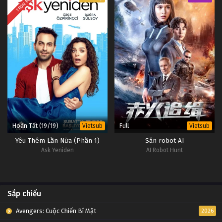
TRỌN BỘ
Hoàn Tất (19/19)
Full
Vietsub
Vietsub
Yêu Thêm Lần Nữa (Phần 1)
Săn robot AI
Ask Yeniden
AI Robot Hunt
Sắp chiếu
Avengers: Cuộc Chiến Bí Mật
2026