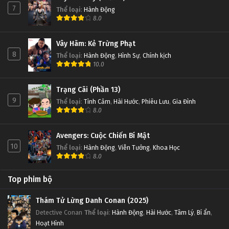
7
Thể loại
:
Hành Động
8.0
Vây Hãm: Kẻ Trừng Phạt
8
Thể loại
:
Hành Động
,
Hình Sự
,
Chính kịch
10.0
Trạng Cãi (Phần 13)
9
Thể loại
:
Tình Cảm
,
Hài Hước
,
Phiêu Lưu
,
Gia Đình
8.0
Avengers: Cuộc Chiến Bí Mật
10
Thể loại
:
Hành Động
,
Viễn Tưởng
,
Khoa Học
8.0
Top phim bộ
Thám Tử Lừng Danh Conan (2025)
Detective Conan
Thể loại
:
Hành Động
,
Hài Hước
,
Tâm Lý
,
Bí ẩn
,
Hoạt Hình