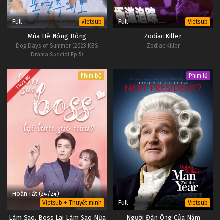
Full
Full
Vietsub
Vietsub
Mùa Hè Nóng Bỏng
Zodiac Killer
Dog Days of Summer (2023 KBS
Zodiac Killer
Drama Special Ep 5)
Phim bộ
Phim lẻ
TRỌN BỘ
Hoàn Tất (24/24)
Full
Vietsub + Thuyết minh
Vietsub
Làm Sao, Boss Lại Làm Sao Nữa
Người Đàn Ông Của Năm