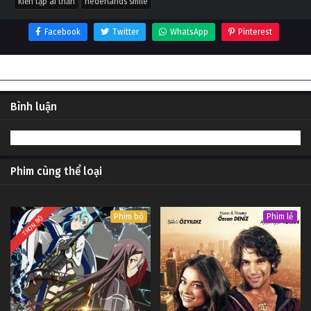
kiến tập ái thần
nederlands smile
Facebook
Twitter
WhatsApp
Pinterest
Thông tin phim Kiến tập ái thần
Bình luận
Phim cùng thể loại
Phim bộ
Phim lẻ
TRỌN BỘ