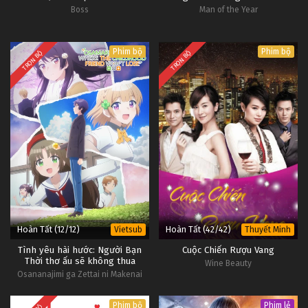
Boss
Man of the Year
Phim bộ
Phim bộ
TRỌN BỘ
TRỌN BỘ
Hoàn Tất (12/12)
Hoàn Tất (42/42)
Vietsub
Thuyết Minh
Tình yêu hài hước: Người Bạn
Cuộc Chiến Rượu Vang
Thời thơ ấu sẽ không thua
Wine Beauty
Osananajimi ga Zettai ni Makenai
Love Comedy,
Phim bộ
Phim lẻ