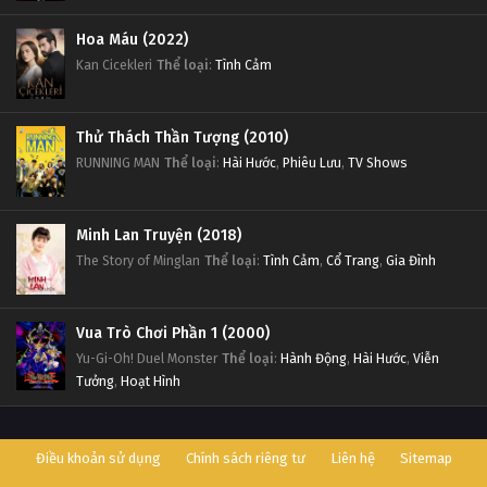
Hoa Máu (2022)
Kan Cicekleri
Thể loại
:
Tình Cảm
Thử Thách Thần Tượng (2010)
RUNNING MAN
Thể loại
:
Hài Hước
,
Phiêu Lưu
,
TV Shows
Minh Lan Truyện (2018)
The Story of Minglan
Thể loại
:
Tình Cảm
,
Cổ Trang
,
Gia Đình
Vua Trò Chơi Phần 1 (2000)
Yu-Gi-Oh! Duel Monster
Thể loại
:
Hành Động
,
Hài Hước
,
Viễn
Tưởng
,
Hoạt Hình
Điều khoản sử dụng
Chính sách riêng tư
Liên hệ
Sitemap