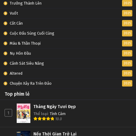
Trưởng Thành Lên
2025
Vuốt
2025
Cắt Cân
2025
Cuộc Đấu Súng Cuối Cùng
2025
Máu & Thần Thoại
2025
Nụ Hôn Đầu
2025
Cảnh Sát Siêu Năng
2025
Altered
2025
Chuyện Xảy Ra Trên Đảo
2025
Top phim lẻ
Tháng Ngày Tươi Đẹp
1
Thể loại
:
Tình Cảm
10.0
Nếu Thời Gian Trở Lại