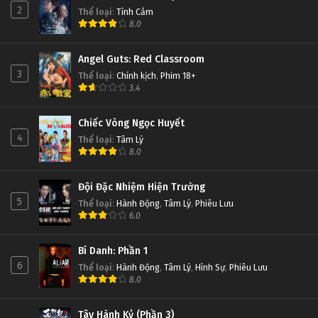
2
Thể loại
:
Tình Cảm
8.0
Angel Guts: Red Classroom
3
Thể loại
:
Chính kịch
,
Phim 18+
3.4
Chiếc Vòng Ngọc Huyết
4
Thể loại
:
Tâm Lý
8.0
Đội Đặc Nhiệm Hiện Trường
5
Thể loại
:
Hành Động
,
Tâm Lý
,
Phiêu Lưu
6.0
Bí Danh: Phần 1
6
Thể loại
:
Hành Động
,
Tâm Lý
,
Hình Sự
,
Phiêu Lưu
8.0
Tây Hành Kỷ (Phần 3)