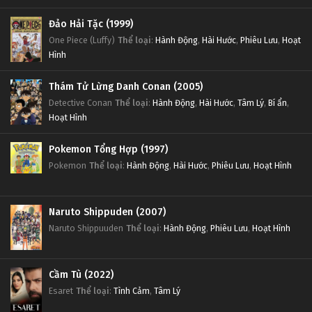
Đảo Hải Tặc (1999)
One Piece (Luffy)
Thể loại
:
Hành Động
,
Hài Hước
,
Phiêu Lưu
,
Hoạt
Hình
Thám Tử Lừng Danh Conan (2005)
Detective Conan
Thể loại
:
Hành Động
,
Hài Hước
,
Tâm Lý
,
Bí ẩn
,
Hoạt Hình
Pokemon Tổng Hợp (1997)
Pokemon
Thể loại
:
Hành Động
,
Hài Hước
,
Phiêu Lưu
,
Hoạt Hình
Naruto Shippuden (2007)
Naruto Shippuuden
Thể loại
:
Hành Động
,
Phiêu Lưu
,
Hoạt Hình
Cầm Tù (2022)
Esaret
Thể loại
:
Tình Cảm
,
Tâm Lý