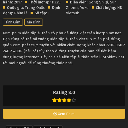
hành:
2017
Thời lượng:
1H32S
Diễn viên:
Gong ShiQi
,
Sun
Quốc gia:
Trung Quốc
Định
Zhenni
,
Yoko
Chất lượng:
HD
dạng:
Phim lẻ
Số tập:
1
Vietsub
Tình Cảm
Gia Đình
Xem phim Kiến tập ái thần có phụ đề tiếng việt trên luotphimx.net.
Bạn cũng có thể tải xuống Kiến tập ái thần vietsub miễn phí, đừng
quên xem phát trực tuyến với nhiều chất lượng khác nhau 720P 360P
240P 480P (nếu có) tùy theo đường truyền của bạn để tiết kiệm
dung lượng internet. Hãy chia sẻ Kiến tập ái thần trên luotphimx.net
tới mọi người để cùng thưởng thức nhé.
Rating 8.0
Xem Phim