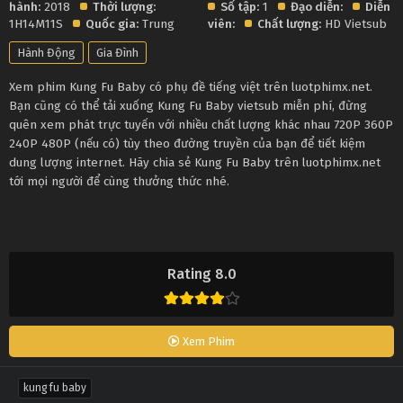
hành:
2018
Thời lượng:
Số tập:
1
Đạo diễn:
Diễn
1H14M11S
Quốc gia:
Trung
viên:
Chất lượng:
HD Vietsub
Hành Động
Gia Đình
Xem phim Kung Fu Baby có phụ đề tiếng việt trên luotphimx.net.
Bạn cũng có thể tải xuống Kung Fu Baby vietsub miễn phí, đừng
quên xem phát trực tuyến với nhiều chất lượng khác nhau 720P 360P
240P 480P (nếu có) tùy theo đường truyền của bạn để tiết kiệm
dung lượng internet. Hãy chia sẻ Kung Fu Baby trên luotphimx.net
tới mọi người để cùng thưởng thức nhé.
Rating 8.0
Xem Phim
kung fu baby