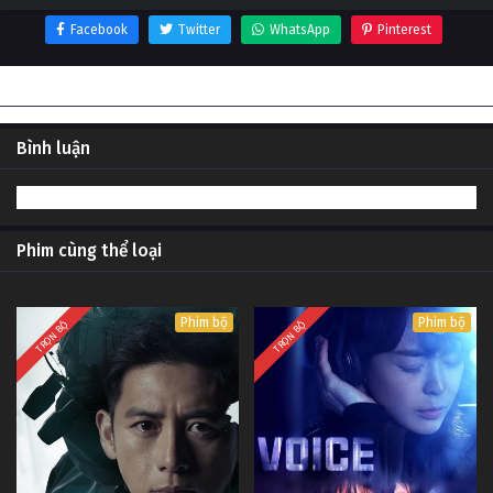
Facebook
Twitter
WhatsApp
Pinterest
Thông tin phim Kung Fu Baby
Bình luận
Phim cùng thể loại
Phim bộ
Phim bộ
TRỌN BỘ
TRỌN BỘ