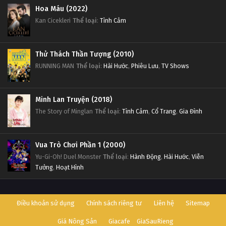
Hoa Máu (2022)
Kan Cicekleri
Thể loại
:
Tình Cảm
Thử Thách Thần Tượng (2010)
RUNNING MAN
Thể loại
:
Hài Hước
,
Phiêu Lưu
,
TV Shows
Minh Lan Truyện (2018)
The Story of Minglan
Thể loại
:
Tình Cảm
,
Cổ Trang
,
Gia Đình
Vua Trò Chơi Phần 1 (2000)
Yu-Gi-Oh! Duel Monster
Thể loại
:
Hành Động
,
Hài Hước
,
Viễn
Tưởng
,
Hoạt Hình
Điều khoản sử dụng
Chính sách riêng tư
Liên hệ
Sitemap
Giá Nông Sản
Giacafe
GiaSauRieng