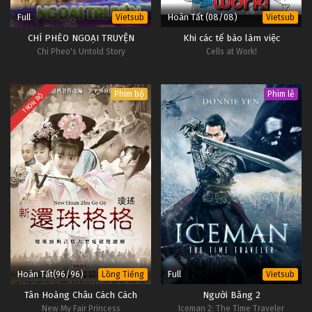
Full
Hoàn Tất (08/08)
Vietsub
Vietsub
CHÍ PHÈO NGOẠI TRUYỆN
Khi các tế bào làm việc
Chi Pheo's Untold Story
Cells at Work!
Phim bộ
Phim lẻ
TRỌN BỘ
Hoàn Tất(96/96)
Full
Lồng Tiếng
Vietsub
Tân Hoàng Châu Cách Cách
Người Băng 2
New My Fair Princess
Iceman 2: The Time Traveler