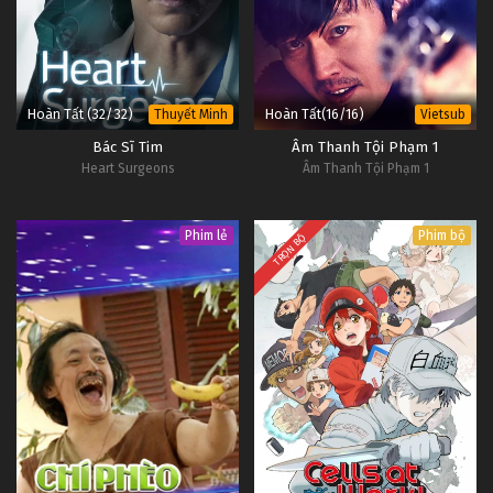
Hoàn Tất (32/32)
Hoàn Tất(16/16)
Thuyết Minh
Vietsub
Bác Sĩ Tim
Âm Thanh Tội Phạm 1
Heart Surgeons
Âm Thanh Tội Phạm 1
Phim lẻ
Phim bộ
TRỌN BỘ