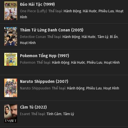
Đảo Hải Tặc (1999)
One Piece (Luffy)
Thể loại
:
Hành Động
,
Hài Hước
,
Phiêu Lưu
,
Hoạt
Hình
Thám Tử Lừng Danh Conan (2005)
Detective Conan
Thể loại
:
Hành Động
,
Hài Hước
,
Tâm Lý
,
Bí ẩn
,
Hoạt Hình
Pokemon Tổng Hợp (1997)
Pokemon
Thể loại
:
Hành Động
,
Hài Hước
,
Phiêu Lưu
,
Hoạt Hình
Naruto Shippuden (2007)
Naruto Shippuuden
Thể loại
:
Hành Động
,
Phiêu Lưu
,
Hoạt Hình
Cầm Tù (2022)
Esaret
Thể loại
:
Tình Cảm
,
Tâm Lý