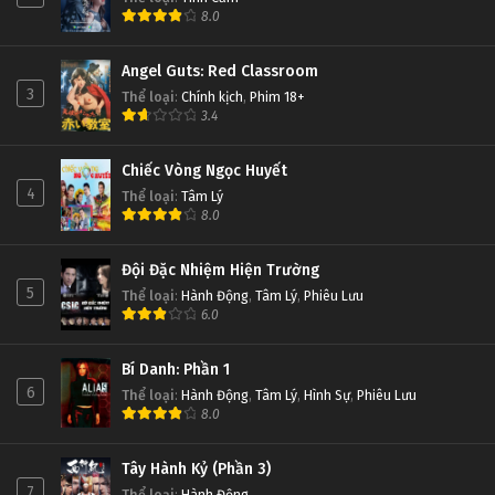
8.0
Angel Guts: Red Classroom
3
Thể loại
:
Chính kịch
,
Phim 18+
3.4
Chiếc Vòng Ngọc Huyết
4
Thể loại
:
Tâm Lý
8.0
Đội Đặc Nhiệm Hiện Trường
5
Thể loại
:
Hành Động
,
Tâm Lý
,
Phiêu Lưu
6.0
Bí Danh: Phần 1
6
Thể loại
:
Hành Động
,
Tâm Lý
,
Hình Sự
,
Phiêu Lưu
8.0
Tây Hành Kỷ (Phần 3)
7
Thể loại
:
Hành Động