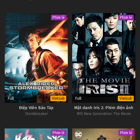
Phim lẻ
Phim lẻ
Full
Full
Vietsub
Vietsub
Điệp Viên Bão Táp
Mật danh Iris 2: Phim điện ảnh
Stormbreaker
IRIS New Generation: The Movie
Phim lẻ
Phim lẻ