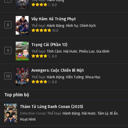
8.0
Vây Hãm: Kẻ Trừng Phạt
8
Thể loại
:
Hành Động
,
Hình Sự
,
Chính kịch
10.0
Trạng Cãi (Phần 13)
9
Thể loại
:
Tình Cảm
,
Hài Hước
,
Phiêu Lưu
,
Gia Đình
8.0
Avengers: Cuộc Chiến Bí Mật
10
Thể loại
:
Hành Động
,
Viễn Tưởng
,
Khoa Học
8.0
Top phim bộ
Thám Tử Lừng Danh Conan (2025)
Detective Conan
Thể loại
:
Hành Động
,
Hài Hước
,
Tâm Lý
,
Bí ẩn
,
Hoạt Hình