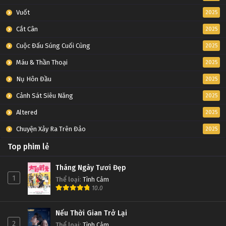
Vuốt
2025
Cắt Cân
2025
Cuộc Đấu Súng Cuối Cùng
2025
Máu & Thần Thoại
2025
Nụ Hôn Đầu
2025
Cảnh Sát Siêu Năng
2025
Altered
2025
Chuyện Xảy Ra Trên Đảo
2025
Top phim lẻ
Tháng Ngày Tươi Đẹp
1
Thể loại
:
Tình Cảm
10.0
Nếu Thời Gian Trở Lại
2
Thể loại
:
Tình Cảm