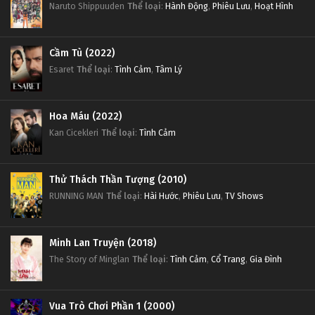
Naruto Shippuuden
Thể loại
:
Hành Động
,
Phiêu Lưu
,
Hoạt Hình
Cầm Tù (2022)
Esaret
Thể loại
:
Tình Cảm
,
Tâm Lý
Hoa Máu (2022)
Kan Cicekleri
Thể loại
:
Tình Cảm
Thử Thách Thần Tượng (2010)
RUNNING MAN
Thể loại
:
Hài Hước
,
Phiêu Lưu
,
TV Shows
Minh Lan Truyện (2018)
The Story of Minglan
Thể loại
:
Tình Cảm
,
Cổ Trang
,
Gia Đình
Vua Trò Chơi Phần 1 (2000)