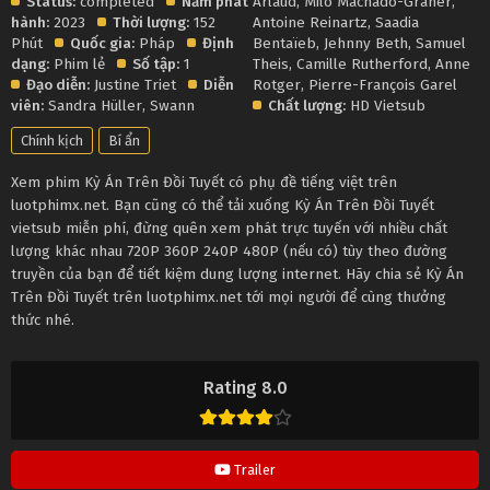
Status:
completed
Năm phát
Arlaud
,
Milo Machado-Graner
,
hành:
2023
Thời lượng:
152
Antoine Reinartz
,
Saadia
Phút
Quốc gia:
Pháp
Định
Bentaïeb
,
Jehnny Beth
,
Samuel
dạng:
Phim lẻ
Số tập:
1
Theis
,
Camille Rutherford
,
Anne
Đạo diễn:
Justine Triet
Diễn
Rotger
,
Pierre-François Garel
viên:
Sandra Hüller
,
Swann
Chất lượng:
HD Vietsub
Chính kịch
Bí ẩn
Xem phim Kỳ Án Trên Đồi Tuyết có phụ đề tiếng việt trên
luotphimx.net. Bạn cũng có thể tải xuống Kỳ Án Trên Đồi Tuyết
vietsub miễn phí, đừng quên xem phát trực tuyến với nhiều chất
lượng khác nhau 720P 360P 240P 480P (nếu có) tùy theo đường
truyền của bạn để tiết kiệm dung lượng internet. Hãy chia sẻ Kỳ Án
Trên Đồi Tuyết trên luotphimx.net tới mọi người để cùng thưởng
thức nhé.
Rating 8.0
Trailer