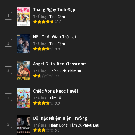
Tháng Ngày Tươi Đẹp
1
Thể loại
:
Tình Cảm
10.0
Nếu Thời Gian Trở Lại
2
Thể loại
:
Tình Cảm
8.0
Angel Guts: Red Classroom
3
Thể loại
:
Chính kịch
,
Phim 18+
3.4
Chiếc Vòng Ngọc Huyết
4
Thể loại
:
Tâm Lý
8.0
Đội Đặc Nhiệm Hiện Trường
5
Thể loại
:
Hành Động
,
Tâm Lý
,
Phiêu Lưu
6.0