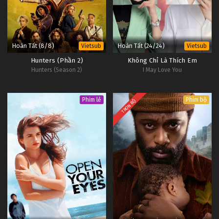
Hoàn Tất (8/8)
Hoàn Tất (24/24)
Vietsub
Vietsub
Hunters (Phần 2)
Không Chỉ Là Thích Em
Hunters (Season 2)
I May Love You
Phim lẻ
Phim bộ
TRỌN BỘ