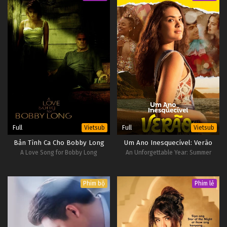
Full
Full
Vietsub
Vietsub
Bản Tình Ca Cho Bobby Long
Um Ano Inesquecível: Verão
A Love Song for Bobby Long
An Unforgettable Year: Summer
Phim bộ
Phim lẻ