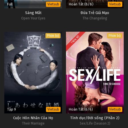
Full
Hoàn Tất (8/8)
Vietsub
Vietsub
Sáng Mắt
Đứa Trẻ Giả Mạo
Open Your Eyes
The Changeling
Phim bộ
Phim bộ
TRỌN BỘ
Tập 9
Hoàn Tất (6/6)
Vietsub
Vietsub
Cuộc Hôn Nhân Của Họ
Tình dục/Đời sống (Phần 2)
Their Marriage
Sex/Life (Season 2)