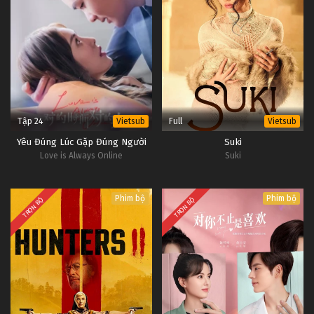
Tập 24
Full
Vietsub
Vietsub
Yêu Đúng Lúc Gặp Đúng Người
Suki
Love is Always Online
Suki
Phim bộ
Phim bộ
TRỌN BỘ
TRỌN BỘ