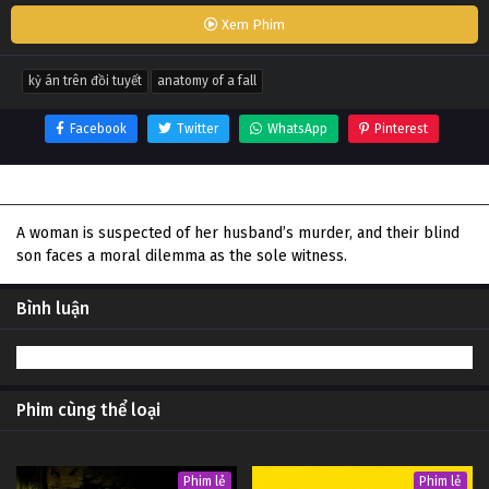
Xem Phim
kỳ án trên đồi tuyết
anatomy of a fall
Facebook
Twitter
WhatsApp
Pinterest
Thông tin phim Kỳ Án Trên Đồi Tuyết
A woman is suspected of her husband’s murder, and their blind
son faces a moral dilemma as the sole witness.
Bình luận
Phim cùng thể loại
Phim lẻ
Phim lẻ