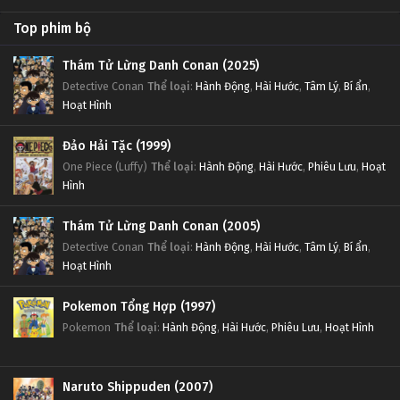
Top phim bộ
Thám Tử Lừng Danh Conan (2025)
Detective Conan
Thể loại
:
Hành Động
,
Hài Hước
,
Tâm Lý
,
Bí ẩn
,
Hoạt Hình
Đảo Hải Tặc (1999)
One Piece (Luffy)
Thể loại
:
Hành Động
,
Hài Hước
,
Phiêu Lưu
,
Hoạt
Hình
Thám Tử Lừng Danh Conan (2005)
Detective Conan
Thể loại
:
Hành Động
,
Hài Hước
,
Tâm Lý
,
Bí ẩn
,
Hoạt Hình
Pokemon Tổng Hợp (1997)
Pokemon
Thể loại
:
Hành Động
,
Hài Hước
,
Phiêu Lưu
,
Hoạt Hình
Naruto Shippuden (2007)