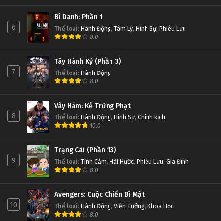
Bí Danh: Phần 1
6
Thể loại
:
Hành Động
,
Tâm Lý
,
Hình Sự
,
Phiêu Lưu
8.0
Tây Hành Kỷ (Phần 3)
7
Thể loại
:
Hành Động
8.0
Vây Hãm: Kẻ Trừng Phạt
8
Thể loại
:
Hành Động
,
Hình Sự
,
Chính kịch
10.0
Trạng Cãi (Phần 13)
9
Thể loại
:
Tình Cảm
,
Hài Hước
,
Phiêu Lưu
,
Gia Đình
8.0
Avengers: Cuộc Chiến Bí Mật
10
Thể loại
:
Hành Động
,
Viễn Tưởng
,
Khoa Học
8.0