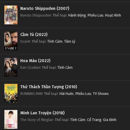
Naruto Shippuden (2007)
Naruto Shippuuden
Thể loại
:
Hành Động
,
Phiêu Lưu
,
Hoạt Hình
Cầm Tù (2022)
Esaret
Thể loại
:
Tình Cảm
,
Tâm Lý
Hoa Máu (2022)
Kan Cicekleri
Thể loại
:
Tình Cảm
Thử Thách Thần Tượng (2010)
RUNNING MAN
Thể loại
:
Hài Hước
,
Phiêu Lưu
,
TV Shows
Minh Lan Truyện (2018)
The Story of Minglan
Thể loại
:
Tình Cảm
,
Cổ Trang
,
Gia Đình