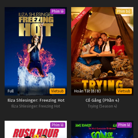
Phim lẻ
Phim bộ
TRỌN BỘ
Full
Hoàn Tất (8/8)
Vietsub
Vietsub
Iliza Shlesinger: Freezing Hot
Cố Gắng (Phần 4)
Iliza Shlesinger: Freezing Hot
Trying (Season 4)
Phim lẻ
Phim lẻ