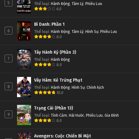
5
Thể loại
:
Hành Động
,
Tâm Lý
,
Phiêu Lưu
6.0
Bí Danh: Phần 1
6
Thể loại
:
Hành Động
,
Tâm Lý
,
Hình Sự
,
Phiêu Lưu
8.0
Tây Hành Kỷ (Phần 3)
7
Thể loại
:
Hành Động
8.0
Vây Hãm: Kẻ Trừng Phạt
8
Thể loại
:
Hành Động
,
Hình Sự
,
Chính kịch
10.0
Trạng Cãi (Phần 13)
9
Thể loại
:
Tình Cảm
,
Hài Hước
,
Phiêu Lưu
,
Gia Đình
8.0
Avengers: Cuộc Chiến Bí Mật