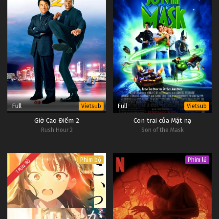
Full
Full
Vietsub
Vietsub
Giờ Cao Điểm 2
Con trai của Mặt nạ
Rush Hour 2
Son of the Mask
Phim bộ
Phim lẻ
TRỌN BỘ