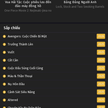
Vua Hải Tặc: Cuộc phiêu lưu đến
Băng Đảng Người Anh
đảo máy đồng hồ
Lock, Stock and Two Smoking Barrels
One Piece Movie 2: Nejimaki-jima no
Daibouken, One Piece: Nejimakijima
no Bouken, One Piece: Nejimaki
Shima no Bouken
Sắp chiếu
Avengers: Cuộc Chiến Bí Mật
2026
Trưởng Thành Lên
2025
Vuốt
2025
Cắt Cân
2025
Cuộc Đấu Súng Cuối Cùng
2025
Máu & Thần Thoại
2025
Nụ Hôn Đầu
2025
Cảnh Sát Siêu Năng
2025
Altered
2025
Chuyện Xảy Ra Trên Đảo
2025