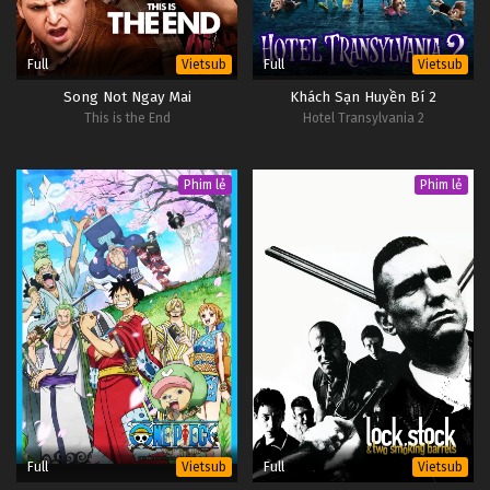
Full
Full
Vietsub
Vietsub
Song Not Ngay Mai
Khách Sạn Huyền Bí 2
This is the End
Hotel Transylvania 2
Phim lẻ
Phim lẻ
Full
Full
Vietsub
Vietsub