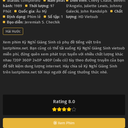
Status:
completed
Năm phát
Diễn viên:
Chevy Chase
,
Beverly
hành:
1989
Thời lượng:
97
D'Angelo
,
Juliette Lewis
,
Johnny
Phút
Quốc gia:
Âu Mỹ
Galecki
,
John Randolph
Chất
Định dạng:
Phim lẻ
Số tập:
1
lượng:
HD Vietsub
Đạo diễn:
Jeremiah S. Chechik
Hài Hước
Xem phim Kỳ Nghỉ Giáng Sinh có phụ đề tiếng việt trên
luotphimx.net. Bạn cũng có thể tải xuống Kỳ Nghỉ Giáng Sinh vietsub
miễn phí, đừng quên xem phát trực tuyến với nhiều chất lượng khác
nhau 720P 360P 240P 480P (nếu có) tùy theo đường truyền của bạn
để tiết kiệm dung lượng internet. Hãy chia sẻ Kỳ Nghỉ Giáng Sinh
trên luotphimx.net tới mọi người để cùng thưởng thức nhé.
Rating 8.0
Xem Phim