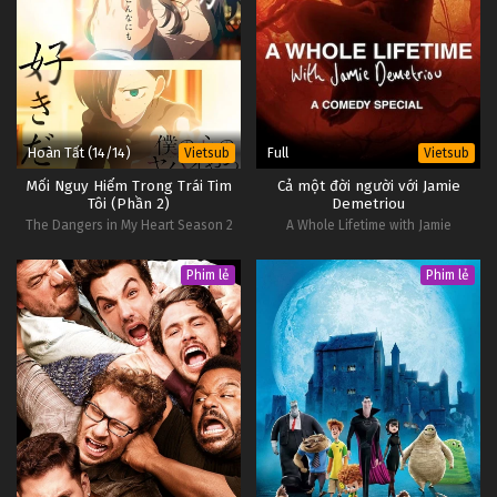
Hoàn Tất (14/14)
Full
Vietsub
Vietsub
Mối Nguy Hiểm Trong Trái Tim
Cả một đời người với Jamie
Tôi (Phần 2)
Demetriou
The Dangers in My Heart Season 2
A Whole Lifetime with Jamie
Demetriou
Phim lẻ
Phim lẻ