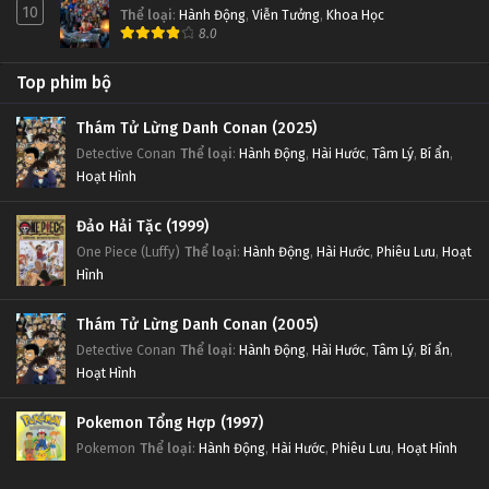
10
Thể loại
:
Hành Động
,
Viễn Tưởng
,
Khoa Học
8.0
Top phim bộ
Thám Tử Lừng Danh Conan (2025)
Detective Conan
Thể loại
:
Hành Động
,
Hài Hước
,
Tâm Lý
,
Bí ẩn
,
Hoạt Hình
Đảo Hải Tặc (1999)
One Piece (Luffy)
Thể loại
:
Hành Động
,
Hài Hước
,
Phiêu Lưu
,
Hoạt
Hình
Thám Tử Lừng Danh Conan (2005)
Detective Conan
Thể loại
:
Hành Động
,
Hài Hước
,
Tâm Lý
,
Bí ẩn
,
Hoạt Hình
Pokemon Tổng Hợp (1997)
Pokemon
Thể loại
:
Hành Động
,
Hài Hước
,
Phiêu Lưu
,
Hoạt Hình