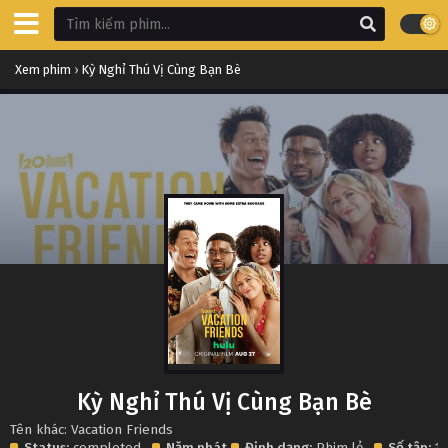
Xem phim
›
Kỳ Nghỉ Thú Vị Cùng Bạn Bè
Kỳ Nghỉ Thú Vị Cùng Bạn Bè
Tên khác: Vacation Friends
Status:
completed
Năm phát
Định dạng:
Phim lẻ
Số tập:
1