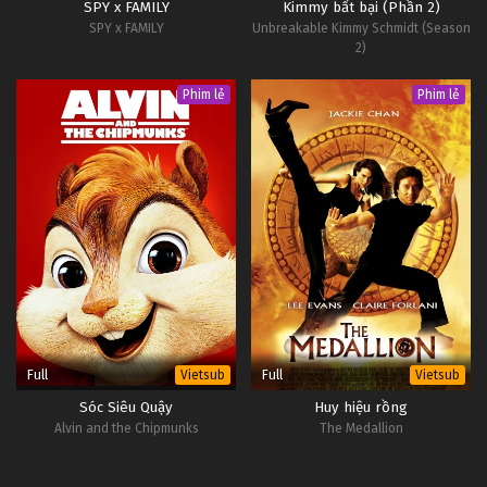
SPY x FAMILY
Kimmy bất bại (Phần 2)
SPY x FAMILY
Unbreakable Kimmy Schmidt (Season
2)
Phim lẻ
Phim lẻ
Full
Full
Vietsub
Vietsub
Sóc Siêu Quậy
Huy hiệu rồng
Alvin and the Chipmunks
The Medallion