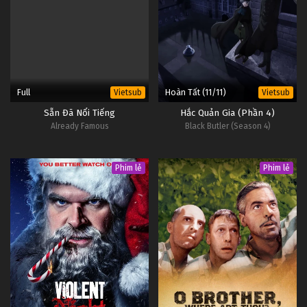
Full
Hoàn Tất (11/11)
Vietsub
Vietsub
Sẵn Đã Nổi Tiếng
Hắc Quản Gia (Phần 4)
Already Famous
Black Butler (Season 4)
Phim lẻ
Phim lẻ