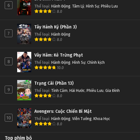
6
Thể loại
:
Hành Động
,
Tâm Lý
,
Hình Sự
,
Phiêu Lưu
8.0
Tây Hành Kỷ (Phần 3)
7
Thể loại
:
Hành Động
8.0
Vây Hãm: Kẻ Trừng Phạt
8
Thể loại
:
Hành Động
,
Hình Sự
,
Chính kịch
10.0
Trạng Cãi (Phần 13)
9
Thể loại
:
Tình Cảm
,
Hài Hước
,
Phiêu Lưu
,
Gia Đình
8.0
Avengers: Cuộc Chiến Bí Mật
10
Thể loại
:
Hành Động
,
Viễn Tưởng
,
Khoa Học
8.0
Top phim bộ