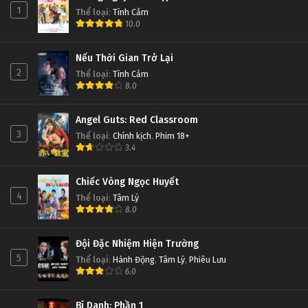
1
Thể loại
:
Tình Cảm
10.0
Nếu Thời Gian Trở Lại
2
Thể loại
:
Tình Cảm
8.0
Angel Guts: Red Classroom
3
Thể loại
:
Chính kịch
,
Phim 18+
3.4
Chiếc Vòng Ngọc Huyết
4
Thể loại
:
Tâm Lý
8.0
Đội Đặc Nhiệm Hiện Trường
5
Thể loại
:
Hành Động
,
Tâm Lý
,
Phiêu Lưu
6.0
Bí Danh: Phần 1