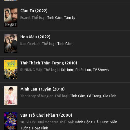
Cầm Tù (2022)
Esaret
Thể loại
:
Tình Cảm
,
Tâm Lý
Hoa Máu (2022)
Kan Cicekleri
Thể loại
:
Tình Cảm
Thử Thách Thần Tượng (2010)
RUNNING MAN
Thể loại
:
Hài Hước
,
Phiêu Lưu
,
TV Shows
Minh Lan Truyện (2018)
The Story of Minglan
Thể loại
:
Tình Cảm
,
Cổ Trang
,
Gia Đình
Vua Trò Chơi Phần 1 (2000)
Yu-Gi-Oh! Duel Monster
Thể loại
:
Hành Động
,
Hài Hước
,
Viễn
Tưởng
,
Hoạt Hình