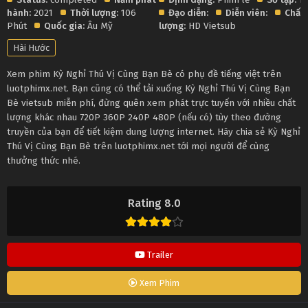
hành:
2021
Thời lượng:
106
Đạo diễn:
Diễn viên:
Chất
Phút
Quốc gia:
Âu Mỹ
lượng:
HD Vietsub
Hài Hước
Xem phim Kỳ Nghỉ Thú Vị Cùng Bạn Bè có phụ đề tiếng việt trên
luotphimx.net. Bạn cũng có thể tải xuống Kỳ Nghỉ Thú Vị Cùng Bạn
Bè vietsub miễn phí, đừng quên xem phát trực tuyến với nhiều chất
lượng khác nhau 720P 360P 240P 480P (nếu có) tùy theo đường
truyền của bạn để tiết kiệm dung lượng internet. Hãy chia sẻ Kỳ Nghỉ
Thú Vị Cùng Bạn Bè trên luotphimx.net tới mọi người để cùng
thưởng thức nhé.
Rating 8.0
Trailer
Xem Phim