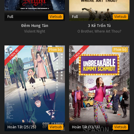
Full
Full
Vietsub
Vietsub
Đêm Hung Tàn
3 Kẻ Trốn Tù
Violent Night
O Brother, Where Art Thou?
Phim bộ
Phim bộ
TRỌN BỘ
TRỌN BỘ
Hoàn Tất (25/25)
Hoàn Tất (13/13)
Vietsub
Vietsub