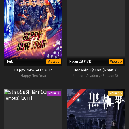
Full
Hoàn tất (1/1)
Vietsub
Vietsub
Happy New Year 2014
Học viện Kỳ Lân (Phần 3)
Happy New Year
Unicorn Academy (Season 3)
Phim lẻ
Phim bộ
TRỌN BỘ