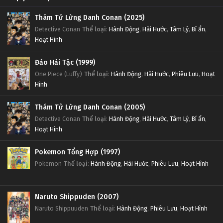
Thám Tử Lừng Danh Conan (2025)
Detective Conan
Thể loại
:
Hành Động
,
Hài Hước
,
Tâm Lý
,
Bí ẩn
,
Hoạt Hình
Đảo Hải Tặc (1999)
One Piece (Luffy)
Thể loại
:
Hành Động
,
Hài Hước
,
Phiêu Lưu
,
Hoạt
Hình
Thám Tử Lừng Danh Conan (2005)
Detective Conan
Thể loại
:
Hành Động
,
Hài Hước
,
Tâm Lý
,
Bí ẩn
,
Hoạt Hình
Pokemon Tổng Hợp (1997)
Pokemon
Thể loại
:
Hành Động
,
Hài Hước
,
Phiêu Lưu
,
Hoạt Hình
Naruto Shippuden (2007)
Naruto Shippuuden
Thể loại
:
Hành Động
,
Phiêu Lưu
,
Hoạt Hình