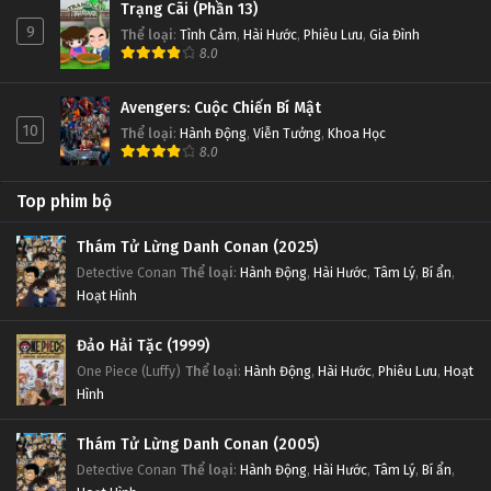
Trạng Cãi (Phần 13)
9
Thể loại
:
Tình Cảm
,
Hài Hước
,
Phiêu Lưu
,
Gia Đình
8.0
Avengers: Cuộc Chiến Bí Mật
10
Thể loại
:
Hành Động
,
Viễn Tưởng
,
Khoa Học
8.0
Top phim bộ
Thám Tử Lừng Danh Conan (2025)
Detective Conan
Thể loại
:
Hành Động
,
Hài Hước
,
Tâm Lý
,
Bí ẩn
,
Hoạt Hình
Đảo Hải Tặc (1999)
One Piece (Luffy)
Thể loại
:
Hành Động
,
Hài Hước
,
Phiêu Lưu
,
Hoạt
Hình
Thám Tử Lừng Danh Conan (2005)
Detective Conan
Thể loại
:
Hành Động
,
Hài Hước
,
Tâm Lý
,
Bí ẩn
,