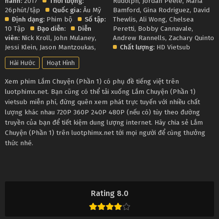
hành:
2017
Thời lượng:
Rudolph
,
Jordan Peele
,
Maria
26phút/tập
Quốc gia:
Âu Mỹ
Bamford
,
Gina Rodriguez
,
David
Định dạng:
Phim bộ
Số tập:
Thewlis
,
Ali Wong
,
Chelsea
10 Tập
Đạo diễn:
Diễn
Peretti
,
Bobby Cannavale
,
viên:
Nick Kroll
,
John Mulaney
,
Andrew Rannells
,
Zachary Quinto
Jessi Klein
,
Jason Mantzoukas
,
Chất lượng:
HD Vietsub
Hài Hước
Hoạt Hình
Xem phim Lắm Chuyện (Phần 1) có phụ đề tiếng việt trên
luotphimx.net. Bạn cũng có thể tải xuống Lắm Chuyện (Phần 1)
vietsub miễn phí, đừng quên xem phát trực tuyến với nhiều chất
lượng khác nhau 720P 360P 240P 480P (nếu có) tùy theo đường
truyền của bạn để tiết kiệm dung lượng internet. Hãy chia sẻ Lắm
Chuyện (Phần 1) trên luotphimx.net tới mọi người để cùng thưởng
thức nhé.
Rating 8.0