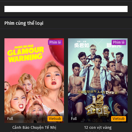
2
Lắm Chuyện (Phần 1) Tập 2
#1
1
Lắm Chuyện (Phần 1) Tập 1
Vietsub
#1
Phim cùng thể loại
Phim lẻ
Phim lẻ
Full
Full
Vietsub
Vietsub
Cảnh Báo Chuyện Tế Nhị
12 con vịt vàng