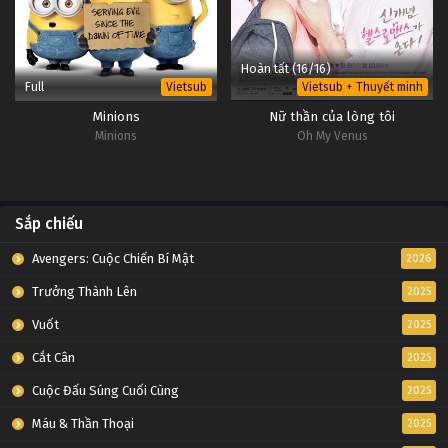
Hoàn tất (16/16)
Full
Vietsub
Vietsub + Thuyết minh
Minions
Nữ thần của lòng tôi
Minions
Oh My Venus
Sắp chiếu
Avengers: Cuộc Chiến Bí Mật
2026
Trưởng Thành Lên
2025
Vuốt
2025
Cắt Cân
2025
Cuộc Đấu Súng Cuối Cùng
2025
Máu & Thần Thoại
2025