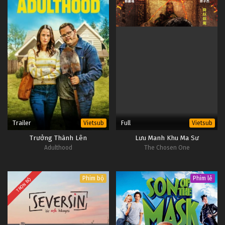
Trailer
Full
Vietsub
Vietsub
Trưởng Thành Lên
Lưu Manh Khu Ma Sư
Adulthood
The Chosen One
Phim bộ
Phim lẻ
TRỌN BỘ