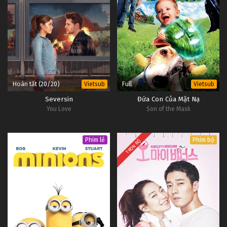
Hoàn tất (20/20)
Full
Vietsub
Vietsub
Seversin
Đứa Con Của Mặt Nạ
You Love
Son of the Mask
Phim lẻ
Phim bộ
TRỌN BỘ