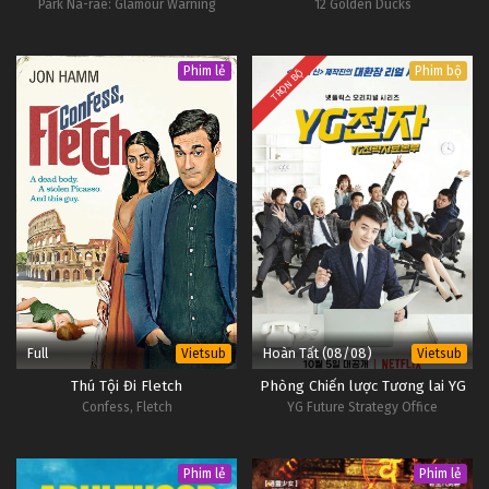
Park Na-rae: Glamour Warning
12 Golden Ducks
Phim lẻ
Phim bộ
TRỌN BỘ
Full
Hoàn Tất (08/08)
Vietsub
Vietsub
Thú Tội Đi Fletch
Phòng Chiến lược Tương lai YG
Confess, Fletch
YG Future Strategy Office
Phim lẻ
Phim lẻ