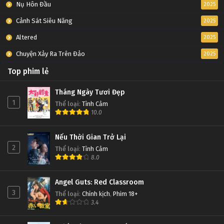
Nụ Hôn Đầu
2025
Cảnh Sát Siêu Năng
2025
Altered
2025
Chuyện Xảy Ra Trên Đảo
2025
Top phim lẻ
Tháng Ngày Tươi Đẹp
1
Thể loại
:
Tình Cảm
10.0
Nếu Thời Gian Trở Lại
2
Thể loại
:
Tình Cảm
8.0
Angel Guts: Red Classroom
3
Thể loại
:
Chính kịch
,
Phim 18+
3.4