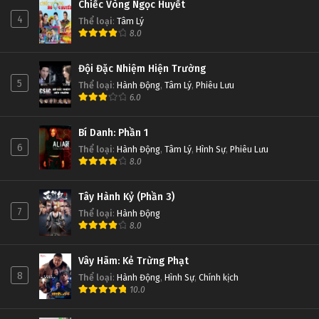
Chiếc Vòng Ngọc Huyết
4
Thể loại
:
Tâm Lý
8.0
Đội Đặc Nhiệm Hiện Trường
5
Thể loại
:
Hành Động
,
Tâm Lý
,
Phiêu Lưu
6.0
Bí Danh: Phần 1
6
Thể loại
:
Hành Động
,
Tâm Lý
,
Hình Sự
,
Phiêu Lưu
8.0
Tây Hành Kỷ (Phần 3)
7
Thể loại
:
Hành Động
8.0
Vây Hãm: Kẻ Trừng Phạt
8
Thể loại
:
Hành Động
,
Hình Sự
,
Chính kịch
10.0