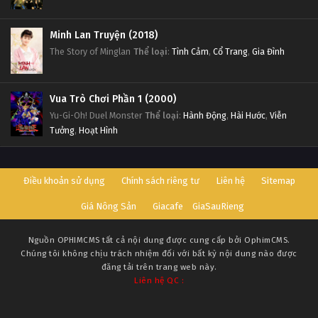
Minh Lan Truyện (2018)
The Story of Minglan
Thể loại
:
Tình Cảm
,
Cổ Trang
,
Gia Đình
Vua Trò Chơi Phần 1 (2000)
Yu-Gi-Oh! Duel Monster
Thể loại
:
Hành Động
,
Hài Hước
,
Viễn
Tưởng
,
Hoạt Hình
Điều khoản sử dụng
Chính sách riêng tư
Liên hệ
Sitemap
Giá Nông Sản
Giacafe
GiaSauRieng
Nguồn
OPHIMCMS
tất cả nội dung được cung cấp bởi OphimCMS.
Chúng tôi không chịu trách nhiệm đối với bất kỳ nội dung nào được
đăng tải trên trang web này.
Liên hệ QC :