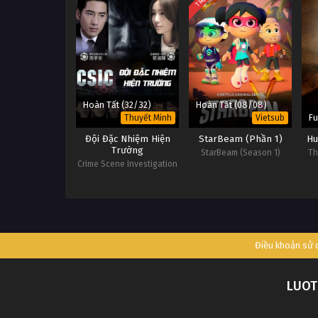
Hoàn Tất (32/32)
Hoàn Tất (08/08)
Fu
Thuyết Minh
Vietsub
Đội Đặc Nhiệm Hiện
StarBeam (Phần 1)
Hu
Trường
StarBeam (Season 1)
Th
Crime Scene Investigation
Center
Điều khoản sử
LUOT