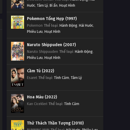
Hước
,
Tâm Lý
,
Bí ẩn
,
Hoạt Hình
Pokemon Tổng Hợp (1997)
Pokemon
Thể loại
:
Hành Động
,
Hài Hước
,
Phiêu Lưu
,
Hoạt Hình
Naruto Shippuden (2007)
Naruto Shippuuden
Thể loại
:
Hành Động
,
Phiêu Lưu
,
Hoạt Hình
Cầm Tù (2022)
Esaret
Thể loại
:
Tình Cảm
,
Tâm Lý
Hoa Máu (2022)
Kan Cicekleri
Thể loại
:
Tình Cảm
Thử Thách Thần Tượng (2010)
RUNNING MAN
Thể loại
:
Hài Hước
,
Phiêu Lưu
,