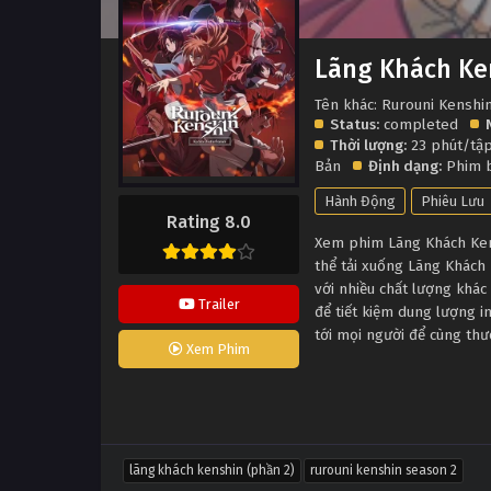
Lãng Khách Ke
Tên khác: Rurouni Kenshi
Status:
completed
Thời lượng:
23 phút/tậ
Bản
Định dạng:
Phim 
Hành Động
Phiêu Lưu
Rating 8.0
Xem phim Lãng Khách Kens
thể tải xuống Lãng Khách
với nhiều chất lượng khá
Trailer
để tiết kiệm dung lượng i
tới mọi người để cùng th
Xem Phim
lãng khách kenshin (phần 2)
rurouni kenshin season 2