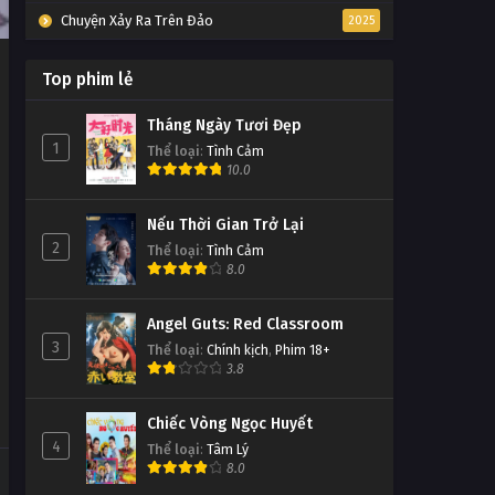
Chuyện Xảy Ra Trên Đảo
2025
Top phim lẻ
Tháng Ngày Tươi Đẹp
1
Thể loại
:
Tình Cảm
10.0
Nếu Thời Gian Trở Lại
2
Thể loại
:
Tình Cảm
8.0
Angel Guts: Red Classroom
3
Thể loại
:
Chính kịch
,
Phim 18+
3.8
Chiếc Vòng Ngọc Huyết
4
Thể loại
:
Tâm Lý
8.0