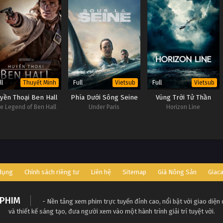
ll
Full
Full
Thuyết Minh
Vietsub
Vietsub
yền Thoại Ben Hall
Phía Dưới Sông Seine
Vùng Trời Tử Thần
e Legend of Ben Hall
Under Paris
Horizon Line
 dụng
Chính sách riêng tư
Liên hệ
Sitemap
Giá Nông Sản
Giac
PHIM
- Nền tảng xem phim trực tuyến đỉnh cao, nổi bật với giao diện
và thiết kế sáng tạo, đưa người xem vào một hành trình giải trí tuyệt vời.