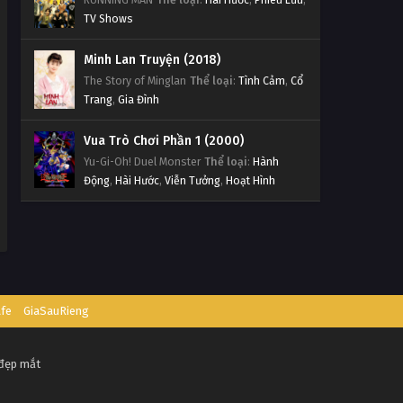
TV Shows
Minh Lan Truyện (2018)
The Story of Minglan
Thể loại
:
Tình Cảm
,
Cổ
Trang
,
Gia Đình
Vua Trò Chơi Phần 1 (2000)
Yu-Gi-Oh! Duel Monster
Thể loại
:
Hành
Động
,
Hài Hước
,
Viễn Tưởng
,
Hoạt Hình
afe
GiaSauRieng
 đẹp mắt