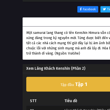
Facebook
Tw
Thông tin phim Lãng Khách Kenshin (Phần 2)
Một samurai lang thang có tên Kenshin Himura vẫn c
xứng đáng trong kỷ nguyên mới. Từng được biết đến vớ
tất cả các nhà cách mạng thì giờ đây lại bị ám ảnh bở
chuộc lỗi với những sinh mạng mà anh đã lấy đi. Hòa 
trở thành dĩ vãng. (Nguồn: VuiGhe)
Xem Lãng Khách Kenshin (Phần 2)
Tập 1
Tập đầu
STT
Tiêu đề