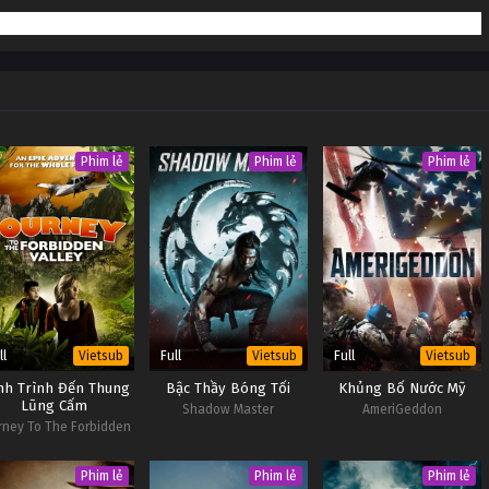
 Tập 12
Vietsub #1
 Tập 11
Vietsub #1
 Tập 10
Vietsub #1
 Tập 9
Vietsub #1
Phim lẻ
Phim lẻ
Phim lẻ
ll
Full
Full
Vietsub
Vietsub
Vietsub
nh Trình Đến Thung
Bậc Thầy Bóng Tối
Khủng Bố Nước Mỹ
Lũng Cấm
Shadow Master
AmeriGeddon
rney To The Forbidden
Valley
Phim lẻ
Phim lẻ
Phim lẻ