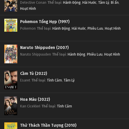
Detective Conan
Thể loại
:
Hành Động
,
Hài Hước
,
Tâm Lý
,
Bí ẩn
,
Hoạt Hình
Pokemon Tổng Hợp (1997)
Pokemon
Thể loại
:
Hành Động
,
Hài Hước
,
Phiêu Lưu
,
Hoạt Hình
Naruto Shippuden (2007)
Naruto Shippuuden
Thể loại
:
Hành Động
,
Phiêu Lưu
,
Hoạt Hình
Cầm Tù (2022)
Esaret
Thể loại
:
Tình Cảm
,
Tâm Lý
Hoa Máu (2022)
Kan Cicekleri
Thể loại
:
Tình Cảm
Thử Thách Thần Tượng (2010)