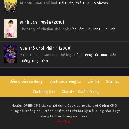
RUNNING MAN
Thể loại
:
Hài Hước
,
Phiêu Lưu
,
TV Shows
Minh Lan Truyện (2018)
The Story of Minglan
Thể loại
:
Tình Cảm
,
Cổ Trang
,
Gia Đình
Vua Trò Chơi Phần 1 (2000)
Yu-Gi-Oh! Duel Monster
Thể loại
:
Hành Động
,
Hài Hước
,
Viễn
Tưởng
,
Hoạt Hình
Điều khoản sử dụng
Chính sách riêng tư
Liên hệ
Sitemap
Giá Nông Sản
Giacafe
GiaSauRieng
Nguồn
OPHIMCMS
tất cả nội dung được cung cấp bởi OphimCMS.
Chúng tôi không chịu trách nhiệm đối với bất kỳ nội dung nào được
đăng tải trên trang web này.
Liên hệ QC :