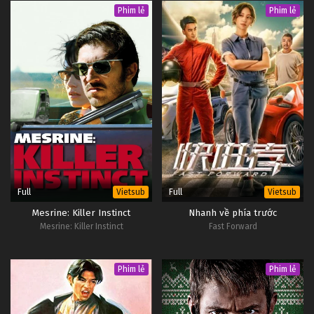
Phim lẻ
Phim lẻ
Full
Full
Vietsub
Vietsub
Mesrine: Killer Instinct
Nhanh về phía trước
Mesrine: Killer Instinct
Fast Forward
Phim lẻ
Phim lẻ