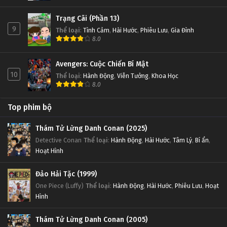
Trạng Cãi (Phần 13)
9
Thể loại
:
Tình Cảm
,
Hài Hước
,
Phiêu Lưu
,
Gia Đình
8.0
Avengers: Cuộc Chiến Bí Mật
10
Thể loại
:
Hành Động
,
Viễn Tưởng
,
Khoa Học
8.0
Top phim bộ
Thám Tử Lừng Danh Conan (2025)
Detective Conan
Thể loại
:
Hành Động
,
Hài Hước
,
Tâm Lý
,
Bí ẩn
,
Hoạt Hình
Đảo Hải Tặc (1999)
One Piece (Luffy)
Thể loại
:
Hành Động
,
Hài Hước
,
Phiêu Lưu
,
Hoạt
Hình
Thám Tử Lừng Danh Conan (2005)