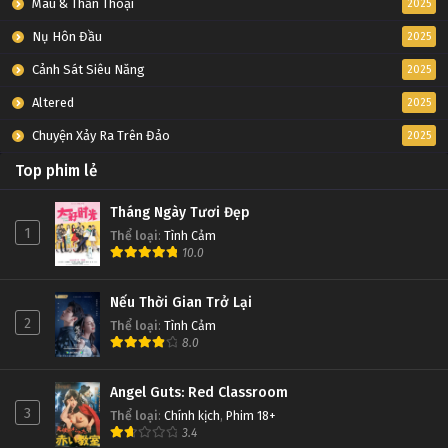
Máu & Thần Thoại
2025
Nụ Hôn Đầu
2025
Cảnh Sát Siêu Năng
2025
Altered
2025
Chuyện Xảy Ra Trên Đảo
2025
Top phim lẻ
Tháng Ngày Tươi Đẹp
1
Thể loại
:
Tình Cảm
10.0
Nếu Thời Gian Trở Lại
2
Thể loại
:
Tình Cảm
8.0
Angel Guts: Red Classroom
3
Thể loại
:
Chính kịch
,
Phim 18+
3.4