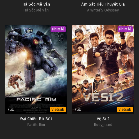
Hà Sóc Mê Vân
Ám Sát Tiểu Thuyết Gia
Hà Sóc Mê Vân
A Writer’S Odyssey
Phim lẻ
Phim lẻ
Full
Full
Vietsub
Vietsub
Đại Chiến Rô Bốt
Vệ Sĩ 2
Pacific Rim
Bodyguard