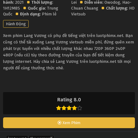
hành:
2021
Thời lượng:
Lei
Diễn viên:
Owodog
,
Hao-
1H12M8S
Quốc gia:
Trung
Chuan Chuang
Chất lượng:
HD
Quốc
Định dạng:
Phim lẻ
Vietsub
Hành Động
Xem phim Lang Vương có phụ đề tiếng việt trên luotphimx.net. Bạn
cũng có thể tải xuống Lang Vương vietsub miễn phí, đừng quên xem
phát trực tuyến với nhiều chất lượng khác nhau 720P 360P 240P
480P (nếu có) tùy theo đường truyền của bạn để tiết kiệm dung
lượng internet. Hãy chia sẻ Lang Vương trên luotphimx.net tới mọi
người để cùng thưởng thức nhé.
Rating 8.0
Xem Phim