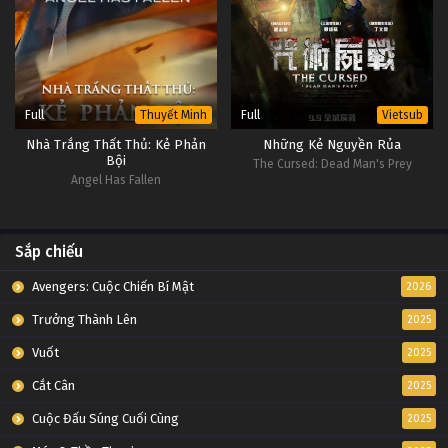
Full
Full
Thuyết Minh
Vietsub
Nhà Trắng Thất Thủ: Kẻ Phản
Những Kẻ Nguyền Rủa
Bội
The Cursed: Dead Man's Prey
Angel Has Fallen
Sắp chiếu
Avengers: Cuộc Chiến Bí Mật
2026
Trưởng Thành Lên
2025
Vuốt
2025
Cắt Cân
2025
Cuộc Đấu Súng Cuối Cùng
2025