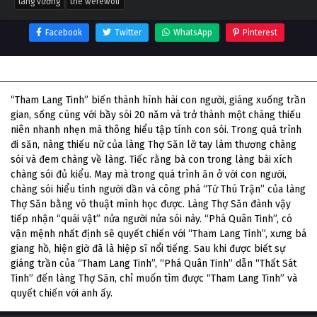
lang vương
the werewolf
Facebook
Twitter
WhatsApp
Pinterest
Thông tin phim Lang Vương
“Tham Lang Tinh” biến thành hình hài con người, giáng xuống trần
gian, sống cùng với bầy sói 20 năm và trở thành một chàng thiếu
niên nhanh nhẹn mà thông hiểu tập tính con sói. Trong quá trình
đi săn, nàng thiếu nữ của làng Thợ Săn lỡ tay làm thương chàng
sói và đem chàng về làng. Tiếc rằng bà con trong làng bài xích
chàng sói đủ kiểu. May mà trong quá trình ăn ở với con người,
chàng sói hiểu tính người dần và công phá “Tứ Thú Trận” của làng
Thợ Săn bằng võ thuật mình học được. Làng Thợ Săn đành vậy
tiếp nhận “quái vật” nửa người nửa sói này. “Phá Quân Tinh”, có
vận mệnh nhất định sẽ quyết chiến với “Tham Lang Tinh”, xưng bá
giang hồ, hiện giờ đã là hiệp sĩ nổi tiếng. Sau khi được biết sự
giáng trần của “Tham Lang Tinh”, “Phá Quân Tinh” dẫn “Thất Sát
Tinh” đến làng Thợ Săn, chỉ muốn tìm được “Tham Lang Tinh” và
quyết chiến với anh ấy.