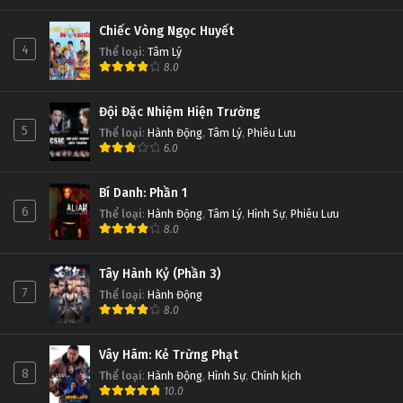
Chiếc Vòng Ngọc Huyết
4
Thể loại
:
Tâm Lý
8.0
Đội Đặc Nhiệm Hiện Trường
5
Thể loại
:
Hành Động
,
Tâm Lý
,
Phiêu Lưu
6.0
Bí Danh: Phần 1
6
Thể loại
:
Hành Động
,
Tâm Lý
,
Hình Sự
,
Phiêu Lưu
8.0
Tây Hành Kỷ (Phần 3)
7
Thể loại
:
Hành Động
8.0
Vây Hãm: Kẻ Trừng Phạt
8
Thể loại
:
Hành Động
,
Hình Sự
,
Chính kịch
10.0