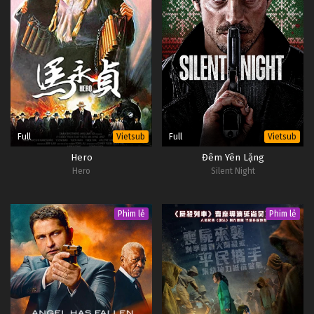
Full
Full
Vietsub
Vietsub
Hero
Đêm Yên Lặng
Hero
Silent Night
Phim lẻ
Phim lẻ