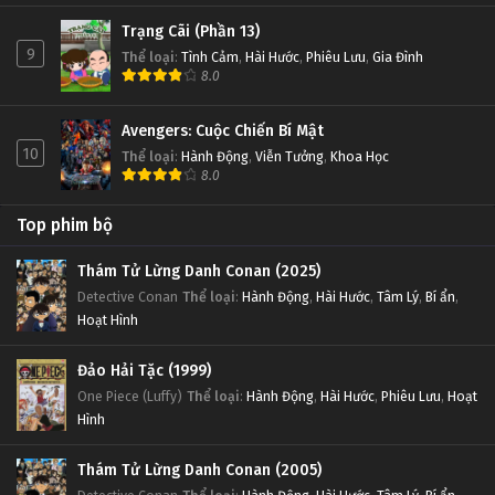
Trạng Cãi (Phần 13)
9
Thể loại
:
Tình Cảm
,
Hài Hước
,
Phiêu Lưu
,
Gia Đình
8.0
Avengers: Cuộc Chiến Bí Mật
10
Thể loại
:
Hành Động
,
Viễn Tưởng
,
Khoa Học
8.0
Top phim bộ
Thám Tử Lừng Danh Conan (2025)
Detective Conan
Thể loại
:
Hành Động
,
Hài Hước
,
Tâm Lý
,
Bí ẩn
,
Hoạt Hình
Đảo Hải Tặc (1999)
One Piece (Luffy)
Thể loại
:
Hành Động
,
Hài Hước
,
Phiêu Lưu
,
Hoạt
Hình
Thám Tử Lừng Danh Conan (2005)