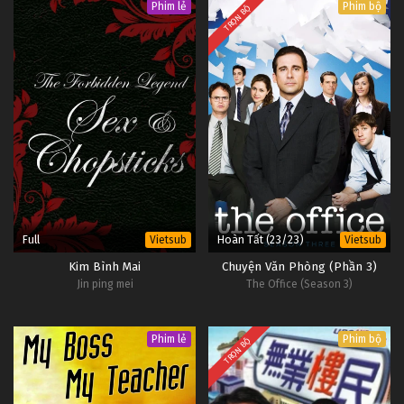
Phim lẻ
Phim bộ
TRỌN BỘ
Full
Hoàn Tất (23/23)
Vietsub
Vietsub
Kim Bình Mai
Chuyện Văn Phòng (Phần 3)
Jin ping mei
The Office (Season 3)
Phim lẻ
Phim bộ
TRỌN BỘ