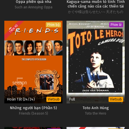
Oppa phiền quá nha
Kaguya-sama muốn tỏ tình: Tình
7
Lên Nhầm Kiệu Hoa Được Chồng Như
Lồng
chiến căng não của các thiên tài
Such an Annoying Oppa
Tiếng
Ý Tập 7
かぐや様は告らせたい～天才たちの
#1
恋爱头脳戦～ 第 2 期
Phim bộ
Phim lẻ
6
Lên Nhầm Kiệu Hoa Được Chồng Như
Lồng
TRỌN BỘ
Tiếng
Ý Tập 6
#1
Hoàn Tất (24/24)
Full
Vietsub
Vietsub
Những người bạn (Phần 5)
Toto Anh Hùng
Friends (Season 5)
Toto the Hero