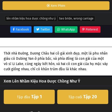
Xem Phim
lên nhầm kiệu hoa được chồng như ý
two bride, wrong carriage
Facebook
Twitter
WhatsApp
Pinterest
Thông tin phim Lên Nhầm Kiệu Hoa Được Chồng Như Ý
Thời nhà Đường, Dương Châu hai cô gái xinh đẹp, một là phu nhân
giàu có Dubing Yan ở phía bắc, và phía đông là con gái của một
võ sĩ Li Lake, cùng ngày kết hôn, và hai cô con gái của họ mặc váy
cưới giống nhau, chỉ có khăn trùm đầu là khác nhau.
Xem Lên Nhầm Kiệu Hoa Được Chồng Như Ý
Tập 1
Tập 20
Tập đầu
Tập cuối