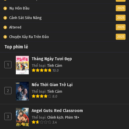
Nụ Hôn Đầu
2025
Cảnh Sát Siêu Năng
2025
Altered
2025
Chuyện Xảy Ra Trên Đảo
2025
Top phim lẻ
Tháng Ngày Tươi Đẹp
1
Thể loại
:
Tình Cảm
10.0
Nếu Thời Gian Trở Lại
2
Thể loại
:
Tình Cảm
8.0
Angel Guts: Red Classroom
3
Thể loại
:
Chính kịch
,
Phim 18+
3.4