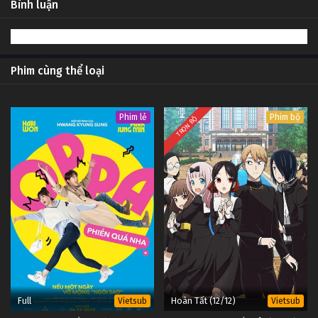
Bình luận
Tiếng
Ý Tập 14
#1
13
Lên Nhầm Kiệu Hoa Được Chồng Như
Lồng
Tiếng
Ý Tập 13
#1
Phim cùng thể loại
12
Lên Nhầm Kiệu Hoa Được Chồng Như
Lồng
Tiếng
Ý Tập 12
#1
Phim lẻ
Phim bộ
TRỌN BỘ
11
Lên Nhầm Kiệu Hoa Được Chồng Như
Lồng
Tiếng
Ý Tập 11
#1
10
Lên Nhầm Kiệu Hoa Được Chồng Như
Lồng
Tiếng
Ý Tập 10
#1
9
Lên Nhầm Kiệu Hoa Được Chồng Như
Lồng
Tiếng
Ý Tập 9
#1
8
Lên Nhầm Kiệu Hoa Được Chồng Như
Lồng
Tiếng
Ý Tập 8
Full
Hoàn Tất (12/12)
Vietsub
Vietsub
#1