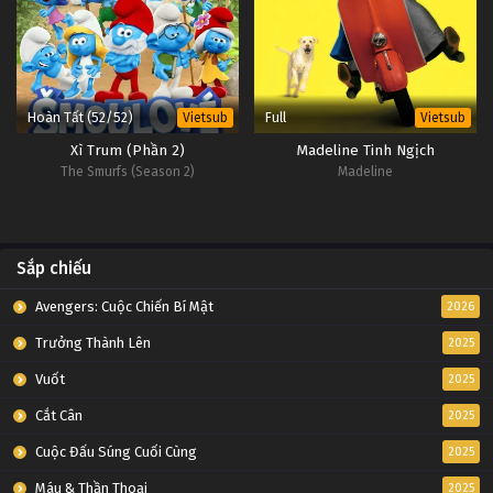
Hoàn Tất (52/52)
Full
Vietsub
Vietsub
Xì Trum (Phần 2)
Madeline Tinh Ngịch
The Smurfs (Season 2)
Madeline
Sắp chiếu
Avengers: Cuộc Chiến Bí Mật
2026
Trưởng Thành Lên
2025
Vuốt
2025
Cắt Cân
2025
Cuộc Đấu Súng Cuối Cùng
2025
Máu & Thần Thoại
2025