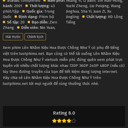
Status:
completed
Năm phát
Huang Yi
,
Li Jialin
,
Shi Xiao-Hong
,
hành:
2001
Thời lượng:
43
Yuzhi Zheng
,
Liu Peiqing
,
Wang
phút/tập
Quốc gia:
Trung
Jinghua
,
Sha Yi
,
Juan Zi
,
Xu
Quốc
Định dạng:
Phim bộ
Jingling
Chất lượng:
HD Lồng
Số tập:
20
Đạo diễn:
Zien
Tiếng
Zhang
Diễn viên:
Nie Yuan
,
Hài Hước
Chính kịch
Xem phim Lên Nhầm Kiệu Hoa Được Chồng Như Ý có phụ đề tiếng
việt trên luotphimx.net. Bạn cũng có thể tải xuống Lên Nhầm Kiệu
Hoa Được Chồng Như Ý vietsub miễn phí, đừng quên xem phát trực
tuyến với nhiều chất lượng khác nhau 720P 360P 240P 480P (nếu có)
tùy theo đường truyền của bạn để tiết kiệm dung lượng internet.
Hãy chia sẻ Lên Nhầm Kiệu Hoa Được Chồng Như Ý trên
luotphimx.net tới mọi người để cùng thưởng thức nhé.
Rating 8.0