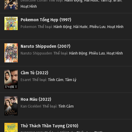
Detective Conan
Thể loại
:
Hành Động
,
Hài Hước
,
Tâm Lý
,
Bí ẩn
,
Hoạt Hình
Pokemon Tổng Hợp (1997)
Pokemon
Thể loại
:
Hành Động
,
Hài Hước
,
Phiêu Lưu
,
Hoạt Hình
Naruto Shippuden (2007)
Naruto Shippuuden
Thể loại
:
Hành Động
,
Phiêu Lưu
,
Hoạt Hình
Cầm Tù (2022)
Esaret
Thể loại
:
Tình Cảm
,
Tâm Lý
Hoa Máu (2022)
Kan Cicekleri
Thể loại
:
Tình Cảm
Thử Thách Thần Tượng (2010)