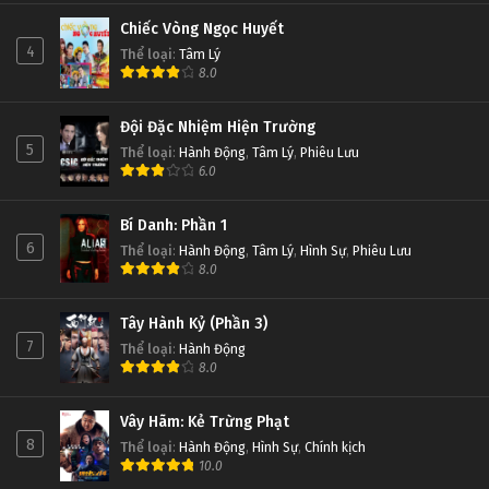
Chiếc Vòng Ngọc Huyết
4
Thể loại
:
Tâm Lý
8.0
Đội Đặc Nhiệm Hiện Trường
5
Thể loại
:
Hành Động
,
Tâm Lý
,
Phiêu Lưu
6.0
Bí Danh: Phần 1
6
Thể loại
:
Hành Động
,
Tâm Lý
,
Hình Sự
,
Phiêu Lưu
8.0
Tây Hành Kỷ (Phần 3)
7
Thể loại
:
Hành Động
8.0
Vây Hãm: Kẻ Trừng Phạt
8
Thể loại
:
Hành Động
,
Hình Sự
,
Chính kịch
10.0