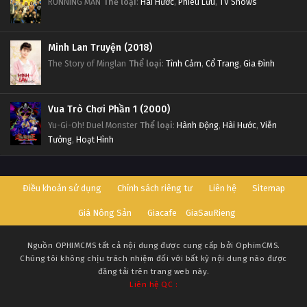
RUNNING MAN
Thể loại
:
Hài Hước
,
Phiêu Lưu
,
TV Shows
Minh Lan Truyện (2018)
The Story of Minglan
Thể loại
:
Tình Cảm
,
Cổ Trang
,
Gia Đình
Vua Trò Chơi Phần 1 (2000)
Yu-Gi-Oh! Duel Monster
Thể loại
:
Hành Động
,
Hài Hước
,
Viễn
Tưởng
,
Hoạt Hình
Điều khoản sử dụng
Chính sách riêng tư
Liên hệ
Sitemap
Giá Nông Sản
Giacafe
GiaSauRieng
Nguồn
OPHIMCMS
tất cả nội dung được cung cấp bởi OphimCMS.
Chúng tôi không chịu trách nhiệm đối với bất kỳ nội dung nào được
đăng tải trên trang web này.
Liên hệ QC :