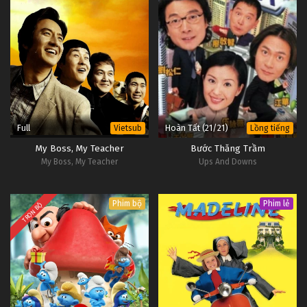
Full
Hoàn Tất (21/21)
Vietsub
Lồng tiếng
My Boss, My Teacher
Bước Thăng Trầm
My Boss, My Teacher
Ups And Downs
Phim bộ
Phim lẻ
TRỌN BỘ