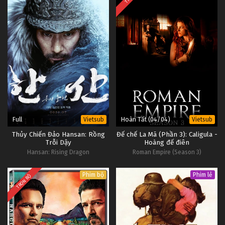
Full
Hoàn Tất (04/04)
Vietsub
Vietsub
Thủy Chiến Đảo Hansan: Rồng
Đế chế La Mã (Phần 3): Caligula -
Trỗi Dậy
Hoàng đế điên
Hansan: Rising Dragon
Roman Empire (Season 3)
Phim bộ
Phim lẻ
TRỌN BỘ