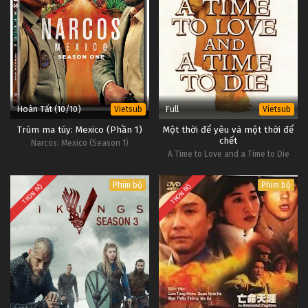
Hoàn Tất (10/10)
Full
Vietsub
Vietsub
Trùm ma túy: Mexico (Phần 1)
Một thời để yêu và một thời để
chết
Narcos: Mexico (Season 1)
A Time to Love and a Time to Die
Phim bộ
Phim bộ
TRỌN BỘ
TRỌN BỘ