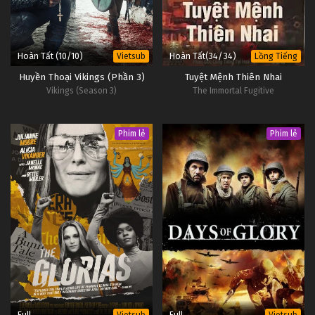
Hoàn Tất (10/10)
Hoàn Tất(34/34)
Vietsub
Lồng Tiếng
Huyền Thoại Vikings (Phần 3)
Tuyệt Mệnh Thiên Nhai
Vikings (Season 3)
The Immortal Fugitive
Phim lẻ
Phim lẻ
Full
Full