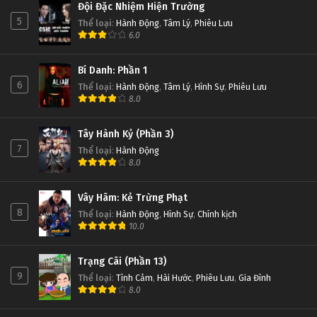
Đội Đặc Nhiệm Hiện Trường
5
Thể loại
:
Hành Động
,
Tâm Lý
,
Phiêu Lưu
6.0
Bí Danh: Phần 1
6
Thể loại
:
Hành Động
,
Tâm Lý
,
Hình Sự
,
Phiêu Lưu
8.0
Tây Hành Kỷ (Phần 3)
7
Thể loại
:
Hành Động
8.0
Vây Hãm: Kẻ Trừng Phạt
8
Thể loại
:
Hành Động
,
Hình Sự
,
Chính kịch
10.0
Trạng Cãi (Phần 13)
9
Thể loại
:
Tình Cảm
,
Hài Hước
,
Phiêu Lưu
,
Gia Đình
8.0