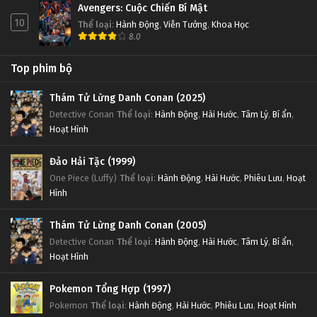
Avengers: Cuộc Chiến Bí Mật
10
Thể loại
:
Hành Động
,
Viễn Tưởng
,
Khoa Học
8.0
Top phim bộ
Thám Tử Lừng Danh Conan (2025)
Detective Conan
Thể loại
:
Hành Động
,
Hài Hước
,
Tâm Lý
,
Bí ẩn
,
Hoạt Hình
Đảo Hải Tặc (1999)
One Piece (Luffy)
Thể loại
:
Hành Động
,
Hài Hước
,
Phiêu Lưu
,
Hoạt
Hình
Thám Tử Lừng Danh Conan (2005)
Detective Conan
Thể loại
:
Hành Động
,
Hài Hước
,
Tâm Lý
,
Bí ẩn
,
Hoạt Hình
Pokemon Tổng Hợp (1997)
Pokemon
Thể loại
:
Hành Động
,
Hài Hước
,
Phiêu Lưu
,
Hoạt Hình