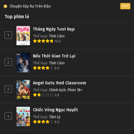
Chuyện Xảy Ra Trên Đảo
2025
Top phim lẻ
Tháng Ngày Tươi Đẹp
1
Thể loại
:
Tình Cảm
10.0
Nếu Thời Gian Trở Lại
2
Thể loại
:
Tình Cảm
8.0
Angel Guts: Red Classroom
3
Thể loại
:
Chính kịch
,
Phim 18+
3.8
Chiếc Vòng Ngọc Huyết
4
Thể loại
:
Tâm Lý
8.0