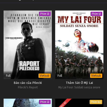
Phim lẻ
Phim lẻ
Full
Full
Vietsub
Vietsub
Báo cáo của Pilecki
Thảm Sát Ở Mỹ Lai
Pilecki's Report
My Lai Four: Soldati senza onore
Phim lẻ
Phim bộ
TRỌN BỘ