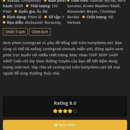
Status:
completed
Năm phát
Diễn viên:
Gabriel Byrne
,
Mira
hành:
2009
Thời lượng:
120
Sorvino
,
Armin Mueller-Stahl
,
Phút
Quốc gia:
Âu Mỹ
Alexander Beyer
,
Christian
Định dạng:
Phim lẻ
Số tập:
1
Berkel
Chất lượng:
HD
Đạo diễn:
Aleksandr Buravsky
Vietsub
Chiến Tranh
Chính kịch
Xem phim Leningrad có phụ đề tiếng việt trên luotphimx.net. Bạn
cũng có thể tải xuống Leningrad vietsub miễn phí, đừng quên xem
phát trực tuyến với nhiều chất lượng khác nhau 720P 360P 240P
480P (nếu có) tùy theo đường truyền của bạn để tiết kiệm dung
lượng internet. Hãy chia sẻ Leningrad trên luotphimx.net tới mọi
người để cùng thưởng thức nhé.
Rating 8.0
Xem Phim