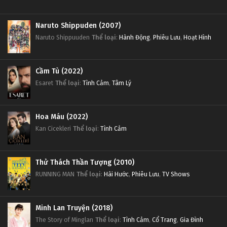
Naruto Shippuden (2007)
Naruto Shippuuden
Thể loại
:
Hành Động
,
Phiêu Lưu
,
Hoạt Hình
Cầm Tù (2022)
Esaret
Thể loại
:
Tình Cảm
,
Tâm Lý
Hoa Máu (2022)
Kan Cicekleri
Thể loại
:
Tình Cảm
Thử Thách Thần Tượng (2010)
RUNNING MAN
Thể loại
:
Hài Hước
,
Phiêu Lưu
,
TV Shows
Minh Lan Truyện (2018)
The Story of Minglan
Thể loại
:
Tình Cảm
,
Cổ Trang
,
Gia Đình