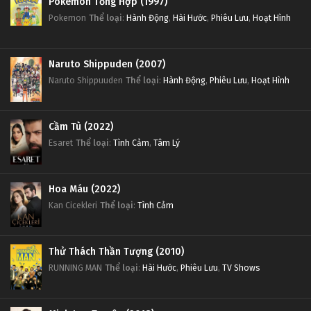
Pokemon Tổng Hợp (1997)
Pokemon
Thể loại
:
Hành Động
,
Hài Hước
,
Phiêu Lưu
,
Hoạt Hình
Naruto Shippuden (2007)
Naruto Shippuuden
Thể loại
:
Hành Động
,
Phiêu Lưu
,
Hoạt Hình
Cầm Tù (2022)
Esaret
Thể loại
:
Tình Cảm
,
Tâm Lý
Hoa Máu (2022)
Kan Cicekleri
Thể loại
:
Tình Cảm
Thử Thách Thần Tượng (2010)
RUNNING MAN
Thể loại
:
Hài Hước
,
Phiêu Lưu
,
TV Shows