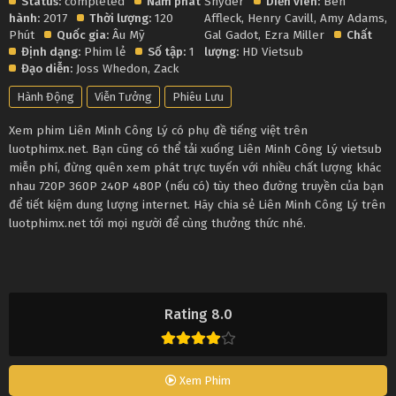
Status:
completed
Năm phát
Snyder
Diễn viên:
Ben
hành:
2017
Thời lượng:
120
Affleck
,
Henry Cavill
,
Amy Adams
,
Phút
Quốc gia:
Âu Mỹ
Gal Gadot
,
Ezra Miller
Chất
Định dạng:
Phim lẻ
Số tập:
1
lượng:
HD Vietsub
Đạo diễn:
Joss Whedon
,
Zack
Hành Động
Viễn Tưởng
Phiêu Lưu
Xem phim Liên Minh Công Lý có phụ đề tiếng việt trên
luotphimx.net. Bạn cũng có thể tải xuống Liên Minh Công Lý vietsub
miễn phí, đừng quên xem phát trực tuyến với nhiều chất lượng khác
nhau 720P 360P 240P 480P (nếu có) tùy theo đường truyền của bạn
để tiết kiệm dung lượng internet. Hãy chia sẻ Liên Minh Công Lý trên
luotphimx.net tới mọi người để cùng thưởng thức nhé.
Rating 8.0
Xem Phim