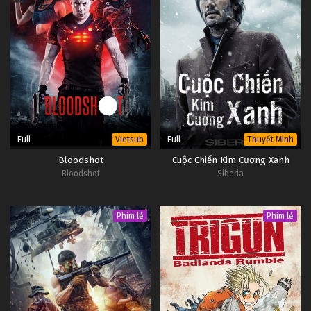
Full
Full
Vietsub
Thuyết Minh
Bloodshot
Cuộc Chiến Kim Cương Xanh
Bloodshot
Siberia
Phim lẻ
Phim lẻ