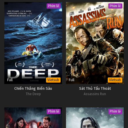
Phim lẻ
Phim lẻ
Full
Full
Vietsub
Vietsub
Chiến Thắng Biển Sâu
Sát Thủ Tẩu Thoát
The Deep
Assassins Run
Phim lẻ
Phim lẻ