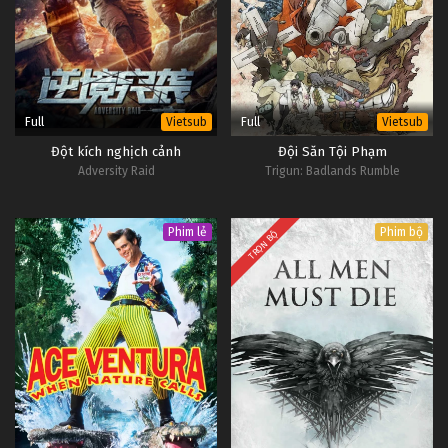
Full
Full
Vietsub
Vietsub
Đột kích nghịch cảnh
Đội Săn Tội Phạm
Adversity Raid
Trigun: Badlands Rumble
Phim lẻ
Phim bộ
TRỌN BỘ