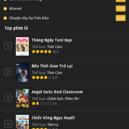
Altered
2025
Chuyện Xảy Ra Trên Đảo
2025
Top phim lẻ
Tháng Ngày Tươi Đẹp
1
Thể loại
:
Tình Cảm
10.0
Nếu Thời Gian Trở Lại
2
Thể loại
:
Tình Cảm
8.0
Angel Guts: Red Classroom
3
Thể loại
:
Chính kịch
,
Phim 18+
3.4
Chiếc Vòng Ngọc Huyết
4
Thể loại
:
Tâm Lý