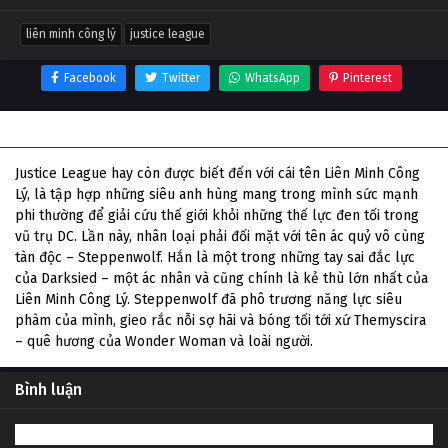
liên minh công lý
justice league
Facebook
Twitter
WhatsApp
Pinterest
Thông tin phim Liên Minh Công Lý
Justice League hay còn được biết đến với cái tên Liên Minh Công
Lý, là tập hợp những siêu anh hùng mang trong mình sức mạnh
phi thường để giải cứu thế giới khỏi những thế lực đen tối trong
vũ trụ DC. Lần này, nhân loại phải đối mặt với tên ác quỷ vô cùng
tàn độc – Steppenwolf. Hắn là một trong những tay sai đắc lực
của Darksied – một ác nhân và cũng chính là kẻ thù lớn nhất của
Liên Minh Công Lý. Steppenwolf đã phô trương năng lực siêu
phàm của mình, gieo rắc nỗi sợ hãi và bóng tối tới xứ Themyscira
– quê hương của Wonder Woman và loài người.
Bình luận