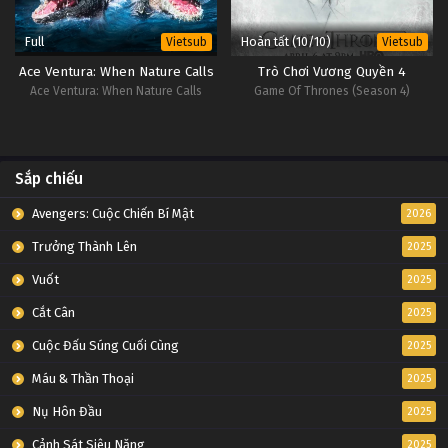
Full
Hoàn tất (10/10)
Vietsub
Vietsub
Ace Ventura: When Nature Calls
Trò Chơi Vương Quyền 4
Ace Ventura: When Nature Calls
Game Of Thrones (Season 4)
Sắp chiếu
Avengers: Cuộc Chiến Bí Mật
2026
Trưởng Thành Lên
2025
Vuốt
2025
Cắt Cân
2025
Cuộc Đấu Súng Cuối Cùng
2025
Máu & Thần Thoại
2025
Nụ Hôn Đầu
2025
Cảnh Sát Siêu Năng
2025