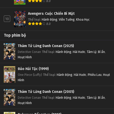
8.0
Avengers: Cuộc Chiến Bí Mật
10
Thể loại
:
Hành Động
,
Viễn Tưởng
,
Khoa Học
8.0
Top phim bộ
Thám Tử Lừng Danh Conan (2025)
Detective Conan
Thể loại
:
Hành Động
,
Hài Hước
,
Tâm Lý
,
Bí ẩn
,
Hoạt Hình
Đảo Hải Tặc (1999)
One Piece (Luffy)
Thể loại
:
Hành Động
,
Hài Hước
,
Phiêu Lưu
,
Hoạt
Hình
Thám Tử Lừng Danh Conan (2005)
Detective Conan
Thể loại
:
Hành Động
,
Hài Hước
,
Tâm Lý
,
Bí ẩn
,
Hoạt Hình