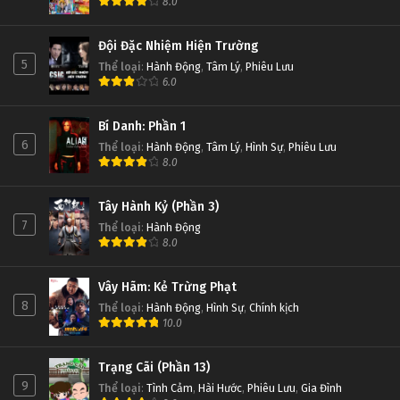
8.0
Đội Đặc Nhiệm Hiện Trường
5
Thể loại
:
Hành Động
,
Tâm Lý
,
Phiêu Lưu
6.0
Bí Danh: Phần 1
6
Thể loại
:
Hành Động
,
Tâm Lý
,
Hình Sự
,
Phiêu Lưu
8.0
Tây Hành Kỷ (Phần 3)
7
Thể loại
:
Hành Động
8.0
Vây Hãm: Kẻ Trừng Phạt
8
Thể loại
:
Hành Động
,
Hình Sự
,
Chính kịch
10.0
Trạng Cãi (Phần 13)
9
Thể loại
:
Tình Cảm
,
Hài Hước
,
Phiêu Lưu
,
Gia Đình