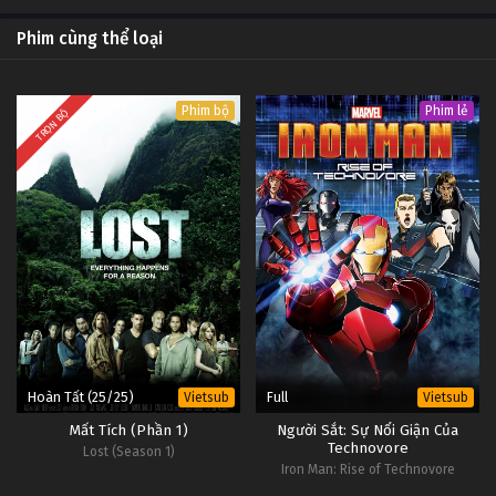
Phim cùng thể loại
Phim bộ
Phim lẻ
TRỌN BỘ
Hoàn Tất (25/25)
Full
Vietsub
Vietsub
Mất Tích (Phần 1)
Người Sắt: Sự Nổi Giận Của
Technovore
Lost (Season 1)
Iron Man: Rise of Technovore