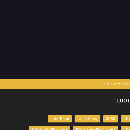
Điều khoản sử
LUOT
Lướt Phim
Lá số tử vi/
XX88
htt
https://gg88.shop/
https://gg88.cn.com/
htt