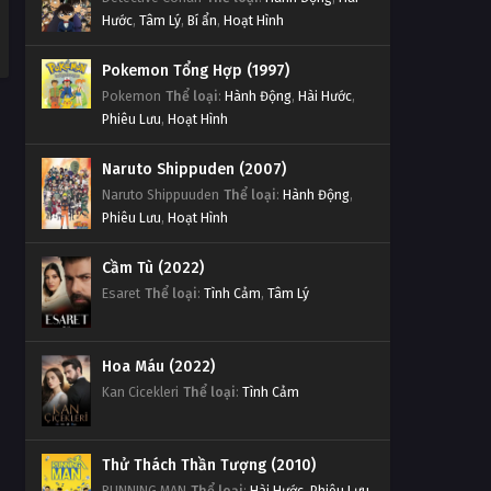
Hước
,
Tâm Lý
,
Bí ẩn
,
Hoạt Hình
Pokemon Tổng Hợp (1997)
Pokemon
Thể loại
:
Hành Động
,
Hài Hước
,
Phiêu Lưu
,
Hoạt Hình
Naruto Shippuden (2007)
Naruto Shippuuden
Thể loại
:
Hành Động
,
Phiêu Lưu
,
Hoạt Hình
Cầm Tù (2022)
Esaret
Thể loại
:
Tình Cảm
,
Tâm Lý
Hoa Máu (2022)
Kan Cicekleri
Thể loại
:
Tình Cảm
Thử Thách Thần Tượng (2010)
RUNNING MAN
Thể loại
:
Hài Hước
,
Phiêu Lưu
,