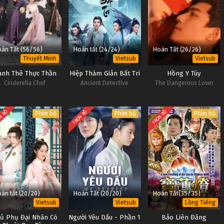
àn Tất (56/56)
Hoàn tất (24/24)
Hoàn Tất (26/26)
Thuyết Minh
Vietsub
Vietsub
anh Thê Thực Thần
Hiệp Thám Giản Bất Tri
Hồng Y Túy
Cinderella Chef
Ancient Detective
The Dangerous Lover
N BỘ
TRỌN BỘ
TRỌN BỘ
Phim bộ
Phim bộ
Phim bộ
àn tất (20/20)
Hoàn Tất (20/20)
Hoàn Tất(35/35)
Vietsub
Vietsub
Lồng Tiếng
ủ Phụ Đại Nhân Có
Người Yêu Dấu - Phần 1
Bảo Liên Đăng