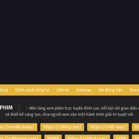
 dụng
Chính sách riêng tư
Liên hệ
Sitemap
Giá Nông Sản
Giac
PHIM
- Nền tảng xem phim trực tuyến đỉnh cao, nổi bật với giao diện
và thiết kế sáng tạo, đưa người xem vào một hành trình giải trí tuyệt vời.
ps://mm88.today/
https://rr88co.net/
https://rr88.navy/
ht
ps://rr88wang.com/
MM88
https://rr88rd.com/
XX88
KJ