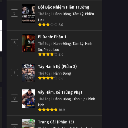
Đội Đặc Nhiệm Hiện Trường
5
Thể loại
:
Hành Động
,
Tâm Lý
,
Phiêu
Lưu
6.0
Bí Danh: Phần 1
6
Thể loại
:
Hành Động
,
Tâm Lý
,
Hình
Sự
,
Phiêu Lưu
8.0
Tây Hành Kỷ (Phần 3)
7
Thể loại
:
Hành Động
8.0
Vây Hãm: Kẻ Trừng Phạt
8
Thể loại
:
Hành Động
,
Hình Sự
,
Chính
kịch
10.0
Trạng Cãi (Phần 13)