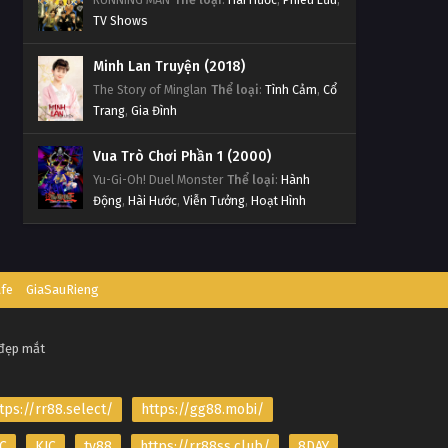
TV Shows
Minh Lan Truyện (2018)
The Story of Minglan
Thể loại
:
Tình Cảm
,
Cổ
Trang
,
Gia Đình
Vua Trò Chơi Phần 1 (2000)
Yu-Gi-Oh! Duel Monster
Thể loại
:
Hành
Động
,
Hài Hước
,
Viễn Tưởng
,
Hoạt Hình
afe
GiaSauRieng
 đẹp mắt
tps://rr88.select/
https://gg88.mobi/
C
KJC
tv88
https://rr88ss.club/
8DAY