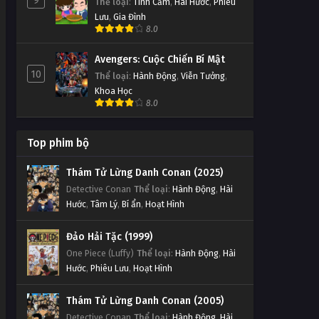
9
Thể loại
:
Tình Cảm
,
Hài Hước
,
Phiêu
Lưu
,
Gia Đình
8.0
Avengers: Cuộc Chiến Bí Mật
10
Thể loại
:
Hành Động
,
Viễn Tưởng
,
Khoa Học
8.0
Top phim bộ
Thám Tử Lừng Danh Conan (2025)
Detective Conan
Thể loại
:
Hành Động
,
Hài
Hước
,
Tâm Lý
,
Bí ẩn
,
Hoạt Hình
Đảo Hải Tặc (1999)
One Piece (Luffy)
Thể loại
:
Hành Động
,
Hài
Hước
,
Phiêu Lưu
,
Hoạt Hình
Thám Tử Lừng Danh Conan (2005)
Detective Conan
Thể loại
:
Hành Động
,
Hài