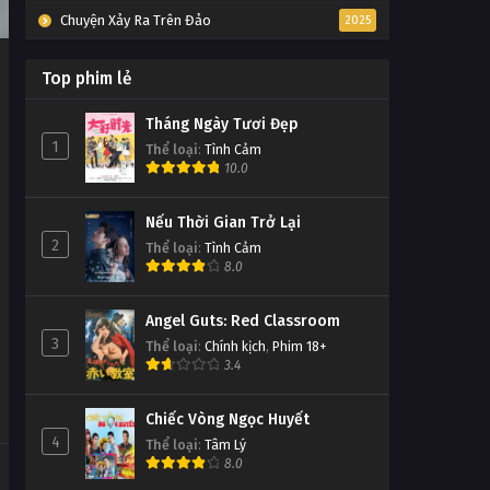
Chuyện Xảy Ra Trên Đảo
2025
Top phim lẻ
Tháng Ngày Tươi Đẹp
1
Thể loại
:
Tình Cảm
10.0
Nếu Thời Gian Trở Lại
2
Thể loại
:
Tình Cảm
8.0
Angel Guts: Red Classroom
3
Thể loại
:
Chính kịch
,
Phim 18+
3.4
Chiếc Vòng Ngọc Huyết
4
Thể loại
:
Tâm Lý
8.0