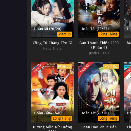
Hoàn tất (20/20)
Hoàn Tất (23/23)
Ho
Vietsub
Lồng Tiếng
Công Tử Chàng Tên Gì
Bao Thanh Thiên 1993
M
(Phần 4)
Hello There
Justice Bao 4
TRỌN BỘ
TRỌN BỘ
TRỌ
Phim bộ
Phim bộ
Hoàn Tất(40/40)
Hoàn Tất (20/20)
Ho
Lồng Tiếng
Lồng Tiếng
Dương Môn Nữ Tướng
Loan Đao Phục Hận
Th