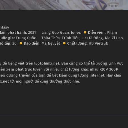
ntasy
Năm phát hành:
2021
Liang Guo Guan
,
Jones
Diễn viên:
Phạm
uốc gia:
Trung Quốc
Thừa Thừa
,
Trình Tiêu
,
Lưu Di Đồng
,
Nie Zi Hao
,
Số tập:
36
Đạo diễn:
Mã Nguyệt
Chất lượng:
HD Vietsub
đề tiếng việt trên luotphimx.net. Bạn cũng có thể tải xuống Linh Vực
uên xem phát trực tuyến với nhiều chất lượng khác nhau 720P 360P
eo đường truyền của bạn để tiết kiệm dung lượng internet. Hãy chia
x.net tới mọi người để cùng thưởng thức nhé.