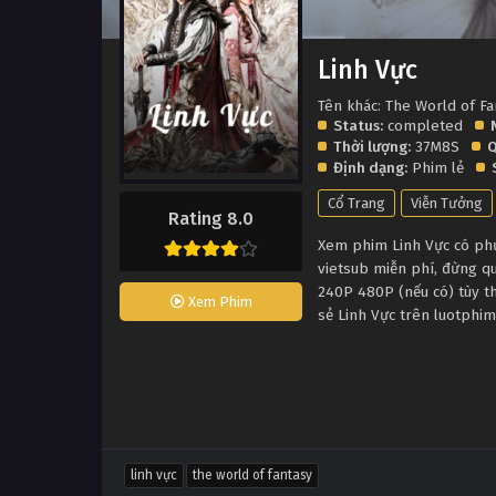
Linh Vực
Tên khác: The World of Fa
Status:
completed
Thời lượng:
37M8S
Q
Định dạng:
Phim lẻ
Cổ Trang
Viễn Tưởng
Rating 8.0
Xem phim Linh Vực có phụ 
vietsub miễn phí, đừng q
240P 480P (nếu có) tùy th
Xem Phim
sẻ Linh Vực trên luotphim
linh vực
the world of fantasy