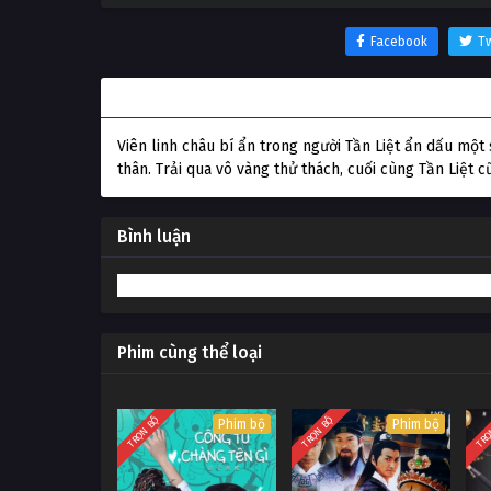
Facebook
Tw
Thông tin phim Linh Vực
Viên linh châu bí ẩn trong người Tần Liệt ẩn dấu một
thân. Trải qua vô vàng thử thách, cuối cùng Tần Liệt 
Bình luận
Phim cùng thể loại
TRỌN BỘ
TRỌN BỘ
TRỌ
Phim bộ
Phim bộ