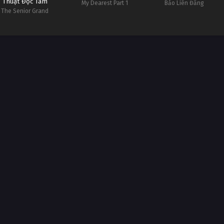
Thuật Đọc Tâm
My Dearest Part 1
Bảo Liên Đăng
The Senior Grand
retary Can Read Minds