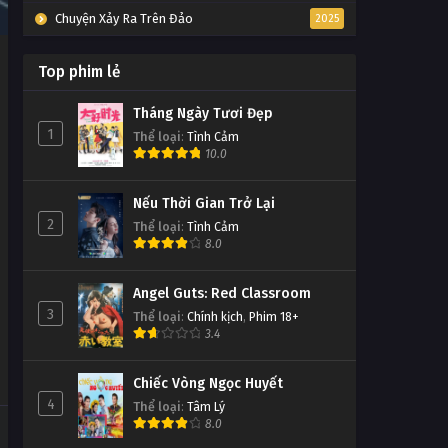
Chuyện Xảy Ra Trên Đảo
2025
Top phim lẻ
Tháng Ngày Tươi Đẹp
1
Thể loại
:
Tình Cảm
10.0
Nếu Thời Gian Trở Lại
2
Thể loại
:
Tình Cảm
8.0
Angel Guts: Red Classroom
3
Thể loại
:
Chính kịch
,
Phim 18+
3.4
Chiếc Vòng Ngọc Huyết
4
Thể loại
:
Tâm Lý
8.0