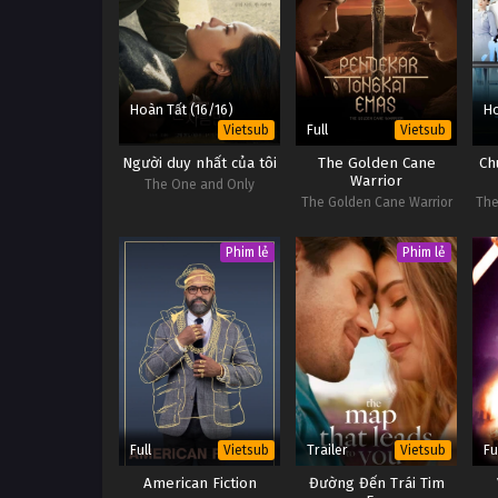
Hoàn Tất (16/16)
Ho
Full
Vietsub
Vietsub
Người duy nhất của tôi
The Golden Cane
Ch
Warrior
The One and Only
The Golden Cane Warrior
The
Phim lẻ
Phim lẻ
Full
Trailer
Fu
Vietsub
Vietsub
American Fiction
Đường Đến Trái Tim