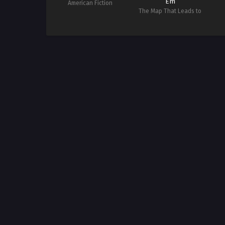
Em
American Fiction
The Map That Leads to
You