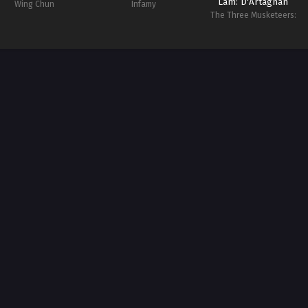
Lâm: D'Artagnan
Wing Chun
Infamy
The Three Musketeers:
D'Artagnan