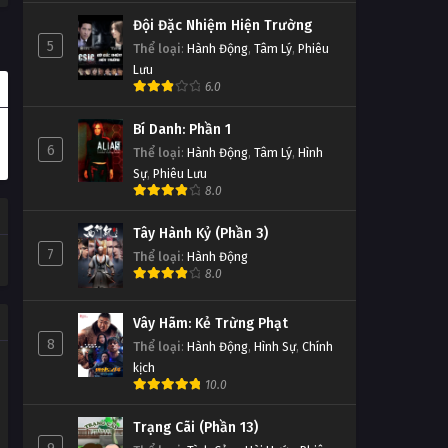
Đội Đặc Nhiệm Hiện Trường
5
Thể loại
:
Hành Động
,
Tâm Lý
,
Phiêu
Lưu
6.0
Bí Danh: Phần 1
6
Thể loại
:
Hành Động
,
Tâm Lý
,
Hình
Sự
,
Phiêu Lưu
8.0
Tây Hành Kỷ (Phần 3)
7
Thể loại
:
Hành Động
8.0
Vây Hãm: Kẻ Trừng Phạt
8
Thể loại
:
Hành Động
,
Hình Sự
,
Chính
kịch
10.0
Trạng Cãi (Phần 13)