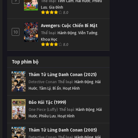
9
Thể loại
:
Tình Cảm
,
Hài Hước
,
Phiêu
Lưu
,
Gia Đình
8.0
Avengers: Cuộc Chiến Bí Mật
10
Thể loại
:
Hành Động
,
Viễn Tưởng
,
Khoa Học
8.0
Top phim bộ
Thám Tử Lừng Danh Conan (2025)
Detective Conan
Thể loại
:
Hành Động
,
Hài
Hước
,
Tâm Lý
,
Bí ẩn
,
Hoạt Hình
Đảo Hải Tặc (1999)
One Piece (Luffy)
Thể loại
:
Hành Động
,
Hài
Hước
,
Phiêu Lưu
,
Hoạt Hình
Thám Tử Lừng Danh Conan (2005)
Detective Conan
Thể loại
:
Hành Động
,
Hài