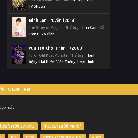
TV Shows
Minh Lan Truyện (2018)
The Story of Minglan
Thể loại
:
Tình Cảm
,
Cổ
Trang
,
Gia Đình
Vua Trò Chơi Phần 1 (2000)
Yu-Gi-Oh! Duel Monster
Thể loại
:
Hành
Động
,
Hài Hước
,
Viễn Tưởng
,
Hoạt Hình
afe
GiaSauRieng
 đẹp mắt
tps://rr88.select/
https://gg88.mobi/
C
KJC
tv88
https://rr88ss.club/
8DAY