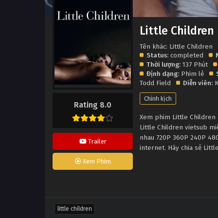
Little Children
Tên khác: Little Children
Status:
completed
Thời lượng:
137 Phút
Định dạng:
Phim lẻ
Todd Field
Diễn viên:
K
Chính kịch
Rating 8.0
Xem phim Little Children 
Little Children vietsub m
nhau 720P 360P 240P 480P
Trailer
internet. Hãy chia sẻ Lit
Xem Phim
little children