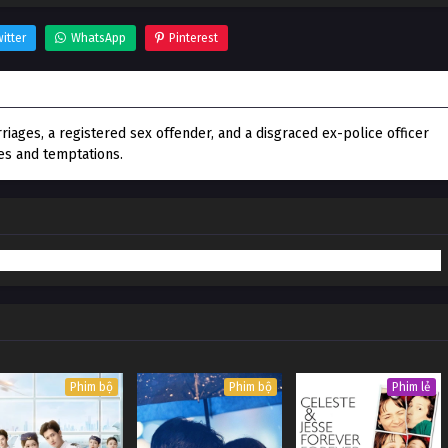
itter
WhatsApp
Pinterest
iages, a registered sex offender, and a disgraced ex-police officer
ies and temptations.
Phim bộ
Phim bộ
Phim lẻ