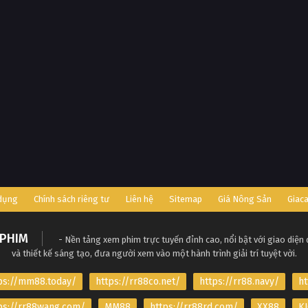
 dụng
Chính sách riêng tư
Liên hệ
Sitemap
Giá Nông Sản
Giac
PHIM
- Nền tảng xem phim trực tuyến đỉnh cao, nổi bật với giao diện
và thiết kế sáng tạo, đưa người xem vào một hành trình giải trí tuyệt vời.
ps://mm88.today/
https://rr88co.net/
https://rr88.navy/
ht
ps://rr88wang.com/
MM88
https://rr88rd.com/
XX88
KJ