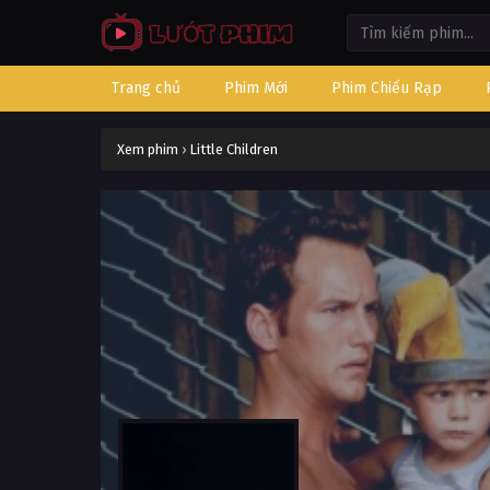
Trang chủ
Phim Mới
Phim Chiếu Rạp
Xem phim
›
Little Children