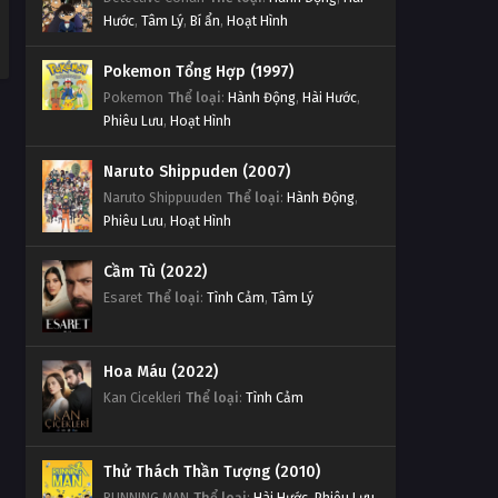
Hước
,
Tâm Lý
,
Bí ẩn
,
Hoạt Hình
Pokemon Tổng Hợp (1997)
Pokemon
Thể loại
:
Hành Động
,
Hài Hước
,
Phiêu Lưu
,
Hoạt Hình
Naruto Shippuden (2007)
Naruto Shippuuden
Thể loại
:
Hành Động
,
Phiêu Lưu
,
Hoạt Hình
Cầm Tù (2022)
Esaret
Thể loại
:
Tình Cảm
,
Tâm Lý
Hoa Máu (2022)
Kan Cicekleri
Thể loại
:
Tình Cảm
Thử Thách Thần Tượng (2010)
RUNNING MAN
Thể loại
:
Hài Hước
,
Phiêu Lưu
,