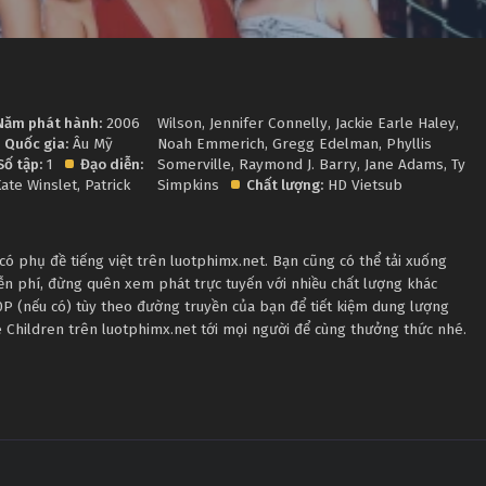
Năm phát hành:
2006
Wilson
,
Jennifer Connelly
,
Jackie Earle Haley
,
Quốc gia:
Âu Mỹ
Noah Emmerich
,
Gregg Edelman
,
Phyllis
Số tập:
1
Đạo diễn:
Somerville
,
Raymond J. Barry
,
Jane Adams
,
Ty
ate Winslet
,
Patrick
Simpkins
Chất lượng:
HD Vietsub
có phụ đề tiếng việt trên luotphimx.net. Bạn cũng có thể tải xuống
iễn phí, đừng quên xem phát trực tuyến với nhiều chất lượng khác
 (nếu có) tùy theo đường truyền của bạn để tiết kiệm dung lượng
tle Children trên luotphimx.net tới mọi người để cùng thưởng thức nhé.