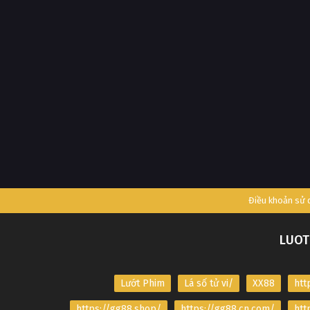
Điều khoản sử
LUOT
Lướt Phim
Lá số tử vi/
XX88
htt
https://gg88.shop/
https://gg88.cn.com/
htt