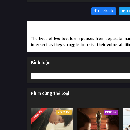
Facebook
Tw
Thông tin phim Little Children
The lives of two lovelorn spouses from separate marr
intersect as they struggle to resist their vulnerabilit
Bình luận
Phim cùng thể loại
TRỌN BỘ
Phim bộ
Phim lẻ