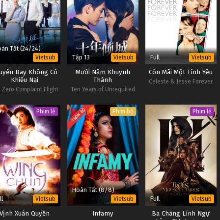
àn Tất (24/24)
Tập 13
Full
Vietsub
Vietsub
Vietsub
uyến Bay Không Có
Mười Năm Khuynh
Còn Mãi Một Tình Yêu
Khiếu Nại
Thành
Celeste & Jesse Forever
 Zero Complaint Flight
Ten Years of Unrequited
Love
TRỌN BỘ
Phim lẻ
Phim bộ
Phim lẻ
Hoàn Tất (8/8)
ll
Full
Vietsub
Vietsub
Vietsub
Vịnh Xuân Quyền
Infamy
Ba Chàng Lính Ngự