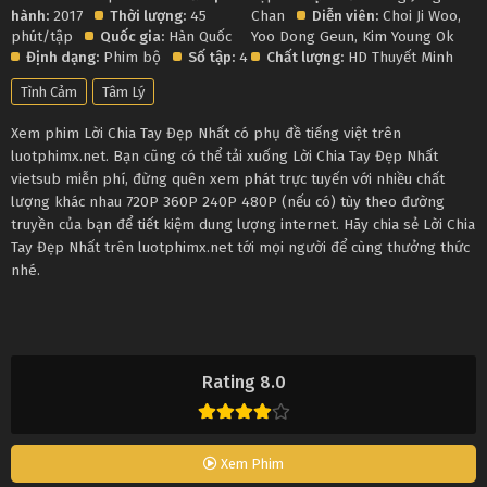
hành:
2017
Thời lượng:
45
Chan
Diễn viên:
Choi Ji Woo
,
phút/tập
Quốc gia:
Hàn Quốc
Yoo Dong Geun
,
Kim Young Ok
Định dạng:
Phim bộ
Số tập:
4
Chất lượng:
HD Thuyết Minh
Tình Cảm
Tâm Lý
Xem phim Lời Chia Tay Đẹp Nhất có phụ đề tiếng việt trên
luotphimx.net. Bạn cũng có thể tải xuống Lời Chia Tay Đẹp Nhất
vietsub miễn phí, đừng quên xem phát trực tuyến với nhiều chất
lượng khác nhau 720P 360P 240P 480P (nếu có) tùy theo đường
truyền của bạn để tiết kiệm dung lượng internet. Hãy chia sẻ Lời Chia
Tay Đẹp Nhất trên luotphimx.net tới mọi người để cùng thưởng thức
nhé.
Rating 8.0
Xem Phim