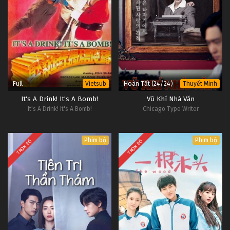
Full
Hoàn Tất (24/24)
Vietsub
Thuyết Minh
It's A Drink! It's A Bomb!
Vũ Khí Nhà Văn
It's A Drink! It's A Bomb!
Chicago Type Writer
Phim bộ
Phim bộ
TRỌN BỘ
TRỌN BỘ