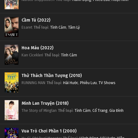
Cầm Tù (2022)
Esaret
Thể loại
:
Tình Cảm
,
Tâm Lý
Hoa Máu (2022)
Kan Cicekleri
Thể loại
:
Tình Cảm
Thử Thách Thần Tượng (2010)
RUNNING MAN
Thể loại
:
Hài Hước
,
Phiêu Lưu
,
TV Shows
Minh Lan Truyện (2018)
The Story of Minglan
Thể loại
:
Tình Cảm
,
Cổ Trang
,
Gia Đình
Vua Trò Chơi Phần 1 (2000)