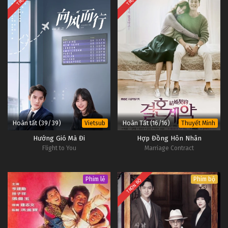
Hoàn tất (39/39)
Hoàn Tất (16/16)
Vietsub
Thuyết Minh
Hướng Gió Mà Đi
Hợp Đồng Hôn Nhân
Flight to You
Marriage Contract
Phim lẻ
Phim bộ
TRỌN BỘ