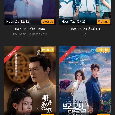
Hoàn tất (32/32)
Hoàn Tất (12/12)
Vietsub
Vietsub
Tiên Tri Thần Thám
Một Khúc Gỗ Mùa 1
The Game: Towards Zero
c
Phim bộ
Phim bộ
TRỌN BỘ
TRỌN BỘ