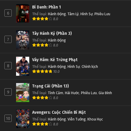
Bí Danh: Phần 1
6
Thể loại
:
Hành Động
,
Tâm Lý
,
Hình Sự
,
Phiêu Lưu
8.0
Tây Hành Kỷ (Phần 3)
7
Thể loại
:
Hành Động
8.0
Vây Hãm: Kẻ Trừng Phạt
8
Thể loại
:
Hành Động
,
Hình Sự
,
Chính kịch
10.0
Trạng Cãi (Phần 13)
9
Thể loại
:
Tình Cảm
,
Hài Hước
,
Phiêu Lưu
,
Gia Đình
8.0
Avengers: Cuộc Chiến Bí Mật
10
Thể loại
:
Hành Động
,
Viễn Tưởng
,
Khoa Học
8.0