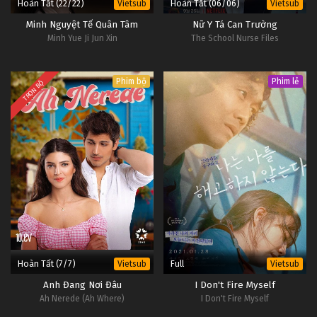
Hoàn Tất (22/22)
Hoàn Tất (06/06)
Vietsub
Vietsub
Minh Nguyệt Tế Quân Tâm
Nữ Y Tá Can Trường
Minh Yue Ji Jun Xin
The School Nurse Files
Phim bộ
Phim lẻ
TRỌN BỘ
Hoàn Tất (7/7)
Full
Vietsub
Vietsub
Anh Đang Nơi Đâu
I Don't Fire Myself
Ah Nerede (Ah Where)
I Don't Fire Myself