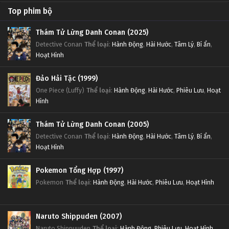
Top phim bộ
Thám Tử Lừng Danh Conan (2025)
Detective Conan
Thể loại
:
Hành Động
,
Hài Hước
,
Tâm Lý
,
Bí ẩn
,
Hoạt Hình
Đảo Hải Tặc (1999)
One Piece (Luffy)
Thể loại
:
Hành Động
,
Hài Hước
,
Phiêu Lưu
,
Hoạt
Hình
Thám Tử Lừng Danh Conan (2005)
Detective Conan
Thể loại
:
Hành Động
,
Hài Hước
,
Tâm Lý
,
Bí ẩn
,
Hoạt Hình
Pokemon Tổng Hợp (1997)
Pokemon
Thể loại
:
Hành Động
,
Hài Hước
,
Phiêu Lưu
,
Hoạt Hình
Naruto Shippuden (2007)
Naruto Shippuuden
Thể loại
:
Hành Động
,
Phiêu Lưu
,
Hoạt Hình