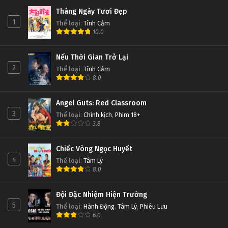
Tháng Ngày Tươi Đẹp
1
Thể loại
:
Tình Cảm
10.0
Nếu Thời Gian Trở Lại
2
Thể loại
:
Tình Cảm
8.0
Angel Guts: Red Classroom
3
Thể loại
:
Chính kịch
,
Phim 18+
3.8
Chiếc Vòng Ngọc Huyết
4
Thể loại
:
Tâm Lý
8.0
Đội Đặc Nhiệm Hiện Trường
5
Thể loại
:
Hành Động
,
Tâm Lý
,
Phiêu Lưu
6.0