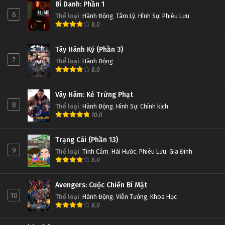
Bí Danh: Phần 1
6
Thể loại
:
Hành Động
,
Tâm Lý
,
Hình Sự
,
Phiêu Lưu
8.0
Tây Hành Kỷ (Phần 3)
7
Thể loại
:
Hành Động
8.0
Vây Hãm: Kẻ Trừng Phạt
8
Thể loại
:
Hành Động
,
Hình Sự
,
Chính kịch
10.0
Trạng Cãi (Phần 13)
9
Thể loại
:
Tình Cảm
,
Hài Hước
,
Phiêu Lưu
,
Gia Đình
8.0
Avengers: Cuộc Chiến Bí Mật
10
Thể loại
:
Hành Động
,
Viễn Tưởng
,
Khoa Học
8.0