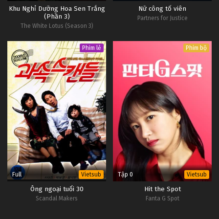
Khu Nghỉ Dưỡng Hoa Sen Trắng
Nữ công tố viên
(Phần 3)
Partners for Justice
The White Lotus (Season 3)
Phim lẻ
Phim bộ
Full
Tập 0
Vietsub
Vietsub
Ông ngoại tuổi 30
Hit the Spot
Scandal Makers
Fanta G Spot