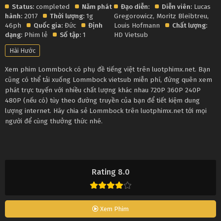
Status:
completed
Năm phát
Đạo diễn:
Diễn viên:
Lucas
hành:
2017
Thời lượng:
1g
Gregorowicz
,
Moritz Bleibtreu
,
46ph
Quốc gia:
Đức
Định
Louis Hofmann
Chất lượng:
dạng:
Phim lẻ
Số tập:
1
HD Vietsub
Hài Hước
Xem phim Lommbock có phụ đề tiếng việt trên luotphimx.net. Bạn
cũng có thể tải xuống Lommbock vietsub miễn phí, đừng quên xem
phát trực tuyến với nhiều chất lượng khác nhau 720P 360P 240P
480P (nếu có) tùy theo đường truyền của bạn để tiết kiệm dung
lượng internet. Hãy chia sẻ Lommbock trên luotphimx.net tới mọi
người để cùng thưởng thức nhé.
Rating 8.0
Xem Phim