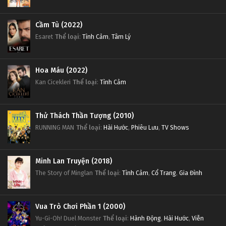
Cầm Tù (2022)
Esaret
Thể loại
:
Tình Cảm
,
Tâm Lý
Hoa Máu (2022)
Kan Cicekleri
Thể loại
:
Tình Cảm
Thử Thách Thần Tượng (2010)
RUNNING MAN
Thể loại
:
Hài Hước
,
Phiêu Lưu
,
TV Shows
Minh Lan Truyện (2018)
The Story of Minglan
Thể loại
:
Tình Cảm
,
Cổ Trang
,
Gia Đình
Vua Trò Chơi Phần 1 (2000)
Yu-Gi-Oh! Duel Monster
Thể loại
:
Hành Động
,
Hài Hước
,
Viễn