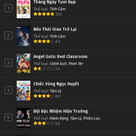
Tháng Ngày Tươi Đẹp
1
Thể loại
:
Tình Cảm
10.0
Nếu Thời Gian Trở Lại
2
Thể loại
:
Tình Cảm
8.0
Angel Guts: Red Classroom
3
Thể loại
:
Chính kịch
,
Phim 18+
3.4
Chiếc Vòng Ngọc Huyết
4
Thể loại
:
Tâm Lý
8.0
Đội Đặc Nhiệm Hiện Trường
5
Thể loại
:
Hành Động
,
Tâm Lý
,
Phiêu Lưu
6.0