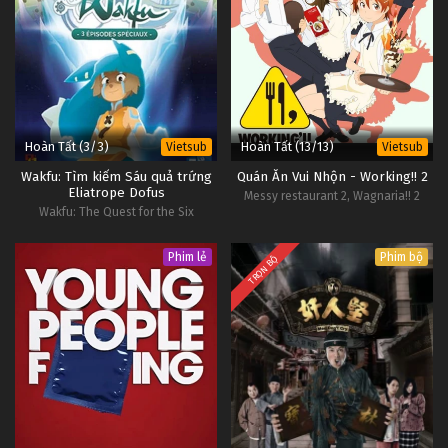
Hoàn Tất (3/3)
Hoàn Tất (13/13)
Vietsub
Vietsub
Wakfu: Tìm kiếm Sáu quả trứng
Quán Ăn Vui Nhộn - Working!! 2
Eliatrope Dofus
Messy restaurant 2, Wagnaria!! 2
Wakfu: The Quest for the Six
Eliatrope Dofus
Phim lẻ
Phim bộ
TRỌN BỘ