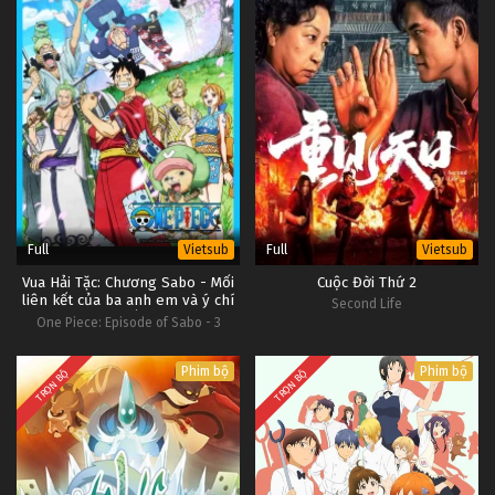
Full
Full
Vietsub
Vietsub
Vua Hải Tặc: Chương Sabo - Mối
Cuộc Đời Thứ 2
liên kết của ba anh em và ý chí
Second Life
được kế thừa
One Piece: Episode of Sabo - 3
Kyōdai no Kizuna Kiseki no Saikai to
Uketsugareru Ishi, One Piece Sapo
Phim bộ
Phim bộ
TRỌN BỘ
TRỌN BỘ
Special Chapter Three Brothers'
Bonds, Miracle Reunion and
Inherited Will