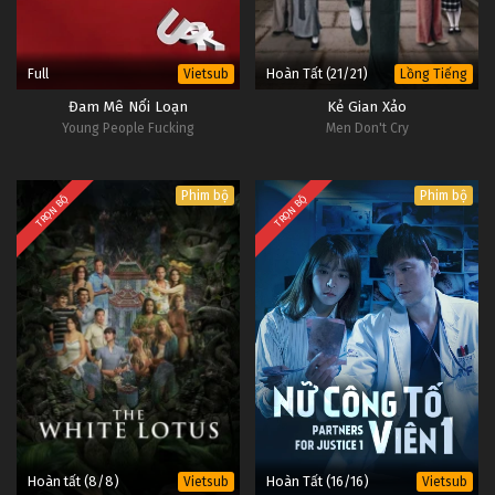
Full
Hoàn Tất (21/21)
Vietsub
Lồng Tiếng
Đam Mê Nổi Loạn
Kẻ Gian Xảo
Young People Fucking
Men Don't Cry
Phim bộ
Phim bộ
TRỌN BỘ
TRỌN BỘ
Hoàn tất (8/8)
Hoàn Tất (16/16)
Vietsub
Vietsub