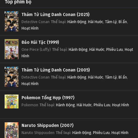
Top phim bộ
Thám Tử Lừng Danh Conan (2025)
Detective Conan
Thể loại
:
Hành Động
,
Hài Hước
,
Tâm Lý
,
Bí ẩn
,
Hoạt Hình
Đảo Hải Tặc (1999)
One Piece (Luffy)
Thể loại
:
Hành Động
,
Hài Hước
,
Phiêu Lưu
,
Hoạt
Hình
Thám Tử Lừng Danh Conan (2005)
Detective Conan
Thể loại
:
Hành Động
,
Hài Hước
,
Tâm Lý
,
Bí ẩn
,
Hoạt Hình
Pokemon Tổng Hợp (1997)
Pokemon
Thể loại
:
Hành Động
,
Hài Hước
,
Phiêu Lưu
,
Hoạt Hình
Naruto Shippuden (2007)
Naruto Shippuuden
Thể loại
:
Hành Động
,
Phiêu Lưu
,
Hoạt Hình