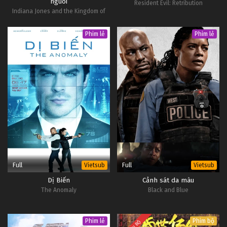
nguoi
Resident Evil: Retribution
Indiana Jones and the Kingdom of
the Crystal Skull
Phim lẻ
Phim lẻ
Full
Full
Vietsub
Vietsub
Dị Biến
Cảnh sát da màu
The Anomaly
Black and Blue
Phim lẻ
Phim bộ