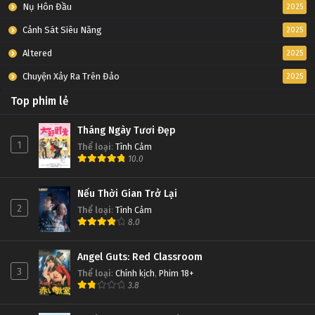
Nụ Hôn Đầu
2025
Cảnh Sát Siêu Năng
2025
Altered
2025
Chuyện Xảy Ra Trên Đảo
2025
Top phim lẻ
Tháng Ngày Tươi Đẹp
1
Thể loại
:
Tình Cảm
10.0
Nếu Thời Gian Trở Lại
2
Thể loại
:
Tình Cảm
8.0
Angel Guts: Red Classroom
3
Thể loại
:
Chính kịch
,
Phim 18+
3.8