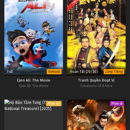
TRỌN BỘ
Full
Hoàn Tất (20/20)
Vietsub
Lồng Tiếng
Ejen Ali: The Movie
Tranh Quyền Đoạt Vị
Ejen Ali: The Movie
Greatness Of A Hero
Phim bộ
Phim lẻ