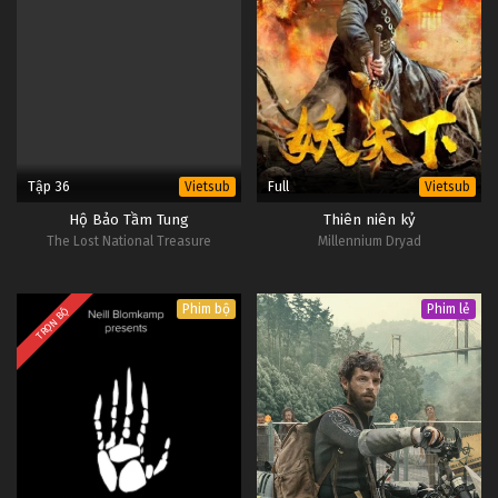
Tập 36
Full
Vietsub
Vietsub
Hộ Bảo Tầm Tung
Thiên niên kỷ
The Lost National Treasure
Millennium Dryad
Phim bộ
Phim lẻ
TRỌN BỘ