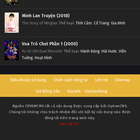
Minh Lan Truyện (2018)
The Story of Minglan
Thể loại
:
Tình Cảm
,
Cổ Trang
,
Gia Đình
Vua Trò Chơi Phần 1 (2000)
Yu-Gi-Oh! Duel Monster
Thể loại
:
Hành Động
,
Hài Hước
,
Viễn
Tưởng
,
Hoạt Hình
Điều khoản sử dụng
Chính sách riêng tư
Liên hệ
Sitemap
Giá Nông Sản
Giacafe
GiaSauRieng
Nguồn
OPHIMCMS
tất cả nội dung được cung cấp bởi OphimCMS.
Chúng tôi không chịu trách nhiệm đối với bất kỳ nội dung nào được
đăng tải trên trang web này.
Liên hệ QC :