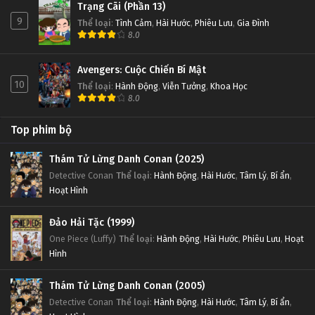
Trạng Cãi (Phần 13)
9
Thể loại
:
Tình Cảm
,
Hài Hước
,
Phiêu Lưu
,
Gia Đình
8.0
Avengers: Cuộc Chiến Bí Mật
10
Thể loại
:
Hành Động
,
Viễn Tưởng
,
Khoa Học
8.0
Top phim bộ
Thám Tử Lừng Danh Conan (2025)
Detective Conan
Thể loại
:
Hành Động
,
Hài Hước
,
Tâm Lý
,
Bí ẩn
,
Hoạt Hình
Đảo Hải Tặc (1999)
One Piece (Luffy)
Thể loại
:
Hành Động
,
Hài Hước
,
Phiêu Lưu
,
Hoạt
Hình
Thám Tử Lừng Danh Conan (2005)
Detective Conan
Thể loại
:
Hành Động
,
Hài Hước
,
Tâm Lý
,
Bí ẩn
,