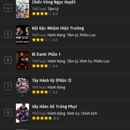
Chiếc Vòng Ngọc Huyết
4
Thể loại
:
Tâm Lý
8.0
Đội Đặc Nhiệm Hiện Trường
5
Thể loại
:
Hành Động
,
Tâm Lý
,
Phiêu Lưu
6.0
Bí Danh: Phần 1
6
Thể loại
:
Hành Động
,
Tâm Lý
,
Hình Sự
,
Phiêu Lưu
8.0
Tây Hành Kỷ (Phần 3)
7
Thể loại
:
Hành Động
8.0
Vây Hãm: Kẻ Trừng Phạt
8
Thể loại
:
Hành Động
,
Hình Sự
,
Chính kịch
10.0