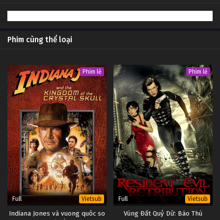
2
Lực Lượng Nền Móng (Phần 1) Tập 2
Vietsub
#1
1
Lực Lượng Nền Móng (Phần 1) Tập 1
Vietsub
#1
Phim cùng thể loại
Phim lẻ
Phim lẻ
Full
Full
Vietsub
Vietsub
Indiana Jones và vuong quôc so
Vùng Đất Quỷ Dữ: Báo Thù