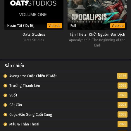
Hoàn Tất (10/10)
Full
Vietsub
Vietsub
Oats Studios
Tận Thế Z: Khởi Nguồn Đại Dịch
Oats Studios
Apocalypse Z: The Beginning of the
End
Sắp chiếu
Avengers: Cuộc Chiến Bí Mật
2026
Trưởng Thành Lên
2025
Vuốt
2025
Cắt Cân
2025
Cuộc Đấu Súng Cuối Cùng
2025
Máu & Thần Thoại
2025