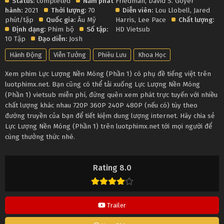
Status:
completed
Năm phát
Friedman
,
David S. Goyer
hành:
2021
Thời lượng:
70
Diễn viên:
Lou Llobell
,
Jared
phút/tập
Quốc gia:
Âu Mỹ
Harris
,
Lee Pace
Chất lượng:
Định dạng:
Phim bộ
Số tập:
HD Vietsub
10 Tập
Đạo diễn:
Josh
Hành Động
Viễn Tưởng
Phiêu Lưu
Khoa Học
Xem phim Lực Lượng Nền Móng (Phần 1) có phụ đề tiếng việt trên
luotphimx.net. Bạn cũng có thể tải xuống Lực Lượng Nền Móng
(Phần 1) vietsub miễn phí, đừng quên xem phát trực tuyến với nhiều
chất lượng khác nhau 720P 360P 240P 480P (nếu có) tùy theo
đường truyền của bạn để tiết kiệm dung lượng internet. Hãy chia sẻ
Lực Lượng Nền Móng (Phần 1) trên luotphimx.net tới mọi người để
cùng thưởng thức nhé.
Rating 8.0
Trailer