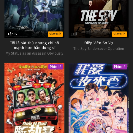
Tập 8
Full
Vietsub
Vietsub
Tôi là sát thủ nhưng chỉ số
Điệp Viên Sợ Vợ
mạnh hơn hẳn dũng sĩ
The Spy: Undercover Operation
My Status as an Assassin Obviously
Exceeds the Hero's
Phim lẻ
Phim lẻ