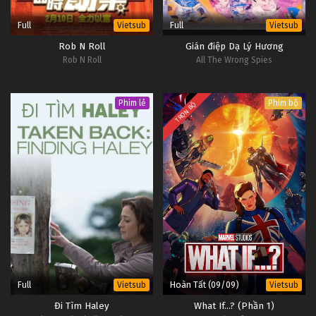
Full
Full
Vietsub
Vietsub
Rob N Roll
Gián điệp Dạ Lý Hương
Rob N Roll
All The Wrong Spies
Phim lẻ
Phim bộ
TRỌN BỘ
Full
Hoàn Tất (09/09)
Vietsub
Vietsub
Đi Tìm Haley
What If...? (Phần 1)