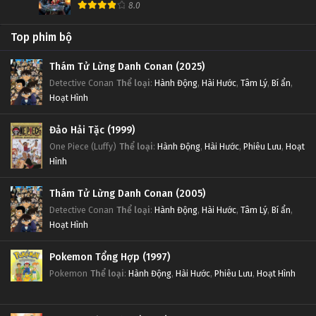
8.0
Top phim bộ
Thám Tử Lừng Danh Conan (2025)
Detective Conan
Thể loại
:
Hành Động
,
Hài Hước
,
Tâm Lý
,
Bí ẩn
,
Hoạt Hình
Đảo Hải Tặc (1999)
One Piece (Luffy)
Thể loại
:
Hành Động
,
Hài Hước
,
Phiêu Lưu
,
Hoạt
Hình
Thám Tử Lừng Danh Conan (2005)
Detective Conan
Thể loại
:
Hành Động
,
Hài Hước
,
Tâm Lý
,
Bí ẩn
,
Hoạt Hình
Pokemon Tổng Hợp (1997)
Pokemon
Thể loại
:
Hành Động
,
Hài Hước
,
Phiêu Lưu
,
Hoạt Hình