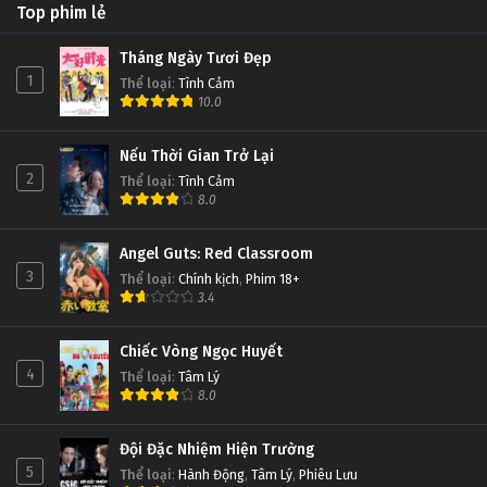
Top phim lẻ
Tháng Ngày Tươi Đẹp
1
Thể loại
:
Tình Cảm
10.0
Nếu Thời Gian Trở Lại
2
Thể loại
:
Tình Cảm
8.0
Angel Guts: Red Classroom
3
Thể loại
:
Chính kịch
,
Phim 18+
3.4
Chiếc Vòng Ngọc Huyết
4
Thể loại
:
Tâm Lý
8.0
Đội Đặc Nhiệm Hiện Trường
5
Thể loại
:
Hành Động
,
Tâm Lý
,
Phiêu Lưu