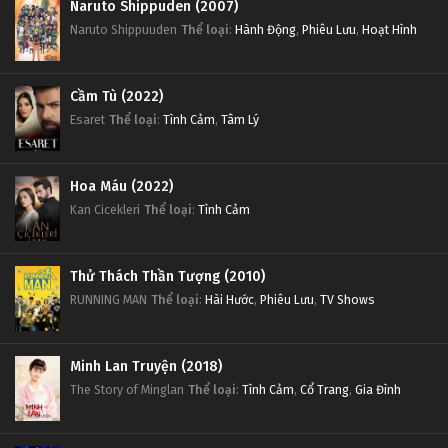
Naruto Shippuden (2007)
Naruto Shippuuden
Thể loại
:
Hành Động
,
Phiêu Lưu
,
Hoạt Hình
Cầm Tù (2022)
Esaret
Thể loại
:
Tình Cảm
,
Tâm Lý
Hoa Máu (2022)
Kan Cicekleri
Thể loại
:
Tình Cảm
Thử Thách Thần Tượng (2010)
RUNNING MAN
Thể loại
:
Hài Hước
,
Phiêu Lưu
,
TV Shows
Minh Lan Truyện (2018)
The Story of Minglan
Thể loại
:
Tình Cảm
,
Cổ Trang
,
Gia Đình