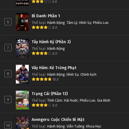
6.0
Bí Danh: Phần 1
6
Thể loại
:
Hành Động
,
Tâm Lý
,
Hình Sự
,
Phiêu Lưu
8.0
Tây Hành Kỷ (Phần 3)
7
Thể loại
:
Hành Động
8.0
Vây Hãm: Kẻ Trừng Phạt
8
Thể loại
:
Hành Động
,
Hình Sự
,
Chính kịch
10.0
Trạng Cãi (Phần 13)
9
Thể loại
:
Tình Cảm
,
Hài Hước
,
Phiêu Lưu
,
Gia Đình
8.0
Avengers: Cuộc Chiến Bí Mật
10
Thể loại
:
Hành Động
,
Viễn Tưởng
,
Khoa Học