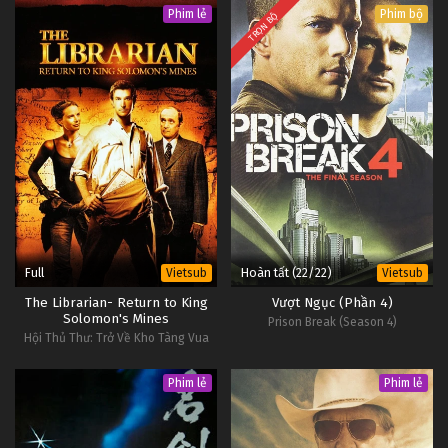
Phim lẻ
Phim bộ
TRỌN BỘ
Full
Hoàn tất (22/22)
Vietsub
Vietsub
The Librarian- Return to King
Vượt Ngục (Phần 4)
Solomon's Mines
Prison Break (Season 4)
Hội Thủ Thư: Trở Về Kho Tàng Vua
Solomon
Phim lẻ
Phim lẻ