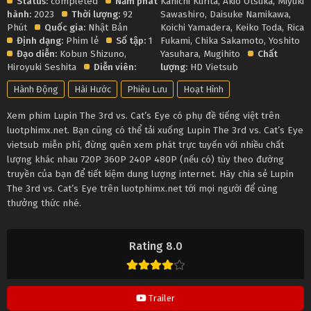
Status:
completed
Năm phát
Kanichi Kurita
,
Akio Otsuka
,
Miyuki
hành:
2023
Thời lượng:
92
Sawashiro
,
Daisuke Namikawa
,
Phút
Quốc gia:
Nhật Bản
Koichi Yamadera
,
Keiko Toda
,
Rica
Định dạng:
Phim lẻ
Số tập:
1
Fukami
,
Chika Sakamoto
,
Yoshito
Đạo diễn:
Kobun Shizuno
,
Yasuhara
,
Mugihito
Chất
Hiroyuki Seshita
Diễn viên:
lượng:
HD Vietsub
Hành Động
Hài Hước
Phiêu Lưu
Hoạt Hình
Xem phim Lupin The 3rd vs. Cat’s Eye có phụ đề tiếng việt trên
luotphimx.net. Bạn cũng có thể tải xuống Lupin The 3rd vs. Cat’s Eye
vietsub miễn phí, đừng quên xem phát trực tuyến với nhiều chất
lượng khác nhau 720P 360P 240P 480P (nếu có) tùy theo đường
truyền của bạn để tiết kiệm dung lượng internet. Hãy chia sẻ Lupin
The 3rd vs. Cat’s Eye trên luotphimx.net tới mọi người để cùng
thưởng thức nhé.
Rating 8.0
Trailer