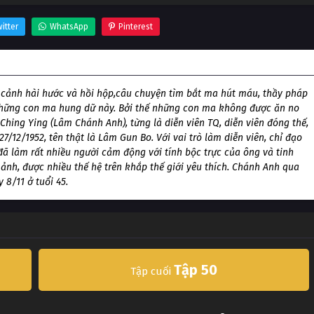
itter
WhatsApp
Pinterest
 cảnh hài hước và hồi hộp,câu chuyện tìm bắt ma hút máu, thầy pháp
những con ma hung dữ này. Bởi thế những con ma không được ăn no
hing Ying (Lâm Chánh Anh), từng là diễn viên TQ, diễn viên đóng thế,
/12/1952, tên thật là Lâm Gun Bo. Với vai trò làm diễn viên, chỉ đạo
 đã làm rất nhiều người cảm động với tính bộc trực của ông và tinh
ảnh, được nhiều thế hệ trên khắp thế giới yêu thích. Chánh Anh qua
 8/11 ở tuổi 45.
Tập 50
Tập cuối