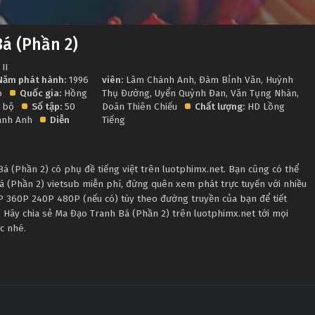
á (Phần 2)
II
Năm phát hành:
1996
viên:
Lâm Chánh Anh
,
Đàm Bỉnh Văn
,
Huỳnh
p
Quốc gia:
Hồng
Thụ Đường
,
Uyển Quỳnh Đan
,
Văn Tụng Nhàn
,
 bộ
Số tập:
50
Doãn Thiên Chiếu
Chất lượng:
HD Lồng
ánh Anh
Diễn
Tiếng
 (Phần 2) có phụ đề tiếng việt trên luotphimx.net. Bạn cũng có thể
á (Phần 2) vietsub miễn phí, đừng quên xem phát trực tuyến với nhiều
P 360P 240P 480P (nếu có) tùy theo đường truyền của bạn để tiết
 Hãy chia sẻ Ma Đạo Tranh Bá (Phần 2) trên luotphimx.net tới mọi
c nhé.