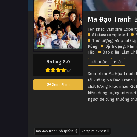
Ma Đạo Tranh B
Tên khác: Vampire Expert 
Status:
completed
Thời lượng:
45 phút/tậ
Kông
Định dạng:
Phim
Tập
Đạo diễn:
Lâm Ch
Rating 8.0
Hài Hước
Bí ẩn
Xem phim Ma Đạo Tranh Bá
tải xuống Ma Đạo Tranh B
Xem Phim
chất lượng khác nhau 720
kiệm dung lượng internet.
người để cùng thưởng thứ
ma đạo tranh bá (phần 2)
vampire expert ii