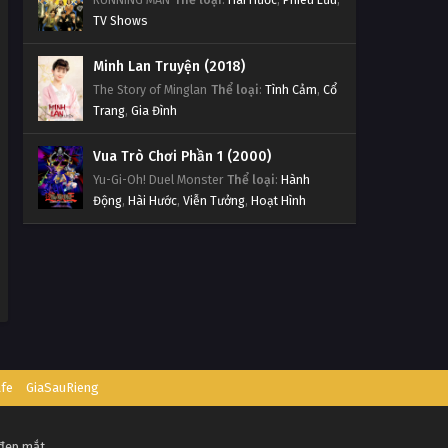
TV Shows
Minh Lan Truyện (2018)
The Story of Minglan
Thể loại
:
Tình Cảm
,
Cổ
Trang
,
Gia Đình
Vua Trò Chơi Phần 1 (2000)
Yu-Gi-Oh! Duel Monster
Thể loại
:
Hành
Động
,
Hài Hước
,
Viễn Tưởng
,
Hoạt Hình
afe
GiaSauRieng
 đẹp mắt