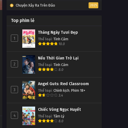
Chuyện Xảy Ra Trên Đảo
2025
Top phim lẻ
Tháng Ngày Tươi Đẹp
1
Thể loại
:
Tình Cảm
10.0
Nếu Thời Gian Trở Lại
2
Thể loại
:
Tình Cảm
8.0
Angel Guts: Red Classroom
3
Thể loại
:
Chính kịch
,
Phim 18+
3.4
Chiếc Vòng Ngọc Huyết
4
Thể loại
:
Tâm Lý
8.0