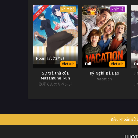
TRỌN BỘ
Phim bộ
Phim lẻ
Hoàn Tất (12/12)
Full
Fu
Vietsub
Vietsub
Sự trả thù của
Kỳ Nghỉ Bá Đạo
J
Masamune-kun
Vacation
政宗くんのリベンジ
Ji
Điều khoản sử
LUOT