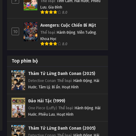
9
Thể loại
:
Tình Cảm
,
Hài Hước
,
Phiêu
Lưu
,
Gia Đình
8.0
Avengers: Cuộc Chiến Bí Mật
10
Thể loại
:
Hành Động
,
Viễn Tưởng
,
Khoa Học
8.0
Top phim bộ
Thám Tử Lừng Danh Conan (2025)
Detective Conan
Thể loại
:
Hành Động
,
Hài
Hước
,
Tâm Lý
,
Bí ẩn
,
Hoạt Hình
Đảo Hải Tặc (1999)
One Piece (Luffy)
Thể loại
:
Hành Động
,
Hài
Hước
,
Phiêu Lưu
,
Hoạt Hình
Thám Tử Lừng Danh Conan (2005)
Detective Conan
Thể loại
:
Hành Động
,
Hài