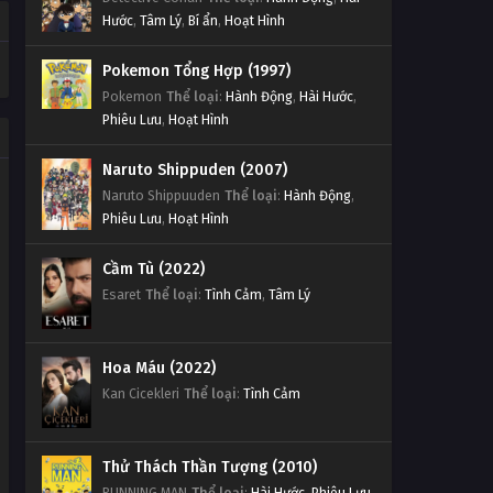
Hước
,
Tâm Lý
,
Bí ẩn
,
Hoạt Hình
Pokemon Tổng Hợp (1997)
Pokemon
Thể loại
:
Hành Động
,
Hài Hước
,
Phiêu Lưu
,
Hoạt Hình
Naruto Shippuden (2007)
Naruto Shippuuden
Thể loại
:
Hành Động
,
Phiêu Lưu
,
Hoạt Hình
Cầm Tù (2022)
Esaret
Thể loại
:
Tình Cảm
,
Tâm Lý
Hoa Máu (2022)
Kan Cicekleri
Thể loại
:
Tình Cảm
Thử Thách Thần Tượng (2010)
RUNNING MAN
Thể loại
:
Hài Hước
,
Phiêu Lưu
,