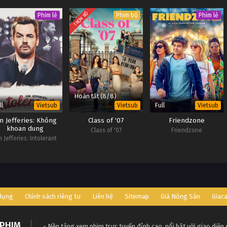
TRỌN BỘ
Phim lẻ
Phim bộ
Phim lẻ
Hoàn tất (8/8)
ll
Full
Vietsub
Vietsub
Vietsub
im Jefferies: Không
Class of '07
Friendzone
khoan dung
Class of '07
Friendzone
m Jefferies: Intolerant
 dụng
Chính sách riêng tư
Liên hệ
Sitemap
Giá Nông Sản
Giac
PHIM
- Nền tảng xem phim trực tuyến đỉnh cao, nổi bật với giao diện