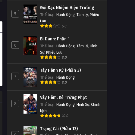
Đội Đặc Nhiệm Hiện Trường
5
Thể loại
:
Hành Động
,
Tâm Lý
,
Phiêu
Lưu
6.0
Bí Danh: Phần 1
6
Thể loại
:
Hành Động
,
Tâm Lý
,
Hình
Sự
,
Phiêu Lưu
8.0
Tây Hành Kỷ (Phần 3)
7
Thể loại
:
Hành Động
8.0
Vây Hãm: Kẻ Trừng Phạt
8
Thể loại
:
Hành Động
,
Hình Sự
,
Chính
kịch
10.0
Trạng Cãi (Phần 13)