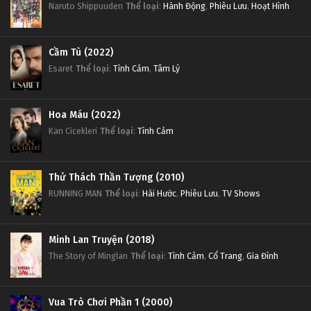
Naruto Shippuuden
Thể loại
:
Hành Động
,
Phiêu Lưu
,
Hoạt Hình
Cầm Tù (2022)
Esaret
Thể loại
:
Tình Cảm
,
Tâm Lý
Hoa Máu (2022)
Kan Cicekleri
Thể loại
:
Tình Cảm
Thử Thách Thần Tượng (2010)
RUNNING MAN
Thể loại
:
Hài Hước
,
Phiêu Lưu
,
TV Shows
Minh Lan Truyện (2018)
The Story of Minglan
Thể loại
:
Tình Cảm
,
Cổ Trang
,
Gia Đình
Vua Trò Chơi Phần 1 (2000)