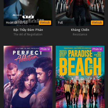
Hoàn tất (12/12)
Full
Vietsub
Vietsub
Bậc Thầy Đàm Phán
Kháng Chiến
The Art of Negotiation
Resistance
Phim lẻ
Phim lẻ