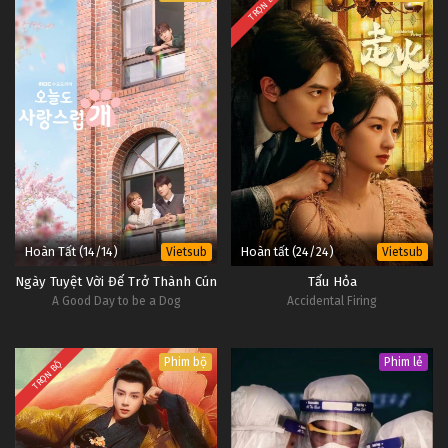
TRỌN BỘ
Hoàn Tất (14/14)
Hoàn tất (24/24)
Vietsub
Vietsub
Ngày Tuyệt Vời Để Trở Thành Cún
Tẩu Hỏa
A Good Day to be a Dog
Accidental Firing
Phim bộ
Phim lẻ
TRỌN BỘ