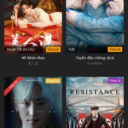
Hoàn Tất (24/24)
Full
Vietsub
Vietsub
Mĩ Nhân Mưu
Tuyến đầu chống dịch
美人谋
Frontliner
Phim bộ
Phim lẻ
TRỌN BỘ