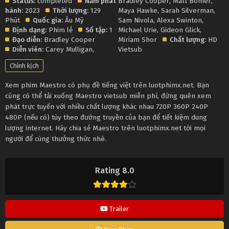
Status:
completed
Năm phát
Bradley Cooper
,
Matt Bomer
,
hành:
2023
Thời lượng:
129
Maya Hawke
,
Sarah Silverman
,
Phút
Quốc gia:
Âu Mỹ
Sam Nivola
,
Alexa Swinton
,
Định dạng:
Phim lẻ
Số tập:
1
Michael Urie
,
Gideon Glick
,
Đạo diễn:
Bradley Cooper
Miriam Shor
Chất lượng:
HD
Diễn viên:
Carey Mulligan
,
Vietsub
Chính kịch
Xem phim Maestro có phụ đề tiếng việt trên luotphimx.net. Bạn
cũng có thể tải xuống Maestro vietsub miễn phí, đừng quên xem
phát trực tuyến với nhiều chất lượng khác nhau 720P 360P 240P
480P (nếu có) tùy theo đường truyền của bạn để tiết kiệm dung
lượng internet. Hãy chia sẻ Maestro trên luotphimx.net tới mọi
người để cùng thưởng thức nhé.
Rating 8.0
Trailer