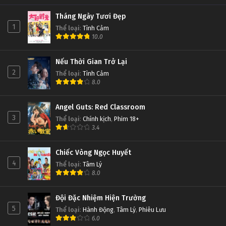
Tháng Ngày Tươi Đẹp
1
Thể loại
:
Tình Cảm
10.0
Nếu Thời Gian Trở Lại
2
Thể loại
:
Tình Cảm
8.0
Angel Guts: Red Classroom
3
Thể loại
:
Chính kịch
,
Phim 18+
3.4
Chiếc Vòng Ngọc Huyết
4
Thể loại
:
Tâm Lý
8.0
Đội Đặc Nhiệm Hiện Trường
5
Thể loại
:
Hành Động
,
Tâm Lý
,
Phiêu Lưu
6.0