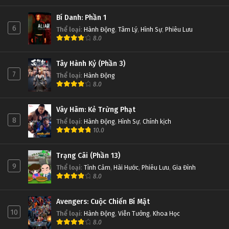
Bí Danh: Phần 1
6
Thể loại
:
Hành Động
,
Tâm Lý
,
Hình Sự
,
Phiêu Lưu
8.0
Tây Hành Kỷ (Phần 3)
7
Thể loại
:
Hành Động
8.0
Vây Hãm: Kẻ Trừng Phạt
8
Thể loại
:
Hành Động
,
Hình Sự
,
Chính kịch
10.0
Trạng Cãi (Phần 13)
9
Thể loại
:
Tình Cảm
,
Hài Hước
,
Phiêu Lưu
,
Gia Đình
8.0
Avengers: Cuộc Chiến Bí Mật
10
Thể loại
:
Hành Động
,
Viễn Tưởng
,
Khoa Học
8.0