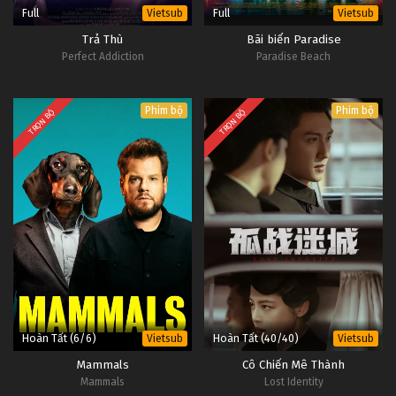
Full
Full
Vietsub
Vietsub
Trả Thù
Bãi biển Paradise
Perfect Addiction
Paradise Beach
Phim bộ
Phim bộ
TRỌN BỘ
TRỌN BỘ
Hoàn Tất (6/6)
Hoàn Tất (40/40)
Vietsub
Vietsub
Mammals
Cô Chiến Mê Thành
Mammals
Lost Identity