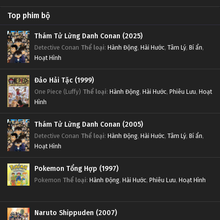
Top phim bộ
Thám Tử Lừng Danh Conan (2025)
Detective Conan
Thể loại
:
Hành Động
,
Hài Hước
,
Tâm Lý
,
Bí ẩn
,
Hoạt Hình
Đảo Hải Tặc (1999)
One Piece (Luffy)
Thể loại
:
Hành Động
,
Hài Hước
,
Phiêu Lưu
,
Hoạt
Hình
Thám Tử Lừng Danh Conan (2005)
Detective Conan
Thể loại
:
Hành Động
,
Hài Hước
,
Tâm Lý
,
Bí ẩn
,
Hoạt Hình
Pokemon Tổng Hợp (1997)
Pokemon
Thể loại
:
Hành Động
,
Hài Hước
,
Phiêu Lưu
,
Hoạt Hình
Naruto Shippuden (2007)