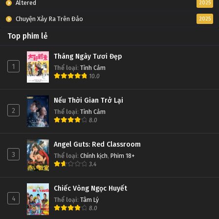
Altered
2025
Chuyện Xảy Ra Trên Đảo
2025
Top phim lẻ
Tháng Ngày Tươi Đẹp
1
Thể loại
:
Tình Cảm
10.0
Nếu Thời Gian Trở Lại
2
Thể loại
:
Tình Cảm
8.0
Angel Guts: Red Classroom
3
Thể loại
:
Chính kịch
,
Phim 18+
3.4
Chiếc Vòng Ngọc Huyết
4
Thể loại
:
Tâm Lý
8.0