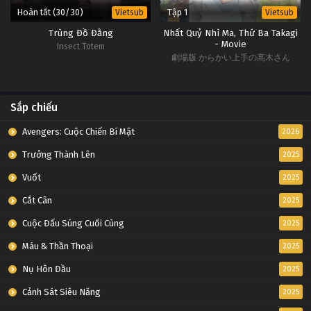
Hoàn tất (30/30)
Tập 1
Vietsub
Vietsub
Trùng Đồ Đằng
Nhất Quỷ Nhì Ma, Thứ Ba Takagi
- Movie
Insect Totem
劇場版 からかい上手の高木さん
Sắp chiếu
Avengers: Cuộc Chiến Bí Mật
2026
Trưởng Thành Lên
2025
Vuốt
2025
Cắt Cân
2025
Cuộc Đấu Súng Cuối Cùng
2025
Máu & Thần Thoại
2025
Nụ Hôn Đầu
2025
Cảnh Sát Siêu Năng
2025