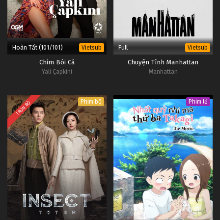
Hoàn Tất (101/101)
Full
Vietsub
Vietsub
Chim Bói Cá
Chuyện Tình Manhattan
Yali Çapkini
Manhattan
Phim bộ
Phim lẻ
TRỌN BỘ