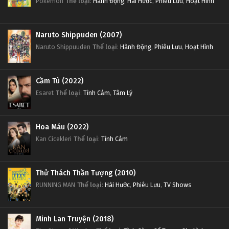
Pokemon
Thể loại
:
Hành Động
,
Hài Hước
,
Phiêu Lưu
,
Hoạt Hình
Naruto Shippuden (2007)
Naruto Shippuuden
Thể loại
:
Hành Động
,
Phiêu Lưu
,
Hoạt Hình
Cầm Tù (2022)
Esaret
Thể loại
:
Tình Cảm
,
Tâm Lý
Hoa Máu (2022)
Kan Cicekleri
Thể loại
:
Tình Cảm
Thử Thách Thần Tượng (2010)
RUNNING MAN
Thể loại
:
Hài Hước
,
Phiêu Lưu
,
TV Shows
Minh Lan Truyện (2018)