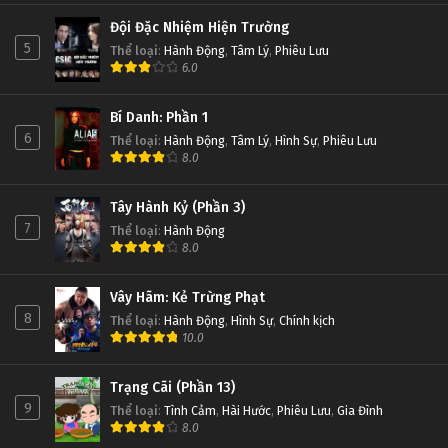
Đội Đặc Nhiệm Hiện Trường
5
Thể loại
:
Hành Động
,
Tâm Lý
,
Phiêu Lưu
6.0
Bí Danh: Phần 1
6
Thể loại
:
Hành Động
,
Tâm Lý
,
Hình Sự
,
Phiêu Lưu
8.0
Tây Hành Kỷ (Phần 3)
7
Thể loại
:
Hành Động
8.0
Vây Hãm: Kẻ Trừng Phạt
8
Thể loại
:
Hành Động
,
Hình Sự
,
Chính kịch
10.0
Trạng Cãi (Phần 13)
9
Thể loại
:
Tình Cảm
,
Hài Hước
,
Phiêu Lưu
,
Gia Đình
8.0