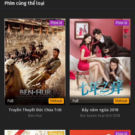
Phim cùng thể loại
Phim lẻ
Phim lẻ
Full
Full
Vietsub
Vietsub
Truyền Thuyết Đức Chúa Trời
Bảy năm ngứa 2018
Ben-Hur
the Seven Year Itch 2018
Phim bộ
Phim lẻ