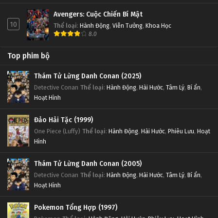
Avengers: Cuộc Chiến Bí Mật
10
Thể loại
:
Hành Động
,
Viễn Tưởng
,
Khoa Học
8.0
Top phim bộ
Thám Tử Lừng Danh Conan (2025)
Detective Conan
Thể loại
:
Hành Động
,
Hài Hước
,
Tâm Lý
,
Bí ẩn
,
Hoạt Hình
Đảo Hải Tặc (1999)
One Piece (Luffy)
Thể loại
:
Hành Động
,
Hài Hước
,
Phiêu Lưu
,
Hoạt
Hình
Thám Tử Lừng Danh Conan (2005)
Detective Conan
Thể loại
:
Hành Động
,
Hài Hước
,
Tâm Lý
,
Bí ẩn
,
Hoạt Hình
Pokemon Tổng Hợp (1997)