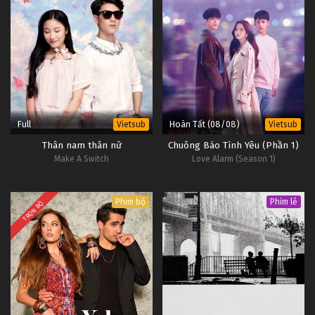
Full
Hoàn Tất (08/08)
Vietsub
Vietsub
Thân nam thân nữ
Chuông Báo Tình Yêu (Phần 1)
Make A Switch
Love Alarm (Season 1)
Phim bộ
Phim lẻ
TRỌN BỘ