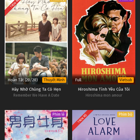
TRỌN BỘ
Hoàn Tất (20/20)
Full
Thuyết Minh
Vietsub
Hãy Nhớ Chúng Ta Có Hẹn
Hiroshima Tình Yêu Của Tôi
Remember We Have A Date
Hiroshima mon amour
Phim lẻ
Phim bộ
TRỌN BỘ