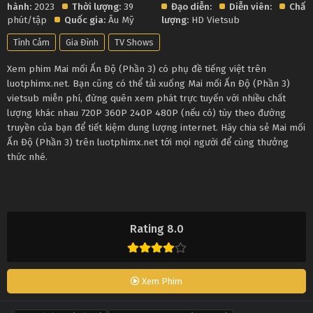
hành:
2023
Thời lượng:
39
Đạo diễn:
Diễn viên:
Chất
phút/tập
Quốc gia:
Âu Mỹ
lượng:
HD Vietsub
Tình Cảm
Gia Đình
TV Shows
Xem phim Mai mối Ấn Độ (Phần 3) có phụ đề tiếng việt trên
luotphimx.net. Bạn cũng có thể tải xuống Mai mối Ấn Độ (Phần 3)
vietsub miễn phí, đừng quên xem phát trực tuyến với nhiều chất
lượng khác nhau 720P 360P 240P 480P (nếu có) tùy theo đường
truyền của bạn để tiết kiệm dung lượng internet. Hãy chia sẻ Mai mối
Ấn Độ (Phần 3) trên luotphimx.net tới mọi người để cùng thưởng
thức nhé.
Rating 8.0
Xem Phim