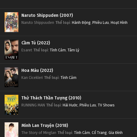
Naruto Shippuden (2007)
Naruto Shippuuden
Thể loại
:
Hành Động
,
Phiêu Lưu
,
Hoạt Hình
Cầm Tù (2022)
Esaret
Thể loại
:
Tình Cảm
,
Tâm Lý
Hoa Máu (2022)
Kan Cicekleri
Thể loại
:
Tình Cảm
Thử Thách Thần Tượng (2010)
RUNNING MAN
Thể loại
:
Hài Hước
,
Phiêu Lưu
,
TV Shows
Minh Lan Truyện (2018)
The Story of Minglan
Thể loại
:
Tình Cảm
,
Cổ Trang
,
Gia Đình