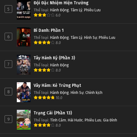
Đội Đặc Nhiệm Hiện Trường
5
Thể loại
:
Hành Động
,
Tâm Lý
,
Phiêu Lưu
6.0
Bí Danh: Phần 1
6
Thể loại
:
Hành Động
,
Tâm Lý
,
Hình Sự
,
Phiêu Lưu
8.0
Tây Hành Kỷ (Phần 3)
7
Thể loại
:
Hành Động
8.0
Vây Hãm: Kẻ Trừng Phạt
8
Thể loại
:
Hành Động
,
Hình Sự
,
Chính kịch
10.0
Trạng Cãi (Phần 13)
9
Thể loại
:
Tình Cảm
,
Hài Hước
,
Phiêu Lưu
,
Gia Đình
8.0