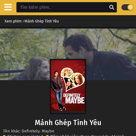
Xem phim
›
Mảnh Ghép Tình Yêu
Mảnh Ghép Tình Yêu
Tên khác: Definitely, Maybe