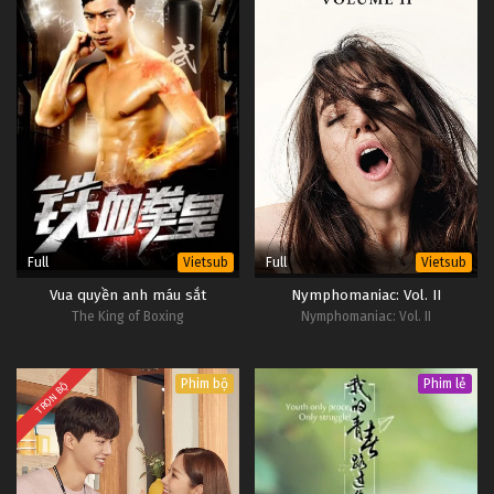
Full
Full
Vietsub
Vietsub
Vua quyền anh máu sắt
Nymphomaniac: Vol. II
The King of Boxing
Nymphomaniac: Vol. II
Phim bộ
Phim lẻ
TRỌN BỘ