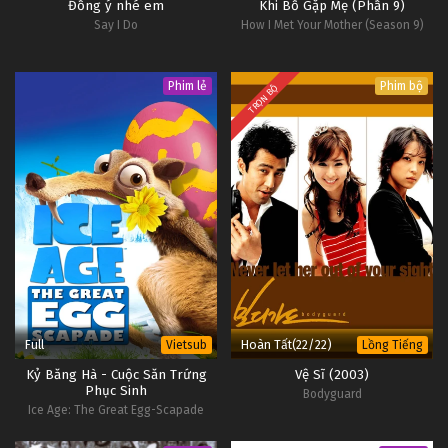
Đồng ý nhé em
Khi Bố Gặp Mẹ (Phần 9)
Say I Do
How I Met Your Mother (Season 9)
Phim lẻ
Phim bộ
TRỌN BỘ
Full
Hoàn Tất(22/22)
Vietsub
Lồng Tiếng
Kỷ Băng Hà - Cuộc Săn Trứng
Vệ Sĩ (2003)
Phục Sinh
Bodyguard
Ice Age: The Great Egg-Scapade