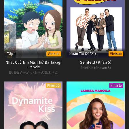
Tập 1
Hoàn Tất (21/21)
Vietsub
Vietsub
Nhất Quỷ Nhì Ma, Thứ Ba Takagi
Seinfeld (Phần 5)
- Movie
Seinfeld (Season 5)
劇場版 からかい上手の高木さん
Phim bộ
Phim lẻ