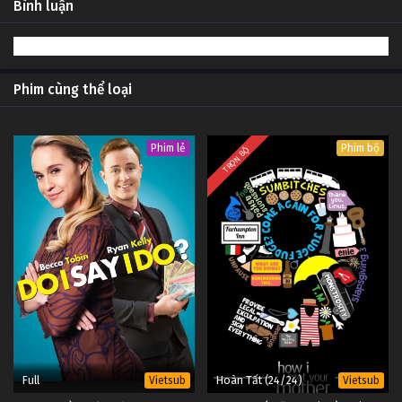
Bình luận
4
Mặt Dày (Phần 5) Tập 4
Vietsub
#1
3
Mặt Dày (Phần 5) Tập 3
Vietsub
#1
Phim cùng thể loại
2
Mặt Dày (Phần 5) Tập 2
Vietsub
#1
Phim lẻ
Phim bộ
TRỌN BỘ
1
Mặt Dày (Phần 5) Tập 1
Vietsub
#1
Full
Hoàn Tất (24/24)
Vietsub
Vietsub