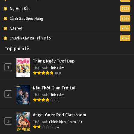
Nụ Hôn Đầu
2025
Cảnh Sát Siêu Năng
2025
Altered
2025
Chuyện Xảy Ra Trên Đảo
2025
Top phim lẻ
Tháng Ngày Tươi Đẹp
1
Thể loại
:
Tình Cảm
10.0
Nếu Thời Gian Trở Lại
2
Thể loại
:
Tình Cảm
8.0
Angel Guts: Red Classroom
3
Thể loại
:
Chính kịch
,
Phim 18+
3.4