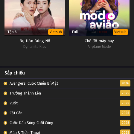
Tập 6
Full
Vietsub
Vietsub
Nụ Hôn Bùng Nổ
Chế độ máy bay
Dynamite Kiss
Airplane Mode
Sắp chiếu
Avengers: Cuộc Chiến Bí Mật
2026
Trưởng Thành Lên
2025
Vuốt
2025
Cắt Cân
2025
Cuộc Đấu Súng Cuối Cùng
2025
Máu & Thần Thoại
2025