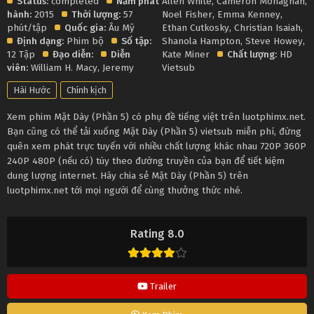
Status:
completed
Năm phát
Allen White
,
Cameron Monaghan
,
hành:
2015
Thời lượng:
57
Noel Fisher
,
Emma Kenney
,
phút/tập
Quốc gia:
Âu Mỹ
Ethan Cutkosky
,
Christian Isaiah
,
Định dạng:
Phim bộ
Số tập:
Shanola Hampton
,
Steve Howey
,
12 Tập
Đạo diễn:
Diễn
Kate Miner
Chất lượng:
HD
viên:
William H. Macy
,
Jeremy
Vietsub
Hài Hước
Chính kịch
Xem phim Mặt Dày (Phần 5) có phụ đề tiếng việt trên luotphimx.net.
Bạn cũng có thể tải xuống Mặt Dày (Phần 5) vietsub miễn phí, đừng
quên xem phát trực tuyến với nhiều chất lượng khác nhau 720P 360P
240P 480P (nếu có) tùy theo đường truyền của bạn để tiết kiệm
dung lượng internet. Hãy chia sẻ Mặt Dày (Phần 5) trên
luotphimx.net tới mọi người để cùng thưởng thức nhé.
Rating 8.0
Trailer