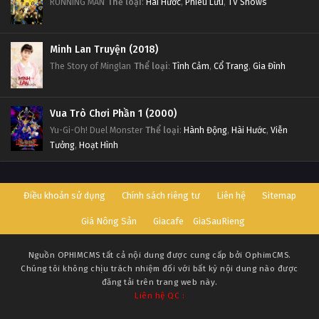
RUNNING MAN
Thể loại
:
Hài Hước
,
Phiêu Lưu
,
TV Shows
Minh Lan Truyện (2018)
The Story of Minglan
Thể loại
:
Tình Cảm
,
Cổ Trang
,
Gia Đình
Vua Trò Chơi Phần 1 (2000)
Yu-Gi-Oh! Duel Monster
Thể loại
:
Hành Động
,
Hài Hước
,
Viễn
Tưởng
,
Hoạt Hình
Điều khoản sử dụng
Chính sách riêng tư
Liên hệ
Sitemap
Giá Nông Sản
Giacafe
GiaSauRieng
Nguồn
OPHIMCMS
tất cả nội dung được cung cấp bởi OphimCMS.
Chúng tôi không chịu trách nhiệm đối với bất kỳ nội dung nào được
đăng tải trên trang web này.
Liên hệ QC :