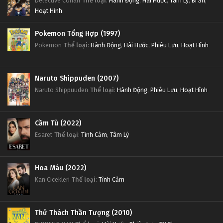
Detective Conan
Thể loại
:
Hành Động
,
Hài Hước
,
Tâm Lý
,
Bí ẩn
,
Hoạt Hình
Pokemon Tổng Hợp (1997)
Pokemon
Thể loại
:
Hành Động
,
Hài Hước
,
Phiêu Lưu
,
Hoạt Hình
Naruto Shippuden (2007)
Naruto Shippuuden
Thể loại
:
Hành Động
,
Phiêu Lưu
,
Hoạt Hình
Cầm Tù (2022)
Esaret
Thể loại
:
Tình Cảm
,
Tâm Lý
Hoa Máu (2022)
Kan Cicekleri
Thể loại
:
Tình Cảm
Thử Thách Thần Tượng (2010)