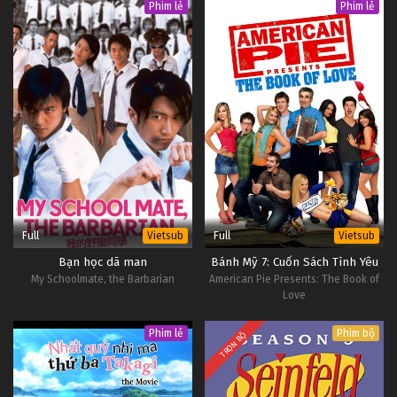
Phim lẻ
Phim lẻ
Full
Full
Vietsub
Vietsub
Bạn học dã man
Bánh Mỹ 7: Cuốn Sách Tình Yêu
My Schoolmate, the Barbarian
American Pie Presents: The Book of
Love
Phim lẻ
Phim bộ
TRỌN BỘ