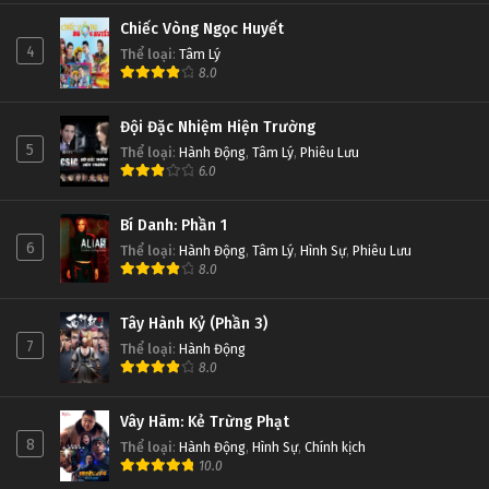
Chiếc Vòng Ngọc Huyết
4
Thể loại
:
Tâm Lý
8.0
Đội Đặc Nhiệm Hiện Trường
5
Thể loại
:
Hành Động
,
Tâm Lý
,
Phiêu Lưu
6.0
Bí Danh: Phần 1
6
Thể loại
:
Hành Động
,
Tâm Lý
,
Hình Sự
,
Phiêu Lưu
8.0
Tây Hành Kỷ (Phần 3)
7
Thể loại
:
Hành Động
8.0
Vây Hãm: Kẻ Trừng Phạt
8
Thể loại
:
Hành Động
,
Hình Sự
,
Chính kịch
10.0