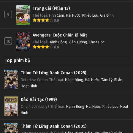
Trạng Cãi (Phần 13)
9
Thể loại
:
Tình Cảm
,
Hài Hước
,
Phiêu Lưu
,
Gia Đình
8.0
Avengers: Cuộc Chiến Bí Mật
10
Thể loại
:
Hành Động
,
Viễn Tưởng
,
Khoa Học
8.0
Top phim bộ
Thám Tử Lừng Danh Conan (2025)
Detective Conan
Thể loại
:
Hành Động
,
Hài Hước
,
Tâm Lý
,
Bí ẩn
,
Hoạt Hình
Đảo Hải Tặc (1999)
One Piece (Luffy)
Thể loại
:
Hành Động
,
Hài Hước
,
Phiêu Lưu
,
Hoạt
Hình
Thám Tử Lừng Danh Conan (2005)