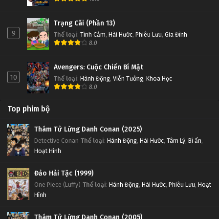
Trạng Cãi (Phần 13)
9
Thể loại
:
Tình Cảm
,
Hài Hước
,
Phiêu Lưu
,
Gia Đình
8.0
Avengers: Cuộc Chiến Bí Mật
10
Thể loại
:
Hành Động
,
Viễn Tưởng
,
Khoa Học
8.0
Top phim bộ
Thám Tử Lừng Danh Conan (2025)
Detective Conan
Thể loại
:
Hành Động
,
Hài Hước
,
Tâm Lý
,
Bí ẩn
,
Hoạt Hình
Đảo Hải Tặc (1999)
One Piece (Luffy)
Thể loại
:
Hành Động
,
Hài Hước
,
Phiêu Lưu
,
Hoạt
Hình
Thám Tử Lừng Danh Conan (2005)