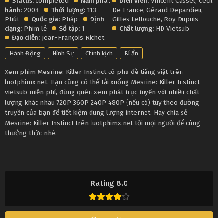
Status:
completed
Năm phát
Diễn viên:
Vincent Cassel
,
Cécile
hành:
2008
Thời lượng:
113
De France
,
Gérard Depardieu
,
Phút
Quốc gia:
Pháp
Định
Gilles Lellouche
,
Roy Dupuis
dạng:
Phim lẻ
Số tập:
1
Chất lượng:
HD Vietsub
Đạo diễn:
Jean-François Richet
Hành Động
Hình Sự
Chính kịch
Bí ẩn
Xem phim Mesrine: Killer Instinct có phụ đề tiếng việt trên
luotphimx.net. Bạn cũng có thể tải xuống Mesrine: Killer Instinct
vietsub miễn phí, đừng quên xem phát trực tuyến với nhiều chất
lượng khác nhau 720P 360P 240P 480P (nếu có) tùy theo đường
truyền của bạn để tiết kiệm dung lượng internet. Hãy chia sẻ
Mesrine: Killer Instinct trên luotphimx.net tới mọi người để cùng
thưởng thức nhé.
Rating 8.0