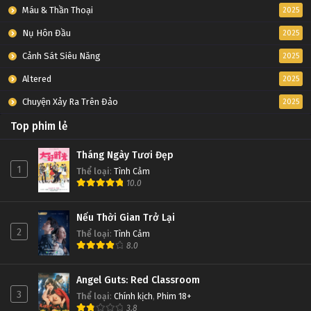
Máu & Thần Thoại
2025
Nụ Hôn Đầu
2025
Cảnh Sát Siêu Năng
2025
Altered
2025
Chuyện Xảy Ra Trên Đảo
2025
Top phim lẻ
Tháng Ngày Tươi Đẹp
1
Thể loại
:
Tình Cảm
10.0
Nếu Thời Gian Trở Lại
2
Thể loại
:
Tình Cảm
8.0
Angel Guts: Red Classroom
3
Thể loại
:
Chính kịch
,
Phim 18+
3.8