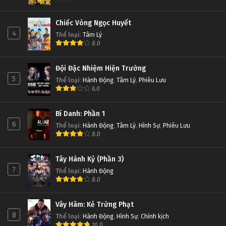
Chiếc Vòng Ngọc Huyết
4
Thể loại
:
Tâm Lý
8.0
Đội Đặc Nhiệm Hiện Trường
5
Thể loại
:
Hành Động
,
Tâm Lý
,
Phiêu Lưu
6.0
Bí Danh: Phần 1
6
Thể loại
:
Hành Động
,
Tâm Lý
,
Hình Sự
,
Phiêu Lưu
8.0
Tây Hành Kỷ (Phần 3)
7
Thể loại
:
Hành Động
8.0
Vây Hãm: Kẻ Trừng Phạt
8
Thể loại
:
Hành Động
,
Hình Sự
,
Chính kịch
10.0