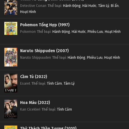
Detective Conan
Thể loại
:
Hành Động
,
Hài Hước
,
Tâm Lý
,
Bí ẩn
,
Hoạt Hình
Pokemon Tổng Hợp (1997)
Pokemon
Thể loại
:
Hành Động
,
Hài Hước
,
Phiêu Lưu
,
Hoạt Hình
Naruto Shippuden (2007)
Naruto Shippuuden
Thể loại
:
Hành Động
,
Phiêu Lưu
,
Hoạt Hình
Cầm Tù (2022)
Esaret
Thể loại
:
Tình Cảm
,
Tâm Lý
Hoa Máu (2022)
Kan Cicekleri
Thể loại
:
Tình Cảm
Thử Thách Thần Tượng (2010)