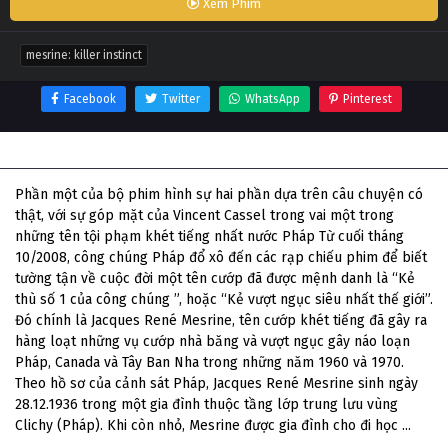
Xem Phim
mesrine: killer instinct
Facebook
Twitter
WhatsApp
Pinterest
Thông tin phim Mesrine: Killer Instinct
Phần một của bộ phim hình sự hai phần dựa trên câu chuyện có
thật, với sự góp mặt của Vincent Cassel trong vai một trong
những tên tội phạm khét tiếng nhất nước Pháp Từ cuối tháng
10/2008, công chúng Pháp đổ xô đến các rạp chiếu phim để biết
tường tận về cuộc đời một tên cướp đã được mệnh danh là “Kẻ
thù số 1 của công chúng ”, hoặc “Kẻ vượt ngục siêu nhất thế giới”.
Đó chính là Jacques René Mesrine, tên cướp khét tiếng đã gây ra
hàng loạt những vụ cướp nhà băng và vượt ngục gây náo loạn
Pháp, Canada và Tây Ban Nha trong những năm 1960 và 1970.
Theo hồ sơ của cảnh sát Pháp, Jacques René Mesrine sinh ngày
28.12.1936 trong một gia đình thuộc tầng lớp trung lưu vùng
Clichy (Pháp). Khi còn nhỏ, Mesrine được gia đình cho đi học ...