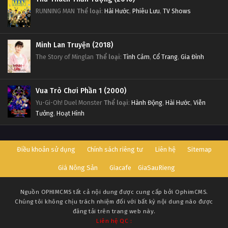
RUNNING MAN
Thể loại
:
Hài Hước
,
Phiêu Lưu
,
TV Shows
Minh Lan Truyện (2018)
The Story of Minglan
Thể loại
:
Tình Cảm
,
Cổ Trang
,
Gia Đình
Vua Trò Chơi Phần 1 (2000)
Yu-Gi-Oh! Duel Monster
Thể loại
:
Hành Động
,
Hài Hước
,
Viễn
Tưởng
,
Hoạt Hình
Điều khoản sử dụng
Chính sách riêng tư
Liên hệ
Sitemap
Giá Nông Sản
Giacafe
GiaSauRieng
Nguồn
OPHIMCMS
tất cả nội dung được cung cấp bởi OphimCMS.
Chúng tôi không chịu trách nhiệm đối với bất kỳ nội dung nào được
đăng tải trên trang web này.
Liên hệ QC :