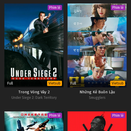
Phim lẻ
Phim lẻ
Full
Full
Vietsub
Vietsub
Trong Vòng Vây 2
Những Kẻ Buôn Lậu
Under Siege 2: Dark Territory
Smugglers
Phim lẻ
Phim lẻ