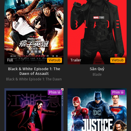
Full
Trailer
Vietsub
Vietsub
Black & White Episode 1: The
Săn Quỷ
Dawn of Assault
Blade
Black & White Episode 1: The Dawn
of Assault
Phim lẻ
Phim lẻ