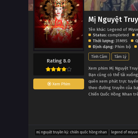
Mị Nguyệt Tru
Tên khác: Legend of Miyue
Status:
completed
Thời lượng:
31M9S
Q
Định dạng:
Phim bộ
Tình Cảm
Tâm Lý
Rating 8.0
Xem phim Mị Nguyệt Truyề
Bạn cũng có thể tải xuốn
quên xem phát trực tuyến
Xem Phim
theo đường truyền của bạn
Chiến Quốc Hồng Nhan trê
mị nguyệt truyền kỳ: chiến quốc hồng nhan
legend of miyue: