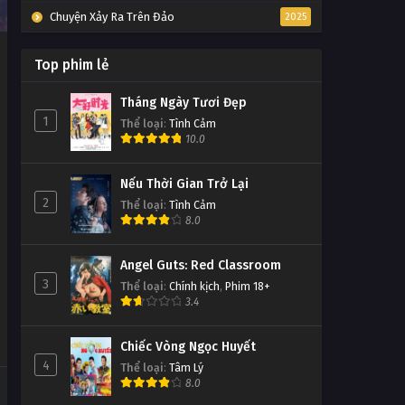
Chuyện Xảy Ra Trên Đảo
2025
Top phim lẻ
Tháng Ngày Tươi Đẹp
1
Thể loại
:
Tình Cảm
10.0
Nếu Thời Gian Trở Lại
2
Thể loại
:
Tình Cảm
8.0
Angel Guts: Red Classroom
3
Thể loại
:
Chính kịch
,
Phim 18+
3.4
Chiếc Vòng Ngọc Huyết
4
Thể loại
:
Tâm Lý
8.0