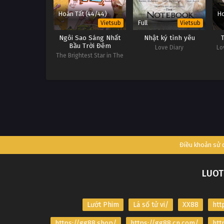
Hoàn Tất (44/44)
Ho
Full
Vietsub
Vietsub
Ngôi Sao Sáng Nhất
Nhật ký tình yêu
Bầu Trời Đêm
Love Diary
Lo
The Brightest Star in The
Sky
Điều khoản sử
LUOT
Lướt Phim
Lá số tử vi/
XX88
htt
https://gg88.shop/
https://gg88.cn.com/
htt