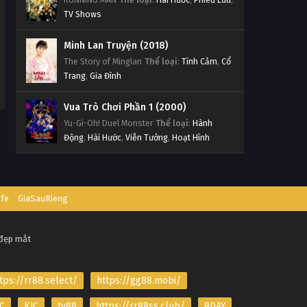
TV Shows
Minh Lan Truyện (2018)
The Story of Minglan
Thể loại
:
Tình Cảm
,
Cổ
Trang
,
Gia Đình
Vua Trò Chơi Phần 1 (2000)
Yu-Gi-Oh! Duel Monster
Thể loại
:
Hành
Động
,
Hài Hước
,
Viễn Tưởng
,
Hoạt Hình
afe
GiaSauRieng
 đẹp mắt
tps://rr88.select/
https://gg88.mobi/
C
KJC
tv88
https://rr88ss.club/
8DAY