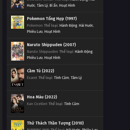
Hước
,
Tâm Lý
,
Bí ẩn
,
Hoạt Hình
Pokemon Tổng Hợp (1997)
Pokemon
Thể loại
:
Hành Động
,
Hài Hước
,
Phiêu Lưu
,
Hoạt Hình
Naruto Shippuden (2007)
Naruto Shippuuden
Thể loại
:
Hành Động
,
Phiêu Lưu
,
Hoạt Hình
Cầm Tù (2022)
Esaret
Thể loại
:
Tình Cảm
,
Tâm Lý
Hoa Máu (2022)
Kan Cicekleri
Thể loại
:
Tình Cảm
Thử Thách Thần Tượng (2010)
RUNNING MAN
Thể loại
:
Hài Hước
,
Phiêu Lưu
,