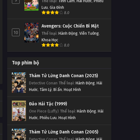
9
Thể loại
:
Tình Cảm
,
Hài Hước
,
Phiêu
Lưu
,
Gia Đình
8.0
Avengers: Cuộc Chiến Bí Mật
10
Thể loại
:
Hành Động
,
Viễn Tưởng
,
Khoa Học
8.0
Top phim bộ
Thám Tử Lừng Danh Conan (2025)
Detective Conan
Thể loại
:
Hành Động
,
Hài
Hước
,
Tâm Lý
,
Bí ẩn
,
Hoạt Hình
Đảo Hải Tặc (1999)
One Piece (Luffy)
Thể loại
:
Hành Động
,
Hài
Hước
,
Phiêu Lưu
,
Hoạt Hình
Thám Tử Lừng Danh Conan (2005)
Detective Conan
Thể loại
:
Hành Động
,
Hài