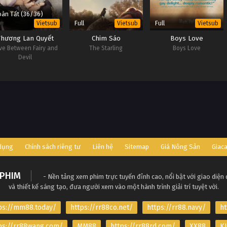
àn Tất (36/36)
Full
Full
Vietsub
Vietsub
Vietsub
Thương Lan Quyết
Chim Sáo
Boys Love
ve Between Fairy and
The Starling
Boys Love
Devil
 dụng
Chính sách riêng tư
Liên hệ
Sitemap
Giá Nông Sản
Giac
PHIM
- Nền tảng xem phim trực tuyến đỉnh cao, nổi bật với giao diện
và thiết kế sáng tạo, đưa người xem vào một hành trình giải trí tuyệt vời.
ps://mm88.today/
https://rr88co.net/
https://rr88.navy/
ht
ps://rr88wang.com/
MM88
https://rr88rd.com/
XX88
KJ