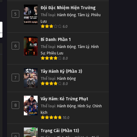
Đội Đặc Nhiệm Hiện Trường
5
Thể loại
:
Hành Động
,
Tâm Lý
,
Phiêu
Lưu
6.0
Bí Danh: Phần 1
6
Thể loại
:
Hành Động
,
Tâm Lý
,
Hình
Sự
,
Phiêu Lưu
8.0
Tây Hành Kỷ (Phần 3)
7
Thể loại
:
Hành Động
8.0
Vây Hãm: Kẻ Trừng Phạt
8
Thể loại
:
Hành Động
,
Hình Sự
,
Chính
kịch
10.0
Trạng Cãi (Phần 13)