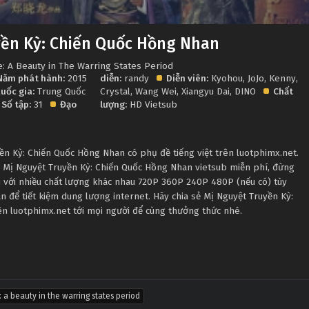
yền Kỳ: Chiến Quốc Hồng Nhan
: A Beauty in The Warring States Period
Năm phát hành:
2015
diễn:
randy
Diễn viên:
Kyohou
,
JoJo
,
Kenny
,
uốc gia:
Trung Quốc
Crystal
,
Wang Wei
,
Xiangyu Dai
,
DINO
Chất
Số tập:
31
Đạo
lượng:
HD Vietsub
n Kỳ: Chiến Quốc Hồng Nhan có phụ đề tiếng việt trên luotphimx.net.
g Mị Nguyệt Truyền Kỳ: Chiến Quốc Hồng Nhan vietsub miễn phí, đừng
 với nhiều chất lượng khác nhau 720P 360P 240P 480P (nếu có) tùy
 để tiết kiệm dung lượng internet. Hãy chia sẻ Mị Nguyệt Truyền Kỳ:
n luotphimx.net tới mọi người để cùng thưởng thức nhé.
 a beauty in the warring states period