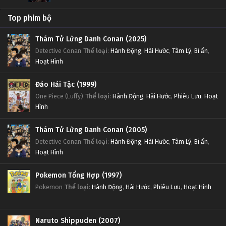
Top phim bộ
Thám Tử Lừng Danh Conan (2025)
Detective Conan
Thể loại
:
Hành Động
,
Hài Hước
,
Tâm Lý
,
Bí ẩn
,
Hoạt Hình
Đảo Hải Tặc (1999)
One Piece (Luffy)
Thể loại
:
Hành Động
,
Hài Hước
,
Phiêu Lưu
,
Hoạt
Hình
Thám Tử Lừng Danh Conan (2005)
Detective Conan
Thể loại
:
Hành Động
,
Hài Hước
,
Tâm Lý
,
Bí ẩn
,
Hoạt Hình
Pokemon Tổng Hợp (1997)
Pokemon
Thể loại
:
Hành Động
,
Hài Hước
,
Phiêu Lưu
,
Hoạt Hình
Naruto Shippuden (2007)