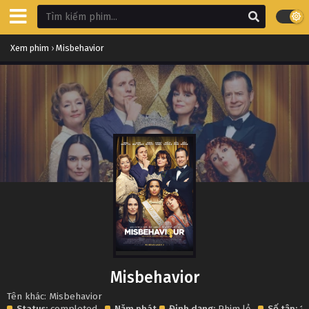
Xem phim
›
Misbehavior
Misbehavior
Tên khác: Misbehavior
Status:
completed
Năm phát
Định dạng:
Phim lẻ
Số tập:
1