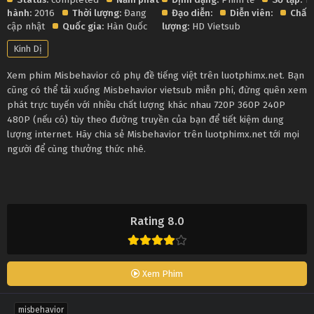
hành:
2016
Thời lượng:
Đang
Đạo diễn:
Diễn viên:
Chất
cập nhật
Quốc gia:
Hàn Quốc
lượng:
HD Vietsub
Kinh Dị
Xem phim Misbehavior có phụ đề tiếng việt trên luotphimx.net. Bạn
cũng có thể tải xuống Misbehavior vietsub miễn phí, đừng quên xem
phát trực tuyến với nhiều chất lượng khác nhau 720P 360P 240P
480P (nếu có) tùy theo đường truyền của bạn để tiết kiệm dung
lượng internet. Hãy chia sẻ Misbehavior trên luotphimx.net tới mọi
người để cùng thưởng thức nhé.
Rating 8.0
Xem Phim
misbehavior