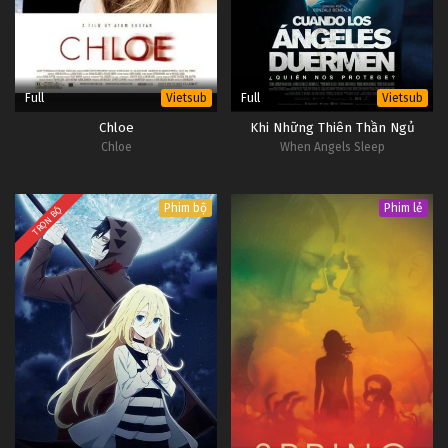
Full
Full
Vietsub
Vietsub
Chloe
Khi Những Thiên Thần Ngủ
Chloe
When Angels Sleep
Phim bộ
Phim lẻ
TRỌN BỘ