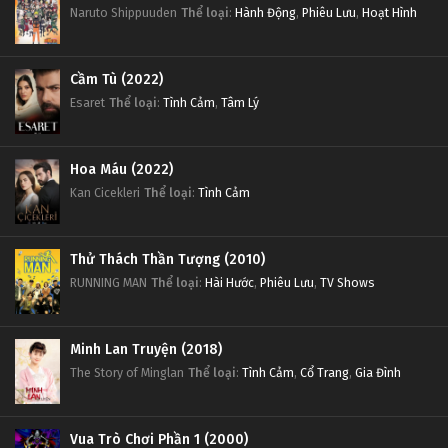
Naruto Shippuuden
Thể loại
:
Hành Động
,
Phiêu Lưu
,
Hoạt Hình
Cầm Tù (2022)
Esaret
Thể loại
:
Tình Cảm
,
Tâm Lý
Hoa Máu (2022)
Kan Cicekleri
Thể loại
:
Tình Cảm
Thử Thách Thần Tượng (2010)
RUNNING MAN
Thể loại
:
Hài Hước
,
Phiêu Lưu
,
TV Shows
Minh Lan Truyện (2018)
The Story of Minglan
Thể loại
:
Tình Cảm
,
Cổ Trang
,
Gia Đình
Vua Trò Chơi Phần 1 (2000)