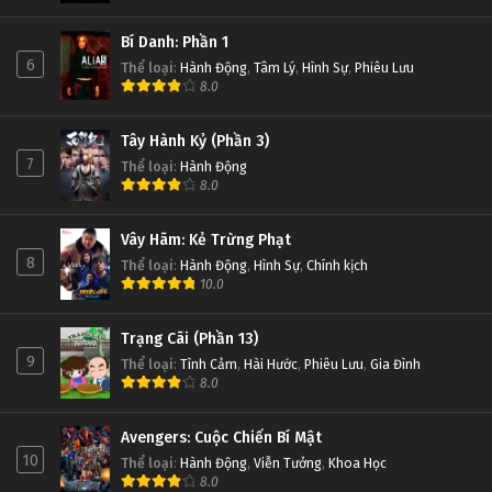
Bí Danh: Phần 1
6
Thể loại
:
Hành Động
,
Tâm Lý
,
Hình Sự
,
Phiêu Lưu
8.0
Tây Hành Kỷ (Phần 3)
7
Thể loại
:
Hành Động
8.0
Vây Hãm: Kẻ Trừng Phạt
8
Thể loại
:
Hành Động
,
Hình Sự
,
Chính kịch
10.0
Trạng Cãi (Phần 13)
9
Thể loại
:
Tình Cảm
,
Hài Hước
,
Phiêu Lưu
,
Gia Đình
8.0
Avengers: Cuộc Chiến Bí Mật
10
Thể loại
:
Hành Động
,
Viễn Tưởng
,
Khoa Học
8.0