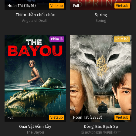
Hoàn Tất (16/16)
Full
Vietsub
Vietsub
Thiên thần chết chóc
Spring
Angels of Death
Spring
Phim lẻ
Phim bộ
Full
Hoàn Tất (23/23)
Vietsub
Vietsub
Quái Vật Đầm Lầy
Đông Bắc Bạch Sự
The Bayou
我在东北做白事的那些年