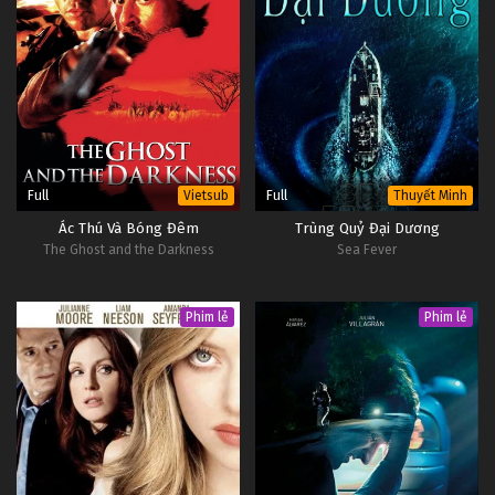
Full
Full
Vietsub
Thuyết Minh
Ác Thú Và Bóng Đêm
Trùng Quỷ Đại Dương
The Ghost and the Darkness
Sea Fever
Phim lẻ
Phim lẻ