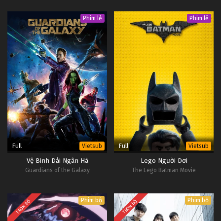
Phim lẻ
Phim lẻ
Full
Full
Vietsub
Vietsub
Vệ Binh Dải Ngân Hà
Lego Người Dơi
Guardians of the Galaxy
The Lego Batman Movie
Phim bộ
Phim bộ
TRỌN BỘ
TRỌN BỘ