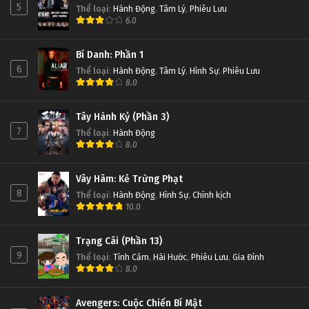
5
Thể loại
:
Hành Động
,
Tâm Lý
,
Phiêu Lưu
6.0
Bí Danh: Phần 1
6
Thể loại
:
Hành Động
,
Tâm Lý
,
Hình Sự
,
Phiêu Lưu
8.0
Tây Hành Kỷ (Phần 3)
7
Thể loại
:
Hành Động
8.0
Vây Hãm: Kẻ Trừng Phạt
8
Thể loại
:
Hành Động
,
Hình Sự
,
Chính kịch
10.0
Trạng Cãi (Phần 13)
9
Thể loại
:
Tình Cảm
,
Hài Hước
,
Phiêu Lưu
,
Gia Đình
8.0
Avengers: Cuộc Chiến Bí Mật