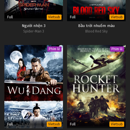
Full
Full
Vietsub
Vietsub
Người nhện 3
Bầu trời nhuốm máu
Spider-Man 3
Blood Red Sky
Phim lẻ
Phim lẻ
Full
Full
Vietsub
Vietsub