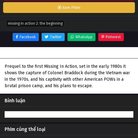
Xem Phim
missing in action 2: the beginning
Facebook
Twitter
WhatsApp
Pinterest
Thông tin phim Missing in Action 2: The Beginning
Prequel to the first Missing In Action, set in the early 1980s it
shows the capture of Colonel Braddock during the Vietnam war
in the 1970s, and his captivity with other American POWs in a
brutal prison camp, and his plans to escape.
Bình luận
Phim cùng thể loại