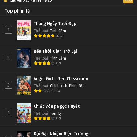
Chuyện Xảy Ra Trên Đảo
2025
Top phim lẻ
Tháng Ngày Tươi Đẹp
1
Thể loại
:
Tình Cảm
10.0
Nếu Thời Gian Trở Lại
2
Thể loại
:
Tình Cảm
8.0
Angel Guts: Red Classroom
3
Thể loại
:
Chính kịch
,
Phim 18+
3.4
Chiếc Vòng Ngọc Huyết
4
Thể loại
:
Tâm Lý
8.0
Đội Đặc Nhiệm Hiện Trường