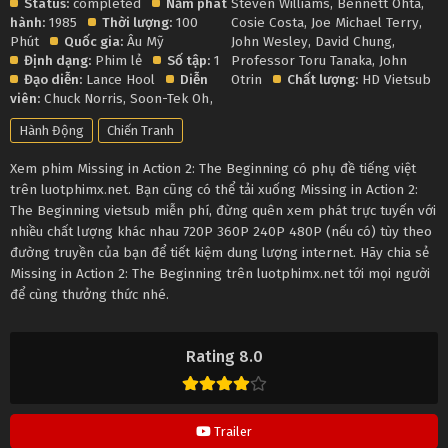
Status:
completed
Năm phát
Steven Williams
,
Bennett Ohta
,
hành:
1985
Thời lượng:
100
Cosie Costa
,
Joe Michael Terry
,
Phút
Quốc gia:
Âu Mỹ
John Wesley
,
David Chung
,
Định dạng:
Phim lẻ
Số tập:
1
Professor Toru Tanaka
,
John
Đạo diễn:
Lance Hool
Diễn
Otrin
Chất lượng:
HD Vietsub
viên:
Chuck Norris
,
Soon-Tek Oh
,
Hành Động
Chiến Tranh
Xem phim Missing in Action 2: The Beginning có phụ đề tiếng việt
trên luotphimx.net. Bạn cũng có thể tải xuống Missing in Action 2:
The Beginning vietsub miễn phí, đừng quên xem phát trực tuyến với
nhiều chất lượng khác nhau 720P 360P 240P 480P (nếu có) tùy theo
đường truyền của bạn để tiết kiệm dung lượng internet. Hãy chia sẻ
Missing in Action 2: The Beginning trên luotphimx.net tới mọi người
để cùng thưởng thức nhé.
Rating 8.0
Trailer