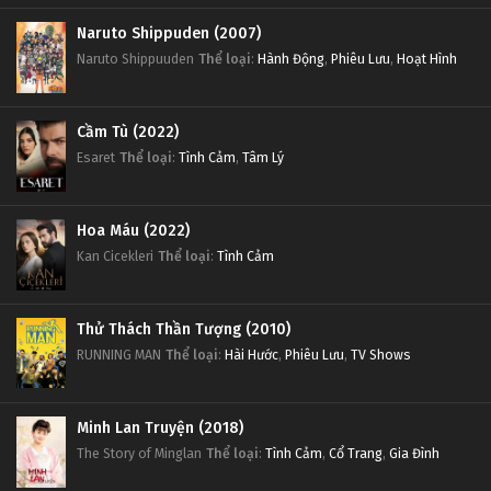
Naruto Shippuden (2007)
Naruto Shippuuden
Thể loại
:
Hành Động
,
Phiêu Lưu
,
Hoạt Hình
Cầm Tù (2022)
Esaret
Thể loại
:
Tình Cảm
,
Tâm Lý
Hoa Máu (2022)
Kan Cicekleri
Thể loại
:
Tình Cảm
Thử Thách Thần Tượng (2010)
RUNNING MAN
Thể loại
:
Hài Hước
,
Phiêu Lưu
,
TV Shows
Minh Lan Truyện (2018)
The Story of Minglan
Thể loại
:
Tình Cảm
,
Cổ Trang
,
Gia Đình