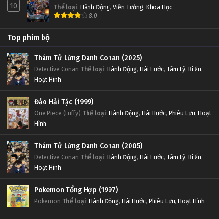
10
Thể loại
:
Hành Động
,
Viễn Tưởng
,
Khoa Học
8.0
Top phim bộ
Thám Tử Lừng Danh Conan (2025)
Detective Conan
Thể loại
:
Hành Động
,
Hài Hước
,
Tâm Lý
,
Bí ẩn
,
Hoạt Hình
Đảo Hải Tặc (1999)
One Piece (Luffy)
Thể loại
:
Hành Động
,
Hài Hước
,
Phiêu Lưu
,
Hoạt
Hình
Thám Tử Lừng Danh Conan (2005)
Detective Conan
Thể loại
:
Hành Động
,
Hài Hước
,
Tâm Lý
,
Bí ẩn
,
Hoạt Hình
Pokemon Tổng Hợp (1997)
Pokemon
Thể loại
:
Hành Động
,
Hài Hước
,
Phiêu Lưu
,
Hoạt Hình