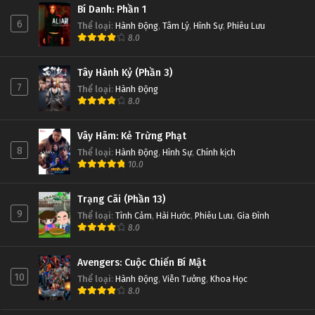
Bí Danh: Phần 1
6
Thể loại
:
Hành Động
,
Tâm Lý
,
Hình Sự
,
Phiêu Lưu
8.0
Tây Hành Kỷ (Phần 3)
7
Thể loại
:
Hành Động
8.0
Vây Hãm: Kẻ Trừng Phạt
8
Thể loại
:
Hành Động
,
Hình Sự
,
Chính kịch
10.0
Trạng Cãi (Phần 13)
9
Thể loại
:
Tình Cảm
,
Hài Hước
,
Phiêu Lưu
,
Gia Đình
8.0
Avengers: Cuộc Chiến Bí Mật
10
Thể loại
:
Hành Động
,
Viễn Tưởng
,
Khoa Học
8.0