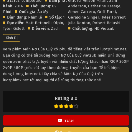
Status:
completed
Năm phát
Gilford
,
Allison Miller
,
Sam
hành:
2014
Thời lượng:
89
Anderson
,
Catherine Kresge
,
Phút
Quốc gia:
Âu Mỹ
Aimee Carrero
,
Griff Furst
,
Định dạng:
Phim lẻ
Số tập:
1
Geraldine Singer
,
Tyler Forrest
,
Đạo diễn:
Matt Bettinelli-Olpin
,
Julia Denton
,
Robert Belushi
Tyler Gillett
Diễn viên:
Zach
Chất lượng:
HD Vietsub
Kinh Dị
Xem phim Món Nợ Của Quỷ có phụ đề tiếng việt trên luotphimx.net.
Bạn cũng có thể tải xuống Món Nợ Của Quỷ vietsub miễn phí, đừng
quên xem phát trực tuyến với nhiều chất lượng khác nhau 720P 360P
240P 480P (nếu có) tùy theo đường truyền của bạn để tiết kiệm
dung lượng internet. Hãy chia sẻ Món Nợ Của Quỷ trên
luotphimx.net tới mọi người để cùng thưởng thức nhé.
Rating 8.0
Trailer