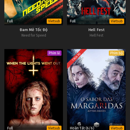
Full
Full
Vietsub
Vietsub
Đam Mê Tốc Độ
Hell Fest
Need for Speed
Hell Fest
Phim lẻ
Phim bộ
TRỌN BỘ
Full
Hoàn Tất (6/6)
Vietsub
Vietsub