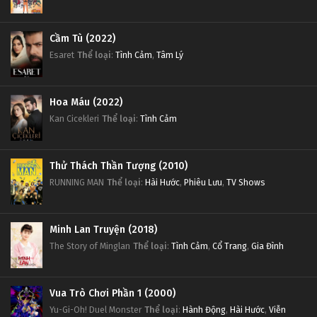
Cầm Tù (2022)
Esaret
Thể loại
:
Tình Cảm
,
Tâm Lý
Hoa Máu (2022)
Kan Cicekleri
Thể loại
:
Tình Cảm
Thử Thách Thần Tượng (2010)
RUNNING MAN
Thể loại
:
Hài Hước
,
Phiêu Lưu
,
TV Shows
Minh Lan Truyện (2018)
The Story of Minglan
Thể loại
:
Tình Cảm
,
Cổ Trang
,
Gia Đình
Vua Trò Chơi Phần 1 (2000)
Yu-Gi-Oh! Duel Monster
Thể loại
:
Hành Động
,
Hài Hước
,
Viễn