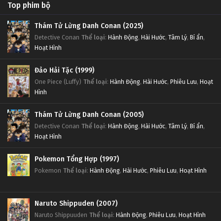
Top phim bộ
Thám Tử Lừng Danh Conan (2025)
Detective Conan
Thể loại
:
Hành Động
,
Hài Hước
,
Tâm Lý
,
Bí ẩn
,
Hoạt Hình
Đảo Hải Tặc (1999)
One Piece (Luffy)
Thể loại
:
Hành Động
,
Hài Hước
,
Phiêu Lưu
,
Hoạt
Hình
Thám Tử Lừng Danh Conan (2005)
Detective Conan
Thể loại
:
Hành Động
,
Hài Hước
,
Tâm Lý
,
Bí ẩn
,
Hoạt Hình
Pokemon Tổng Hợp (1997)
Pokemon
Thể loại
:
Hành Động
,
Hài Hước
,
Phiêu Lưu
,
Hoạt Hình
Naruto Shippuden (2007)
Naruto Shippuuden
Thể loại
:
Hành Động
,
Phiêu Lưu
,
Hoạt Hình