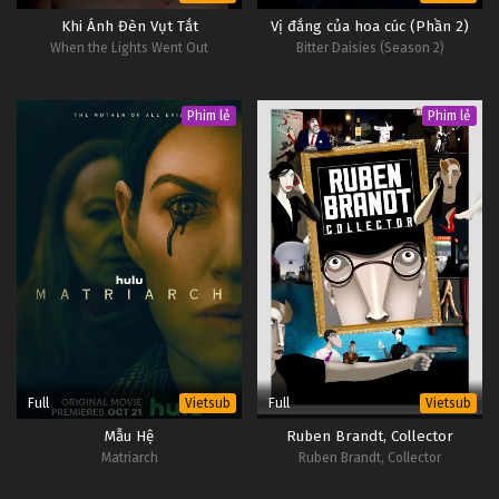
Khi Ánh Đèn Vụt Tắt
Vị đắng của hoa cúc (Phần 2)
When the Lights Went Out
Bitter Daisies (Season 2)
Phim lẻ
Phim lẻ
Full
Full
Vietsub
Vietsub
Mẫu Hệ
Ruben Brandt, Collector
Matriarch
Ruben Brandt, Collector