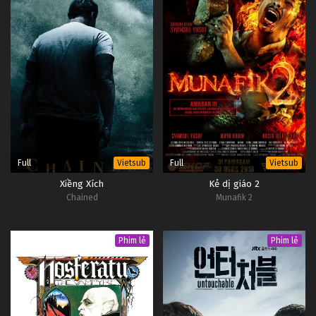
Full
Full
Vietsub
Vietsub
Xiềng Xích
Kẻ dị giáo 2
Chained
Munafik 2
Phim lẻ
Phim lẻ