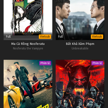
Full
Full
Vietsub
Vietsub
Ma Cà Rồng Nosferatu
Bất Khả Xâm Phạm
Nosferatu the Vampyre
Unbreakable
Phim lẻ
Phim lẻ