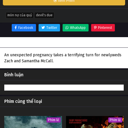
Xem Phim
món nợ của quỷ
devil's due
Facebook
Twitter
WhatsApp
Pinterest
Thông tin phim Món Nợ Của Quỷ
An unexpected pregnancy takes a terrifying turn for newlyweds
Zach and Samantha McCall.
Bình luận
Phim cùng thể loại
Phim lẻ
Phim lẻ