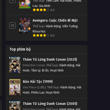
9
Thể loại
:
Tình Cảm
,
Hài Hước
,
Phiêu
Lưu
,
Gia Đình
8.0
Avengers: Cuộc Chiến Bí Mật
10
Thể loại
:
Hành Động
,
Viễn Tưởng
,
Khoa Học
8.0
Top phim bộ
Thám Tử Lừng Danh Conan (2025)
Detective Conan
Thể loại
:
Hành Động
,
Hài
Hước
,
Tâm Lý
,
Bí ẩn
,
Hoạt Hình
Đảo Hải Tặc (1999)
One Piece (Luffy)
Thể loại
:
Hành Động
,
Hài
Hước
,
Phiêu Lưu
,
Hoạt Hình
Thám Tử Lừng Danh Conan (2005)
Detective Conan
Thể loại
:
Hành Động
,
Hài