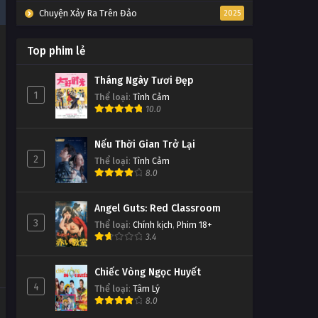
Chuyện Xảy Ra Trên Đảo
2025
Top phim lẻ
Tháng Ngày Tươi Đẹp
1
Thể loại
:
Tình Cảm
10.0
Nếu Thời Gian Trở Lại
2
Thể loại
:
Tình Cảm
8.0
Angel Guts: Red Classroom
3
Thể loại
:
Chính kịch
,
Phim 18+
3.4
Chiếc Vòng Ngọc Huyết
4
Thể loại
:
Tâm Lý
8.0