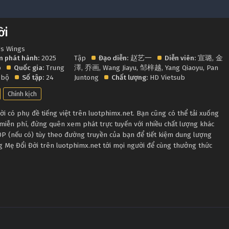
ời
's Wings
 phát hành:
2025
Tập
Đạo diễn:
赵艺一
Diễn viên:
宣璐
,
金
p
Quốc gia:
Trung
澤
,
乔画
,
Wang Jiayu
,
邹梓越
,
Yang Qiaoyu
,
Pan
 bộ
Số tập:
24
Juntong
Chất lượng:
HD Vietsub
Chính kịch
 có phụ đề tiếng việt trên luotphimx.net. Bạn cũng có thể tải xuống
miễn phí, đừng quên xem phát trực tuyến với nhiều chất lượng khác
 (nếu có) tùy theo đường truyền của bạn để tiết kiệm dung lượng
g Mẹ Đổi Đời trên luotphimx.net tới mọi người để cùng thưởng thức