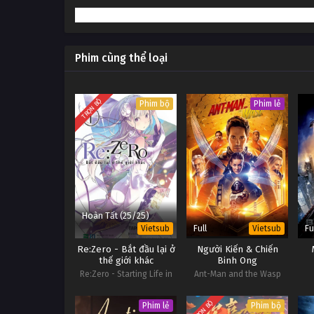
13
Mong Mẹ Đổi Đời Tập 13
12
Mong Mẹ Đổi Đời Tập 12
Phim cùng thể loại
11
Mong Mẹ Đổi Đời Tập 11
10
Mong Mẹ Đổi Đời Tập 10
TRỌN BỘ
Phim bộ
Phim lẻ
Hoàn Tất (25/25)
Full
Fu
Vietsub
Vietsub
Re:Zero - Bắt đầu lại ở
Người Kiến & Chiến
thế giới khác
Binh Ong
Re:Zero - Starting Life in
Ant-Man and the Wasp
Another World
TRỌN BỘ
Phim lẻ
Phim bộ