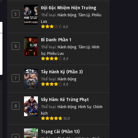
Đội Đặc Nhiệm Hiện Trường
5
Thể loại
:
Hành Động
,
Tâm Lý
,
Phiêu
Lưu
6.0
Bí Danh: Phần 1
6
Thể loại
:
Hành Động
,
Tâm Lý
,
Hình
Sự
,
Phiêu Lưu
8.0
Tây Hành Kỷ (Phần 3)
7
Thể loại
:
Hành Động
8.0
Vây Hãm: Kẻ Trừng Phạt
8
Thể loại
:
Hành Động
,
Hình Sự
,
Chính
kịch
10.0
Trạng Cãi (Phần 13)