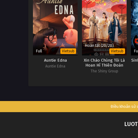
Hoàn tất (20/20)
Full
Fu
Vietsub
Vietsub
Auntie Edna
Xin Chào Chúng Tôi Là
Sin
Hoan Hỉ Thiên Đoàn
Auntie Edna
The Shiny Group
Điều khoản sử
LUOT