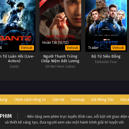
Hoàn Tất (12/12)
ll
Trailer
Vietsub
Vietsub
Vietsub
h Tử Luân Hồi (Live-
Người Thanh Trừng
Bộ Tứ Siêu Đẳng
Action)
Chấp Niệm Bất Lương
Fantastic Four
Gantz
Oh No! Here Comes
Trouble
 dụng
Chính sách riêng tư
Liên hệ
Sitemap
Giá Nông Sản
Giac
PHIM
- Nền tảng xem phim trực tuyến đỉnh cao, nổi bật với giao diện
và thiết kế sáng tạo, đưa người xem vào một hành trình giải trí tuyệt vời.