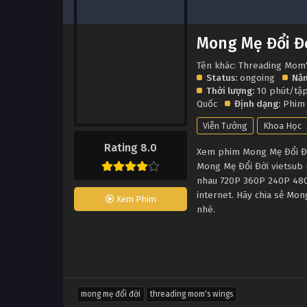
Mong Mẹ Đổi Đ
Tên khác: Threading Mom
Status:
ongoing
Năm
Thời lượng:
10 phút/tậ
Quốc
Định dạng:
Phim
Viễn Tưởng
Khoa Học
Rating 8.0
Xem phim Mong Mẹ Đổi Đời
Mong Mẹ Đổi Đời vietsub 
nhau 720P 360P 240P 480P
internet. Hãy chia sẻ Mon
Xem Phim
nhé.
mong mẹ đổi đời
threading mom's wings