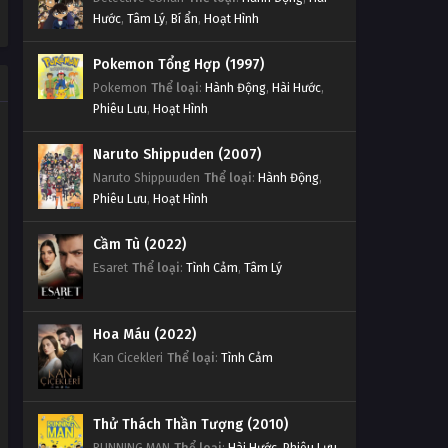
Hước
,
Tâm Lý
,
Bí ẩn
,
Hoạt Hình
Pokemon Tổng Hợp (1997)
Pokemon
Thể loại
:
Hành Động
,
Hài Hước
,
Phiêu Lưu
,
Hoạt Hình
Naruto Shippuden (2007)
Naruto Shippuuden
Thể loại
:
Hành Động
,
Phiêu Lưu
,
Hoạt Hình
Cầm Tù (2022)
Esaret
Thể loại
:
Tình Cảm
,
Tâm Lý
Hoa Máu (2022)
Kan Cicekleri
Thể loại
:
Tình Cảm
Thử Thách Thần Tượng (2010)
RUNNING MAN
Thể loại
:
Hài Hước
,
Phiêu Lưu
,