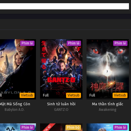
Vietsub #1
Vietsub #1
Vietsub #1
Vietsub #1
Phim lẻ
Phim lẻ
Phim lẻ
ll
Full
Full
Vietsub
Vietsub
Vietsub
Mật Mã Sống Còn
Sinh tử luân hồi
Ma thần tỉnh giấc
Babylon A.D.
GANTZ:O
Awakening
TRỌN BỘ
Phim lẻ
Phim bộ
Phim lẻ