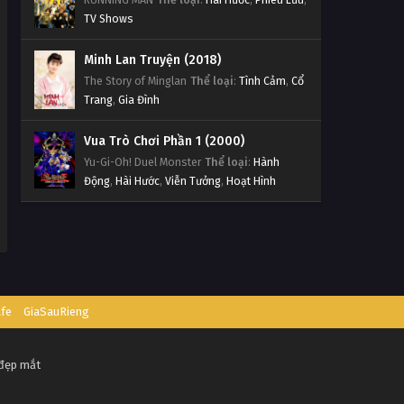
TV Shows
Minh Lan Truyện (2018)
The Story of Minglan
Thể loại
:
Tình Cảm
,
Cổ
Trang
,
Gia Đình
Vua Trò Chơi Phần 1 (2000)
Yu-Gi-Oh! Duel Monster
Thể loại
:
Hành
Động
,
Hài Hước
,
Viễn Tưởng
,
Hoạt Hình
afe
GiaSauRieng
 đẹp mắt