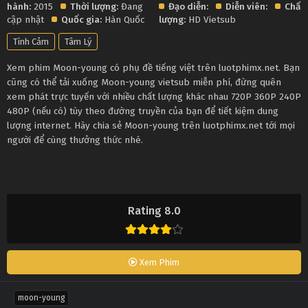
hành:
2015
Thời lượng:
Đang
Đạo diễn:
Diễn viên:
Chất
cập nhật
Quốc gia:
Hàn Quốc
lượng:
HD Vietsub
Tình Cảm
Tâm Lý
Xem phim Moon-young có phụ đề tiếng việt trên luotphimx.net. Bạn
cũng có thể tải xuống Moon-young vietsub miễn phí, đừng quên
xem phát trực tuyến với nhiều chất lượng khác nhau 720P 360P 240P
480P (nếu có) tùy theo đường truyền của bạn để tiết kiệm dung
lượng internet. Hãy chia sẻ Moon-young trên luotphimx.net tới mọi
người để cùng thưởng thức nhé.
Rating 8.0
Xem Phim
moon-young