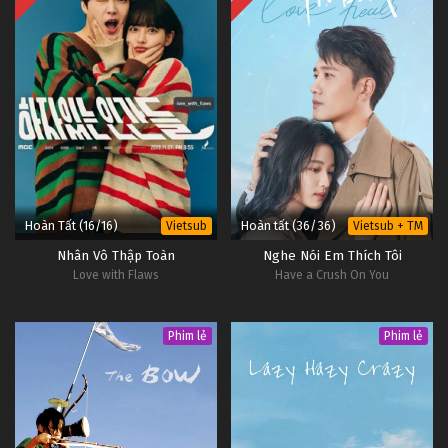
Hoàn Tất (16/16)
Hoàn tất (36/36)
Vietsub
Vietsub + TM
Nhân Vô Thập Toàn
Nghe Nói Em Thích Tôi
Love with Flaws
Have a Crush On You
Phim lẻ
Phim lẻ