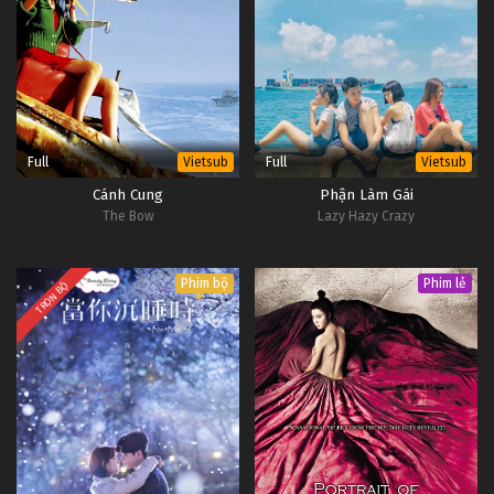
Full
Full
Vietsub
Vietsub
Cánh Cung
Phận Làm Gái
The Bow
Lazy Hazy Crazy
Phim bộ
Phim lẻ
TRỌN BỘ