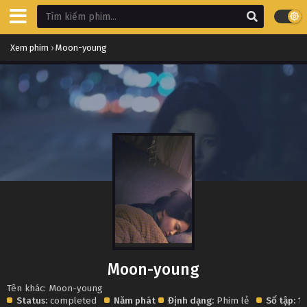
Xem phim
›
Moon-young
Moon-young
Tên khác: Moon-young
Status:
completed
Năm phát
Định dạng:
Phim lẻ
Số tập:
1