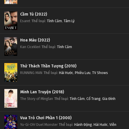
Cầm Tù (2022)
Esaret
Thể loại
:
Tình Cảm
,
Tâm Lý
Hoa Máu (2022)
Kan Cicekleri
Thể loại
:
Tình Cảm
Thử Thách Thần Tượng (2010)
RUNNING MAN
Thể loại
:
Hài Hước
,
Phiêu Lưu
,
TV Shows
Minh Lan Truyện (2018)
The Story of Minglan
Thể loại
:
Tình Cảm
,
Cổ Trang
,
Gia Đình
Vua Trò Chơi Phần 1 (2000)
Yu-Gi-Oh! Duel Monster
Thể loại
:
Hành Động
,
Hài Hước
,
Viễn