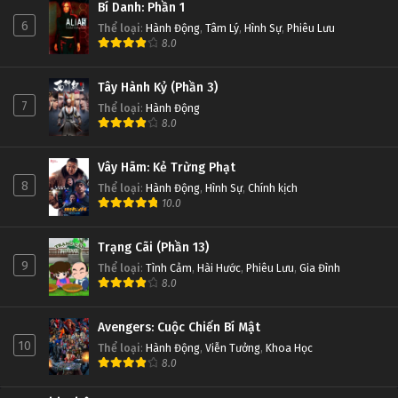
Bí Danh: Phần 1
6
Thể loại
:
Hành Động
,
Tâm Lý
,
Hình Sự
,
Phiêu Lưu
8.0
Tây Hành Kỷ (Phần 3)
7
Thể loại
:
Hành Động
8.0
Vây Hãm: Kẻ Trừng Phạt
8
Thể loại
:
Hành Động
,
Hình Sự
,
Chính kịch
10.0
Trạng Cãi (Phần 13)
9
Thể loại
:
Tình Cảm
,
Hài Hước
,
Phiêu Lưu
,
Gia Đình
8.0
Avengers: Cuộc Chiến Bí Mật
10
Thể loại
:
Hành Động
,
Viễn Tưởng
,
Khoa Học
8.0