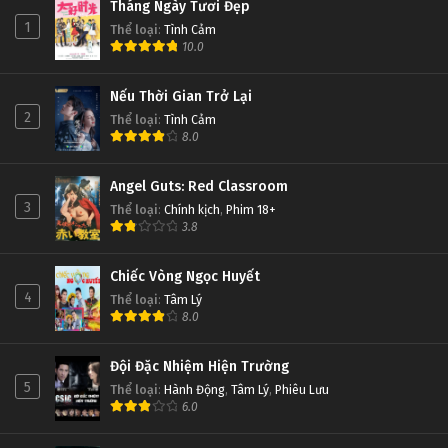
Tháng Ngày Tươi Đẹp
1
Thể loại
:
Tình Cảm
10.0
Nếu Thời Gian Trở Lại
2
Thể loại
:
Tình Cảm
8.0
Angel Guts: Red Classroom
3
Thể loại
:
Chính kịch
,
Phim 18+
3.8
Chiếc Vòng Ngọc Huyết
4
Thể loại
:
Tâm Lý
8.0
Đội Đặc Nhiệm Hiện Trường
5
Thể loại
:
Hành Động
,
Tâm Lý
,
Phiêu Lưu
6.0