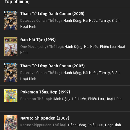
Top phim bộ
Thám Tử Lừng Danh Conan (2025)
Detective Conan
Thể loại
:
Hành Động
,
Hài Hước
,
Tâm Lý
,
Bí ẩn
,
Hoạt Hình
Đảo Hải Tặc (1999)
One Piece (Luffy)
Thể loại
:
Hành Động
,
Hài Hước
,
Phiêu Lưu
,
Hoạt
Hình
Thám Tử Lừng Danh Conan (2005)
Detective Conan
Thể loại
:
Hành Động
,
Hài Hước
,
Tâm Lý
,
Bí ẩn
,
Hoạt Hình
Pokemon Tổng Hợp (1997)
Pokemon
Thể loại
:
Hành Động
,
Hài Hước
,
Phiêu Lưu
,
Hoạt Hình
Naruto Shippuden (2007)
Naruto Shippuuden
Thể loại
:
Hành Động
,
Phiêu Lưu
,
Hoạt Hình