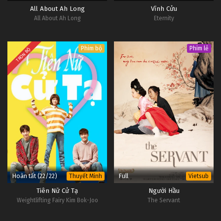
All About Ah Long
Vĩnh Cửu
All About Ah Long
Eternity
Phim bộ
Phim lẻ
TRỌN BỘ
Hoàn tất (22/22)
Full
Thuyết Minh
Vietsub
Tiên Nữ Cử Tạ
Người Hầu
Weightlifting Fairy Kim Bok-Joo
The Servant