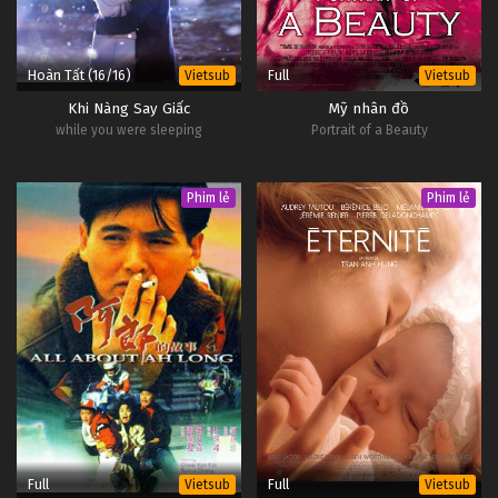
Hoàn Tất (16/16)
Full
Vietsub
Vietsub
Khi Nàng Say Giấc
Mỹ nhân đồ
while you were sleeping
Portrait of a Beauty
Phim lẻ
Phim lẻ
Full
Full
Vietsub
Vietsub