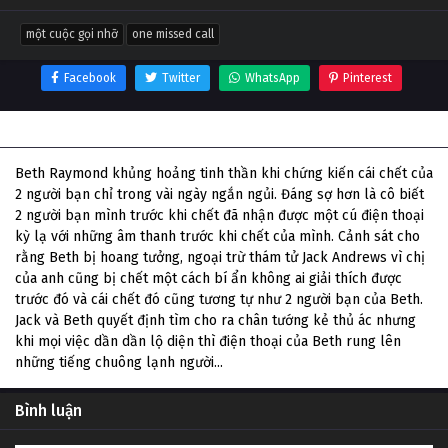
một cuộc gọi nhỡ
one missed call
Facebook
Twitter
WhatsApp
Pinterest
Thông tin phim Một Cuộc Gọi Nhỡ
Beth Raymond khủng hoảng tinh thần khi chứng kiến cái chết của
2 người bạn chỉ trong vài ngày ngắn ngủi. Đáng sợ hơn là cô biết
2 người bạn mình trước khi chết đã nhận được một cú điện thoại
kỳ lạ với những âm thanh trước khi chết của mình. Cảnh sát cho
rằng Beth bị hoang tưởng, ngoại trừ thám tử Jack Andrews vì chị
của anh cũng bị chết một cách bí ẩn không ai giải thích được
trước đó và cái chết đó cũng tương tự như 2 người bạn của Beth.
Jack và Beth quyết định tìm cho ra chân tướng kẻ thủ ác nhưng
khi mọi việc dần dần lộ diện thì điện thoại của Beth rung lên
những tiếng chuông lạnh người...
Bình luận