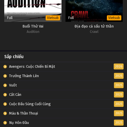
Full
Full
Vietsub
Vietsub
Buổi Thử Vai
Địa đạo cá sấu tử thần
Audition
Crawl
Sắp chiếu
Avengers: Cuộc Chiến Bí Mật
2026
Trưởng Thành Lên
2025
Vuốt
2025
Cắt Cân
2025
Cuộc Đấu Súng Cuối Cùng
2025
Máu & Thần Thoại
2025
Nụ Hôn Đầu
2025