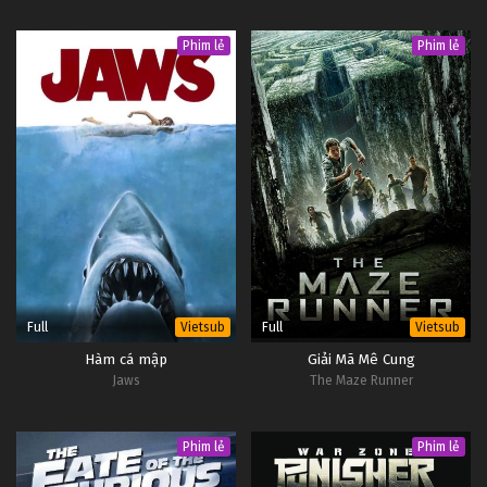
Phim lẻ
Phim lẻ
Full
Full
Vietsub
Vietsub
Hàm cá mập
Giải Mã Mê Cung
Jaws
The Maze Runner
Phim lẻ
Phim lẻ