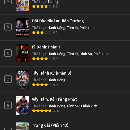
4
Thể loại
:
Tâm Lý
8.0
Đội Đặc Nhiệm Hiện Trường
5
Thể loại
:
Hành Động
,
Tâm Lý
,
Phiêu Lưu
6.0
Bí Danh: Phần 1
6
Thể loại
:
Hành Động
,
Tâm Lý
,
Hình Sự
,
Phiêu Lưu
8.0
Tây Hành Kỷ (Phần 3)
7
Thể loại
:
Hành Động
8.0
Vây Hãm: Kẻ Trừng Phạt
8
Thể loại
:
Hành Động
,
Hình Sự
,
Chính kịch
10.0
Trạng Cãi (Phần 13)