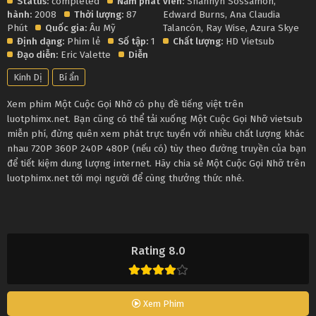
Status:
completed
Năm phát
viên:
Shannyn Sossamon
,
hành:
2008
Thời lượng:
87
Edward Burns
,
Ana Claudia
Phút
Quốc gia:
Âu Mỹ
Talancón
,
Ray Wise
,
Azura Skye
Định dạng:
Phim lẻ
Số tập:
1
Chất lượng:
HD Vietsub
Đạo diễn:
Eric Valette
Diễn
Kinh Dị
Bí ẩn
Xem phim Một Cuộc Gọi Nhỡ có phụ đề tiếng việt trên
luotphimx.net. Bạn cũng có thể tải xuống Một Cuộc Gọi Nhỡ vietsub
miễn phí, đừng quên xem phát trực tuyến với nhiều chất lượng khác
nhau 720P 360P 240P 480P (nếu có) tùy theo đường truyền của bạn
để tiết kiệm dung lượng internet. Hãy chia sẻ Một Cuộc Gọi Nhỡ trên
luotphimx.net tới mọi người để cùng thưởng thức nhé.
Rating 8.0
Xem Phim