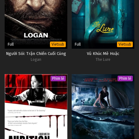
Full
Full
Vietsub
Vietsub
Người Sói: Trận Chiến Cuối Cùng
Vũ Khúc Mê Hoặc
Logan
The Lure
Phim lẻ
Phim lẻ