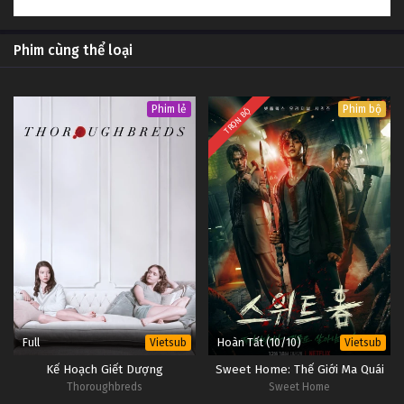
Phim cùng thể loại
Phim lẻ
Phim bộ
TRỌN BỘ
Full
Hoàn Tất (10/10)
Vietsub
Vietsub
Kế Hoạch Giết Dượng
Sweet Home: Thế Giới Ma Quái
Thoroughbreds
Sweet Home