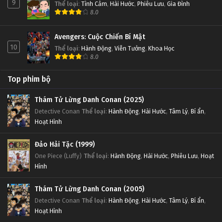
9
Thể loại
:
Tình Cảm
,
Hài Hước
,
Phiêu Lưu
,
Gia Đình
8.0
Avengers: Cuộc Chiến Bí Mật
10
Thể loại
:
Hành Động
,
Viễn Tưởng
,
Khoa Học
8.0
Top phim bộ
Thám Tử Lừng Danh Conan (2025)
Detective Conan
Thể loại
:
Hành Động
,
Hài Hước
,
Tâm Lý
,
Bí ẩn
,
Hoạt Hình
Đảo Hải Tặc (1999)
One Piece (Luffy)
Thể loại
:
Hành Động
,
Hài Hước
,
Phiêu Lưu
,
Hoạt
Hình
Thám Tử Lừng Danh Conan (2005)
Detective Conan
Thể loại
:
Hành Động
,
Hài Hước
,
Tâm Lý
,
Bí ẩn
,
Hoạt Hình