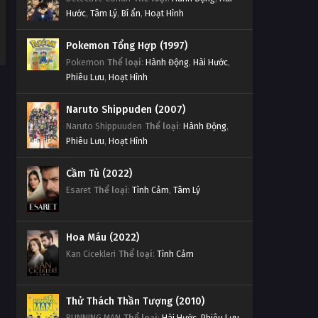
Hước
,
Tâm Lý
,
Bí ẩn
,
Hoạt Hình
Pokemon Tổng Hợp (1997)
Pokemon
Thể loại
:
Hành Động
,
Hài Hước
,
Phiêu Lưu
,
Hoạt Hình
Naruto Shippuden (2007)
Naruto Shippuuden
Thể loại
:
Hành Động
,
Phiêu Lưu
,
Hoạt Hình
Cầm Tù (2022)
Esaret
Thể loại
:
Tình Cảm
,
Tâm Lý
Hoa Máu (2022)
Kan Cicekleri
Thể loại
:
Tình Cảm
Thử Thách Thần Tượng (2010)
RUNNING MAN
Thể loại
:
Hài Hước
,
Phiêu Lưu
,