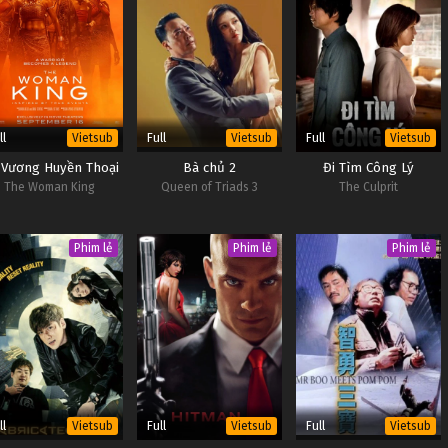
ll
Full
Full
Vietsub
Vietsub
Vietsub
 Vương Huyền Thoại
Bà chủ 2
Đi Tìm Công Lý
The Woman King
Queen of Triads 3
The Culprit
Phim lẻ
Phim lẻ
Phim lẻ
ll
Full
Full
Vietsub
Vietsub
Vietsub