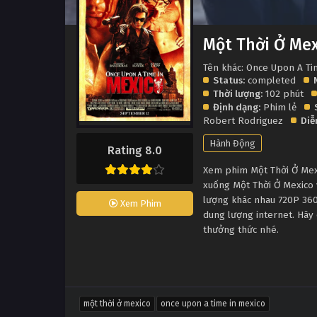
Một Thời Ở Mex
Tên khác: Once Upon A Ti
Status:
completed
Thời lượng:
102 phút
Định dạng:
Phim lẻ
Robert Rodriguez
Diễ
Hành Động
Rating 8.0
Xem phim Một Thời Ở Mexic
xuống Một Thời Ở Mexico 
lượng khác nhau 720P 360
Xem Phim
dung lượng internet. Hãy 
thưởng thức nhé.
một thời ở mexico
once upon a time in mexico