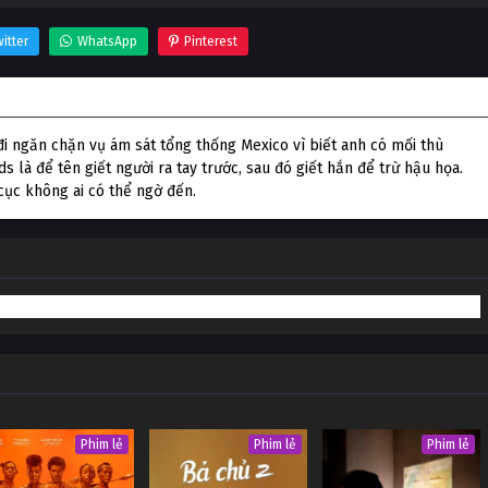
itter
WhatsApp
Pinterest
đi ngăn chặn vụ ám sát tổng thống Mexico vì biết anh có mối thù
s là để tên giết người ra tay trước, sau đó giết hắn để trừ hậu họa.
ục không ai có thể ngờ đến.
Phim lẻ
Phim lẻ
Phim lẻ