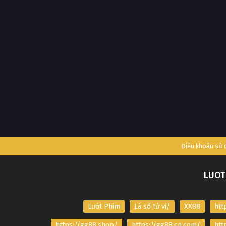
Điều khoản sử
LUOT
Lướt Phim
Lá số tử vi/
XX88
htt
https://gg88.shop/
https://gg88.cn.com/
htt