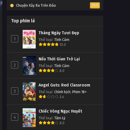
Chuyện Xảy Ra Trên Đảo
2025
Top phim lẻ
Tháng Ngày Tươi Đẹp
1
Thể loại
:
Tình Cảm
10.0
Nếu Thời Gian Trở Lại
2
Thể loại
:
Tình Cảm
8.0
Angel Guts: Red Classroom
3
Thể loại
:
Chính kịch
,
Phim 18+
3.4
Chiếc Vòng Ngọc Huyết
4
Thể loại
:
Tâm Lý
8.0