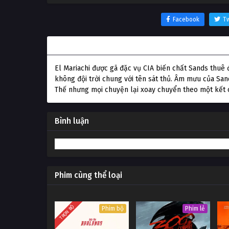
Facebook
Tw
Thông tin phim Một Thời Ở Mexico
El Mariachi được gã đặc vụ CIA biến chất Sands thuê 
không đội trời chung với tên sát thủ. Âm mưu của Sand
Thế nhưng mọi chuyện lại xoay chuyển theo một kết c
Bình luận
Phim cùng thể loại
TRỌN BỘ
Phim bộ
Phim lẻ