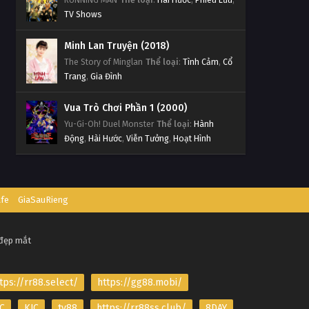
TV Shows
Minh Lan Truyện (2018)
The Story of Minglan
Thể loại
:
Tình Cảm
,
Cổ
Trang
,
Gia Đình
Vua Trò Chơi Phần 1 (2000)
Yu-Gi-Oh! Duel Monster
Thể loại
:
Hành
Động
,
Hài Hước
,
Viễn Tưởng
,
Hoạt Hình
afe
GiaSauRieng
 đẹp mắt
tps://rr88.select/
https://gg88.mobi/
C
KJC
tv88
https://rr88ss.club/
8DAY