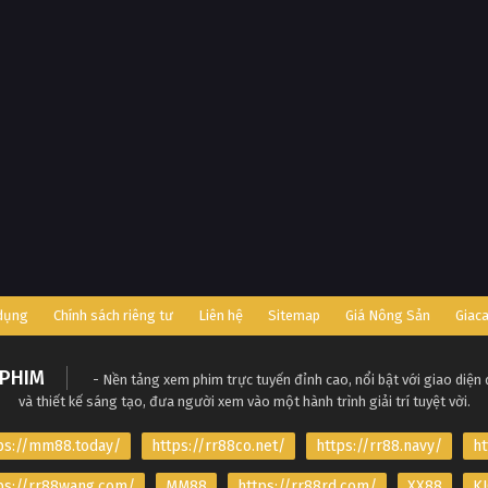
 dụng
Chính sách riêng tư
Liên hệ
Sitemap
Giá Nông Sản
Giac
PHIM
- Nền tảng xem phim trực tuyến đỉnh cao, nổi bật với giao diện
và thiết kế sáng tạo, đưa người xem vào một hành trình giải trí tuyệt vời.
ps://mm88.today/
https://rr88co.net/
https://rr88.navy/
ht
ps://rr88wang.com/
MM88
https://rr88rd.com/
XX88
KJ