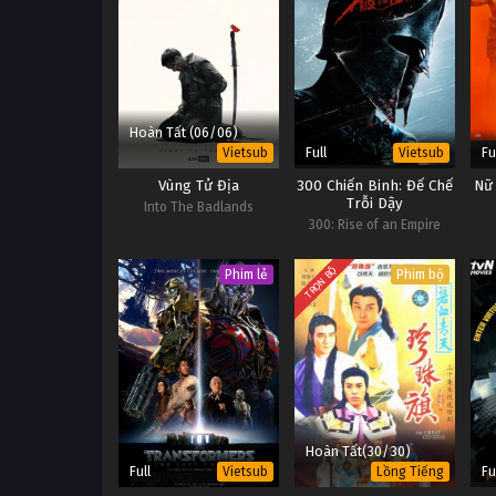
Hoàn Tất (06/06)
Full
Fu
Vietsub
Vietsub
Vùng Tử Địa
300 Chiến Binh: Đế Chế
Nữ
Trỗi Dậy
Into The Badlands
300: Rise of an Empire
TRỌN BỘ
Phim lẻ
Phim bộ
Hoàn Tất(30/30)
Full
Fu
Vietsub
Lồng Tiếng