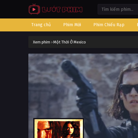
Trang chủ
Phim Mới
Phim Chiếu Rạp
Xem phim
›
Một Thời Ở Mexico