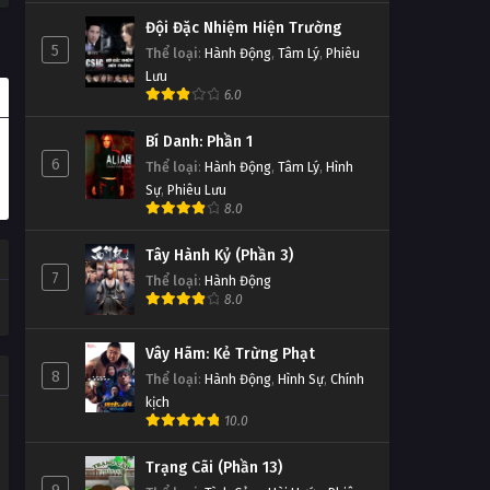
Đội Đặc Nhiệm Hiện Trường
5
Thể loại
:
Hành Động
,
Tâm Lý
,
Phiêu
Lưu
6.0
Bí Danh: Phần 1
6
Thể loại
:
Hành Động
,
Tâm Lý
,
Hình
Sự
,
Phiêu Lưu
8.0
Tây Hành Kỷ (Phần 3)
7
Thể loại
:
Hành Động
8.0
Vây Hãm: Kẻ Trừng Phạt
8
Thể loại
:
Hành Động
,
Hình Sự
,
Chính
kịch
10.0
Trạng Cãi (Phần 13)