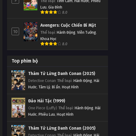
9
Thể loại
:
Tình Cảm
,
Hài Hước
,
Phiêu
Lưu
,
Gia Đình
8.0
Avengers: Cuộc Chiến Bí Mật
10
Thể loại
:
Hành Động
,
Viễn Tưởng
,
Khoa Học
8.0
Top phim bộ
Thám Tử Lừng Danh Conan (2025)
Detective Conan
Thể loại
:
Hành Động
,
Hài
Hước
,
Tâm Lý
,
Bí ẩn
,
Hoạt Hình
Đảo Hải Tặc (1999)
One Piece (Luffy)
Thể loại
:
Hành Động
,
Hài
Hước
,
Phiêu Lưu
,
Hoạt Hình
Thám Tử Lừng Danh Conan (2005)
Detective Conan
Thể loại
:
Hành Động
,
Hài