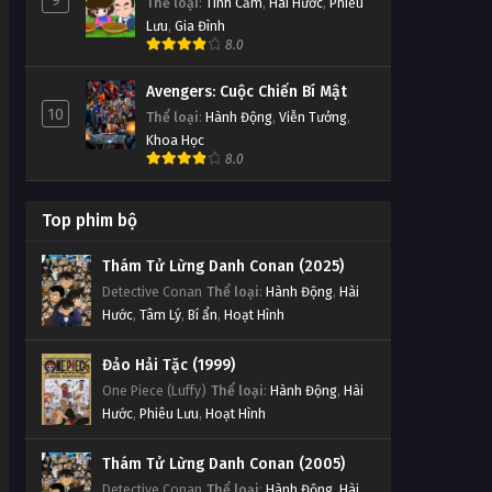
9
Thể loại
:
Tình Cảm
,
Hài Hước
,
Phiêu
Lưu
,
Gia Đình
8.0
Avengers: Cuộc Chiến Bí Mật
10
Thể loại
:
Hành Động
,
Viễn Tưởng
,
Khoa Học
8.0
Top phim bộ
Thám Tử Lừng Danh Conan (2025)
Detective Conan
Thể loại
:
Hành Động
,
Hài
Hước
,
Tâm Lý
,
Bí ẩn
,
Hoạt Hình
Đảo Hải Tặc (1999)
One Piece (Luffy)
Thể loại
:
Hành Động
,
Hài
Hước
,
Phiêu Lưu
,
Hoạt Hình
Thám Tử Lừng Danh Conan (2005)
Detective Conan
Thể loại
:
Hành Động
,
Hài