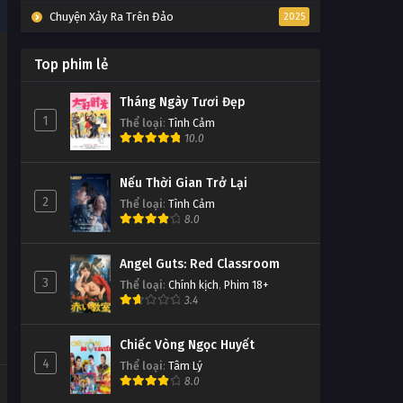
Chuyện Xảy Ra Trên Đảo
2025
Top phim lẻ
Tháng Ngày Tươi Đẹp
1
Thể loại
:
Tình Cảm
10.0
Nếu Thời Gian Trở Lại
2
Thể loại
:
Tình Cảm
8.0
Angel Guts: Red Classroom
3
Thể loại
:
Chính kịch
,
Phim 18+
3.4
Chiếc Vòng Ngọc Huyết
4
Thể loại
:
Tâm Lý
8.0