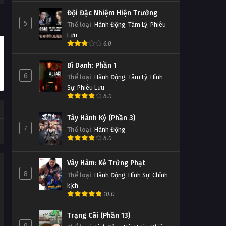
Đội Đặc Nhiệm Hiện Trường
5
Thể loại
:
Hành Động
,
Tâm Lý
,
Phiêu
Lưu
6.0
Bí Danh: Phần 1
6
Thể loại
:
Hành Động
,
Tâm Lý
,
Hình
Sự
,
Phiêu Lưu
8.0
Tây Hành Kỷ (Phần 3)
7
Thể loại
:
Hành Động
8.0
Vây Hãm: Kẻ Trừng Phạt
8
Thể loại
:
Hành Động
,
Hình Sự
,
Chính
kịch
10.0
Trạng Cãi (Phần 13)