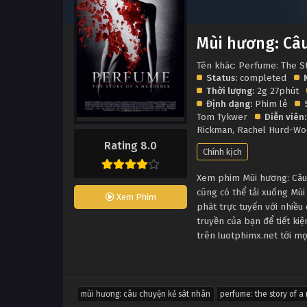
Mùi hương: Câ
Tên khác: Perfume: The S
Status:
completed
Thời lượng:
2g 27phút
Định dạng:
Phim lẻ
Tom Tykwer
Diễn viên:
Rickman
,
Rachel Hurd-W
Rating 8.0
Chính kịch
Xem phim Mùi hương: Câu 
cũng có thể tải xuống Mù
Xem Phim
phát trực tuyến với nhiề
truyền của bạn để tiết ki
trên luotphimx.net tới mọ
mùi hương: câu chuyện kẻ sát nhân
perfume: the story of a