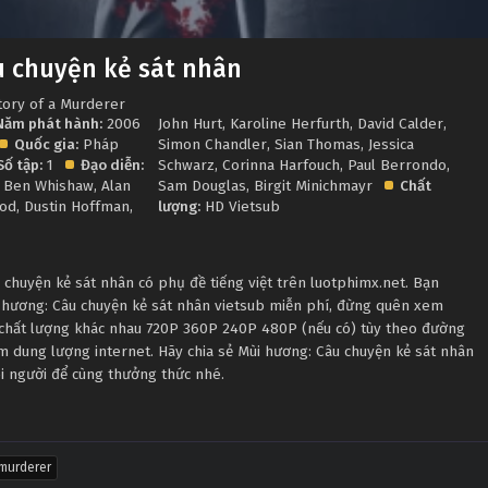
u chuyện kẻ sát nhân
tory of a Murderer
Năm phát hành:
2006
John Hurt
,
Karoline Herfurth
,
David Calder
,
Quốc gia:
Pháp
Simon Chandler
,
Sian Thomas
,
Jessica
Số tập:
1
Đạo diễn:
Schwarz
,
Corinna Harfouch
,
Paul Berrondo
,
Ben Whishaw
,
Alan
Sam Douglas
,
Birgit Minichmayr
Chất
ood
,
Dustin Hoffman
,
lượng:
HD Vietsub
chuyện kẻ sát nhân có phụ đề tiếng việt trên luotphimx.net. Bạn
i hương: Câu chuyện kẻ sát nhân vietsub miễn phí, đừng quên xem
u chất lượng khác nhau 720P 360P 240P 480P (nếu có) tùy theo đường
ệm dung lượng internet. Hãy chia sẻ Mùi hương: Câu chuyện kẻ sát nhân
i người để cùng thưởng thức nhé.
 murderer