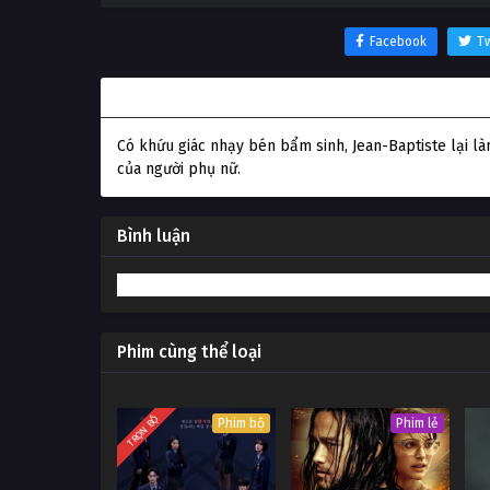
Facebook
Tw
Thông tin phim Mùi hương: Câu chuyện kẻ sát 
Có khứu giác nhạy bén bẩm sinh, Jean-Baptiste lại l
của người phụ nữ.
Bình luận
Phim cùng thể loại
TRỌN BỘ
Phim bộ
Phim lẻ