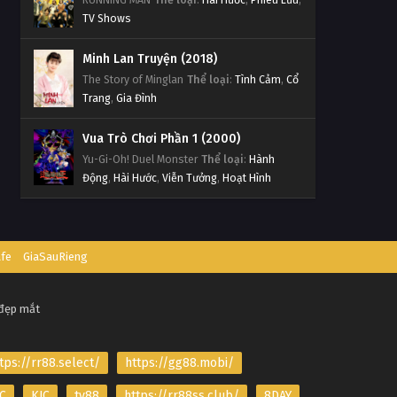
TV Shows
Minh Lan Truyện (2018)
The Story of Minglan
Thể loại
:
Tình Cảm
,
Cổ
Trang
,
Gia Đình
Vua Trò Chơi Phần 1 (2000)
Yu-Gi-Oh! Duel Monster
Thể loại
:
Hành
Động
,
Hài Hước
,
Viễn Tưởng
,
Hoạt Hình
afe
GiaSauRieng
 đẹp mắt
tps://rr88.select/
https://gg88.mobi/
C
KJC
tv88
https://rr88ss.club/
8DAY