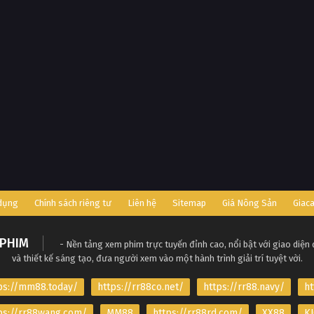
 dụng
Chính sách riêng tư
Liên hệ
Sitemap
Giá Nông Sản
Giac
PHIM
- Nền tảng xem phim trực tuyến đỉnh cao, nổi bật với giao diện
và thiết kế sáng tạo, đưa người xem vào một hành trình giải trí tuyệt vời.
ps://mm88.today/
https://rr88co.net/
https://rr88.navy/
ht
ps://rr88wang.com/
MM88
https://rr88rd.com/
XX88
KJ