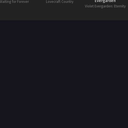
Evergarden
Waiting for Forever
Lovecraft Country
Violet Evergarden: Eternity
and the Auto Memories
Doll