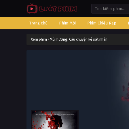
Trang chủ
Phim Mới
Phim Chiếu Rạp
Xem phim
›
Mùi hương: Câu chuyện kẻ sát nhân