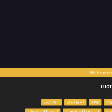
Điều khoản sử
LUOT
Lướt Phim
Lá số tử vi/
XX88
htt
https://gg88.shop/
https://gg88.cn.com/
htt