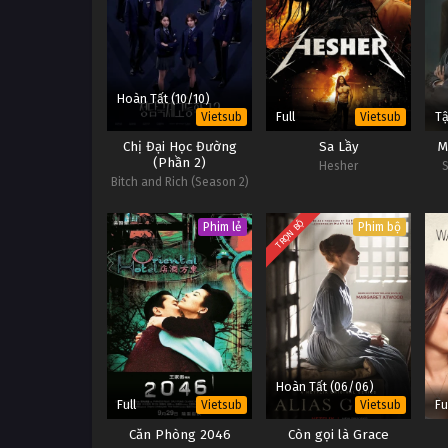
Hoàn Tất (10/10)
Full
Tậ
Vietsub
Vietsub
Chị Đại Học Đường
Sa Lầy
M
(Phần 2)
Hesher
S
Bitch and Rich (Season 2)
TRỌN BỘ
Phim lẻ
Phim bộ
Hoàn Tất (06/06)
Full
Fu
Vietsub
Vietsub
Căn Phòng 2046
Còn gọi là Grace