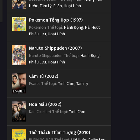
Hước
,
Tâm Lý
,
Bí ẩn
,
Hoạt Hình
Pokemon Tổng Hợp (1997)
Pokemon
Thể loại
:
Hành Động
,
Hài Hước
,
Phiêu Lưu
,
Hoạt Hình
Naruto Shippuden (2007)
Naruto Shippuuden
Thể loại
:
Hành Động
,
Phiêu Lưu
,
Hoạt Hình
Cầm Tù (2022)
Esaret
Thể loại
:
Tình Cảm
,
Tâm Lý
Hoa Máu (2022)
Kan Cicekleri
Thể loại
:
Tình Cảm
Thử Thách Thần Tượng (2010)
RUNNING MAN
Thể loại
:
Hài Hước
,
Phiêu Lưu
,