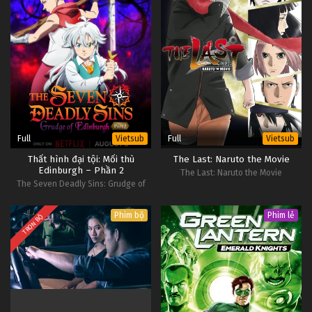
Full
Full
Vietsub
Vietsub
Thất hình đại tội: Mối thù
The Last: Naruto the Movie
Edinburgh – Phần 2
The Last: Naruto the Movie
The Seven Deadly Sins: Grudge of
Edinburgh Part 2
Phim bộ
Phim lẻ
TRỌN BỘ