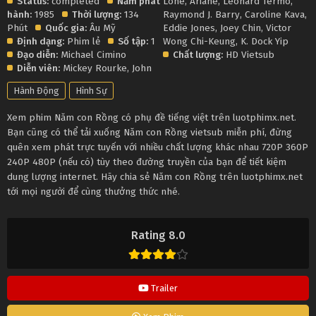
Status:
completed
Năm phát
Lone
,
Ariane
,
Leonard Termo
,
hành:
1985
Thời lượng:
134
Raymond J. Barry
,
Caroline Kava
,
Phút
Quốc gia:
Âu Mỹ
Eddie Jones
,
Joey Chin
,
Victor
Định dạng:
Phim lẻ
Số tập:
1
Wong Chi-Keung
,
K. Dock Yip
Đạo diễn:
Michael Cimino
Chất lượng:
HD Vietsub
Diễn viên:
Mickey Rourke
,
John
Hành Động
Hình Sự
Xem phim Năm con Rồng có phụ đề tiếng việt trên luotphimx.net.
Bạn cũng có thể tải xuống Năm con Rồng vietsub miễn phí, đừng
quên xem phát trực tuyến với nhiều chất lượng khác nhau 720P 360P
240P 480P (nếu có) tùy theo đường truyền của bạn để tiết kiệm
dung lượng internet. Hãy chia sẻ Năm con Rồng trên luotphimx.net
tới mọi người để cùng thưởng thức nhé.
Rating 8.0
Trailer