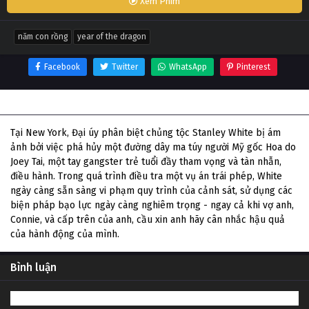
Xem Phim
năm con rồng
year of the dragon
Facebook
Twitter
WhatsApp
Pinterest
Thông tin phim Năm con Rồng
Tại New York, Đại úy phân biệt chủng tộc Stanley White bị ám
ảnh bởi việc phá hủy một đường dây ma túy người Mỹ gốc Hoa do
Joey Tai, một tay gangster trẻ tuổi đầy tham vọng và tàn nhẫn,
điều hành. Trong quá trình điều tra một vụ án trái phép, White
ngày càng sẵn sàng vi phạm quy trình của cảnh sát, sử dụng các
biện pháp bạo lực ngày càng nghiêm trọng - ngay cả khi vợ anh,
Connie, và cấp trên của anh, cầu xin anh hãy cân nhắc hậu quả
của hành động của mình.
Bình luận