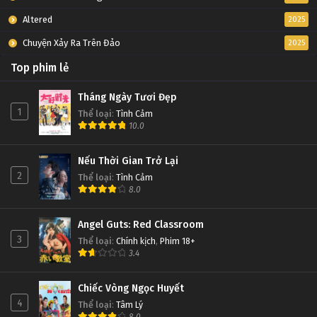
Altered
2025
Chuyện Xảy Ra Trên Đảo
2025
Top phim lẻ
Tháng Ngày Tươi Đẹp
1
Thể loại
:
Tình Cảm
10.0
Nếu Thời Gian Trở Lại
2
Thể loại
:
Tình Cảm
8.0
Angel Guts: Red Classroom
3
Thể loại
:
Chính kịch
,
Phim 18+
3.4
Chiếc Vòng Ngọc Huyết
4
Thể loại
:
Tâm Lý