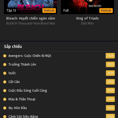
Tập 13
Full
Vietsub
Vietsub
Bleach: Huyết chiến ngàn năm
King of Triads
BLEACH Thousand-Year Blood War
Diệt Môn
Sắp chiếu
Avengers: Cuộc Chiến Bí Mật
2026
Trưởng Thành Lên
2025
Vuốt
2025
Cắt Cân
2025
Cuộc Đấu Súng Cuối Cùng
2025
Máu & Thần Thoại
2025
Nụ Hôn Đầu
2025
Cảnh Sát Siêu Năng
2025