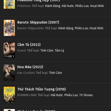
Pokemon Tổng Hợp (1997)
Pokemon
Thể loại
:
Hành Động
,
Hài Hước
,
Phiêu Lưu
,
Hoạt Hình
Naruto Shippuden (2007)
Naruto Shippuuden
Thể loại
:
Hành Động
,
Phiêu Lưu
,
Hoạt Hình
Cầm Tù (2022)
Esaret
Thể loại
:
Tình Cảm
,
Tâm Lý
Hoa Máu (2022)
Kan Cicekleri
Thể loại
:
Tình Cảm
Thử Thách Thần Tượng (2010)
RUNNING MAN
Thể loại
:
Hài Hước
,
Phiêu Lưu
,
TV Shows