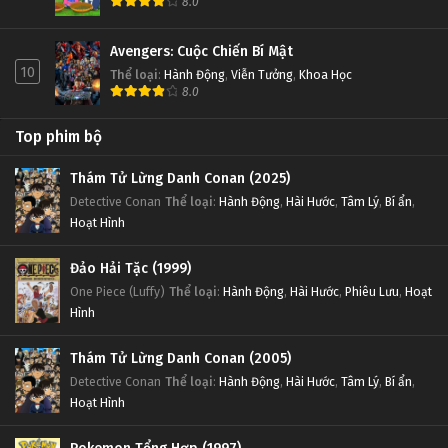
8.0
Avengers: Cuộc Chiến Bí Mật
10
Thể loại
:
Hành Động
,
Viễn Tưởng
,
Khoa Học
8.0
Top phim bộ
Thám Tử Lừng Danh Conan (2025)
Detective Conan
Thể loại
:
Hành Động
,
Hài Hước
,
Tâm Lý
,
Bí ẩn
,
Hoạt Hình
Đảo Hải Tặc (1999)
One Piece (Luffy)
Thể loại
:
Hành Động
,
Hài Hước
,
Phiêu Lưu
,
Hoạt
Hình
Thám Tử Lừng Danh Conan (2005)
Detective Conan
Thể loại
:
Hành Động
,
Hài Hước
,
Tâm Lý
,
Bí ẩn
,
Hoạt Hình