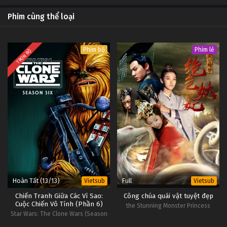
Phim cùng thể loại
Phim bộ
Phim lẻ
TRỌN BỘ
Hoàn Tất (13/13)
Full
Vietsub
Vietsub
Chiến Tranh Giữa Các Vì Sao:
Công chúa quái vật tuyệt đẹp
Cuộc Chiến Vô Tính (Phần 6)
the Stunning Monster Princess
Star Wars: The Clone Wars (Season
6)