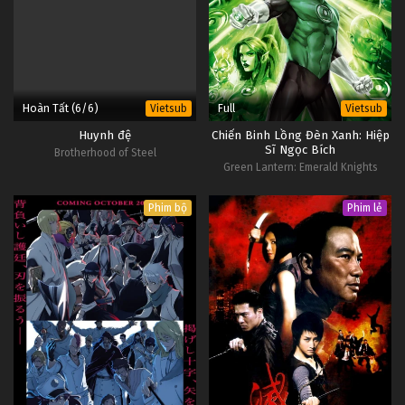
Hoàn Tất (6/6)
Full
Vietsub
Vietsub
Huynh đệ
Chiến Binh Lồng Đèn Xanh: Hiệp
Sĩ Ngọc Bích
Brotherhood of Steel
Green Lantern: Emerald Knights
Phim bộ
Phim lẻ