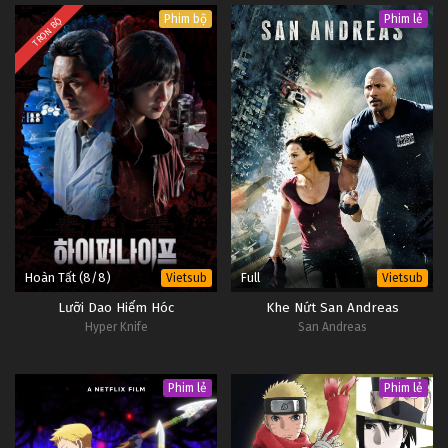
Phim bộ
Phim lẻ
TRỌN BỘ
Hoàn Tất (8/8)
Full
Vietsub
Vietsub
Lưỡi Dao Hiểm Hóc
Khe Nứt San Andreas
Hyper Knife
San Andreas
Phim lẻ
Phim lẻ