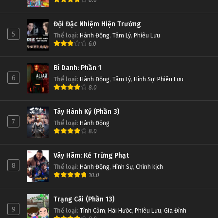
8.0
Đội Đặc Nhiệm Hiện Trường
5
Thể loại
:
Hành Động
,
Tâm Lý
,
Phiêu Lưu
6.0
Bí Danh: Phần 1
6
Thể loại
:
Hành Động
,
Tâm Lý
,
Hình Sự
,
Phiêu Lưu
8.0
Tây Hành Kỷ (Phần 3)
7
Thể loại
:
Hành Động
8.0
Vây Hãm: Kẻ Trừng Phạt
8
Thể loại
:
Hành Động
,
Hình Sự
,
Chính kịch
10.0
Trạng Cãi (Phần 13)
9
Thể loại
:
Tình Cảm
,
Hài Hước
,
Phiêu Lưu
,
Gia Đình