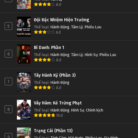
8.0
Đội Đặc Nhiệm Hiện Trường
5
Thể loại
:
Hành Động
,
Tâm Lý
,
Phiêu Lưu
6.0
Bí Danh: Phần 1
6
Thể loại
:
Hành Động
,
Tâm Lý
,
Hình Sự
,
Phiêu Lưu
8.0
Tây Hành Kỷ (Phần 3)
7
Thể loại
:
Hành Động
8.0
Vây Hãm: Kẻ Trừng Phạt
8
Thể loại
:
Hành Động
,
Hình Sự
,
Chính kịch
10.0
Trạng Cãi (Phần 13)
9
Thể loại
:
Tình Cảm
,
Hài Hước
,
Phiêu Lưu
,
Gia Đình