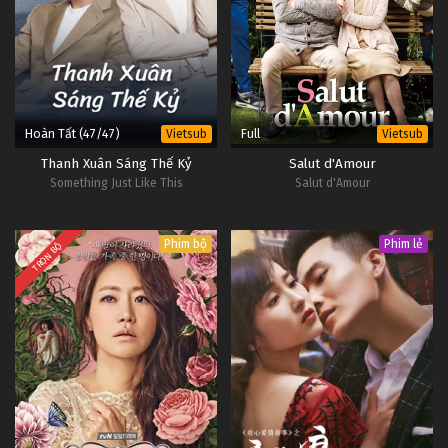
Hoàn Tất (47/47)
Full
Vietsub
Vietsub
Thanh Xuân Sáng Thế Kỷ
Salut d'Amour
Something Just Like This
Salut d'Amour
Phim bộ
Phim lẻ
TRỌN BỘ