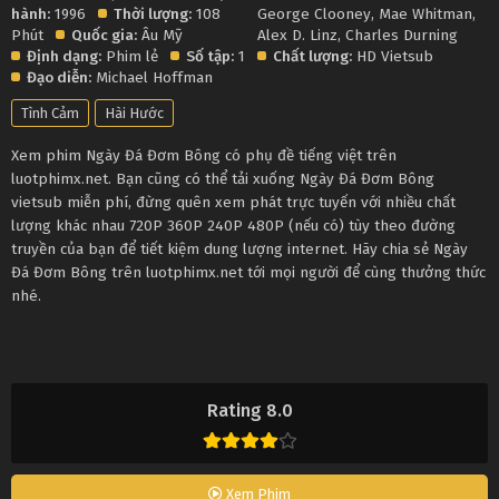
hành:
1996
Thời lượng:
108
George Clooney
,
Mae Whitman
,
Phút
Quốc gia:
Âu Mỹ
Alex D. Linz
,
Charles Durning
Định dạng:
Phim lẻ
Số tập:
1
Chất lượng:
HD Vietsub
Đạo diễn:
Michael Hoffman
Tình Cảm
Hài Hước
Xem phim Ngày Đá Đơm Bông có phụ đề tiếng việt trên
luotphimx.net. Bạn cũng có thể tải xuống Ngày Đá Đơm Bông
vietsub miễn phí, đừng quên xem phát trực tuyến với nhiều chất
lượng khác nhau 720P 360P 240P 480P (nếu có) tùy theo đường
truyền của bạn để tiết kiệm dung lượng internet. Hãy chia sẻ Ngày
Đá Đơm Bông trên luotphimx.net tới mọi người để cùng thưởng thức
nhé.
Rating 8.0
Xem Phim