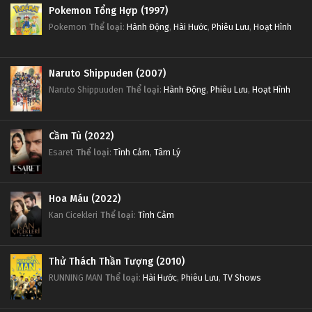
Pokemon Tổng Hợp (1997)
Pokemon
Thể loại
:
Hành Động
,
Hài Hước
,
Phiêu Lưu
,
Hoạt Hình
Naruto Shippuden (2007)
Naruto Shippuuden
Thể loại
:
Hành Động
,
Phiêu Lưu
,
Hoạt Hình
Cầm Tù (2022)
Esaret
Thể loại
:
Tình Cảm
,
Tâm Lý
Hoa Máu (2022)
Kan Cicekleri
Thể loại
:
Tình Cảm
Thử Thách Thần Tượng (2010)
RUNNING MAN
Thể loại
:
Hài Hước
,
Phiêu Lưu
,
TV Shows