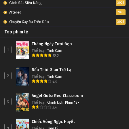
Cảnh Sát Siêu Năng
2025
Altered
2025
Chuyện Xảy Ra Trên Đảo
2025
Top phim lẻ
Tháng Ngày Tươi Đẹp
1
Thể loại
:
Tình Cảm
10.0
Nếu Thời Gian Trở Lại
2
Thể loại
:
Tình Cảm
8.0
Angel Guts: Red Classroom
3
Thể loại
:
Chính kịch
,
Phim 18+
3.4
Chiếc Vòng Ngọc Huyết
4
Thể loại
:
Tâm Lý