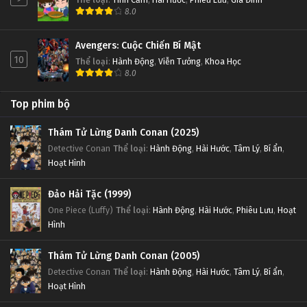
8.0
Avengers: Cuộc Chiến Bí Mật
10
Thể loại
:
Hành Động
,
Viễn Tưởng
,
Khoa Học
8.0
Top phim bộ
Thám Tử Lừng Danh Conan (2025)
Detective Conan
Thể loại
:
Hành Động
,
Hài Hước
,
Tâm Lý
,
Bí ẩn
,
Hoạt Hình
Đảo Hải Tặc (1999)
One Piece (Luffy)
Thể loại
:
Hành Động
,
Hài Hước
,
Phiêu Lưu
,
Hoạt
Hình
Thám Tử Lừng Danh Conan (2005)
Detective Conan
Thể loại
:
Hành Động
,
Hài Hước
,
Tâm Lý
,
Bí ẩn
,
Hoạt Hình