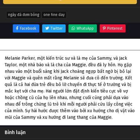
ngày đá đơm bông
one fine day
Facebook
Twitter
WhatsApp
Pinterest
Thông tin phim Ngày Đá Đơm Bông
Melanie Parker, một kiến ​​trúc sư và là mẹ của Sammy, và Jack
Taylor, một nhà báo và là cha của Maggie, đều đã ly hôn. Họ gặp
nhau vào một buổi sáng khi Jack choáng ngợp bất ngờ bị bỏ lại
với Maggie và quên mất rằng Melanie sẽ đưa cô đến trường. Kết
quả là cả hai đứa trẻ đều bỏ lỡ chuyến đi thực tế ở trường và bị
mắc kẹt với cha mẹ. Hai người lớn đặt định kiến ​​​​tiêu cực về vợ
hoặc chồng cũ của họ lên nhau, nhưng cuối cùng phải dựa vào
nhau để trông chừng lũ trẻ khi mỗi người phải cứu lấy công việc
của mình. Sự hài hước được thêm vào bởi xu hướng cho dị vật vào
mũi của Sammy và xu hướng đi lang thang của Maggie.
Bình luận