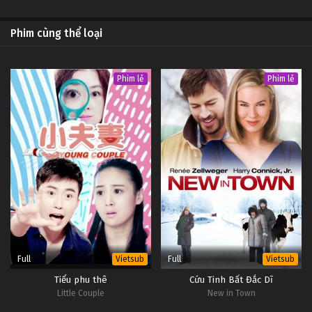
Phim cùng thể loại
Phim lẻ
Phim lẻ
Full
Full
Vietsub
Vietsub
Tiểu phu thê
Cứu Tinh Bất Đắc Dĩ
Little Couple
New in Town