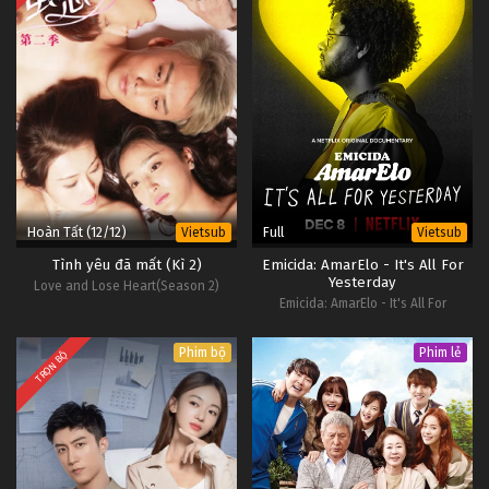
Hoàn Tất (12/12)
Full
Vietsub
Vietsub
Tình yêu đã mất (Kì 2)
Emicida: AmarElo - It's All For
Yesterday
Love and Lose Heart(Season 2)
Emicida: AmarElo - It's All For
Yesterday
Phim bộ
Phim lẻ
TRỌN BỘ