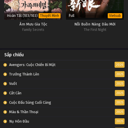
Hoàn Tất (103/103)
Full
Thuyết Minh
Vietsub
Âm Mưu Gia Tộc
Nỗi Buồn Nàng Dâu Mới
Family Secrets
The First Night
Sắp chiếu
Avengers: Cuộc Chiến Bí Mật
2026
Trưởng Thành Lên
2025
Vuốt
2025
Cắt Cân
2025
Cuộc Đấu Súng Cuối Cùng
2025
Máu & Thần Thoại
2025
Nụ Hôn Đầu
2025