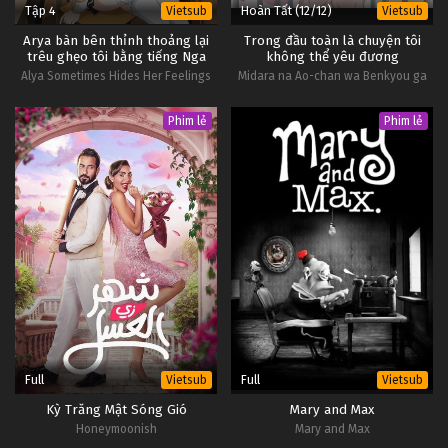
Tập 4
Hoàn Tất (12/12)
Vietsub
Vietsub
Arya bàn bên thỉnh thoảng lại
Trong đầu toàn là chuyện tôi
trêu ghẹo tôi bằng tiếng Nga
không thể yêu đương
Alya Sometimes Hides Her Feelings
Midara na Ao-chan wa Benkyou ga
in Russian
Dekinai
Phim lẻ
Phim lẻ
Full
Full
Vietsub
Vietsub
Kỳ Trăng Mật Sóng Gió
Mary and Max
Honeymoonish
Mary and Max