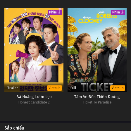
Phim lẻ
Phim lẻ
Trailer
Full
Vietsub
Vietsub
Bà Hoàng Lươn Lẹo
Tấm Vé Đến Thiên Đường
Honest Candidate 2
Ticket To Paradise
Sắp chiếu