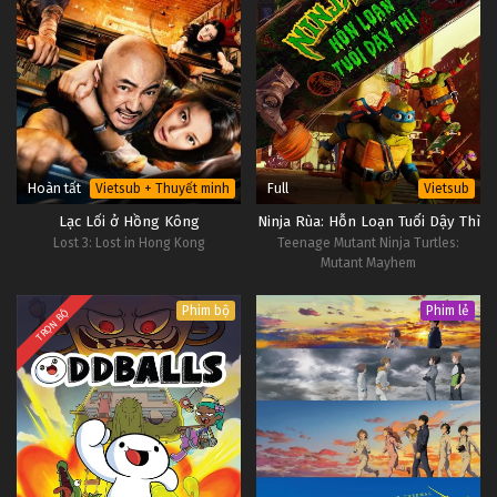
Hoàn tất
Full
Vietsub + Thuyết minh
Vietsub
Lạc Lối ở Hồng Kông
Ninja Rùa: Hỗn Loạn Tuổi Dậy Thì
Lost 3: Lost in Hong Kong
Teenage Mutant Ninja Turtles:
Mutant Mayhem
Phim bộ
Phim lẻ
TRỌN BỘ