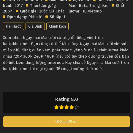
hành:
2017
Thời lượng:
1g
Minh Beta
,
Trung Dân
Chất
28ph
Quốc gia:
Quốc Gia Khác
lượng:
HD Vietsub
Định dạng:
Phim lẻ
Số tập:
1
Hài Hước
Gia Đình
Chính kịch
Xem phim Ngày mai Mai cưới có phụ đề tiếng việt trên
luotphimx.net. Bạn cũng có thể tải xuống Ngày mai Mai cưới vietsub
miễn phí, đừng quên xem phát trực tuyến với nhiều chất lượng khác
nhau 720P 360P 240P 480P (nếu có) tùy theo đường truyền của bạn
để tiết kiệm dung lượng internet. Hãy chia sẻ Ngày mai Mai cưới trên
luotphimx.net tới mọi người để cùng thưởng thức nhé.
Rating 8.0
Xem Phim