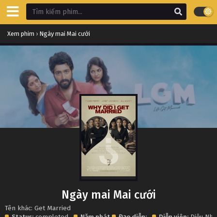
Xem phim
›
Ngày mai Mai cưới
Ngày mai Mai cưới
Tên khác: Get Married
Status:
completed
Năm phát
Đạo diễn:
Diễn viên:
Diệu Nhi
,