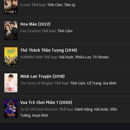
Esaret
Thể loại
:
Tình Cảm
,
Tâm Lý
Hoa Máu (2022)
Kan Cicekleri
Thể loại
:
Tình Cảm
Thử Thách Thần Tượng (2010)
RUNNING MAN
Thể loại
:
Hài Hước
,
Phiêu Lưu
,
TV Shows
Minh Lan Truyện (2018)
The Story of Minglan
Thể loại
:
Tình Cảm
,
Cổ Trang
,
Gia Đình
Vua Trò Chơi Phần 1 (2000)
Yu-Gi-Oh! Duel Monster
Thể loại
:
Hành Động
,
Hài Hước
,
Viễn
Tưởng
,
Hoạt Hình