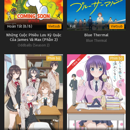
Hoàn Tất (8/8)
Full
Vietsub
Vietsub
Những Cuộc Phiêu Lưu Kỳ Quặc
Blue Thermal
Của James Và Max (Phần 2)
Blue Thermal
Oddballs (Season 2)
Phim bộ
Phim bộ
TRỌN BỘ