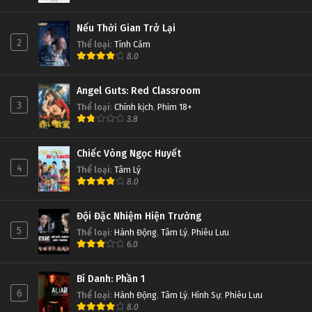
Nếu Thời Gian Trở Lại
2
Thể loại
:
Tình Cảm
8.0
Angel Guts: Red Classroom
3
Thể loại
:
Chính kịch
,
Phim 18+
3.8
Chiếc Vòng Ngọc Huyết
4
Thể loại
:
Tâm Lý
8.0
Đội Đặc Nhiệm Hiện Trường
5
Thể loại
:
Hành Động
,
Tâm Lý
,
Phiêu Lưu
6.0
Bí Danh: Phần 1
6
Thể loại
:
Hành Động
,
Tâm Lý
,
Hình Sự
,
Phiêu Lưu
8.0