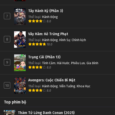
Tây Hành Kỷ (Phần 3)
7
Thể loại
:
Hành Động
8.0
Vây Hãm: Kẻ Trừng Phạt
8
Thể loại
:
Hành Động
,
Hình Sự
,
Chính kịch
10.0
Trạng Cãi (Phần 13)
9
Thể loại
:
Tình Cảm
,
Hài Hước
,
Phiêu Lưu
,
Gia Đình
8.0
Avengers: Cuộc Chiến Bí Mật
10
Thể loại
:
Hành Động
,
Viễn Tưởng
,
Khoa Học
8.0
Top phim bộ
Thám Tử Lừng Danh Conan (2025)