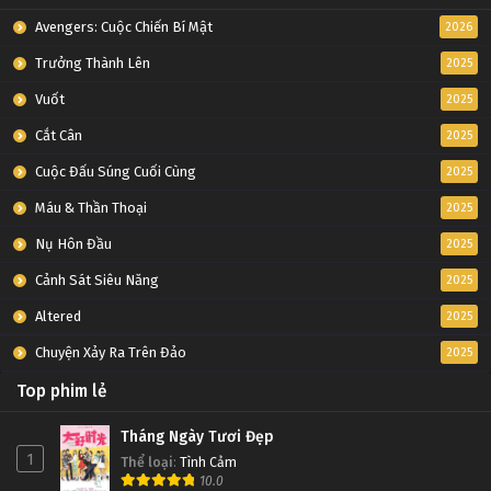
Avengers: Cuộc Chiến Bí Mật
2026
Trưởng Thành Lên
2025
Vuốt
2025
Cắt Cân
2025
Cuộc Đấu Súng Cuối Cùng
2025
Máu & Thần Thoại
2025
Nụ Hôn Đầu
2025
Cảnh Sát Siêu Năng
2025
Altered
2025
Chuyện Xảy Ra Trên Đảo
2025
Top phim lẻ
Tháng Ngày Tươi Đẹp
1
Thể loại
:
Tình Cảm
10.0