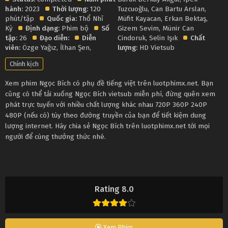
hành:
2023
Thời lượng:
120
Tuzcuoğlu
,
Can Bartu Arslan
,
phút/tập
Quốc gia:
Thổ Nhĩ
Müfit Kayacan
,
Erkan Bektaş
,
Kỳ
Định dạng:
Phim bộ
Số
Gizem Sevim
,
Münir Can
tập:
26
Đạo diễn:
Diễn
Cindoruk
,
Selin Işık
Chất
viên:
Özge Yağız
,
İlhan Şen
,
lượng:
HD Vietsub
Chính kịch
Xem phim Ngọc Bích có phụ đề tiếng việt trên luotphimx.net. Bạn
cũng có thể tải xuống Ngọc Bích vietsub miễn phí, đừng quên xem
phát trực tuyến với nhiều chất lượng khác nhau 720P 360P 240P
480P (nếu có) tùy theo đường truyền của bạn để tiết kiệm dung
lượng internet. Hãy chia sẻ Ngọc Bích trên luotphimx.net tới mọi
người để cùng thưởng thức nhé.
Rating 8.0
Xem Phim