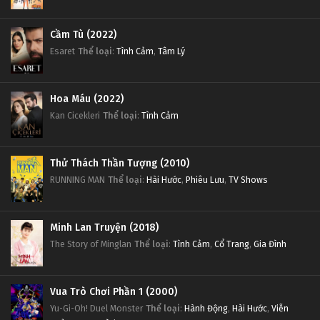
Cầm Tù (2022)
Esaret
Thể loại
:
Tình Cảm
,
Tâm Lý
Hoa Máu (2022)
Kan Cicekleri
Thể loại
:
Tình Cảm
Thử Thách Thần Tượng (2010)
RUNNING MAN
Thể loại
:
Hài Hước
,
Phiêu Lưu
,
TV Shows
Minh Lan Truyện (2018)
The Story of Minglan
Thể loại
:
Tình Cảm
,
Cổ Trang
,
Gia Đình
Vua Trò Chơi Phần 1 (2000)
Yu-Gi-Oh! Duel Monster
Thể loại
:
Hành Động
,
Hài Hước
,
Viễn