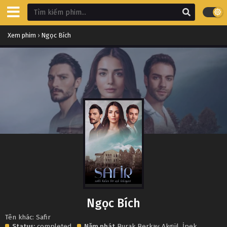
Xem phim
›
Ngọc Bích
Ngọc Bích
Tên khác: Safir
Status:
completed
Năm phát
Burak Berkay Akgül
,
İpek