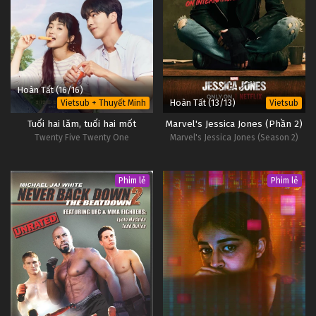
Hoàn Tất (16/16)
Hoàn Tất (13/13)
Vietsub + Thuyết Minh
Vietsub
Tuổi hai lăm, tuổi hai mốt
Marvel's Jessica Jones (Phần 2)
Twenty Five Twenty One
Marvel's Jessica Jones (Season 2)
Phim lẻ
Phim lẻ