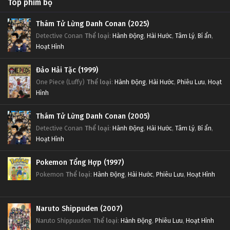
Top phim bộ
Thám Tử Lừng Danh Conan (2025)
Detective Conan
Thể loại
:
Hành Động
,
Hài Hước
,
Tâm Lý
,
Bí ẩn
,
Hoạt Hình
Đảo Hải Tặc (1999)
One Piece (Luffy)
Thể loại
:
Hành Động
,
Hài Hước
,
Phiêu Lưu
,
Hoạt
Hình
Thám Tử Lừng Danh Conan (2005)
Detective Conan
Thể loại
:
Hành Động
,
Hài Hước
,
Tâm Lý
,
Bí ẩn
,
Hoạt Hình
Pokemon Tổng Hợp (1997)
Pokemon
Thể loại
:
Hành Động
,
Hài Hước
,
Phiêu Lưu
,
Hoạt Hình
Naruto Shippuden (2007)
Naruto Shippuuden
Thể loại
:
Hành Động
,
Phiêu Lưu
,
Hoạt Hình