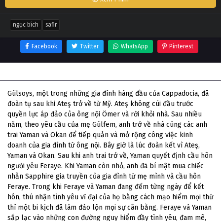
ngọc bích
safir
Facebook
Twitter
WhatsApp
Pinterest
Thông tin phim Ngọc Bích
Gülsoys, một trong những gia đình hàng đầu của Cappadocia, đã
đoàn tụ sau khi Ateş trở về từ Mỹ. Ateş không cúi đầu trước
quyền lực áp đảo của ông nội Ömer và rời khỏi nhà. Sau nhiều
năm, theo yêu cầu của mẹ Gülfem, anh trở về nhà cùng các anh
trai Yaman và Okan để tiếp quản và mở rộng công việc kinh
doanh của gia đình từ ông nội. Bây giờ là lúc đoàn kết vì Ateş,
Yaman và Okan. Sau khi anh trai trở về, Yaman quyết định cầu hôn
người yêu Feraye. Khi Yaman còn nhỏ, anh đã bí mật mua chiếc
nhẫn Sapphire gia truyền của gia đình từ mẹ mình và cầu hôn
Feraye. Trong khi Feraye và Yaman đang đếm từng ngày để kết
hôn, thú nhận tình yêu vĩ đại của họ bằng cách mạo hiểm mọi thứ
thì một bi kịch đã làm đảo lộn mọi sự cân bằng. Feraye và Yaman
sắp lạc vào những con đường nguy hiểm đầy tình yêu, đam mê,