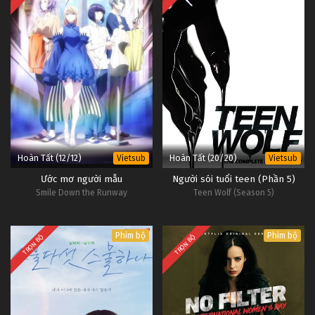
14
Ngọc Bích Tập 14
Vietsub
#1
13
Ngọc Bích Tập 13
Vietsub
#1
12
Ngọc Bích Tập 12
Vietsub
#1
Hoàn Tất (12/12)
Hoàn Tất (20/20)
Vietsub
Vietsub
Ước mơ người mẫu
Người sói tuổi teen (Phần 5)
Smile Down the Runway
Teen Wolf (Season 5)
Phim bộ
Phim bộ
TRỌN BỘ
TRỌN BỘ