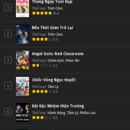
Tháng Ngày Tươi Đẹp
1
Thể loại
:
Tình Cảm
10.0
Nếu Thời Gian Trở Lại
2
Thể loại
:
Tình Cảm
8.0
Angel Guts: Red Classroom
3
Thể loại
:
Chính kịch
,
Phim 18+
3.4
Chiếc Vòng Ngọc Huyết
4
Thể loại
:
Tâm Lý
8.0
Đội Đặc Nhiệm Hiện Trường
5
Thể loại
:
Hành Động
,
Tâm Lý
,
Phiêu Lưu
6.0