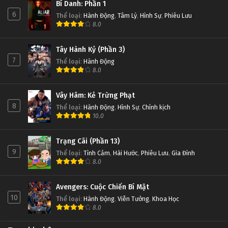
Bí Danh: Phần 1
6
Thể loại
:
Hành Động
,
Tâm Lý
,
Hình Sự
,
Phiêu Lưu
8.0
Tây Hành Kỷ (Phần 3)
7
Thể loại
:
Hành Động
8.0
Vây Hãm: Kẻ Trừng Phạt
8
Thể loại
:
Hành Động
,
Hình Sự
,
Chính kịch
10.0
Trạng Cãi (Phần 13)
9
Thể loại
:
Tình Cảm
,
Hài Hước
,
Phiêu Lưu
,
Gia Đình
8.0
Avengers: Cuộc Chiến Bí Mật
10
Thể loại
:
Hành Động
,
Viễn Tưởng
,
Khoa Học
8.0