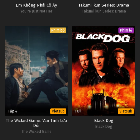
Em Không Phải Cô Ấy
Takumi-kun Series: Drama
You're Just Not Her
Takumi-kun Series: Drama
Phim bộ
Phim lẻ
Tập 4
Full
Vietsub
Vietsub
The Wicked Game: Ván Tình Lừa
Black Dog
Dối
Black Dog
The Wicked Game