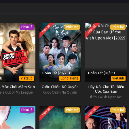
TRỌN BỘ
TRỌN BỘ
Phim lẻ
Phim bộ
Phim bộ
Hoàn Tất (20/20)
Hoàn Tất (16/16)
ll
Vietsub
Lồng Tiếng
Vietsub
 Mốc Chòi Mâm Son
Cuộc Chiến Nữ Quyền
Hãy Nói Cho Tôi Điều
Ước Của Bạn
e's Out of My League
Cuộc Chiến Nữ Quyền
If You Wish Upon Me
TRỌN BỘ
TRỌN BỘ
Phim lẻ
Phim bộ
Phim bộ