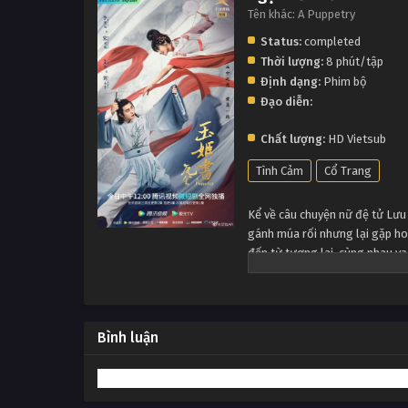
Tên khác: A Puppetry
Status:
completed
Thời lượng:
8 phút/tập
Định dạng:
Phim bộ
Đạo diễn:
Chất lượng:
HD Vietsub
Tình Cảm
Cổ Trang
Kể về câu chuyện nữ đệ tử Lưu 
gánh múa rối nhưng lại gặp ho
đến từ tương lai, cùng nhau vạ
Bình luận