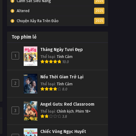
Cảnh Sát Siêu Năng
2025
Ngọc Cơ Thư Tập 4
Altered
2025
Tập 4
Chuyện Xảy Ra Trên Đảo
2025
Ngọc Cơ Thư Tập 3
Top phim lẻ
Tập 3
Tháng Ngày Tươi Đẹp
Ngọc Cơ Thư Tập 2
1
Thể loại
:
Tình Cảm
10.0
Tập 2
Nếu Thời Gian Trở Lại
Ngọc Cơ Thư Tập 1
2
Thể loại
:
Tình Cảm
Tập 1
8.0
Angel Guts: Red Classroom
3
Thể loại
:
Chính kịch
,
Phim 18+
3.8
Chiếc Vòng Ngọc Huyết