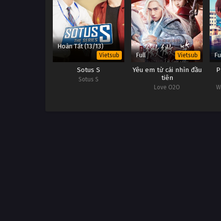
Hoàn Tất (13/13)
Full
Fu
Vietsub
Vietsub
Sotus S
Yêu em từ cái nhìn đầu
P
tiên
Sotus S
Love O2O
W