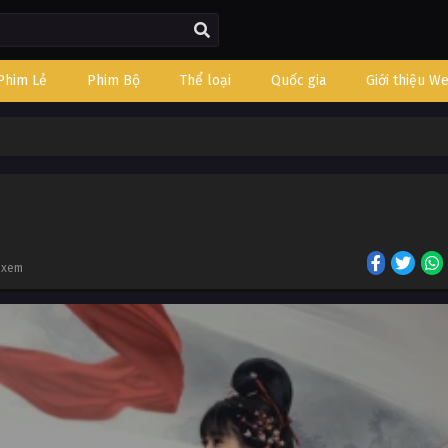
Phim Lẻ
Phim Bộ
Thể loại
Quốc gia
Giới thiệu W
t xem