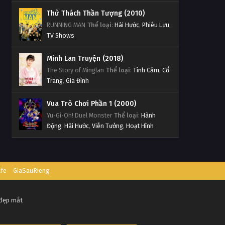
Thử Thách Thần Tượng (2010)
RUNNING MAN
Thể loại
:
Hài Hước
,
Phiêu Lưu
,
TV Shows
Minh Lan Truyện (2018)
The Story of Minglan
Thể loại
:
Tình Cảm
,
Cổ
Trang
,
Gia Đình
Vua Trò Chơi Phần 1 (2000)
Yu-Gi-Oh! Duel Monster
Thể loại
:
Hành
Động
,
Hài Hước
,
Viễn Tưởng
,
Hoạt Hình
afe
GiaSauRieng
 đẹp mắt