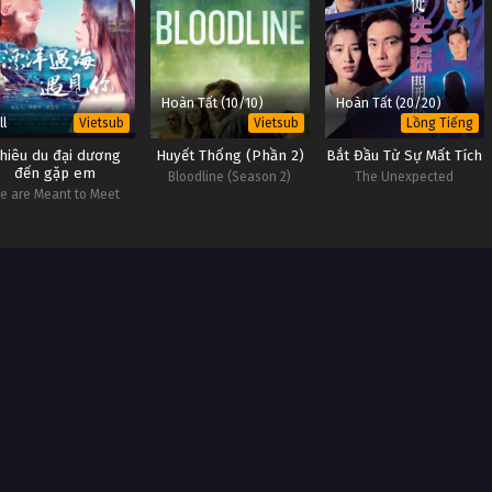
Hoàn Tất (10/10)
Hoàn Tất (20/20)
ll
Vietsub
Vietsub
Lồng Tiếng
hiêu du đại dương
Huyết Thống (Phần 2)
Bắt Đầu Từ Sự Mất Tích
đến gặp em
Bloodline (Season 2)
The Unexpected
e are Meant to Meet