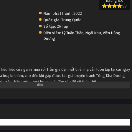
Rating 8.0
Năm phát hành:
2022
Quốc gia:
Trung Quốc
Số tập:
26 Tập
Diễn viên:
Lý Tuấn Thần
,
Ngải Như
,
Viên Hồng
Dương
Tiểu Tiểu của gánh múa rối Trần gia đệ nhất thiên hạ vẫn luôn lặp lại cái ngày
ả hoạ bi thảm, cho đến khi gặp được tác giả truyện tranh Tống Khả Dương
ch trần chân tướng hoả hoạn, giải đáp câu đố về thân thế.