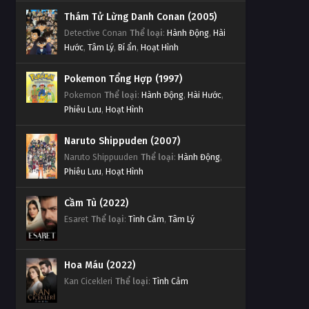
Thám Tử Lừng Danh Conan (2005)
Detective Conan
Thể loại
:
Hành Động
,
Hài
Hước
,
Tâm Lý
,
Bí ẩn
,
Hoạt Hình
Pokemon Tổng Hợp (1997)
Pokemon
Thể loại
:
Hành Động
,
Hài Hước
,
Phiêu Lưu
,
Hoạt Hình
Naruto Shippuden (2007)
Naruto Shippuuden
Thể loại
:
Hành Động
,
Phiêu Lưu
,
Hoạt Hình
Cầm Tù (2022)
Esaret
Thể loại
:
Tình Cảm
,
Tâm Lý
Hoa Máu (2022)
Kan Cicekleri
Thể loại
:
Tình Cảm