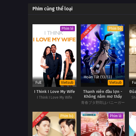
Phim cùng thể loại
TRỌN BỘ
Phim lẻ
Phim bộ
Hoàn Tất (13/13)
Full
Fu
Vietsub
Vietsub
I Think I Love My Wife
Thanh niên đầu lợn -
Đũa
Không nằm mơ thấy
I Think I Love My Wife
Sh
senpai thỏ
青春ブタ野郎はバニーガー
ル先辈の梦を见ない
TRỌN BỘ
Phim bộ
Phim lẻ