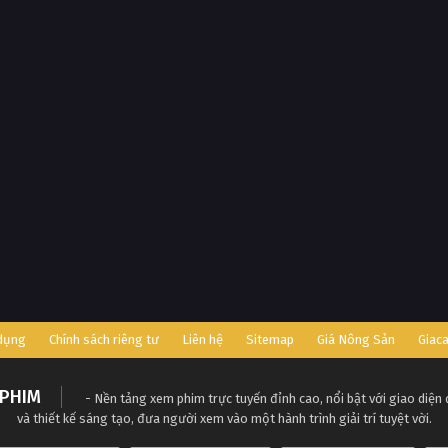
 dụng
Chính sách riêng tư
Liên hệ
Sitemap
Giá Nông Sản
Giac
PHIM
- Nền tảng xem phim trực tuyến đỉnh cao, nổi bật với giao diện
và thiết kế sáng tạo, đưa người xem vào một hành trình giải trí tuyệt vời.