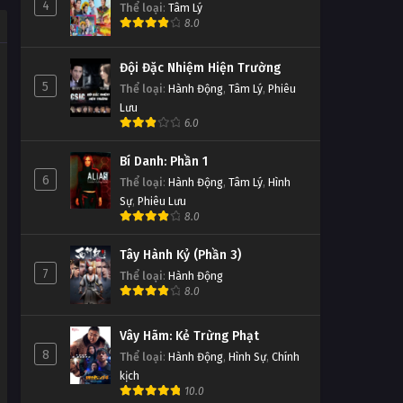
4
Thể loại
:
Tâm Lý
8.0
Đội Đặc Nhiệm Hiện Trường
5
Thể loại
:
Hành Động
,
Tâm Lý
,
Phiêu
Lưu
6.0
Bí Danh: Phần 1
6
Thể loại
:
Hành Động
,
Tâm Lý
,
Hình
Sự
,
Phiêu Lưu
8.0
Tây Hành Kỷ (Phần 3)
7
Thể loại
:
Hành Động
8.0
Vây Hãm: Kẻ Trừng Phạt
8
Thể loại
:
Hành Động
,
Hình Sự
,
Chính
kịch
10.0