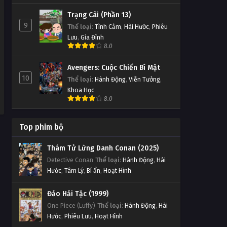
Trạng Cãi (Phần 13)
9
Thể loại
:
Tình Cảm
,
Hài Hước
,
Phiêu
Lưu
,
Gia Đình
8.0
Avengers: Cuộc Chiến Bí Mật
10
Thể loại
:
Hành Động
,
Viễn Tưởng
,
Khoa Học
8.0
Top phim bộ
Thám Tử Lừng Danh Conan (2025)
Detective Conan
Thể loại
:
Hành Động
,
Hài
Hước
,
Tâm Lý
,
Bí ẩn
,
Hoạt Hình
Đảo Hải Tặc (1999)
One Piece (Luffy)
Thể loại
:
Hành Động
,
Hài
Hước
,
Phiêu Lưu
,
Hoạt Hình